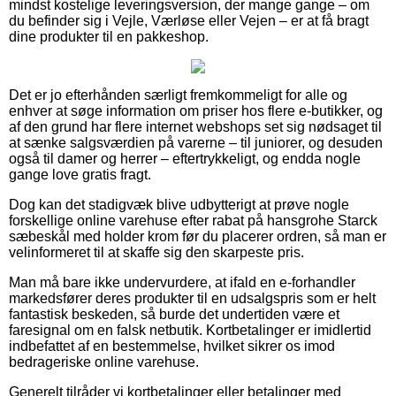
mindst kostelige leveringsversion, der mange gange – om
du befinder sig i Vejle, Værløse eller Vejen – er at få bragt
dine produkter til en pakkeshop.
Det er jo efterhånden særligt fremkommeligt for alle og
enhver at søge information om priser hos flere e-butikker, og
af den grund har flere internet webshops set sig nødsaget til
at sænke salgsværdien på varerne – til juniorer, og desuden
også til damer og herrer – eftertrykkeligt, og endda nogle
gange love gratis fragt.
Dog kan det stadigvæk blive udbytterigt at prøve nogle
forskellige online varehuse efter rabat på hansgrohe Starck
sæbeskål med holder krom før du placerer ordren, så man er
velinformeret til at skaffe sig den skarpeste pris.
Man må bare ikke undervurdere, at ifald en e-forhandler
markedsfører deres produkter til en udsalgspris som er helt
fantastisk beskeden, så burde det undertiden være et
faresignal om en falsk netbutik. Kortbetalinger er imidlertid
indbefattet af en bestemmelse, hvilket sikrer os imod
bedrageriske online varehuse.
Generelt tilråder vi kortbetalinger eller betalinger med