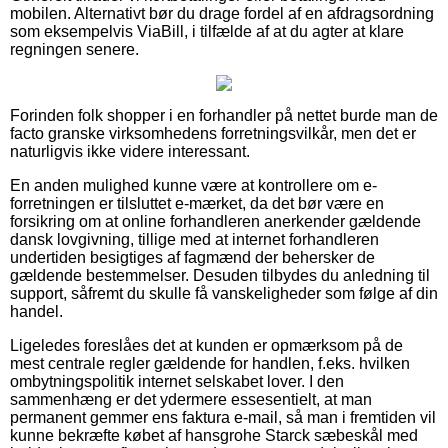
mobilen. Alternativt bør du drage fordel af en afdragsordning
som eksempelvis ViaBill, i tilfælde af at du agter at klare
regningen senere.
Forinden folk shopper i en forhandler på nettet burde man de
facto granske virksomhedens forretningsvilkår, men det er
naturligvis ikke videre interessant.
En anden mulighed kunne være at kontrollere om e-
forretningen er tilsluttet e-mærket, da det bør være en
forsikring om at online forhandleren anerkender gældende
dansk lovgivning, tillige med at internet forhandleren
undertiden besigtiges af fagmænd der behersker de
gældende bestemmelser. Desuden tilbydes du anledning til
support, såfremt du skulle få vanskeligheder som følge af din
handel.
Ligeledes foreslåes det at kunden er opmærksom på de
mest centrale regler gældende for handlen, f.eks. hvilken
ombytningspolitik internet selskabet lover. I den
sammenhæng er det ydermere essesentielt, at man
permanent gemmer ens faktura e-mail, så man i fremtiden vil
kunne bekræfte købet af hansgrohe Starck sæbeskål med