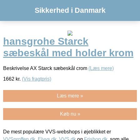
Sikkerhed i Danmark
hansgrohe Starck
sæbeskål med holder krom
Beskrivelse AX Starck sæbeskål crom
(Læs mere)
1662
kr.
(Vis fragtpris)
Læs mere »
Køb nu »
De mest populære VVS-webshops i øjeblikket er
VVSproffen.dk
,
Elvvs.dk
,
VVS.dk
og
Frishop.dk
, som alle