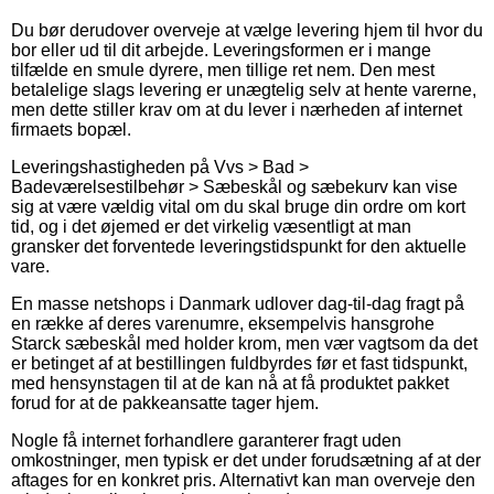
Du bør derudover overveje at vælge levering hjem til hvor du
bor eller ud til dit arbejde. Leveringsformen er i mange
tilfælde en smule dyrere, men tillige ret nem. Den mest
betalelige slags levering er unægtelig selv at hente varerne,
men dette stiller krav om at du lever i nærheden af internet
firmaets bopæl.
Leveringshastigheden på Vvs > Bad >
Badeværelsestilbehør > Sæbeskål og sæbekurv kan vise
sig at være vældig vital om du skal bruge din ordre om kort
tid, og i det øjemed er det virkelig væsentligt at man
gransker det forventede leveringstidspunkt for den aktuelle
vare.
En masse netshops i Danmark udlover dag-til-dag fragt på
en række af deres varenumre, eksempelvis hansgrohe
Starck sæbeskål med holder krom, men vær vagtsom da det
er betinget af at bestillingen fuldbyrdes før et fast tidspunkt,
med hensynstagen til at de kan nå at få produktet pakket
forud for at de pakkeansatte tager hjem.
Nogle få internet forhandlere garanterer fragt uden
omkostninger, men typisk er det under forudsætning af at der
aftages for en konkret pris. Alternativt kan man overveje den