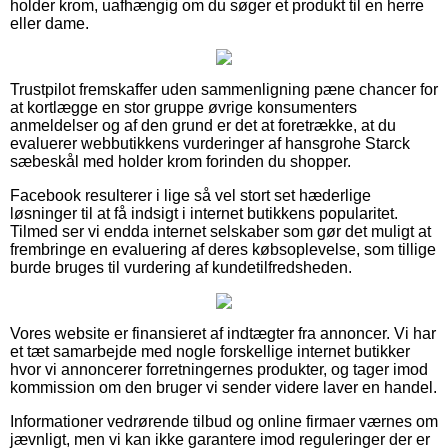
holder krom, uafhængig om du søger et produkt til en herre
eller dame.
Trustpilot fremskaffer uden sammenligning pæne chancer for
at kortlægge en stor gruppe øvrige konsumenters
anmeldelser og af den grund er det at foretrække, at du
evaluerer webbutikkens vurderinger af hansgrohe Starck
sæbeskål med holder krom forinden du shopper.
Facebook resulterer i lige så vel stort set hæderlige
løsninger til at få indsigt i internet butikkens popularitet.
Tilmed ser vi endda internet selskaber som gør det muligt at
frembringe en evaluering af deres købsoplevelse, som tillige
burde bruges til vurdering af kundetilfredsheden.
Vores website er finansieret af indtægter fra annoncer. Vi har
et tæt samarbejde med nogle forskellige internet butikker
hvor vi annoncerer forretningernes produkter, og tager imod
kommission om den bruger vi sender videre laver en handel.
Informationer vedrørende tilbud og online firmaer værnes om
jævnligt, men vi kan ikke garantere imod reguleringer der er