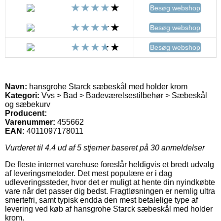
Besøg webshop
Besøg webshop
Besøg webshop
Navn:
hansgrohe Starck sæbeskål med holder krom
Kategori:
Vvs > Bad > Badeværelsestilbehør > Sæbeskål
og sæbekurv
Producent:
Varenummer:
455662
EAN:
4011097178011
Vurderet til
4.4
ud af 5 stjerner baseret på
30
anmeldelser
De fleste internet varehuse foreslår heldigvis et bredt udvalg
af leveringsmetoder. Det mest populære er i dag
udleveringssteder, hvor det er muligt at hente din nyindkøbte
vare når det passer dig bedst. Fragtløsningen er nemlig ultra
smertefri, samt typisk endda den mest betalelige type af
levering ved køb af hansgrohe Starck sæbeskål med holder
krom.