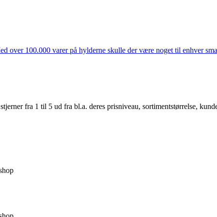
ed over 100.000 varer på hylderne skulle der være noget til enhver smag
er fra 1 til 5 ud fra bl.a. deres prisniveau, sortimentstørrelse, kunde
shop
shop