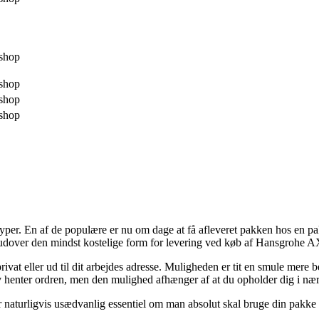
shop
shop
shop
shop
styper. En af de populære er nu om dage at få afleveret pakken hos en p
erudover den mindst kostelige form for levering ved køb af Hansgrohe
g privat eller ud til dit arbejdes adresse. Muligheden er tit en smule m
selv henter ordren, men den mulighed afhænger af at du opholder dig i n
naturligvis usædvanlig essentiel om man absolut skal bruge din pakke o