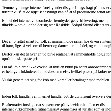
Temmelig mange internet foretagender tilsiger 1 dags fragt på masser
tidspunkt, så at de højst sandsynligt kan nå at få produkterne sendt af
En hel del internet virksomheder frembyder gebyrfri levering, men unde
tilfælde – om du opholder sig nær Roskilde, Solrød Strand eller Aars – 
Det er jo rigtig smart for folk at sammenholde priser hos diverse intern
til børn, lige så vel som til herrer og damer – en hel del, og endda no
Derfor kan det til hver en tid blive rentabelt at sammenholde nogle f
opnå den skarpeste pris.
Du må imidlertid ikke overse, at hvis en butik på nettet annoncerer de
er heldigvis inkluderet i en lovbestemmelse, hvilket passer på køber ov
Vi slår generelt et slag for køb med kort eller betalinger med mobilen. 
Inden folk handler i en internet handler bør de utvivlsomt overveje de
Et alternativt forslag er at se nærmere på hvorvidt e-handlen er tilslut
internet virksomheden rutinemæssigt gennemses af jurister som er indfør