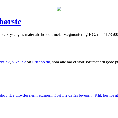
børste
le: krystalglas materiale holder: metal vægmontering HG. nr.: 417350
vvs.dk
,
VVS.dk
og
Frishop.dk
, som alle har et stort sortiment til gode pr
. De tilbyder nem returnering og 1-2 dages levering. Klik her for at 