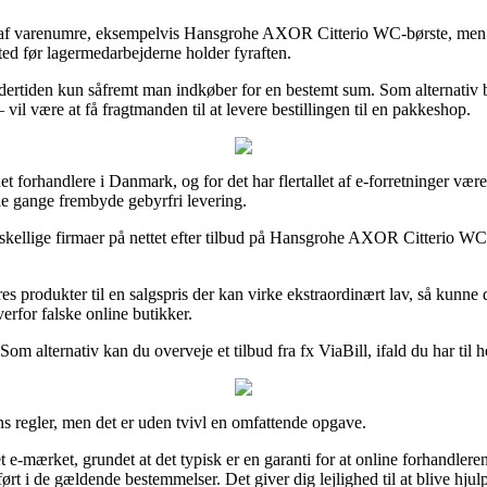
 af varenumre, eksempelvis Hansgrohe AXOR Citterio WC-børste, men som 
sted før lagermedarbejderne holder fyraften.
rtiden kun såfremt man indkøber for en bestemt sum. Som alternativ bør m
vil være at få fragtmanden til at levere bestillingen til en pakkeshop.
et forhandlere i Danmark, og for det har flertallet af e-forretninger vær
gle gange frembyde gebyrfri levering.
orskellige firmaer på nettet efter tilbud på Hansgrohe AXOR Citterio WC
res produkter til en salgspris der kan virke ekstraordinært lav, så kunne
erfor falske online butikker.
Som alternativ kan du overveje et tilbud fra fx ViaBill, ifald du har til 
ns regler, men det er uden tvivl en omfattende opgave.
tet e-mærket, grundet at det typisk er en garanti for at online forhandle
t i de gældende bestemmelser. Det giver dig lejlighed til at blive hjulpe