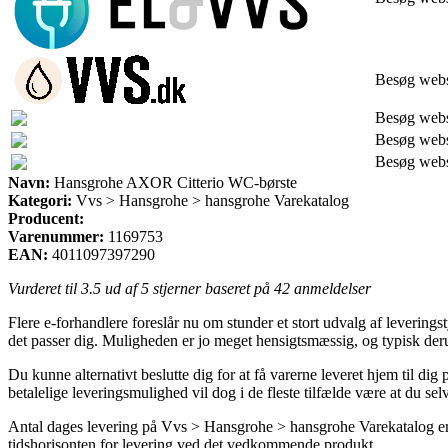
Besøg web
Besøg web
Besøg web
Besøg web
Navn:
Hansgrohe AXOR Citterio WC-børste
Kategori:
Vvs > Hansgrohe > hansgrohe Varekatalog
Producent:
Varenummer:
1169753
EAN:
4011097397290
Vurderet til
3.5
ud af 5 stjerner baseret på
42
anmeldelser
Flere e-forhandlere foreslår nu om stunder et stort udvalg af levering
det passer dig. Muligheden er jo meget hensigtsmæssig, og typisk d
Du kunne alternativt beslutte dig for at få varerne leveret hjem til di
betalelige leveringsmulighed vil dog i de fleste tilfælde være at du 
Antal dages levering på Vvs > Hansgrohe > hansgrohe Varekatalog er 
tidshorisonten for levering ved det vedkommende produkt.