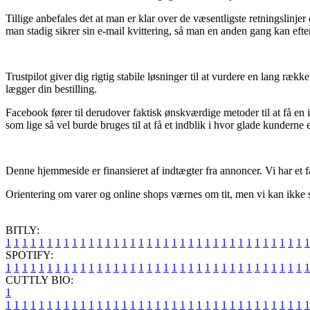
Tillige anbefales det at man er klar over de væsentligste retningslinjer
man stadig sikrer sin e-mail kvittering, så man en anden gang kan eft
Trustpilot giver dig rigtig stabile løsninger til at vurdere en lang ræ
lægger din bestilling.
Facebook fører til derudover faktisk ønskværdige metoder til at få e
som lige så vel burde bruges til at få et indblik i hvor glade kunderne e
Denne hjemmeside er finansieret af indtægter fra annoncer. Vi har et 
Orientering om varer og online shops værnes om tit, men vi kan ikke sti
BITLY:
1
1
1
1
1
1
1
1
1
1
1
1
1
1
1
1
1
1
1
1
1
1
1
1
1
1
1
1
1
1
1
1
1
1
1
1
1
SPOTIFY:
1
1
1
1
1
1
1
1
1
1
1
1
1
1
1
1
1
1
1
1
1
1
1
1
1
1
1
1
1
1
1
1
1
1
1
1
1
CUTTLY BIO:
1
1
1
1
1
1
1
1
1
1
1
1
1
1
1
1
1
1
1
1
1
1
1
1
1
1
1
1
1
1
1
1
1
1
1
1
1
1