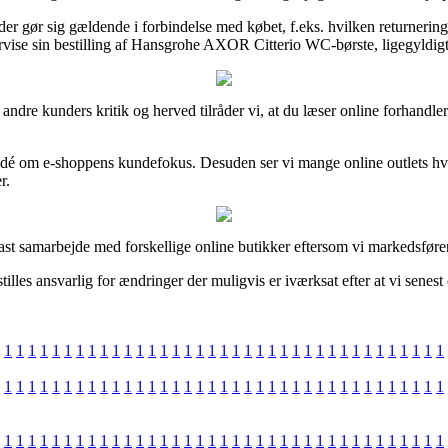
 der gør sig gældende i forbindelse med købet, f.eks. hvilken returnerings
ervise sin bestilling af Hansgrohe AXOR Citterio WC-børste, ligegyldigt
kke andre kunders kritik og herved tilråder vi, at du læser online forha
n idé om e-shoppens kundefokus. Desuden ser vi mange online outlets h
r.
fast samarbejde med forskellige online butikker eftersom vi markedsfører
lles ansvarlig for ændringer der muligvis er iværksat efter at vi senest
1
1
1
1
1
1
1
1
1
1
1
1
1
1
1
1
1
1
1
1
1
1
1
1
1
1
1
1
1
1
1
1
1
1
1
1
1
1
1
1
1
1
1
1
1
1
1
1
1
1
1
1
1
1
1
1
1
1
1
1
1
1
1
1
1
1
1
1
1
1
1
1
1
1
1
1
1
1
1
1
1
1
1
1
1
1
1
1
1
1
1
1
1
1
1
1
1
1
1
1
1
1
1
1
1
1
1
1
1
1
1