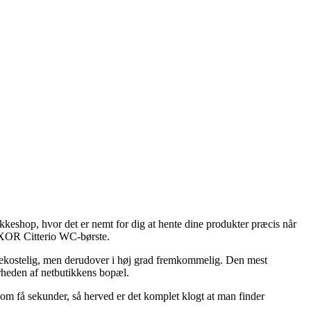
akkeshop, hvor det er nemt for dig at hente dine produkter præcis når
 AXOR Citterio WC-børste.
ere bekostelig, men derudover i høj grad fremkommelig. Den mest
ærheden af netbutikkens bopæl.
m få sekunder, så herved er det komplet klogt at man finder