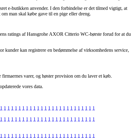
ret e-butikken anvender. I den forbindelse er det tilmed vigtigt, at
 om man skal købe gave til en pige eller dreng.
ndlerens ratings af Hansgrohe AXOR Citterio WC-børste forud for at du
vor kunder kan registrere en bedømmelse af virksomhedens service,
 firmaernes varer, og høster provision om du laver et køb.
 opdaterede vores data.
1
1
1
1
1
1
1
1
1
1
1
1
1
1
1
1
1
1
1
1
1
1
1
1
1
1
1
1
1
1
1
1
1
1
1
1
1
1
1
1
1
1
1
1
1
1
1
1
1
1
1
1
1
1
1
1
1
1
1
1
1
1
1
1
1
1
1
1
1
1
1
1
1
1
1
1
1
1