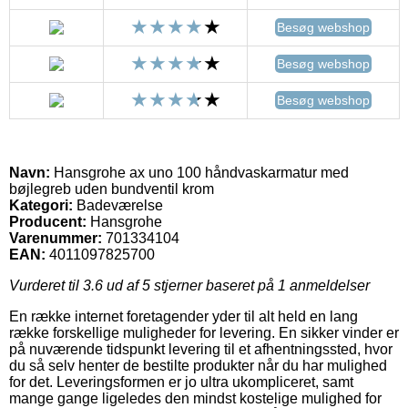
Besøg webshop
Besøg webshop
Besøg webshop
Navn:
Hansgrohe ax uno 100 håndvaskarmatur med
bøjlegreb uden bundventil krom
Kategori:
Badeværelse
Producent:
Hansgrohe
Varenummer:
701334104
EAN:
4011097825700
Vurderet til
3.6
ud af 5 stjerner baseret på
1
anmeldelser
En række internet foretagender yder til alt held en lang
række forskellige muligheder for levering. En sikker vinder er
på nuværende tidspunkt levering til et afhentningssted, hvor
du så selv henter de bestilte produkter når du har mulighed
for det. Leveringsformen er jo ultra ukompliceret, samt
mange gange ligeledes den mindst kostelige mulighed for