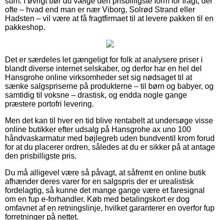
sum. I øvrigt bør du vælge den prisbilligste form for fragt, der
ofte – hvad end man er nær Viborg, Solrød Strand eller
Hadsten – vil være at få fragtfirmaet til at levere pakken til en
pakkeshop.
Det er særdeles let gængeligt for folk at analysere priser i
blandt diverse internet selskaber, og derfor har en hel del
Hansgrohe online virksomheder set sig nødsaget til at
sænke salgspriserne på produkterne – til børn og babyer, og
samtidig til voksne – drastisk, og endda nogle gange
præstere portofri levering.
Men det kan til hver en tid blive rentabelt at undersøge visse
online butikker efter udsalg på Hansgrohe ax uno 100
håndvaskarmatur med bøjlegreb uden bundventil krom forud
for at du placerer ordren, således at du er sikker på at antage
den prisbilligste pris.
Du må alligevel være så påvagt, at såfremt en online butik
afhænder deres varer for en salgspris der er urealistisk
fordelagtig, så kunne det mange gange være et faresignal
om en fup e-forhandler. Køb med betalingskort er dog
omfavnet af en retningslinje, hvilket garanterer en overfor fup
forretninger på nettet.