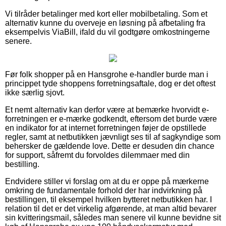
Vi tilråder betalinger med kort eller mobilbetaling. Som et
alternativ kunne du overveje en løsning på afbetaling fra
eksempelvis ViaBill, ifald du vil godtgøre omkostningerne
senere.
Før folk shopper på en Hansgrohe e-handler burde man i
princippet tyde shoppens forretningsaftale, dog er det oftest
ikke særlig sjovt.
Et nemt alternativ kan derfor være at bemærke hvorvidt e-
forretningen er e-mærke godkendt, eftersom det burde være
en indikator for at internet forretningen føjer de opstillede
regler, samt at netbutikken jævnligt ses til af sagkyndige som
behersker de gældende love. Dette er desuden din chance
for support, såfremt du forvoldes dilemmaer med din
bestilling.
Endvidere stiller vi forslag om at du er oppe på mærkerne
omkring de fundamentale forhold der har indvirkning på
bestillingen, til eksempel hvilken bytteret netbutikken har. I
relation til det er det virkelig afgørende, at man altid bevarer
sin kvitteringsmail, således man senere vil kunne bevidne sit