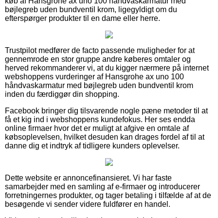
køb af Hansgrohe ax uno 100 håndvaskarmatur med
bøjlegreb uden bundventil krom, ligegyldigt om du
efterspørger produkter til en dame eller herre.
Trustpilot medfører de facto passende muligheder for at
gennemrode en stor gruppe andre køberes omtaler og
herved rekommanderer vi, at du kigger nærmere på internet
webshoppens vurderinger af Hansgrohe ax uno 100
håndvaskarmatur med bøjlegreb uden bundventil krom
inden du færdiggør din shopping.
Facebook bringer dig tilsvarende nogle pæne metoder til at
få et kig ind i webshoppens kundefokus. Her ses endda
online firmaer hvor det er muligt at afgive en omtale af
købsoplevelsen, hvilket desuden kan drages fordel af til at
danne dig et indtryk af tidligere kunders oplevelser.
Dette website er annoncefinansieret. Vi har faste
samarbejder med en samling af e-firmaer og introducerer
forretningernes produkter, og tager betaling i tilfælde af at de
besøgende vi sender videre fuldfører en handel.