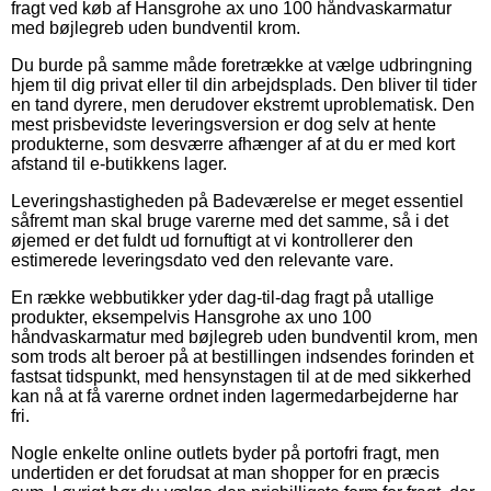
fragt ved køb af Hansgrohe ax uno 100 håndvaskarmatur
med bøjlegreb uden bundventil krom.
Du burde på samme måde foretrække at vælge udbringning
hjem til dig privat eller til din arbejdsplads. Den bliver til tider
en tand dyrere, men derudover ekstremt uproblematisk. Den
mest prisbevidste leveringsversion er dog selv at hente
produkterne, som desværre afhænger af at du er med kort
afstand til e-butikkens lager.
Leveringshastigheden på Badeværelse er meget essentiel
såfremt man skal bruge varerne med det samme, så i det
øjemed er det fuldt ud fornuftigt at vi kontrollerer den
estimerede leveringsdato ved den relevante vare.
En række webbutikker yder dag-til-dag fragt på utallige
produkter, eksempelvis Hansgrohe ax uno 100
håndvaskarmatur med bøjlegreb uden bundventil krom, men
som trods alt beroer på at bestillingen indsendes forinden et
fastsat tidspunkt, med hensynstagen til at de med sikkerhed
kan nå at få varerne ordnet inden lagermedarbejderne har
fri.
Nogle enkelte online outlets byder på portofri fragt, men
undertiden er det forudsat at man shopper for en præcis