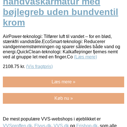
håndvaskarmatur med
bøjlegreb uden bundventil
krom
AirPower-teknologi: Tilfører luft til vandet – for en blød,
stænkfri vandstråle.EcoSmart-teknologi: Reducerer
vandgennemstrømningen og sparer således både vand og
energi.QuickClean-teknologi: Kalkaflejringer fjernes nemt
ved at gnuppe let med en finger.Co
(Læs mere)
2108.75
kr.
(Vis fragtpris)
Læs mere »
Køb nu »
De mest populære VVS-webshops i øjeblikket er
VVSproffen.dk
,
Elvvs.dk
,
VVS.dk
og
Frishop.dk
, som alle