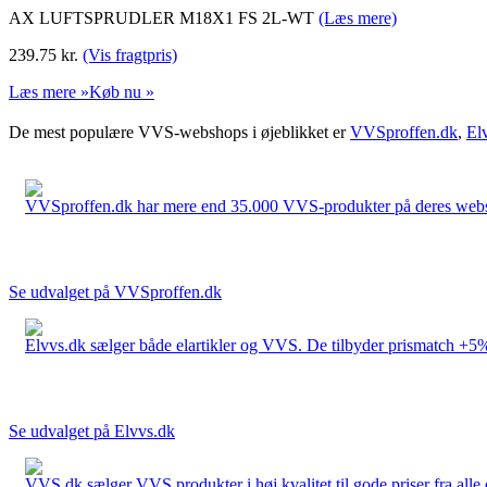
AX LUFTSPRUDLER M18X1 FS 2L-WT
(Læs mere)
239.75
kr.
(Vis fragtpris)
Læs mere »
Køb nu »
De mest populære VVS-webshops i øjeblikket er
VVSproffen.dk
,
El
VVSproffen.dk har mere end 35.000 VVS-produkter på deres webshop
Se udvalget på VVSproffen.dk
Elvvs.dk sælger både elartikler og VVS. De tilbyder prismatch +5%,
Se udvalget på Elvvs.dk
VVS.dk sælger VVS produkter i høj kvalitet til gode priser fra al