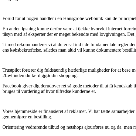
Forud for at nogen handler i en Hansgrohe webbutik kan de principielt 
En anden løsning kunne derfor være at tjekke hvorvidt internet forretni
tilsyn med af eksperter der er meget bekendte med lovgivningen. Det give
Tilmed rekommanderer vi at du er sat ind i de fundamentale regler de
ens købsbekræftelse, således man altid vil kunne dokumentere bestilli
Trustpilot forærer dig fuldstændig hæderlige muligheder for at bese ma
2l-wt inden du færdiggør din shopping.
Facebook giver dig derudover ret så gode metoder til at få kendskab t
bruges til vurdering af hvor tilfredse kunderne er.
Vores hjemmeside er finansieret af reklamer. Vi har tætte samarbejder 
gennemfører en bestilling.
Orientering vedrørende tilbud og netshops ajourføres nu og da, men man