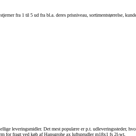
er fra 1 til 5 ud fra bl.a. deres prisniveau, sortimentstørrelse, kunde
lige leveringsmidler. Det mest populære er p.t. udleveringssteder, hvo
form for fragt ved køb af Hansgrohe ax luftsprudler m18x1 fs 2l-wt.