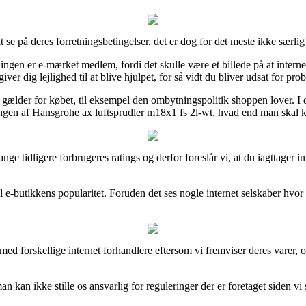
se på deres forretningsbetingelser, det er dog for det meste ikke særlig 
ngen er e-mærket medlem, fordi det skulle være et billede på at internet 
r dig lejlighed til at blive hjulpet, for så vidt du bliver udsat for prob
r gælder for købet, til eksempel den ombytningspolitik shoppen lover. 
ngen af Hansgrohe ax luftsprudler m18x1 fs 2l-wt, hvad end man skal kø
nge tidligere forbrugeres ratings og derfor foreslår vi, at du iagttager
il e-butikkens popularitet. Foruden det ses nogle internet selskaber hvo
med forskellige internet forhandlere eftersom vi fremviser deres varer, 
 kan ikke stille os ansvarlig for reguleringer der er foretaget siden v