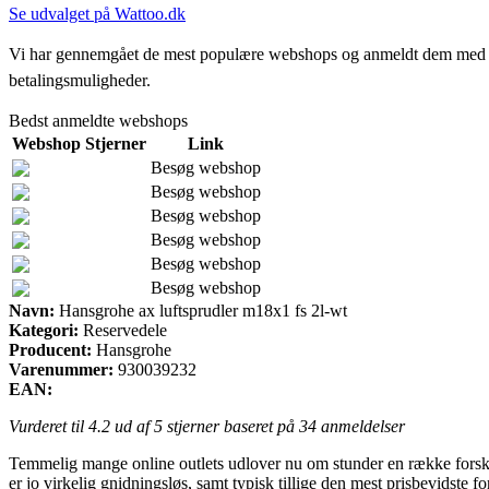
Se udvalget på Wattoo.dk
Vi har gennemgået de mest populære webshops og anmeldt dem med stjern
betalingsmuligheder.
Bedst anmeldte webshops
Webshop
Stjerner
Link
Besøg webshop
Besøg webshop
Besøg webshop
Besøg webshop
Besøg webshop
Besøg webshop
Navn:
Hansgrohe ax luftsprudler m18x1 fs 2l-wt
Kategori:
Reservedele
Producent:
Hansgrohe
Varenummer:
930039232
EAN:
Vurderet til
4.2
ud af 5 stjerner baseret på
34
anmeldelser
Temmelig mange online outlets udlover nu om stunder en række forskel
er jo virkelig gnidningsløs, samt typisk tillige den mest prisbevidste 