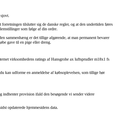
sjovt.
forretningen tilslutter sig de danske regler, og at den undertiden føres
lemstillinger som følge af din ordre.
I den sammenhæng er det tillige afgørende, at man permanent bevarer
be gave til en pige eller dreng.
 internet virksomhedens ratings af Hansgrohe ax luftsprudler m18x1 fs
r du kan udforme en anmeldelse af købsoplevelsen, som tillige bør
og indhenter provision ifald den besøgende vi sender videre
i sidst opdaterede hjemmesidens data.