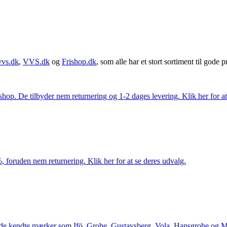
vvs.dk
,
VVS.dk
og
Frishop.dk
, som alle har et stort sortiment til gode pr
. De tilbyder nem returnering og 1-2 dages levering. Klik her for at 
 foruden nem returnering. Klik her for at se deres udvalg.
le de kendte mærker som Ifö, Grohe, Gustavsberg, Vola, Hansgrohe og Me