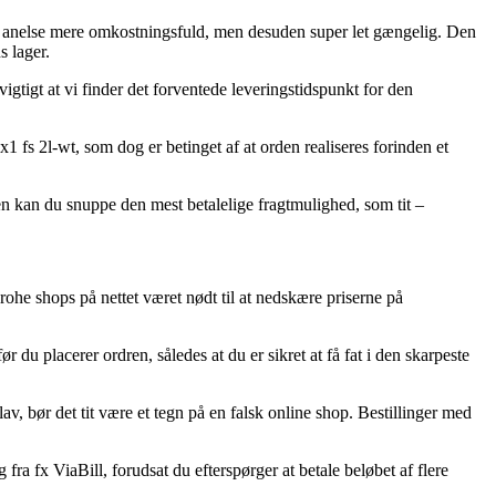
en en anelse mere omkostningsfuld, men desuden super let gængelig. Den
s lager.
gtigt at vi finder det forventede leveringstidspunkt for den
 fs 2l-wt, som dog er betinget af at orden realiseres forinden et
den kan du snuppe den mest betalelige fragtmulighed, som tit –
rohe shops på nettet været nødt til at nedskære priserne på
 du placerer ordren, således at du er sikret at få fat i den skarpeste
v, bør det tit være et tegn på en falsk online shop. Bestillinger med
a fx ViaBill, forudsat du efterspørger at betale beløbet af flere