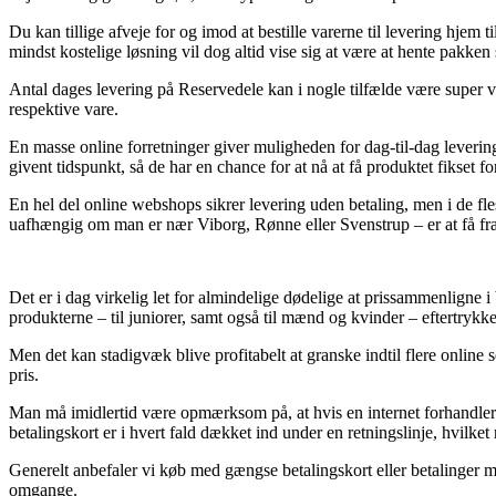
Du kan tillige afveje for og imod at bestille varerne til levering hjem
mindst kostelige løsning vil dog altid vise sig at være at hente pakken 
Antal dages levering på Reservedele kan i nogle tilfælde være super vi
respektive vare.
En masse online forretninger giver muligheden for dag-til-dag leverin
givent tidspunkt, så de har en chance for at nå at få produktet fikset foru
En hel del online webshops sikrer levering uden betaling, men i de fle
uafhængig om man er nær Viborg, Rønne eller Svenstrup – er at få fragtf
Det er i dag virkelig let for almindelige dødelige at prissammenligne 
produkterne – til juniorer, samt også til mænd og kvinder – eftertrykk
Men det kan stadigvæk blive profitabelt at granske indtil flere online s
pris.
Man må imidlertid være opmærksom på, at hvis en internet forhandler sæ
betalingskort er i hvert fald dækket ind under en retningslinje, hvilket
Generelt anbefaler vi køb med gængse betalingskort eller betalinger me
omgange.