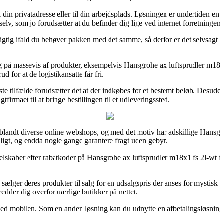
 til din privatadresse eller til din arbejdsplads. Løsningen er undertid
selv, som jo forudsætter at du befinder dig lige ved internet forretningen
gtig ifald du behøver pakken med det samme, så derfor er det selvsagt vi
g på massevis af produkter, eksempelvis Hansgrohe ax luftsprudler m18x1
d for at de logistikansatte får fri.
ste tilfælde forudsætter det at der indkøbes for et bestemt beløb. Desu
irmaet til at bringe bestillingen til et udleveringssted.
i blandt diverse online webshops, og med det motiv har adskillige Hansg
eligt, og endda nogle gange garantere fragt uden gebyr.
elskaber efter rabatkoder på Hansgrohe ax luftsprudler m18x1 fs 2l-wt før
lger deres produkter til salg for en udsalgspris der anses for mystisk la
 redder dig overfor uærlige butikker på nettet.
d mobilen. Som en anden løsning kan du udnytte en afbetalingsløsning fr