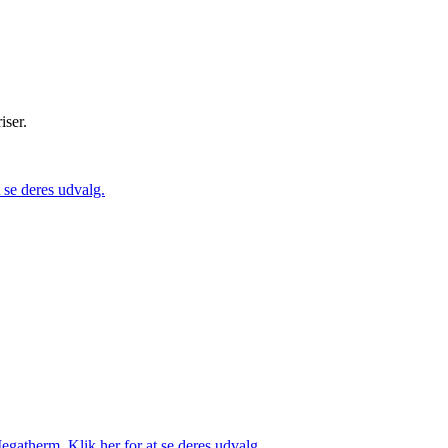
iser.
se deres udvalg.
gatherm. Klik her for at se deres udvalg.