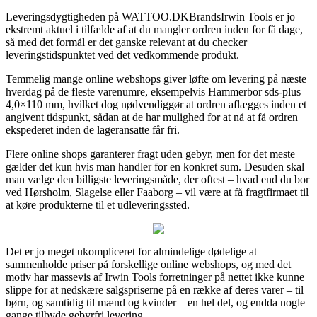
Leveringsdygtigheden på WATTOO.DKBrandsIrwin Tools er jo
ekstremt aktuel i tilfælde af at du mangler ordren inden for få dage,
så med det formål er det ganske relevant at du checker
leveringstidspunktet ved det vedkommende produkt.
Temmelig mange online webshops giver løfte om levering på næste
hverdag på de fleste varenumre, eksempelvis Hammerbor sds-plus
4,0×110 mm, hvilket dog nødvendiggør at ordren aflægges inden et
angivent tidspunkt, sådan at de har mulighed for at nå at få ordren
ekspederet inden de lageransatte får fri.
Flere online shops garanterer fragt uden gebyr, men for det meste
gælder det kun hvis man handler for en konkret sum. Desuden skal
man vælge den billigste leveringsmåde, der oftest – hvad end du bor
ved Hørsholm, Slagelse eller Faaborg – vil være at få fragtfirmaet til
at køre produkterne til et udleveringssted.
Det er jo meget ukompliceret for almindelige dødelige at
sammenholde priser på forskellige online webshops, og med det
motiv har massevis af Irwin Tools forretninger på nettet ikke kunne
slippe for at nedskære salgspriserne på en række af deres varer – til
børn, og samtidig til mænd og kvinder – en hel del, og endda nogle
gange tilbyde gebyrfri levering.