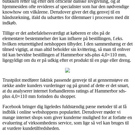
butikken retter sig efter den officielle danske lovgivning, og at
hjemmesiden ofte revideres af specialister som har den nødvendige
knowhow om vilkårene. Derudover giver det dig genvej til en
håndsrækning, ifald du udsættes for dilemmaer i processen med dit
indkøb.
Tillige er det anbefalelsesværdigt at køberen er obs på de
elementære bestemmelser der kan influere på bestillingen, f.eks.
hvilken returrettighed netshoppen tilbyder. I den sammenhæng er det
tilmed vigtigt, at man altid beholder sin kvittering, så man til enhver
tid kan bevidne bestillingen af Hammerbor sds-plus 4,0×110 mm,
ligegyldigt om du er på udkig efter et produkt til en pige eller dreng.
Trustpilot medfører faktisk passende genveje til at gennemstøve en
række andre kunders vurderinger og på grund af dette er det smart,
at du analyserer internet forhandlerens ratings af Hammerbor sds-
plus 4,0×110 mm forinden du shopper.
Facebook bringer dig ligeledes fuldstændig pæne metoder til at få
indblik i online webshoppens popularitet. Derudover møder vi
mange internet shops som giver kunderne mulighed for at forfatte en
evaluering af virksomhedens service, som lige så vel kan bruges til
at vurdere kundetilfredsheden.