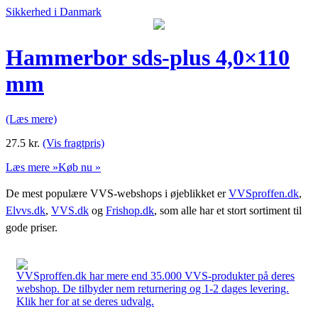
Sikkerhed i Danmark
Hammerbor sds-plus 4,0×110
mm
(Læs mere)
27.5
kr.
(Vis fragtpris)
Læs mere »
Køb nu »
De mest populære VVS-webshops i øjeblikket er
VVSproffen.dk
,
Elvvs.dk
,
VVS.dk
og
Frishop.dk
, som alle har et stort sortiment til
gode priser.
VVSproffen.dk har mere end 35.000 VVS-produkter på deres
webshop. De tilbyder nem returnering og 1-2 dages levering.
Klik her for at se deres udvalg.