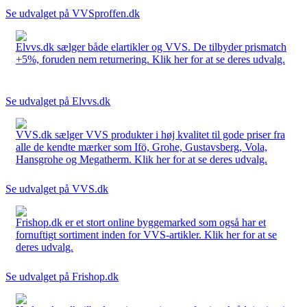
Se udvalget på VVSproffen.dk
Elvvs.dk sælger både elartikler og VVS. De tilbyder prismatch
+5%, foruden nem returnering. Klik her for at se deres udvalg.
Se udvalget på Elvvs.dk
VVS.dk sælger VVS produkter i høj kvalitet til gode priser fra
alle de kendte mærker som Ifö, Grohe, Gustavsberg, Vola,
Hansgrohe og Megatherm. Klik her for at se deres udvalg.
Se udvalget på VVS.dk
Frishop.dk er et stort online byggemarked som også har et
fornuftigt sortiment inden for VVS-artikler. Klik her for at se
deres udvalg.
Se udvalget på Frishop.dk