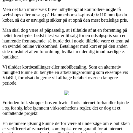
Men det kan immervæk blive udbytterigt at kontrollere nogle få
webshops efter udsalg på Hammerbor sds-plus 4,0×110 mm før du
køber, så du er usvigeligt sikker på at opnå den mest betalelige pris.
Man skal dog være så påpasselig, at i tilfælde af at en forretning på
nettet frembyder bedst i test varer til salg for en udsalgspris som er
hamrende fremragende, så burde det i nogle tilfælde være et tegn på
en svindel online virksomhed. Betalinger med kort er på den anden
side omsluttet af en forordning, hvilket redder dig imod uærlige e-
butikker.
Vi tilråder kortbestillinger eller mobilbetaling. Som en alternativ
mulighed kunne du benytte en afbetalingsordning som eksempelvis
ViaBill, forudsat du gerne vil afdrage beløbet over en længere
periode.
Forinden folk shopper hos en Irwin Tools internet forhandler bør de
i og for sig løbe igennem virksomhedens regler, det er dog tit et
omfattende projekt.
En nemmere løsning kunne derfor være at undersøge om e-butikken
er verificeret af e-mærket, som typisk er en garanti for at internet