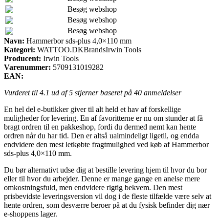
Besøg webshop
Besøg webshop
Besøg webshop
Navn:
Hammerbor sds-plus 4,0×110 mm
Kategori:
WATTOO.DKBrandsIrwin Tools
Producent:
Irwin Tools
Varenummer:
5709131019282
EAN:
Vurderet til
4.1
ud af 5 stjerner baseret på
40
anmeldelser
En hel del e-butikker giver til alt held et hav af forskellige
muligheder for levering. En af favoritterne er nu om stunder at få
bragt ordren til en pakkeshop, fordi du dermed nemt kan hente
ordren når du har tid. Den er altså ualmindeligt ligetil, og endda
endvidere den mest letkøbte fragtmulighed ved køb af Hammerbor
sds-plus 4,0×110 mm.
Du bør alternativt udse dig at bestille levering hjem til hvor du bor
eller til hvor du arbejder. Denne er mange gange en anelse mere
omkostningsfuld, men endvidere rigtig bekvem. Den mest
prisbevidste leveringsversion vil dog i de fleste tilfælde være selv at
hente ordren, som desværre beroer på at du fysisk befinder dig nær
e-shoppens lager.