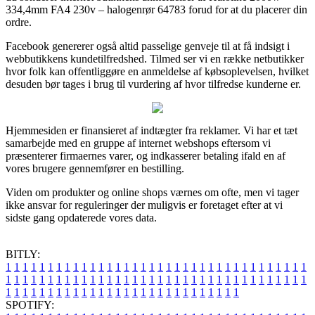
334,4mm FA4 230v – halogenrør 64783 forud for at du placerer din
ordre.
Facebook genererer også altid passelige genveje til at få indsigt i
webbutikkens kundetilfredshed. Tilmed ser vi en række netbutikker
hvor folk kan offentliggøre en anmeldelse af købsoplevelsen, hvilket
desuden bør tages i brug til vurdering af hvor tilfredse kunderne er.
Hjemmesiden er finansieret af indtægter fra reklamer. Vi har et tæt
samarbejde med en gruppe af internet webshops eftersom vi
præsenterer firmaernes varer, og indkasserer betaling ifald en af
vores brugere gennemfører en bestilling.
Viden om produkter og online shops værnes om ofte, men vi tager
ikke ansvar for reguleringer der muligvis er foretaget efter at vi
sidste gang opdaterede vores data.
BITLY:
1
1
1
1
1
1
1
1
1
1
1
1
1
1
1
1
1
1
1
1
1
1
1
1
1
1
1
1
1
1
1
1
1
1
1
1
1
1
1
1
1
1
1
1
1
1
1
1
1
1
1
1
1
1
1
1
1
1
1
1
1
1
1
1
1
1
1
1
1
1
1
1
1
1
1
1
1
1
1
1
1
1
1
1
1
1
1
1
1
1
1
1
1
1
1
1
1
1
1
1
SPOTIFY: