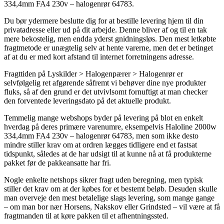
334,4mm FA4 230v – halogenrør 64783.
Du bør ydermere beslutte dig for at bestille levering hjem til din
privatadresse eller ud på dit arbejde. Denne bliver af og til en tak
mere bekostelig, men endda yderst gnidningsløs. Den mest letkøbte
fragtmetode er unægtelig selv at hente varerne, men det er betinget
af at du er med kort afstand til internet forretningens adresse.
Fragttiden på Lyskilder > Halogenpærer > Halogenrør er
selvfølgelig ret afgørende såfremt vi behøver dine nye produkter
fluks, så af den grund er det utvivlsomt fornuftigt at man checker
den forventede leveringsdato på det aktuelle produkt.
Temmelig mange webshops byder på levering på blot en enkelt
hverdag på deres primære varenumre, eksempelvis Haloline 2000w
334,4mm FA4 230v – halogenrør 64783, men som ikke desto
mindre stiller krav om at ordren lægges tidligere end et fastsat
tidspunkt, således at de har udsigt til at kunne nå at få produkterne
pakket før de pakkeansatte har fri.
Nogle enkelte netshops sikrer fragt uden beregning, men typisk
stiller det krav om at der købes for et bestemt beløb. Desuden skulle
man overveje den mest betalelige slags levering, som mange gange
– om man bor nær Horsens, Nakskov eller Grindsted – vil være at få
fragtmanden til at køre pakken til et afhentningssted.