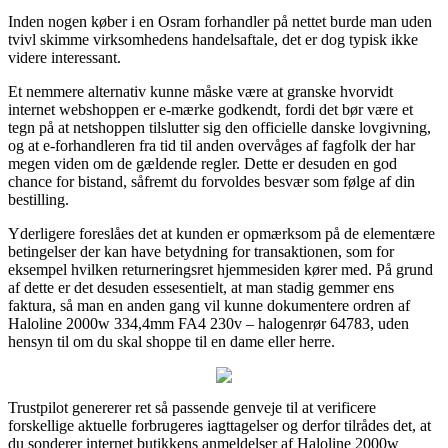
Inden nogen køber i en Osram forhandler på nettet burde man uden
tvivl skimme virksomhedens handelsaftale, det er dog typisk ikke
videre interessant.
Et nemmere alternativ kunne måske være at granske hvorvidt
internet webshoppen er e-mærke godkendt, fordi det bør være et
tegn på at netshoppen tilslutter sig den officielle danske lovgivning,
og at e-forhandleren fra tid til anden overvåges af fagfolk der har
megen viden om de gældende regler. Dette er desuden en god
chance for bistand, såfremt du forvoldes besvær som følge af din
bestilling.
Yderligere foreslåes det at kunden er opmærksom på de elementære
betingelser der kan have betydning for transaktionen, som for
eksempel hvilken returneringsret hjemmesiden kører med. På grund
af dette er det desuden essesentielt, at man stadig gemmer ens
faktura, så man en anden gang vil kunne dokumentere ordren af
Haloline 2000w 334,4mm FA4 230v – halogenrør 64783, uden
hensyn til om du skal shoppe til en dame eller herre.
Trustpilot genererer ret så passende genveje til at verificere
forskellige aktuelle forbrugeres iagttagelser og derfor tilrådes det, at
du sonderer internet butikkens anmeldelser af Haloline 2000w