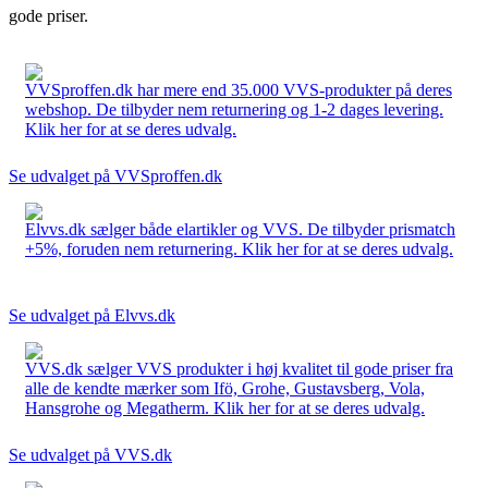
gode priser.
VVSproffen.dk har mere end 35.000 VVS-produkter på deres
webshop. De tilbyder nem returnering og 1-2 dages levering.
Klik her for at se deres udvalg.
Se udvalget på VVSproffen.dk
Elvvs.dk sælger både elartikler og VVS. De tilbyder prismatch
+5%, foruden nem returnering. Klik her for at se deres udvalg.
Se udvalget på Elvvs.dk
VVS.dk sælger VVS produkter i høj kvalitet til gode priser fra
alle de kendte mærker som Ifö, Grohe, Gustavsberg, Vola,
Hansgrohe og Megatherm. Klik her for at se deres udvalg.
Se udvalget på VVS.dk