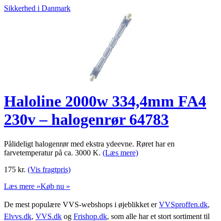
Sikkerhed i Danmark
Haloline 2000w 334,4mm FA4
230v – halogenrør 64783
Pålideligt halogenrør med ekstra ydeevne. Røret har en
farvetemperatur på ca. 3000 K.
(Læs mere)
175
kr.
(Vis fragtpris)
Læs mere »
Køb nu »
De mest populære VVS-webshops i øjeblikket er
VVSproffen.dk
,
Elvvs.dk
,
VVS.dk
og
Frishop.dk
, som alle har et stort sortiment til