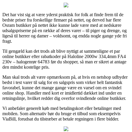
Det har vist sig at være yderst praktisk for folk at finde frem til de
bedste priser fra forskellige firmaer på nettet, og derved har flere
Osram butikker på nettet ikke kunne lade være med at nedskære
udsalgspriserne på en række af deres varer – til piger og drenge, og
ligeså til herrer og damer – voldsomt, og endda nogle gange yde fri
fragt.
Til gengæld kan det trods alt blive nyttigt at sammenligne et par
online butikker efter rabatkoder på Haloline 2000w 334,4mm FA4
230v – halogenrør 64783 før du shopper, så man er sikret at antage
den mindst kostelige pris.
Man skal trods alt være opmærksom på, at hvis en netshop udbyder
bedst i test varer til salg for en salgspris som virker helt fantastisk
favorabel, kunne det mange gange være en varsel om en svindel
online shop. Handler med kort er imidlertid dækket ind under en
retningslinje, hvilket redder dig overfor svindlende online butikker.
Vi anbefaler generelt køb med betalingskort eller betalinger med
mobilen. Som alternativ bør du bruge et tilbud som eksempelvis
ViaBill, forudsat du tilstræber at betale regningen i flere bidder.