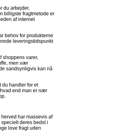
or du arbejder.
 billigste fragtmetode er
heden af internet
r behov for produkterne
erede leveringstidspunkt
f shoppens varer,
ffe, men vær
 de sandsynligvis kan nå
 du handler for et
 – hvad end man er nær
op.
g herved har massevis af
specielt deres bedst i
ange love fragt uden