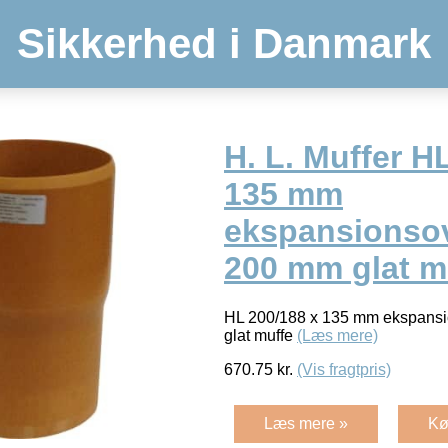
Sikkerhed i Danmark
H. L. Muffer H
135 mm
ekspansionsov
200 mm glat m
HL 200/188 x 135 mm ekspansi
glat muffe
(Læs mere)
670.75
kr.
(Vis fragtpris)
Læs mere »
Kø