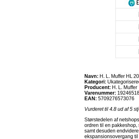
Navn:
H. L. Muffer HL 2
Kategori:
Ukategorisere
Producent:
H. L. Muffer
Varenummer:
1924651
EAN:
5709276573076
Vurderet til
4.8
ud af 5 st
Størstedelen af netshops 
ordren til en pakkeshop, 
samt desuden endvidere 
ekspansionsovergang til