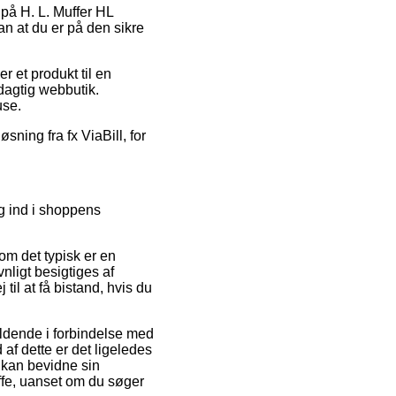
 på H. L. Muffer HL
n at du er på den sikre
r et produkt til en
dagtig webbutik.
use.
sning fra fx ViaBill, for
ig ind i shoppens
om det typisk er en
nligt besigtiges af
il at få bistand, hvis du
ældende i forbindelse med
af dette er det ligeledes
 kan bevidne sin
fe, uanset om du søger