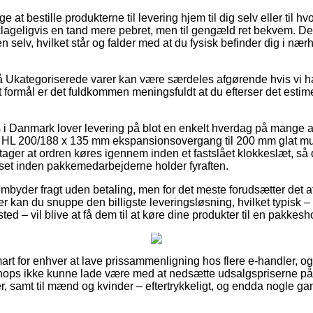
 at bestille produkterne til levering hjem til dig selv eller til hv
lageligvis en tand mere pebret, men til gengæld ret bekvem. Den
 selv, hvilket står og falder med at du fysisk befinder dig i nær
 Ukategoriserede varer kan være særdeles afgørende hvis vi ha
t formål er det fuldkommen meningsfuldt at du efterser det estim
 i Danmark lover levering på blot en enkelt hverdag på mange a
r HL 200/188 x 135 mm ekspansionsovergang til 200 mm glat mu
ger at ordren køres igennem inden et fastslået klokkeslæt, så
uset inden pakkemedarbejderne holder fyraften.
embyder fragt uden betaling, men for det meste forudsætter det at
er kan du snuppe den billigste leveringsløsning, hvilket typisk
ted – vil blive at få dem til at køre dine produkter til en pakkesh
mart for enhver at lave prissammenligning hos flere e-handler, o
hops ikke kunne lade være med at nedsætte udsalgspriserne på 
orer, samt til mænd og kvinder – eftertrykkeligt, og endda nogle g