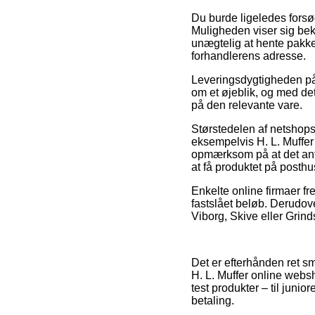
Du burde ligeledes forsøge
Muligheden viser sig bek
unægtelig at hente pakken
forhandlerens adresse.
Leveringsdygtigheden på
om et øjeblik, og med de
på den relevante vare.
Størstedelen af netshops
eksempelvis H. L. Muffe
opmærksom på at det anta
at få produktet på posth
Enkelte online firmaer fr
fastslået beløb. Derudov
Viborg, Skive eller Grinds
Det er efterhånden ret s
H. L. Muffer online webs
test produkter – til juni
betaling.