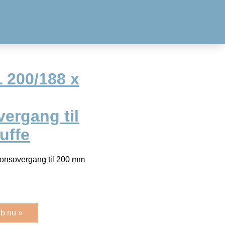
L 200/188 x
ergang til
uffe
onsovergang til 200 mm
b nu »