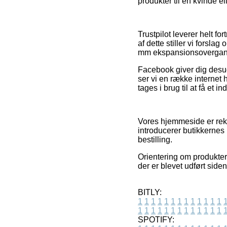
produkter til en kvinde e
Trustpilot leverer helt f
af dette stiller vi forsl
mm ekspansionsovergang 
Facebook giver dig desud
ser vi en række internet 
tages i brug til at få et i
Vores hjemmeside er rekl
introducerer butikkernes
bestilling.
Orientering om produkter
der er blevet udført side
BITLY:
1
1
1
1
1
1
1
1
1
1
1
1
1
1
1
1
1
1
1
1
1
1
1
1
1
1
SPOTIFY: