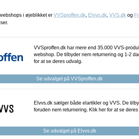
ebshops i øjeblikket er
VVSproffen.dk
,
Elvvs.dk
,
VVS.dk
og
Fr
iser.
VVSproffen.dk har mere end 35.000 VVS-produk
webshop. De tilbyder nem returnering og 1-2 dag
for at se deres udvalg.
Se udvalget på VVSproffen.dk
Elvvs.dk sælger både elartikler og VVS. De tilb
foruden nem returnering. Klik her for at se deres
Se udvalget på Elvvs.dk