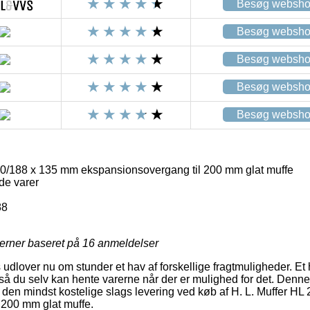
Besøg websh
Besøg websh
Besøg websh
Besøg websh
Besøg websh
00/188 x 135 mm ekspansionsovergang til 200 mm glat muffe
de varer
88
jerner baseret på
16
anmeldelser
udlover nu om stunder et hav af forskellige fragtmuligheder. Et hi
så du selv kan hente varerne når der er mulighed for det. Denne 
den mindst kostelige slags levering ved køb af H. L. Muffer H
 200 mm glat muffe.