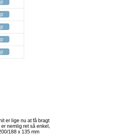
op
op
op
op
op
t er lige nu at få bragt
er nemlig ret så enkel,
L 200/188 x 135 mm