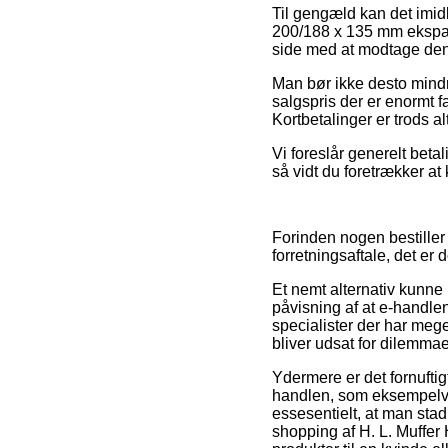
Til gengæld kan det imidl
200/188 x 135 mm ekspans
side med at modtage den
Man bør ikke desto mindre
salgspris der er enormt f
Kortbetalinger er trods al
Vi foreslår generelt beta
så vidt du foretrækker at k
Forinden nogen bestiller
forretningsaftale, det er
Et nemt alternativ kunne
påvisning af at e-handlen
specialister der har mege
bliver udsat for dilemmae
Ydermere er det fornufti
handlen, som eksempelvis
essesentielt, at man sta
shopping af H. L. Muffe