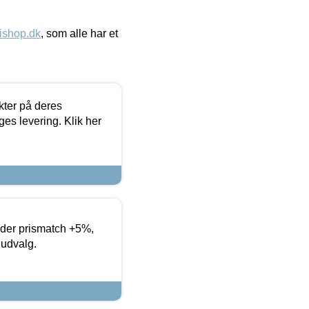
ishop.dk
, som alle har et
ter på deres
es levering. Klik her
yder prismatch +5%,
 udvalg.