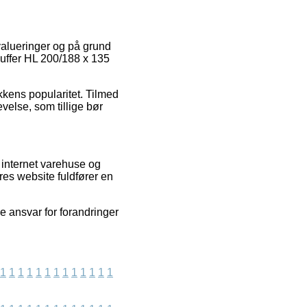
evalueringer og på grund
 Muffer HL 200/188 x 135
kkens popularitet. Tilmed
velse, som tillige bør
 internet varehuse og
res website fuldfører en
e ansvar for forandringer
1
1
1
1
1
1
1
1
1
1
1
1
1