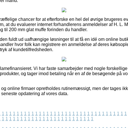
ller mand.
ortræffelige chancer for at efterforske en hel del øvrige brugeres 
ag om, at du evaluerer internet forhandlerens anmeldelser af H. L.
til 200 mm glat muffe forinden du handler.
en fuldt ud uafhængige løsninger til at få en idé om online buti
handler hvor folk kan registrere en anmeldelse af deres købsople
ndtryk af kundetilfredsheden.
amefinansieret. Vi har faste samarbejder med nogle forskellige
 produkter, og tager imod betaling når en af de besøgende på vo
 og online firmaer opretholdes rutinemæssigt, men der tages ikk
n seneste opdatering af vores data.
1
1
1
1
1
1
1
1
1
1
1
1
1
1
1
1
1
1
1
1
1
1
1
1
1
1
1
1
1
1
1
1
1
1
1
1
1
1
1
1
1
1
1
1
1
1
1
1
1
1
1
1
1
1
1
1
1
1
1
1
1