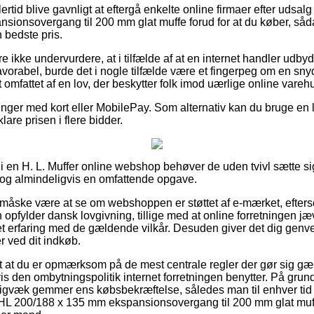
ertid blive gavnligt at eftergå enkelte online firmaer efter udsalg
ionsovergang til 200 mm glat muffe forud for at du køber, såda
 bedste pris.
 ikke undervurdere, at i tilfælde af at en internet handler udbyde
avorabel, burde det i nogle tilfælde være et fingerpeg om en sny
t omfattet af en lov, der beskytter folk imod uærlige online vareh
linger med kort eller MobilePay. Som alternativ kan du bruge en lø
lare prisen i flere bidder.
 i en H. L. Muffer online webshop behøver de uden tvivl sætte s
 dog almindeligvis en omfattende opgave.
 måske være at se om webshoppen er støttet af e-mærket, efters
 opfylder dansk lovgivning, tillige med at online forretningen jæv
t erfaring med de gældende vilkår. Desuden giver det dig genvej t
r ved dit indkøb.
gt at du er opmærksom på de mest centrale regler der gør sig g
 den ombytningspolitik internet forretningen benytter. På grund 
digvæk gemmer ens købsbekræftelse, således man til enhver tid
r HL 200/188 x 135 mm ekspansionsovergang til 200 mm glat muf