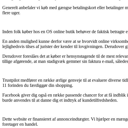
Generelt anbefaler vi køb med gængse betalingskort eller betalinger m
flere uger.
Inden folk køber hos en OS online butik behøver de faktisk betragte e
En anden mulighed kunne derfor være at se hvorvidt online virksomhe
lejlighedsvis tilses af jurister der kender til lovgivningen. Derudover 
Derudover foreslåes det at køber er hensynstagende til de mest relevan
tillige afgørende, at man stadigvæk gemmer sin faktura e-mail, såle
Trustpilot medfører en række ærlige genveje til at evaluere diverse 
11 forinden du færdiggør din shopping.
Facebook giver dig også en række passende chancer for at få indblik
burde anvendes til at danne dig et indtryk af kundetilfredsheden.
Dette website er finansieret af annonceindtægter. Vi hjælper en mæng
foretager en handel.