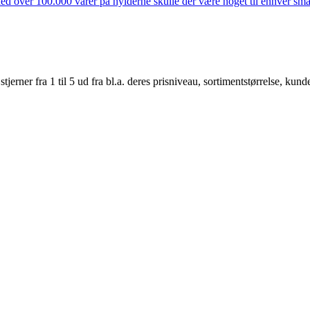
ed over 100.000 varer på hylderne skulle der være noget til enhver smag
er fra 1 til 5 ud fra bl.a. deres prisniveau, sortimentstørrelse, kunde