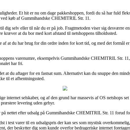
ligheder. Et hit er nu om dage pakkeshoppen, fordi du så har fuld fleksibi
type ved køb af Gummihandske CHEMITRIL Str. 11.
l dig selv eller til når du er på job. Fragtmetoden viser sig desværre e
e kræver at du bor med kort afstand til netshoppens tilholdssted.
 af at du har brug for din ordre inden for kort tid, og med det formål er
f shoppens varenumre, eksempelvis Gummihandske CHEMITRIL Str. 11, hv
nalet har fri.
er det at du aftager for en fastsat sum. Alternativt kan du snuppe den m
e til et afhentningssted.
lige internet selskaber, og af den grund har massevis af OS netshops set 
 præstere levering uden gebyr.
aer på nettet efter udsalg på Gummihandske CHEMITRIL Str. 11 forud for 
t i test varer til en udsalgspris der kan ses som mystisk overkommelig,
nt, der beskytter dig som kunde overfor bedrageriske internet foretage