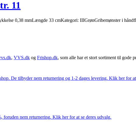
r. 11
tTykkelse 0,38 mmLængde 33 cmKategori: IIIGrønGribemønster i håndfla
vvs.dk
,
VVS.dk
og
Frishop.dk
, som alle har et stort sortiment til gode pr
. De tilbyder nem returnering og 1-2 dages levering. Klik her for at 
 foruden nem returnering. Klik her for at se deres udvalg.