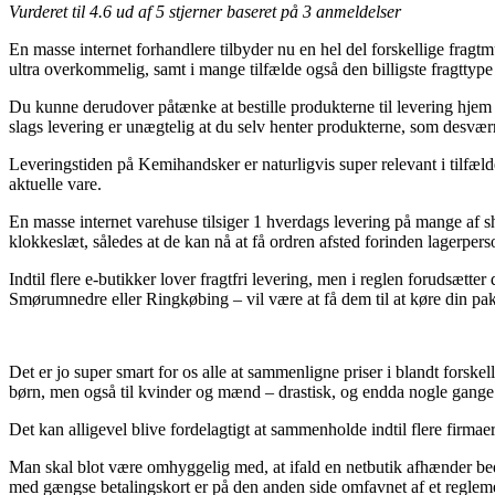
Vurderet til
4.6
ud af 5 stjerner baseret på
3
anmeldelser
En masse internet forhandlere tilbyder nu en hel del forskellige fragtmu
ultra overkommelig, samt i mange tilfælde også den billigste fragt
Du kunne derudover påtænke at bestille produkterne til levering hjem ti
slags levering er unægtelig at du selv henter produkterne, som desværr
Leveringstiden på Kemihandsker er naturligvis super relevant i tilfælde
aktuelle vare.
En masse internet varehuse tilsiger 1 hverdags levering på mange a
klokkeslæt, således at de kan nå at få ordren afsted forinden lagerperso
Indtil flere e-butikker lover fragtfri levering, men i reglen forudsætt
Smørumnedre eller Ringkøbing – vil være at få dem til at køre din pakk
Det er jo super smart for os alle at sammenligne priser i blandt forskel
børn, men også til kvinder og mænd – drastisk, og endda nogle gange
Det kan alligevel blive fordelagtigt at sammenholde indtil flere firm
Man skal blot være omhyggelig med, at ifald en netbutik afhænder beds
med gængse betalingskort er på den anden side omfavnet af et regleme