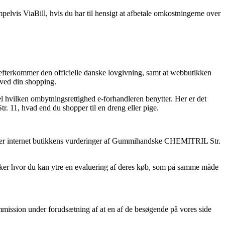
elvis ViaBill, hvis du har til hensigt at afbetale omkostningerne over
.
efterkommer den officielle danske lovgivning, samt at webbutikken
r ved din shopping.
el hvilken ombytningsrettighed e-forhandleren benytter. Her er det
 11, hvad end du shopper til en dreng eller pige.
lyserer internet butikkens vurderinger af Gummihandske CHEMITRIL Str.
ikker hvor du kan ytre en evaluering af deres køb, som på samme måde
mmission under forudsætning af at en af de besøgende på vores side