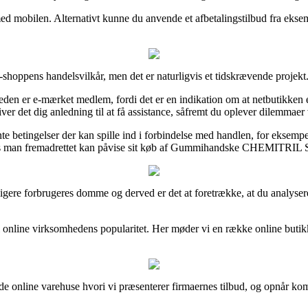
ed mobilen. Alternativt kunne du anvende et afbetalingstilbud fra eksemp
-shoppens handelsvilkår, men det er naturligvis et tidskrævende projekt
den er e-mærket medlem, fordi det er en indikation om at netbutikken 
giver det dig anledning til at få assistance, såfremt du oplever dilemmae
te betingelser der kan spille ind i forbindelse med handlen, for eksemp
des man fremadrettet kan påvise sit køb af Gummihandske CHEMITRIL Str.
tidligere forbrugeres domme og derved er det at foretrække, at du ana
 i online virksomhedens popularitet. Her møder vi en række online but
de online varehuse hvori vi præsenterer firmaernes tilbud, og opnår ko