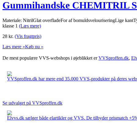
Gummihandske CHEMITRIL St
Materiale: NitrilGlat overfladeFor af bomuldsvelouriseringLige kan
klasse 1
(Læs mere)
28
kr.
(Vis fragtpris)
Læs mere »
Køb nu »
De mest populære VVS-webshops i øjeblikket er
VVSproffen.dk
,
El
VVSproffen.dk har mere end 35.000 VVS-produkter på deres webshop
Se udvalget på VVSproffen.dk
Elvvs.dk sælger både elartikler og VVS. De tilbyder prismatch +5%,