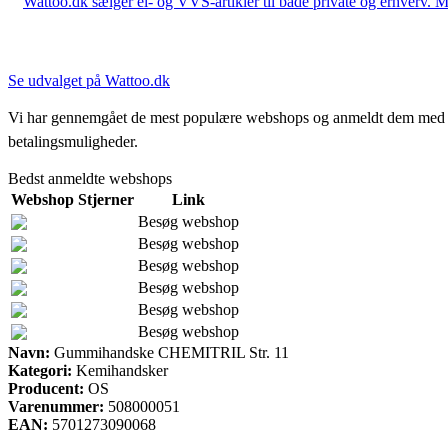
Wattoo.dk sælger el- og VVS-artikler til både private og erhverv. M
Se udvalget på Wattoo.dk
Vi har gennemgået de mest populære webshops og anmeldt dem med stjern
betalingsmuligheder.
Bedst anmeldte webshops
Webshop
Stjerner
Link
Besøg webshop
Besøg webshop
Besøg webshop
Besøg webshop
Besøg webshop
Besøg webshop
Navn:
Gummihandske CHEMITRIL Str. 11
Kategori:
Kemihandsker
Producent:
OS
Varenummer:
508000051
EAN:
5701273090068