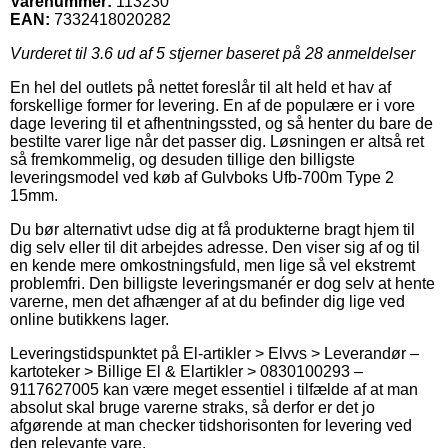
Varenummer:
113230
EAN:
7332418020282
Vurderet til
3.6
ud af 5 stjerner baseret på
28
anmeldelser
En hel del outlets på nettet foreslår til alt held et hav af
forskellige former for levering. En af de populære er i vore
dage levering til et afhentningssted, og så henter du bare de
bestilte varer lige når det passer dig. Løsningen er altså ret
så fremkommelig, og desuden tillige den billigste
leveringsmodel ved køb af Gulvboks Ufb-700m Type 2
15mm.
Du bør alternativt udse dig at få produkterne bragt hjem til
dig selv eller til dit arbejdes adresse. Den viser sig af og til
en kende mere omkostningsfuld, men lige så vel ekstremt
problemfri. Den billigste leveringsmanér er dog selv at hente
varerne, men det afhænger af at du befinder dig lige ved
online butikkens lager.
Leveringstidspunktet på El-artikler > Elvvs > Leverandør –
kartoteker > Billige El & Elartikler > 0830100293 –
9117627005 kan være meget essentiel i tilfælde af at man
absolut skal bruge varerne straks, så derfor er det jo
afgørende at man checker tidshorisonten for levering ved
den relevante vare.