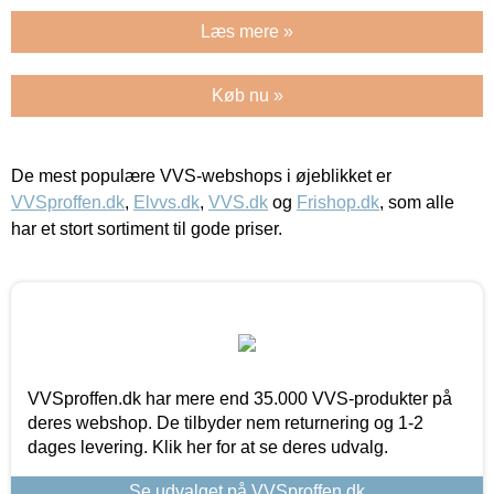
Læs mere »
Køb nu »
De mest populære VVS-webshops i øjeblikket er
VVSproffen.dk
,
Elvvs.dk
,
VVS.dk
og
Frishop.dk
, som alle
har et stort sortiment til gode priser.
VVSproffen.dk har mere end 35.000 VVS-produkter på
deres webshop. De tilbyder nem returnering og 1-2
dages levering. Klik her for at se deres udvalg.
Se udvalget på VVSproffen.dk