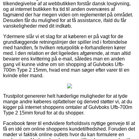
tilkendegivelse af at webbutikken forstår dansk lovgivning,
og at internet butikken fra tid til anden overværes af
fagmænd der har megen viden om reglementet på området.
Desuden får du mulighed for at få assistance, ifald du får
vanskeligheder med dit indkøb.
Ydermere slår vi et slag for at køberen er på vagt for de
grundlæggende retningslinjer der spiller ind i forbindelse
med handlen, fx hvilken returpolitik e-forhandleren kører
med. I den relation er det ligeledes afgørende, at man altid
bevarer ens kvittering på e-mail, således man en anden
gang vil kunne vidne om sin shopping af Gulvboks Ufb-
700m Type 2 15mm, hvad end man søger efter varer til en
kvinde eller mand.
Trustpilot genererer helt hæderlige muligheder for at tyde
mange andre køberes opfattelser og derved støtter vi, at du
kigger på internet shoppens omtaler af Gulvboks Ufb-700m
Type 2 15mm forud for at du shopper.
Facebook fører til endvidere forholdsvis nyttige genveje til at
få en idé om online shoppens kundetilfredshed. Foruden det
møder vi faktisk online outlets hvor du kan formulere en