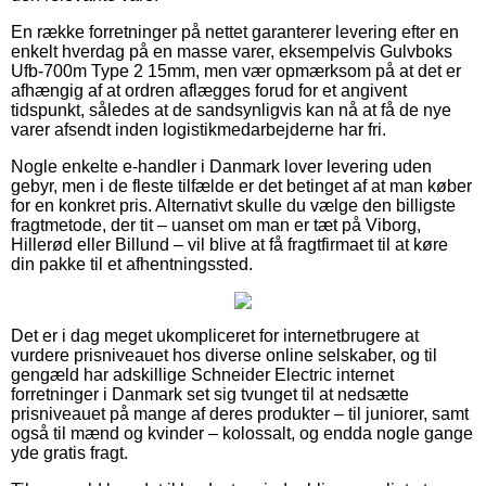
En række forretninger på nettet garanterer levering efter en
enkelt hverdag på en masse varer, eksempelvis Gulvboks
Ufb-700m Type 2 15mm, men vær opmærksom på at det er
afhængig af at ordren aflægges forud for et angivent
tidspunkt, således at de sandsynligvis kan nå at få de nye
varer afsendt inden logistikmedarbejderne har fri.
Nogle enkelte e-handler i Danmark lover levering uden
gebyr, men i de fleste tilfælde er det betinget af at man køber
for en konkret pris. Alternativt skulle du vælge den billigste
fragtmetode, der tit – uanset om man er tæt på Viborg,
Hillerød eller Billund – vil blive at få fragtfirmaet til at køre
din pakke til et afhentningssted.
Det er i dag meget ukompliceret for internetbrugere at
vurdere prisniveauet hos diverse online selskaber, og til
gengæld har adskillige Schneider Electric internet
forretninger i Danmark set sig tvunget til at nedsætte
prisniveauet på mange af deres produkter – til juniorer, samt
også til mænd og kvinder – kolossalt, og endda nogle gange
yde gratis fragt.