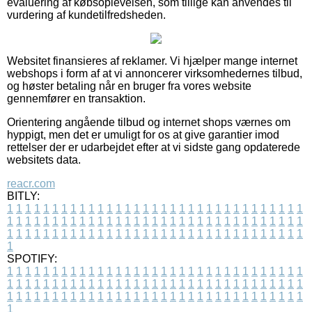
evaluering af købsoplevelsen, som tillige kan anvendes til
vurdering af kundetilfredsheden.
Websitet finansieres af reklamer. Vi hjælper mange internet
webshops i form af at vi annoncerer virksomhedernes tilbud,
og høster betaling når en bruger fra vores website
gennemfører en transaktion.
Orientering angående tilbud og internet shops værnes om
hyppigt, men det er umuligt for os at give garantier imod
rettelser der er udarbejdet efter at vi sidste gang opdaterede
websitets data.
reacr.com
BITLY:
1
1
1
1
1
1
1
1
1
1
1
1
1
1
1
1
1
1
1
1
1
1
1
1
1
1
1
1
1
1
1
1
1
1
1
1
1
1
1
1
1
1
1
1
1
1
1
1
1
1
1
1
1
1
1
1
1
1
1
1
1
1
1
1
1
1
1
1
1
1
1
1
1
1
1
1
1
1
1
1
1
1
1
1
1
1
1
1
1
1
1
1
1
1
1
1
1
1
1
1
SPOTIFY:
1
1
1
1
1
1
1
1
1
1
1
1
1
1
1
1
1
1
1
1
1
1
1
1
1
1
1
1
1
1
1
1
1
1
1
1
1
1
1
1
1
1
1
1
1
1
1
1
1
1
1
1
1
1
1
1
1
1
1
1
1
1
1
1
1
1
1
1
1
1
1
1
1
1
1
1
1
1
1
1
1
1
1
1
1
1
1
1
1
1
1
1
1
1
1
1
1
1
1
1