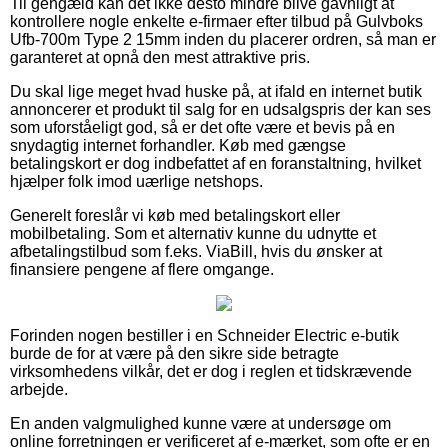
Til gengæld kan det ikke desto mindre blive gavnligt at
kontrollere nogle enkelte e-firmaer efter tilbud på Gulvboks
Ufb-700m Type 2 15mm inden du placerer ordren, så man er
garanteret at opnå den mest attraktive pris.
Du skal lige meget hvad huske på, at ifald en internet butik
annoncerer et produkt til salg for en udsalgspris der kan ses
som uforståeligt god, så er det ofte være et bevis på en
snydagtig internet forhandler. Køb med gængse
betalingskort er dog indbefattet af en foranstaltning, hvilket
hjælper folk imod uærlige netshops.
Generelt foreslår vi køb med betalingskort eller
mobilbetaling. Som et alternativ kunne du udnytte et
afbetalingstilbud som f.eks. ViaBill, hvis du ønsker at
finansiere pengene af flere omgange.
Forinden nogen bestiller i en Schneider Electric e-butik
burde de for at være på den sikre side betragte
virksomhedens vilkår, det er dog i reglen et tidskrævende
arbejde.
En anden valgmulighed kunne være at undersøge om
online forretningen er verificeret af e-mærket, som ofte er en