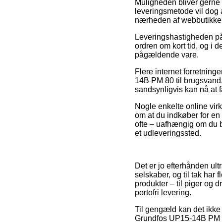
Muligheden bliver gerne e
leveringsmetode vil dog 
nærheden af webbutikken
Leveringshastigheden på V
ordren om kort tid, og i d
pågældende vare.
Flere internet forretning
14B PM 80 til brugsvand, 
sandsynligvis kan nå at f
Nogle enkelte online vir
om at du indkøber for en
ofte – uafhængig om du bo
et udleveringssted.
Det er jo efterhånden ult
selskaber, og til tak har
produkter – til piger og 
portofri levering.
Til gengæld kan det ikke 
Grundfos UP15-14B PM 80 