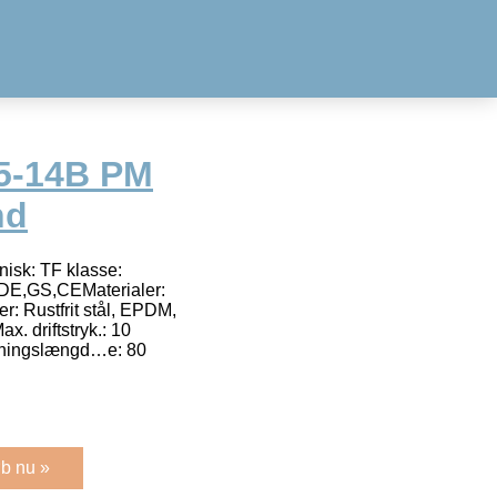
5-14B PM
nd
isk: TF klasse:
VDE,GS,CEMaterialer:
 Rustfrit stål, EPDM,
x. driftstryk.: 10
ygningslængd…e: 80
b nu »