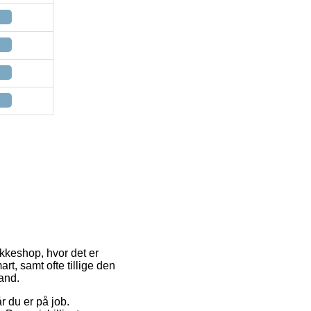
pakkeshop, hvor det er
rt, samt ofte tillige den
and.
r du er på job.