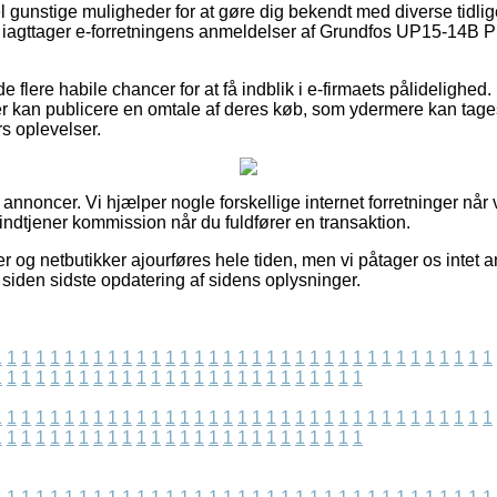
l gunstige muligheder for at gøre dig bekendt med diverse tidli
du iagttager e-forretningens anmeldelser af Grundfos UP15-14B P
 flere habile chancer for at få indblik i e-firmaets pålidelighe
r kan publicere en omtale af deres køb, som ydermere kan tages i
rs oplevelser.
f annoncer. Vi hjælper nogle forskellige internet forretninger når
indtjener kommission når du fuldfører en transaktion.
 og netbutikker ajourføres hele tiden, men vi påtager os intet a
 siden sidste opdatering af sidens oplysninger.
1
1
1
1
1
1
1
1
1
1
1
1
1
1
1
1
1
1
1
1
1
1
1
1
1
1
1
1
1
1
1
1
1
1
1
1
1
1
1
1
1
1
1
1
1
1
1
1
1
1
1
1
1
1
1
1
1
1
1
1
1
1
1
1
1
1
1
1
1
1
1
1
1
1
1
1
1
1
1
1
1
1
1
1
1
1
1
1
1
1
1
1
1
1
1
1
1
1
1
1
1
1
1
1
1
1
1
1
1
1
1
1
1
1
1
1
1
1
1
1
1
1