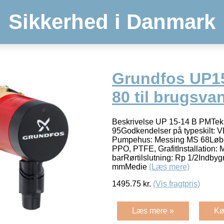
Sikkerhed i Danmark
Grundfos UP1
80 til brugsva
Beskrivelse UP 15-14 B PMTekn
95Godkendelser på typeskilt: 
Pumpehus: Messing MS 68Løber:
PPO, PTFE, GrafitInstallation: Ma
barRørtilslutning: Rp 1/2Indb
mmMedie
(Læs mere)
1495.75
kr.
(Vis fragtpris)
Læs mere »
Kø