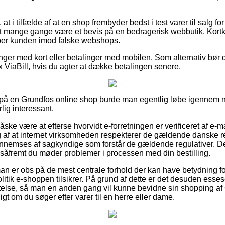
 i tilfælde af at en shop frembyder bedst i test varer til salg fo
 det mange gange være et bevis på en bedragerisk webbutik. Kortk
per kunden imod falske webshops.
linger med kort eller betalinger med mobilen. Som alternativ bør
x ViaBill, hvis du agter at dække betalingen senere.
ler på en Grundfos online shop burde man egentlig løbe igennem n
lig interessant.
ske være at efterse hvorvidt e-forretningen er verificeret af e-
 af at internet virksomheden respekterer de gældende danske reg
nemses af sagkyndige som forstår de gældende regulativer. D
 såfremt du møder problemer i processen med din bestilling.
an er obs på de mest centrale forhold der kan have betydning for
itik e-shoppen tilsikrer. På grund af dette er det desuden essese
æftelse, så man en anden gang vil kunne bevidne sin shopping
igt om du søger efter varer til en herre eller dame.