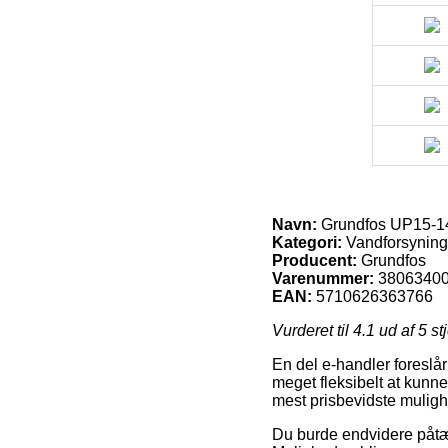
Navn:
Grundfos UP15-14
Kategori:
Vandforsyning
Producent:
Grundfos
Varenummer:
3806340
EAN:
5710626363766
Vurderet til
4.1
ud af 5 st
En del e-handler foreslår 
meget fleksibelt at kunne
mest prisbevidste muligh
Du burde endvidere påtænk