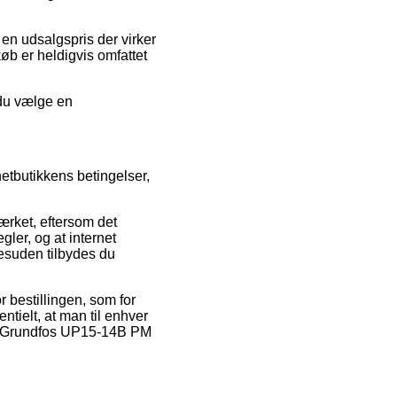
r en udsalgspris der virker
øb er heldigvis omfattet
 du vælge en
etbutikkens betingelser,
mærket, eftersom det
ler, og at internet
esuden tilbydes du
 bestillingen, som for
ntielt, at man til enhver
 af Grundfos UP15-14B PM