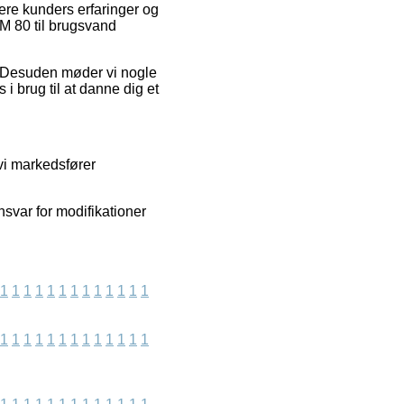
gere kunders erfaringer og
M 80 til brugsvand
d. Desuden møder vi nogle
 brug til at danne dig et
 vi markedsfører
nsvar for modifikationer
1
1
1
1
1
1
1
1
1
1
1
1
1
1
1
1
1
1
1
1
1
1
1
1
1
1