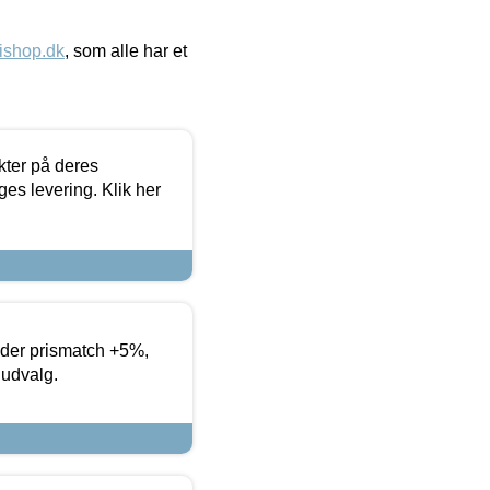
ishop.dk
, som alle har et
ter på deres
es levering. Klik her
yder prismatch +5%,
 udvalg.