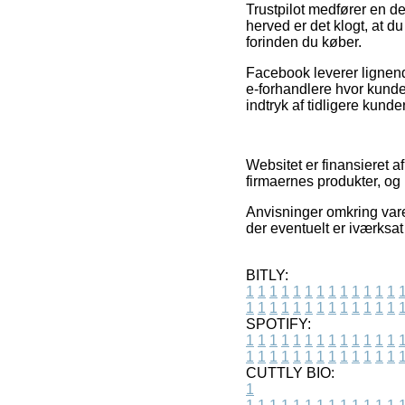
Trustpilot medfører en de
herved er det klogt, at 
forinden du køber.
Facebook leverer lignende
e-forhandlere hvor kunde
indtryk af tidligere kunde
Websitet er finansieret a
firmaernes produkter, og 
Anvisninger omkring varer
der eventuelt er iværksat
BITLY:
1
1
1
1
1
1
1
1
1
1
1
1
1
1
1
1
1
1
1
1
1
1
1
1
1
1
SPOTIFY:
1
1
1
1
1
1
1
1
1
1
1
1
1
1
1
1
1
1
1
1
1
1
1
1
1
1
CUTTLY BIO:
1