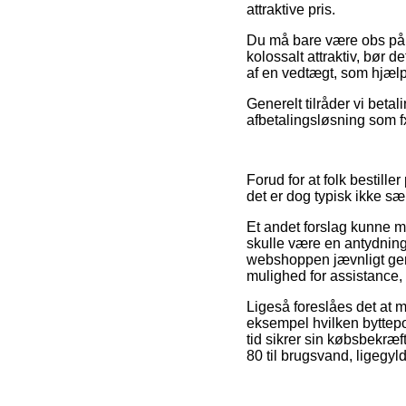
attraktive pris.
Du må bare være obs på, at
kolossalt attraktiv, bør
af en vedtægt, som hjæl
Generelt tilråder vi beta
afbetalingsløsning som f
Forud for at folk bestil
det er dog typisk ikke sær
Et andet forslag kunne må
skulle være en antydning
webshoppen jævnligt gen
mulighed for assistance,
Ligeså foreslåes det at m
eksempel hvilken byttepol
tid sikrer sin købsbekr
80 til brugsvand, ligegyld