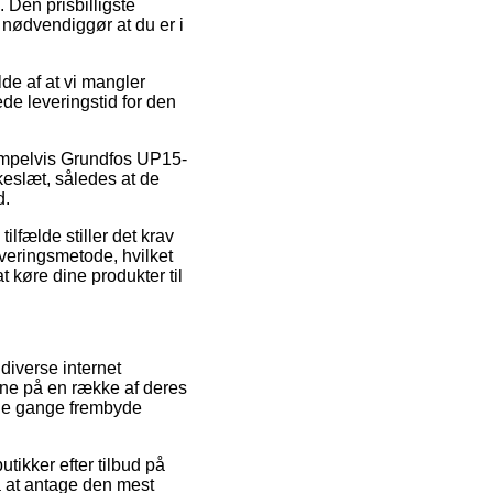
 Den prisbilligste
 nødvendiggør at du er i
de af at vi mangler
ede leveringstid for den
ksempelvis Grundfos UP15-
keslæt, således at de
d.
lfælde stiller det krav
veringsmetode, hvilket
 køre dine produkter til
 diverse internet
serne på en række af deres
ogle gange frembyde
tikker efter tilbud på
å at antage den mest