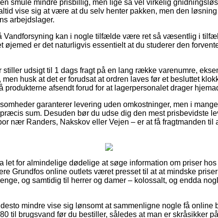
n smule mindre prisbillig, men lige så vel virkelig gnidningsløs.
altid vise sig at være at du selv henter pakken, men den løsning
s arbejdslager.
andforsyning kan i nogle tilfælde være ret så væsentlig i tilfæl
et øjemed er det naturligvis essentielt at du studerer den forvent
er stiller udsigt til 1 dags fragt på en lang række varenumre, e
men husk at det er forudsat at ordren laves før et besluttet klok
å produkterne afsendt forud for at lagerpersonalet drager hjema
ksomheder garanterer levering uden omkostninger, men i mange ti
 præcis sum. Desuden bør du udse dig den mest prisbevidste le
r nær Randers, Nakskov eller Vejen – er at få fragtmanden til at
ra let for almindelige dødelige at søge information om priser hos
 flere Grundfos online outlets været presset til at at mindske pri
drenge, og samtidig til herrer og damer – kolossalt, og endda n
desto mindre vise sig lønsomt at sammenligne nogle få online bu
til brugsvand før du bestiller, således at man er skråsikker p