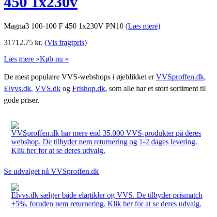
450 1x230v
Magna3 100-100 F 450 1x230V PN10
(Læs mere)
31712.75
kr.
(Vis fragtpris)
Læs mere »
Køb nu »
De mest populære VVS-webshops i øjeblikket er
VVSproffen.dk
,
Elvvs.dk
,
VVS.dk
og
Frishop.dk
, som alle har et stort sortiment til
gode priser.
VVSproffen.dk har mere end 35.000 VVS-produkter på deres
webshop. De tilbyder nem returnering og 1-2 dages levering.
Klik her for at se deres udvalg.
Se udvalget på VVSproffen.dk
Elvvs.dk sælger både elartikler og VVS. De tilbyder prismatch
+5%, foruden nem returnering. Klik her for at se deres udvalg.