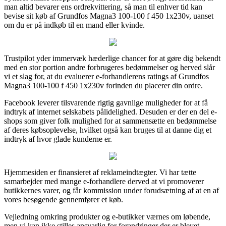
man altid bevarer ens ordrekvittering, så man til enhver tid kan
bevise sit køb af Grundfos Magna3 100-100 f 450 1x230v, uanset
om du er på indkøb til en mand eller kvinde.
Trustpilot yder immervæk hæderlige chancer for at gøre dig bekendt
med en stor portion andre forbrugeres bedømmelser og herved slår
vi et slag for, at du evaluerer e-forhandlerens ratings af Grundfos
Magna3 100-100 f 450 1x230v forinden du placerer din ordre.
Facebook leverer tilsvarende rigtig gavnlige muligheder for at få
indtryk af internet selskabets pålidelighed. Desuden er der en del e-
shops som giver folk mulighed for at sammensætte en bedømmelse
af deres købsoplevelse, hvilket også kan bruges til at danne dig et
indtryk af hvor glade kunderne er.
Hjemmesiden er finansieret af reklameindtægter. Vi har tætte
samarbejder med mange e-forhandlere derved at vi promoverer
butikkernes varer, og får kommission under forudsætning af at en af
vores besøgende gennemfører et køb.
Vejledning omkring produkter og e-butikker værnes om løbende,
men vi kan ikke stilles ansvarlig for forandringer der er blevet