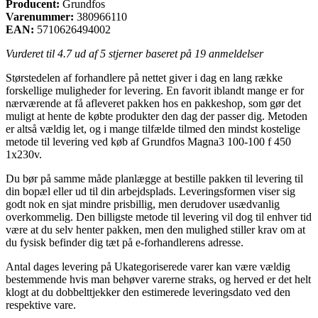
Producent:
Grundfos
Varenummer:
380966110
EAN:
5710626494002
Vurderet til
4.7
ud af 5 stjerner baseret på
19
anmeldelser
Størstedelen af forhandlere på nettet giver i dag en lang række
forskellige muligheder for levering. En favorit iblandt mange er for
nærværende at få afleveret pakken hos en pakkeshop, som gør det
muligt at hente de købte produkter den dag der passer dig. Metoden
er altså vældig let, og i mange tilfælde tilmed den mindst kostelige
metode til levering ved køb af Grundfos Magna3 100-100 f 450
1x230v.
Du bør på samme måde planlægge at bestille pakken til levering til
din bopæl eller ud til din arbejdsplads. Leveringsformen viser sig
godt nok en sjat mindre prisbillig, men derudover usædvanlig
overkommelig. Den billigste metode til levering vil dog til enhver tid
være at du selv henter pakken, men den mulighed stiller krav om at
du fysisk befinder dig tæt på e-forhandlerens adresse.
Antal dages levering på Ukategoriserede varer kan være vældig
bestemmende hvis man behøver varerne straks, og herved er det helt
klogt at du dobbelttjekker den estimerede leveringsdato ved den
respektive vare.