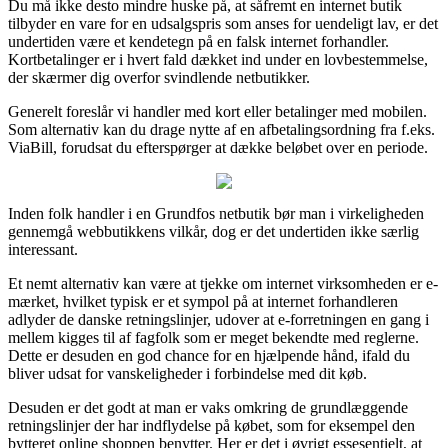
Du må ikke desto mindre huske på, at såfremt en internet butik
tilbyder en vare for en udsalgspris som anses for uendeligt lav, er det
undertiden være et kendetegn på en falsk internet forhandler.
Kortbetalinger er i hvert fald dækket ind under en lovbestemmelse,
der skærmer dig overfor svindlende netbutikker.
Generelt foreslår vi handler med kort eller betalinger med mobilen.
Som alternativ kan du drage nytte af en afbetalingsordning fra f.eks.
ViaBill, forudsat du efterspørger at dække beløbet over en periode.
Inden folk handler i en Grundfos netbutik bør man i virkeligheden
gennemgå webbutikkens vilkår, dog er det undertiden ikke særlig
interessant.
Et nemt alternativ kan være at tjekke om internet virksomheden er e-
mærket, hvilket typisk er et sympol på at internet forhandleren
adlyder de danske retningslinjer, udover at e-forretningen en gang i
mellem kigges til af fagfolk som er meget bekendte med reglerne.
Dette er desuden en god chance for en hjælpende hånd, ifald du
bliver udsat for vanskeligheder i forbindelse med dit køb.
Desuden er det godt at man er vaks omkring de grundlæggende
retningslinjer der har indflydelse på købet, som for eksempel den
bytteret online shoppen benytter. Her er det i øvrigt essesentielt, at