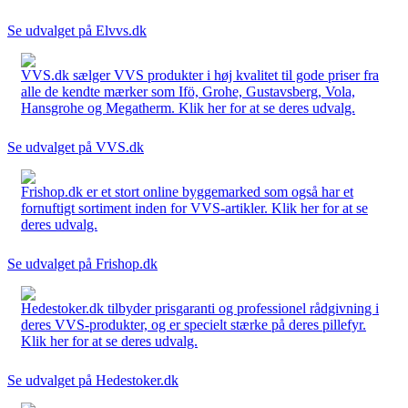
Se udvalget på Elvvs.dk
VVS.dk sælger VVS produkter i høj kvalitet til gode priser fra
alle de kendte mærker som Ifö, Grohe, Gustavsberg, Vola,
Hansgrohe og Megatherm. Klik her for at se deres udvalg.
Se udvalget på VVS.dk
Frishop.dk er et stort online byggemarked som også har et
fornuftigt sortiment inden for VVS-artikler. Klik her for at se
deres udvalg.
Se udvalget på Frishop.dk
Hedestoker.dk tilbyder prisgaranti og professionel rådgivning i
deres VVS-produkter, og er specielt stærke på deres pillefyr.
Klik her for at se deres udvalg.
Se udvalget på Hedestoker.dk