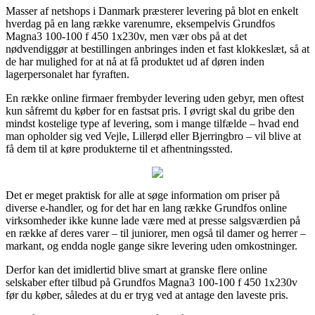
Masser af netshops i Danmark præsterer levering på blot en enkelt
hverdag på en lang række varenumre, eksempelvis Grundfos
Magna3 100-100 f 450 1x230v, men vær obs på at det
nødvendiggør at bestillingen anbringes inden et fast klokkeslæt, så at
de har mulighed for at nå at få produktet ud af døren inden
lagerpersonalet har fyraften.
En række online firmaer frembyder levering uden gebyr, men oftest
kun såfremt du køber for en fastsat pris. I øvrigt skal du gribe den
mindst kostelige type af levering, som i mange tilfælde – hvad end
man opholder sig ved Vejle, Lillerød eller Bjerringbro – vil blive at
få dem til at køre produkterne til et afhentningssted.
Det er meget praktisk for alle at søge information om priser på
diverse e-handler, og for det har en lang række Grundfos online
virksomheder ikke kunne lade være med at presse salgsværdien på
en række af deres varer – til juniorer, men også til damer og herrer –
markant, og endda nogle gange sikre levering uden omkostninger.
Derfor kan det imidlertid blive smart at granske flere online
selskaber efter tilbud på Grundfos Magna3 100-100 f 450 1x230v
før du køber, således at du er tryg ved at antage den laveste pris.