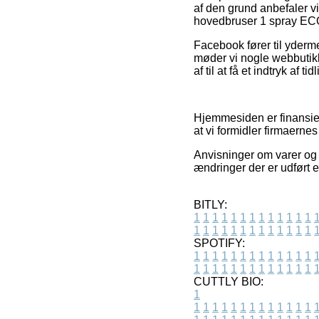
af den grund anbefaler 
hovedbruser 1 spray ECOJ
Facebook fører til yderme
møder vi nogle webbutik
af til at få et indtryk af t
Hjemmesiden er finansier
at vi formidler firmaerne
Anvisninger om varer og 
ændringer der er udført e
BITLY:
1
1
1
1
1
1
1
1
1
1
1
1
1
1
1
1
1
1
1
1
1
1
1
1
1
1
SPOTIFY:
1
1
1
1
1
1
1
1
1
1
1
1
1
1
1
1
1
1
1
1
1
1
1
1
1
1
CUTTLY BIO:
1
1
1
1
1
1
1
1
1
1
1
1
1
1