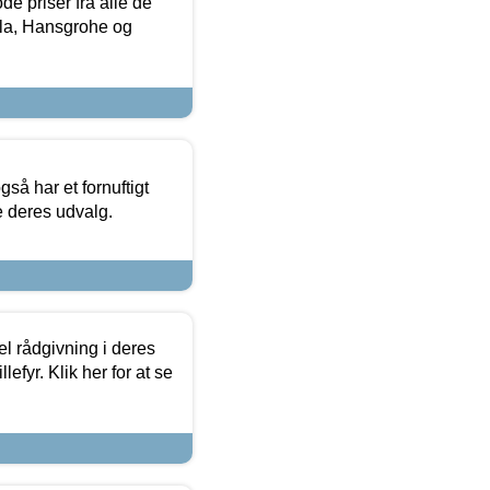
de priser fra alle de
la, Hansgrohe og
så har et fornuftigt
se deres udvalg.
el rådgivning i deres
efyr. Klik her for at se