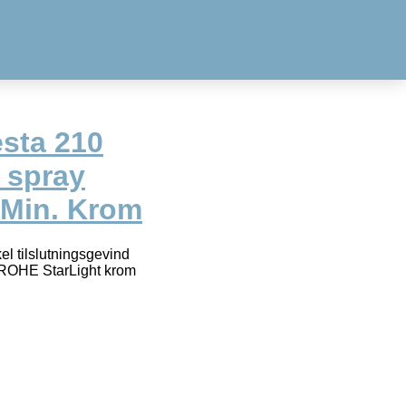
sta 210
 spray
/Min. Krom
l tilslutningsgevind
ROHE StarLight krom