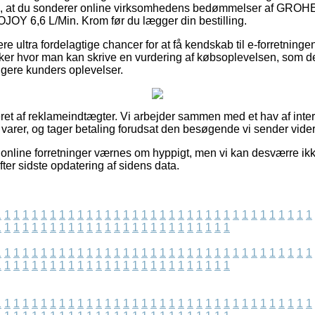
vi, at du sonderer online virksomhedens bedømmelser af GRO
OY 6,6 L/Min. Krom før du lægger din bestilling.
re ultra fordelagtige chancer for at få kendskab til e-forretni
ker hvor man kan skrive en vurdering af købsoplevelsen, som d
idligere kunders oplevelser.
et af reklameindtægter. Vi arbejder sammen med et hav af inte
s varer, og tager betaling forudsat den besøgende vi sender vider
online forretninger værnes om hyppigt, men vi kan desværre ik
fter sidste opdatering af sidens data.
1
1
1
1
1
1
1
1
1
1
1
1
1
1
1
1
1
1
1
1
1
1
1
1
1
1
1
1
1
1
1
1
1
1
1
1
1
1
1
1
1
1
1
1
1
1
1
1
1
1
1
1
1
1
1
1
1
1
1
1
1
1
1
1
1
1
1
1
1
1
1
1
1
1
1
1
1
1
1
1
1
1
1
1
1
1
1
1
1
1
1
1
1
1
1
1
1
1
1
1
1
1
1
1
1
1
1
1
1
1
1
1
1
1
1
1
1
1
1
1
1
1
1
1
1
1
1
1
1
1
1
1
1
1
1
1
1
1
1
1
1
1
1
1
1
1
1
1
1
1
1
1
1
1
1
1
1