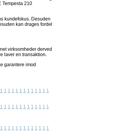
HE Tempesta 210
ngens kundefokus. Desuden
esuden kan drages fordel
rnet virksomheder derved
e laver en transaktion.
ke garantere imod
1
1
1
1
1
1
1
1
1
1
1
1
1
1
1
1
1
1
1
1
1
1
1
1
1
1
1
1
1
1
1
1
1
1
1
1
1
1
1