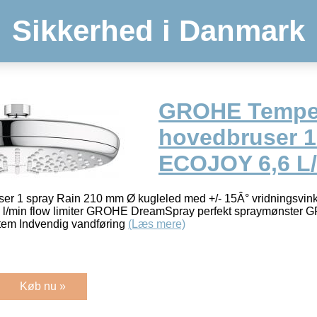
Sikkerhed i Danmark
GROHE Tempe
hovedbruser 1
ECOJOY 6,6 L
r 1 spray Rain 210 mm Ø kugleled med +/- 15Â° vridningsvinke
/min flow limiter GROHE DreamSpray perfekt spraymønster G
tem Indvendig vandføring
(Læs mere)
Køb nu »