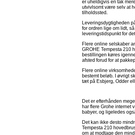
er uheldigvis en tak mere
utvivlsomt være selv at h
tilholdssted.
Leveringsdygtigheden på
for ordren lige om lidt, 
leveringstidspunkt for de
Flere online selskaber 
GROHE Tempesta 210 hov
bestillingen køres igenn
afsted forud for at pakkep
Flere online virksomheder
bestemt beløb. I øvrigt s
tæt på Esbjerg, Odder elle
Det er efterhånden meget g
har flere Grohe internet
babyer, og ligeledes også
Det kan ikke desto mindr
Tempesta 210 hovedbruser
om at modtage den mindst