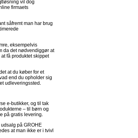
gtløsning vil dog
nline firmaets
ant såfremt man har brug
stimerede
umre, eksempelvis
 da det nødvendiggør at
at få produktet skippet
et at du køber for et
 hvad end du opholder sig
 et udleveringssted.
e e-butikker, og til tak
odukterne – til børn og
e på gratis levering.
ter udsalg på GROHE
s at man ikke er i tvivl