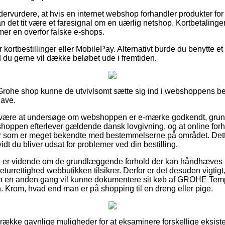
ndervurdere, at hvis en internet webshop forhandler produkter fo
an det tit være et faresignal om en uærlig netshop. Kortbetalinger 
mer en overfor falske e-shops.
or kortbestillinger eller MobilePay. Alternativt burde du benytte et
d du gerne vil dække beløbet ude i fremtiden.
Grohe shop kunne de utvivlsomt sætte sig ind i webshoppens bet
gave.
være at undersøge om webshoppen er e-mærke godkendt, grund
bshoppen efterlever gældende dansk lovgivning, og at online fo
ter som er meget bekendte med bestemmelserne på området. Det
å vidt du bliver udsat for problemer ved din bestilling.
 du er vidende om de grundlæggende forhold der kan håndhæves 
turrettighed webbutikken tilsikrer. Derfor er det desuden vigtigt,
man en anden gang vil kunne dokumentere sit køb af GROHE Te
Krom, hvad end man er på shopping til en dreng eller pige.
n række gavnlige muligheder for at eksaminere forskellige eksis