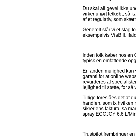
Du skal alligevel ikke u
virker uhørt letkøbt, så k
af et regulativ, som skær
Generelt slår vi et slag f
eksempelvis ViaBill, ifal
Inden folk køber hos en 
typisk en omfattende op
En anden mulighed kan 
garanti for at online we
revurderes af specialis
lejlighed til støtte, for s
Tillige foreslåes det at
handlen, som fx hvilken re
sikrer ens faktura, så 
spray ECOJOY 6,6 L/Min. 
Trustpilot frembringer e