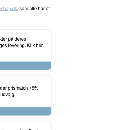
ishop.dk
, som alle har et
ter på deres
es levering. Klik her
yder prismatch +5%,
 udvalg.