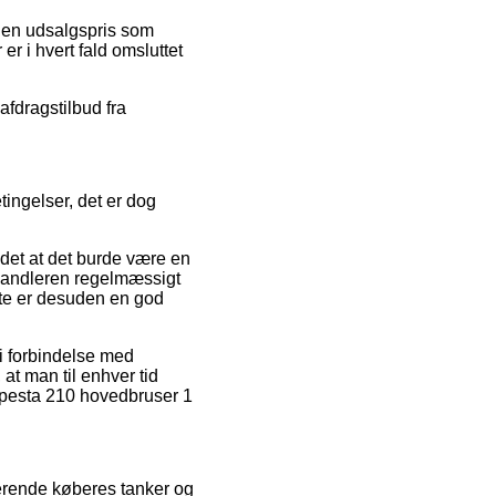
r en udsalgspris som
er i hvert fald omsluttet
 afdragstilbud fra
ingelser, det er dog
et at det burde være en
rhandleren regelmæssigt
te er desuden en god
i forbindelse med
 at man til enhver tid
mpesta 210 hovedbruser 1
terende køberes tanker og