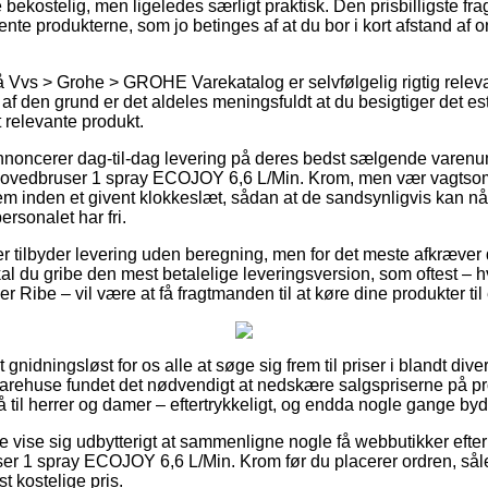
 bekostelig, men ligeledes særligt praktisk. Den prisbilligste fra
ente produkterne, som jo betinges af at du bor i kort afstand af o
 Vvs > Grohe > GROHE Varekatalog er selvfølgelig rigtig relev
så af den grund er det aldeles meningsfuldt at du besigtiger det e
t relevante produkt.
annoncerer dag-til-dag levering på deres bedst sælgende varen
edbruser 1 spray ECOJOY 6,6 L/Min. Krom, men vær vagtsom
em inden et givent klokkeslæt, sådan at de sandsynligvis kan nå 
ersonalet har fri.
 tilbyder levering uden beregning, men for det meste afkræver d
kal du gribe den mest betalelige leveringsversion, som oftest –
r Ribe – vil være at få fragtmanden til at køre dine produkter til
nidningsløst for os alle at søge sig frem til priser i blandt divers
 varehuse fundet det nødvendigt at nedskære salgspriserne på pr
 til herrer og damer – eftertrykkeligt, og endda nogle gange byd
e vise sig udbytterigt at sammenligne nogle få webbutikker ef
 1 spray ECOJOY 6,6 L/Min. Krom før du placerer ordren, sålede
 kostelige pris.