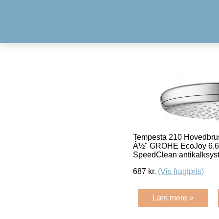
Tempesta 210 Hovedbruse
Â½" GROHE EcoJoy 6.6 l
SpeedClean antikalksys
687
kr.
(Vis fragtpris)
Læs mere »