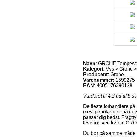
Navn:
GROHE Tempesta 
Kategori:
Vvs > Grohe 
Producent:
Grohe
Varenummer:
1599275
EAN:
4005176390128
Vurderet til
4.2
ud af 5 st
De fleste forhandlere på
mest populære er på nuvæ
passer dig bedst. Fragtt
levering ved køb af GR
Du bør på samme måde besl