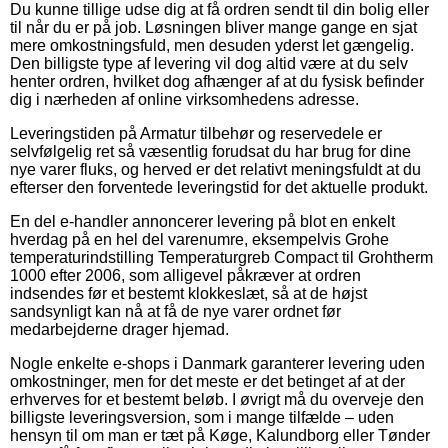
Du kunne tillige udse dig at få ordren sendt til din bolig eller
til når du er på job. Løsningen bliver mange gange en sjat
mere omkostningsfuld, men desuden yderst let gængelig.
Den billigste type af levering vil dog altid være at du selv
henter ordren, hvilket dog afhænger af at du fysisk befinder
dig i nærheden af online virksomhedens adresse.
Leveringstiden på Armatur tilbehør og reservedele er
selvfølgelig ret så væsentlig forudsat du har brug for dine
nye varer fluks, og herved er det relativt meningsfuldt at du
efterser den forventede leveringstid for det aktuelle produkt.
En del e-handler annoncerer levering på blot en enkelt
hverdag på en hel del varenumre, eksempelvis Grohe
temperaturindstilling Temperaturgreb Compact til Grohtherm
1000 efter 2006, som alligevel påkræver at ordren
indsendes før et bestemt klokkeslæt, så at de højst
sandsynligt kan nå at få de nye varer ordnet før
medarbejderne drager hjemad.
Nogle enkelte e-shops i Danmark garanterer levering uden
omkostninger, men for det meste er det betinget af at der
erhverves for et bestemt beløb. I øvrigt må du overveje den
billigste leveringsversion, som i mange tilfælde – uden
hensyn til om man er tæt på Køge, Kalundborg eller Tønder