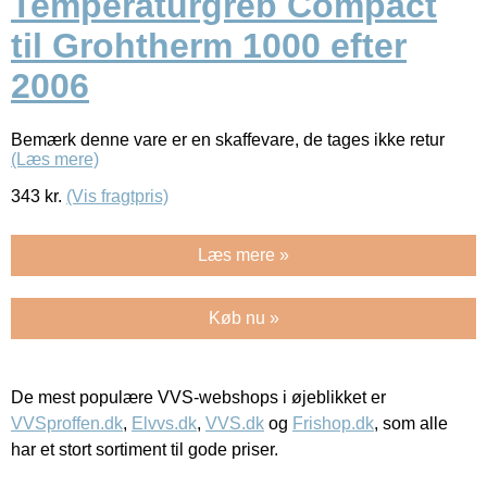
Temperaturgreb Compact
til Grohtherm 1000 efter
2006
Bemærk denne vare er en skaffevare, de tages ikke retur
(Læs mere)
343
kr.
(Vis fragtpris)
Læs mere »
Køb nu »
De mest populære VVS-webshops i øjeblikket er
VVSproffen.dk
,
Elvvs.dk
,
VVS.dk
og
Frishop.dk
, som alle
har et stort sortiment til gode priser.