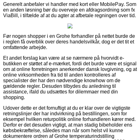
Generelt anbefaler vi handler med kort eller MobilePay. Som
en anden løsning bør du overveje en afdragsordning som fx
ViaBill, i tilfælde af at du agter at afbetale regningen over tid.
Før nogen shopper i en Grohe forhandler på nettet burde de
i reglen få overblik over deres handelsvilkår, dog er det tit et
omfattende arbejde.
Et andet forslag kan være at se nærmere på hvorvidt e-
butikken er støttet af e-mærket, fordi det burde være et signal
om at online forretningen anerkender dansk lovgivning, og at
online virksomheden fra tid til anden kontrolleres af
specialister der har den nødvendige knowhow om de
gældende regler. Desuden tilbydes du anledning til
assistance, ifald du udsættes for dilemmaer med din
shopping.
Udover dette er det fornuftigt at du er klar over de vigtigste
retningslinjer der har indvirkning på bestillingen, som for
eksempel hvilken returpolitik online forhandleren kører med.
Derfor er det desuden vigtigt, at man stadig bibeholder ens
købsbekræftelse, således man når som helst vil kunne
dokumentere ordren af Grohe temperaturindstilling