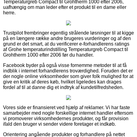
Temperaturgreb Compact til Grohtherm 1000 efter 2006,
uafhængig om man leder efter et produkt til en dame eller
herre.
Trustpilot frembringer egentlig strålende løsninger til at kigge
på en længere række andre brugeres vurderinger og af den
grund er det smart, at du verificerer e-forhandlerens ratings
af Grohe temperaturindstilling Temperaturgreb Compact til
Grohtherm 1000 efter 2006 før du handler.
Facebook byder på også visse fornemme metoder til at få
indblik i internet forhandlerens troværdighed. Foruden det er
der nogle online virksomheder som giver folk mulighed for at
give en kritik af deres køb, hvilket ligeledes kan drages
fordel af til at danne dig et indtryk af kundetilfredsheden.
Vores side er finansieret ved hjælp af reklamer. Vi har faste
samarbejder med nogle forskellige internet handler eftersom
vi promoverer virksomhedernes produkter, og får provision
ifald den bruger vi sender videre foretager et indkøb.
Orientering angående produkter og forhandlere på nettet