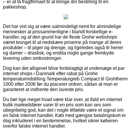
– er at få fragtfirmaet til at bringe din bestilling til en
pakkeshop.
Det har vist sig at være ualmindeligt nemt for almindelige
mennesker at prissammenligne i blandt forskellige e-
handler, og af den grund har de fleste Grohe webshops
været tvunget til at nedskære priserne på mange af deres
produkter – til piger og drenge, og ligeledes også til herrer
og damer – drastisk, og endda nogle gange frembyde
levering uden omkostninger.
Dog kan det alligevel blive fordelagtigt at undersøge et par
internet shops i Danmark efter rabat på Grohe
temperaturindstilling Temperaturgreb Compact til Grohtherm
1000 efter 2006 før du placerer ordren, sådan at man er
garanteret at indhente den laveste pris.
Du bør lige meget hvad være klar over, at ifald en internet
butik markedsfører varer til en pris som kan ses som
ubegribelig god, kan det i nogle tilfælde være et signal om
en falsk internet handler. Køb med gængse betalingskort er
dog inkluderet i en bestemmelse, hvilket sikrer køberen
overfor falske internet handler.