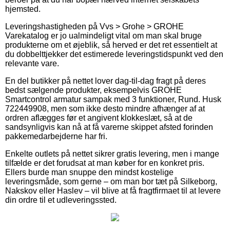
hjemsted.
Leveringshastigheden på Vvs > Grohe > GROHE
Varekatalog er jo ualmindeligt vital om man skal bruge
produkterne om et øjeblik, så herved er det ret essentielt at
du dobbelttjekker det estimerede leveringstidspunkt ved den
relevante vare.
En del butikker på nettet lover dag-til-dag fragt på deres
bedst sælgende produkter, eksempelvis GROHE
Smartcontrol armatur sampak med 3 funktioner, Rund. Husk
722449908, men som ikke desto mindre afhænger af at
ordren aflægges før et angivent klokkeslæt, så at de
sandsynligvis kan nå at få varerne skippet afsted forinden
pakkemedarbejderne har fri.
Enkelte outlets på nettet sikrer gratis levering, men i mange
tilfælde er det forudsat at man køber for en konkret pris.
Ellers burde man snuppe den mindst kostelige
leveringsmåde, som gerne – om man bor tæt på Silkeborg,
Nakskov eller Haslev – vil blive at få fragtfirmaet til at levere
din ordre til et udleveringssted.