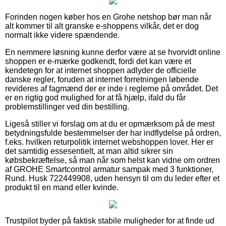
Forinden nogen køber hos en Grohe netshop bør man når
alt kommer til alt granske e-shoppens vilkår, det er dog
normalt ikke videre spændende.
En nemmere løsning kunne derfor være at se hvorvidt online
shoppen er e-mærke godkendt, fordi det kan være et
kendetegn for at internet shoppen adlyder de officielle
danske regler, foruden at internet forretningen løbende
revideres af fagmænd der er inde i reglerne på området. Det
er en rigtig god mulighed for at få hjælp, ifald du får
problemstillinger ved din bestilling.
Ligeså stiller vi forslag om at du er opmærksom på de mest
betydningsfulde bestemmelser der har indflydelse på ordren,
f.eks. hvilken returpolitik internet webshoppen lover. Her er
det samtidig essesentielt, at man altid sikrer sin
købsbekræftelse, så man når som helst kan vidne om ordren
af GROHE Smartcontrol armatur sampak med 3 funktioner,
Rund. Husk 722449908, uden hensyn til om du leder efter et
produkt til en mand eller kvinde.
Trustpilot byder på faktisk stabile muligheder for at finde ud