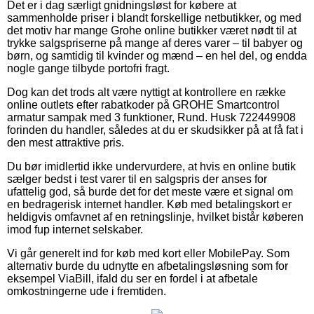
Det er i dag særligt gnidningsløst for købere at
sammenholde priser i blandt forskellige netbutikker, og med
det motiv har mange Grohe online butikker været nødt til at
trykke salgspriserne på mange af deres varer – til babyer og
børn, og samtidig til kvinder og mænd – en hel del, og endda
nogle gange tilbyde portofri fragt.
Dog kan det trods alt være nyttigt at kontrollere en række
online outlets efter rabatkoder på GROHE Smartcontrol
armatur sampak med 3 funktioner, Rund. Husk 722449908
forinden du handler, således at du er skudsikker på at få fat i
den mest attraktive pris.
Du bør imidlertid ikke undervurdere, at hvis en online butik
sælger bedst i test varer til en salgspris der anses for
ufattelig god, så burde det for det meste være et signal om
en bedragerisk internet handler. Køb med betalingskort er
heldigvis omfavnet af en retningslinje, hvilket bistår køberen
imod fup internet selskaber.
Vi går generelt ind for køb med kort eller MobilePay. Som
alternativ burde du udnytte en afbetalingsløsning som for
eksempel ViaBill, ifald du ser en fordel i at afbetale
omkostningerne ude i fremtiden.