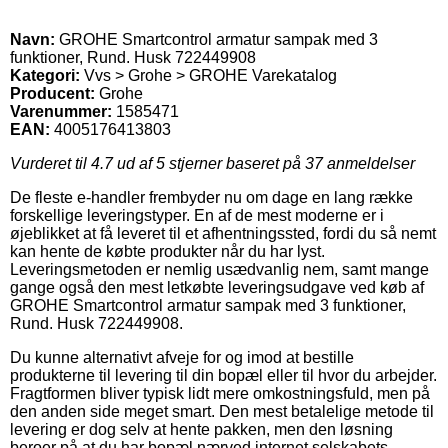
Navn:
GROHE Smartcontrol armatur sampak med 3
funktioner, Rund. Husk 722449908
Kategori:
Vvs > Grohe > GROHE Varekatalog
Producent:
Grohe
Varenummer:
1585471
EAN:
4005176413803
Vurderet til
4.7
ud af 5 stjerner baseret på
37
anmeldelser
De fleste e-handler frembyder nu om dage en lang række
forskellige leveringstyper. En af de mest moderne er i
øjeblikket at få leveret til et afhentningssted, fordi du så nemt
kan hente de købte produkter når du har lyst.
Leveringsmetoden er nemlig usædvanlig nem, samt mange
gange også den mest letkøbte leveringsudgave ved køb af
GROHE Smartcontrol armatur sampak med 3 funktioner,
Rund. Husk 722449908.
Du kunne alternativt afveje for og imod at bestille
produkterne til levering til din bopæl eller til hvor du arbejder.
Fragtformen bliver typisk lidt mere omkostningsfuld, men på
den anden side meget smart. Den mest betalelige metode til
levering er dog selv at hente pakken, men den løsning
beroer på at du har bopæl nærved internet selskabets