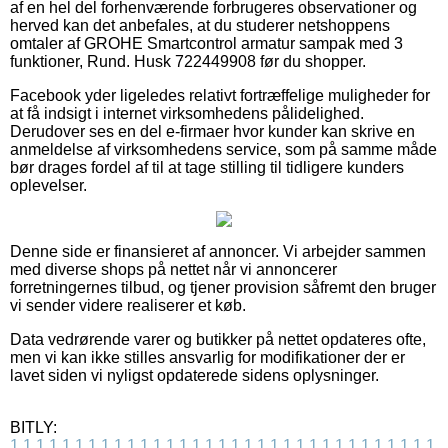
af en hel del forhenværende forbrugeres observationer og
herved kan det anbefales, at du studerer netshoppens
omtaler af GROHE Smartcontrol armatur sampak med 3
funktioner, Rund. Husk 722449908 før du shopper.
Facebook yder ligeledes relativt fortræffelige muligheder for
at få indsigt i internet virksomhedens pålidelighed.
Derudover ses en del e-firmaer hvor kunder kan skrive en
anmeldelse af virksomhedens service, som på samme måde
bør drages fordel af til at tage stilling til tidligere kunders
oplevelser.
Denne side er finansieret af annoncer. Vi arbejder sammen
med diverse shops på nettet når vi annoncerer
forretningernes tilbud, og tjener provision såfremt den bruger
vi sender videre realiserer et køb.
Data vedrørende varer og butikker på nettet opdateres ofte,
men vi kan ikke stilles ansvarlig for modifikationer der er
lavet siden vi nyligst opdaterede sidens oplysninger.
BITLY:
1
1
1
1
1
1
1
1
1
1
1
1
1
1
1
1
1
1
1
1
1
1
1
1
1
1
1
1
1
1
1
1
1