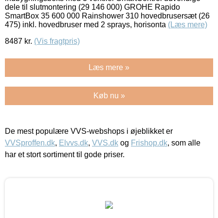
dele til slutmontering (29 146 000) GROHE Rapido
SmartBox 35 600 000 Rainshower 310 hovedbrusersæt (26
475) inkl. hovedbruser med 2 sprays, horisonta
(Læs mere)
8487
kr.
(Vis fragtpris)
Læs mere »
Køb nu »
De mest populære VVS-webshops i øjeblikket er
VVSproffen.dk
,
Elvvs.dk
,
VVS.dk
og
Frishop.dk
, som alle
har et stort sortiment til gode priser.