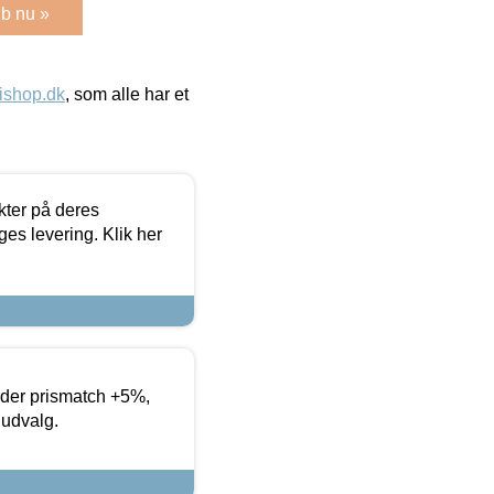
b nu »
ishop.dk
, som alle har et
ter på deres
es levering. Klik her
yder prismatch +5%,
 udvalg.