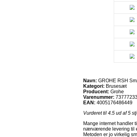
Navn:
GROHE RSH SmAct1
Kategori:
Brusesæt
Producent:
Grohe
Varenummer:
7377723
EAN:
4005176486449
Vurderet til
4.5
ud af 5 st
Mange internet handler ti
nærværende levering til e
Metoden er jo virkelig 