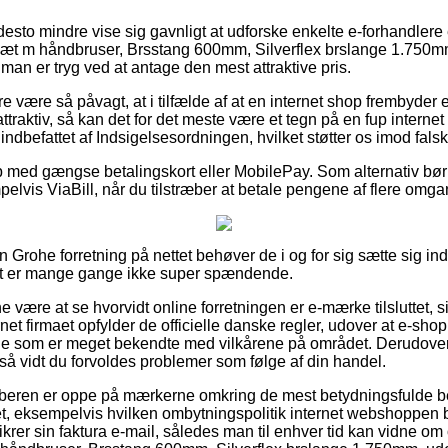
 desto mindre vise sig gavnligt at udforske enkelte e-forhandler
t m håndbruser, Brsstang 600mm, Silverflex brslange 1.750mm
man er tryg ved at antage den mest attraktive pris.
 være så påvagt, at i tilfælde af at en internet shop frembyder et
k attraktiv, så kan det for det meste være et tegn på en fup inter
 indbefattet af Indsigelsesordningen, hvilket støtter os imod fals
b med gængse betalingskort eller MobilePay. Som alternativ bør
elvis ViaBill, når du tilstræber at betale pengene af flere omga
 Grohe forretning på nettet behøver de i og for sig sætte sig in
det er mange gange ikke super spændende.
være at se hvorvidt online forretningen er e-mærke tilsluttet, s
ernet firmaet opfylder de officielle danske regler, udover at e-sh
ige som er meget bekendte med vilkårene på området. Derudover
or så vidt du forvoldes problemer som følge af din handel.
køberen er oppe på mærkerne omkring de mest betydningsfulde 
t, eksempelvis hvilken ombytningspolitik internet webshoppen bru
sikrer sin faktura e-mail, således man til enhver tid kan vidne