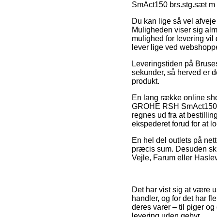
SmAct150 brs.stg.sæt m 
Du kan lige så vel afveje 
Muligheden viser sig alm
mulighed for levering vil
lever lige ved webshoppe
Leveringstiden på Brusesæ
sekunder, så herved er d
produkt.
En lang række online sh
GROHE RSH SmAct150 brs
regnes ud fra at bestillin
ekspederet forud for at l
En hel del outlets på net
præcis sum. Desuden skul
Vejle, Farum eller Haslev 
Det har vist sig at være 
handler, og for det har 
deres varer – til piger o
levering uden gebyr.