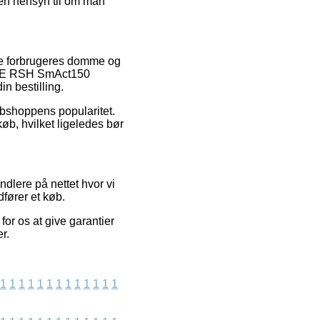
en hensyn til om man
dre forbrugeres domme og
ROHE RSH SmAct150
n bestilling.
ebshoppens popularitet.
køb, hvilket ligeledes bør
dlere på nettet hvor vi
fører et køb.
for os at give garantier
r.
1
1
1
1
1
1
1
1
1
1
1
1
1