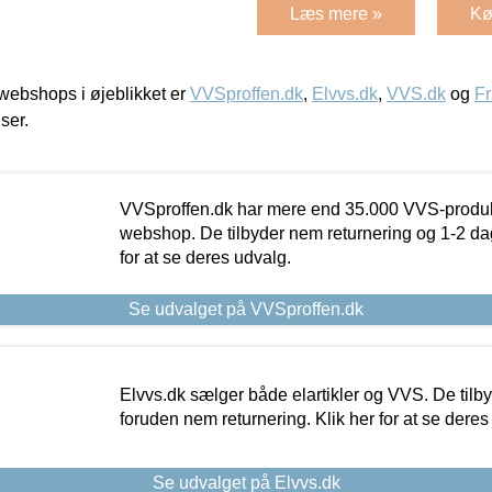
Læs mere »
Kø
ebshops i øjeblikket er
VVSproffen.dk
,
Elvvs.dk
,
VVS.dk
og
Fr
iser.
VVSproffen.dk har mere end 35.000 VVS-produk
webshop. De tilbyder nem returnering og 1-2 dag
for at se deres udvalg.
Se udvalget på VVSproffen.dk
Elvvs.dk sælger både elartikler og VVS. De tilb
foruden nem returnering. Klik her for at se deres
Se udvalget på Elvvs.dk