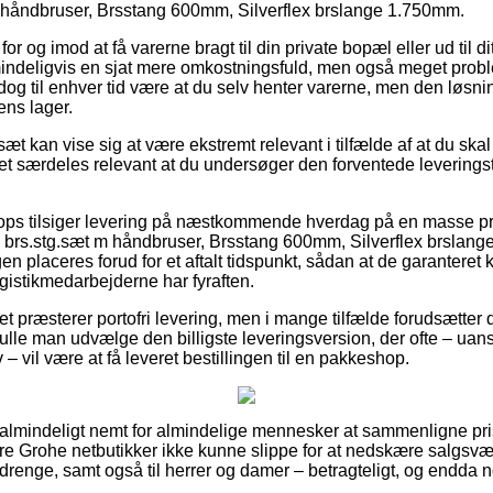
håndbruser, Brsstang 600mm, Silverflex brslange 1.750mm.
for og imod at få varerne bragt til din private bopæl eller ud til 
indeligvis en sjat mere omkostningsfuld, men også meget probl
 dog til enhver tid være at du selv henter varerne, men den løsn
ns lager.
t kan vise sig at være ekstremt relevant i tilfælde af at du ska
et særdeles relevant at du undersøger den forventede leveringsti
ops tilsiger levering på næstkommende hverdag på en masse pr
.stg.sæt m håndbruser, Brsstang 600mm, Silverflex brslang
gen placeres forud for et aftalt tidspunkt, sådan at de garanteret
ogistikmedarbejderne har fyraften.
tet præsterer portofri levering, men i mange tilfælde forudsætter
le man udvælge den billigste leveringsversion, der ofte – uans
– vil være at få leveret bestillingen til en pakkeshop.
ualmindeligt nemt for almindelige mennesker at sammenligne pris
flere Grohe netbutikker ikke kunne slippe for at nedskære salgsv
g drenge, samt også til herrer og damer – betragteligt, og endda 