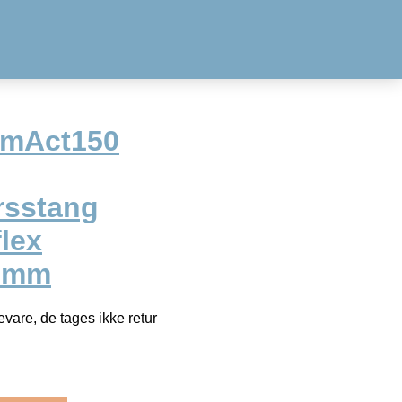
mAct150
rsstang
lex
50mm
vare, de tages ikke retur