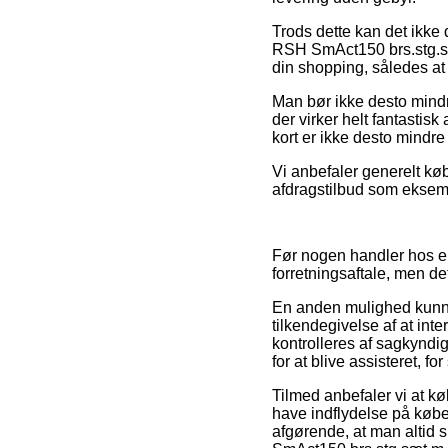
Trods dette kan det ikke
RSH SmAct150 brs.stg.sæ
din shopping, således at 
Man bør ikke desto mindre
der virker helt fantastis
kort er ikke desto mindre
Vi anbefaler generelt kø
afdragstilbud som eksemp
Før nogen handler hos en
forretningsaftale, men 
En anden mulighed kunne 
tilkendegivelse af at int
kontrolleres af sagkynd
for at blive assisteret, f
Tilmed anbefaler vi at 
have indflydelse på købe
afgørende, at man altid 