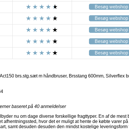
Besøg webshop
Besøg webshop
Besøg webshop
Besøg webshop
Besøg webshop
50 brs.stg.sæt m håndbruser, Brsstang 600mm, Silverflex 
34
jerner baseret på
40
anmeldelser
lbyder nu om dage diverse forskellige fragttyper. En af de mest 
t afhentningssted, hvor det er muligt at hente de købte varer på 
smart, samt desuden desuden den mindst kostelige leveringsf