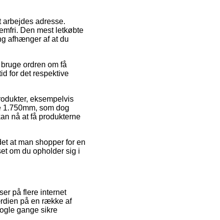
dit arbejdes adresse.
emfri. Den mest letkøbte
ing afhænger af at du
l bruge ordren om få
d for det respektive
odukter, eksempelvis
e 1.750mm, som dog
 kan nå at få produkterne
 det at man shopper for en
et om du opholder sig i
er på flere internet
ærdien på en række af
nogle gange sikre