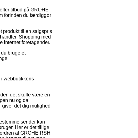
e efter tilbud på GROHE
 forinden du færdiggør
 produkt til en salgspris
net handler. Shopping med
ke internet foretagender.
 du bruge et
nge.
d i webbutikkens
iden det skulle være en
oppen nu og da
 giver det dig mulighed
bestemmelser der kan
ger. Her er det tillige
 om ordren af GROHE RSH