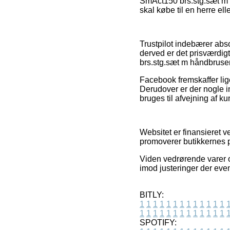
SmAct150 brs.stg.sæt m 
skal købe til en herre el
Trustpilot indebærer ab
derved er det prisværd
brs.stg.sæt m håndbruser
Facebook fremskaffer lig
Derudover er der nogle in
bruges til afvejning af k
Websitet er finansieret 
promoverer butikkernes pr
Viden vedrørende varer og
imod justeringer der even
BITLY:
1
1
1
1
1
1
1
1
1
1
1
1
1
1
1
1
1
1
1
1
1
1
1
1
1
1
SPOTIFY: