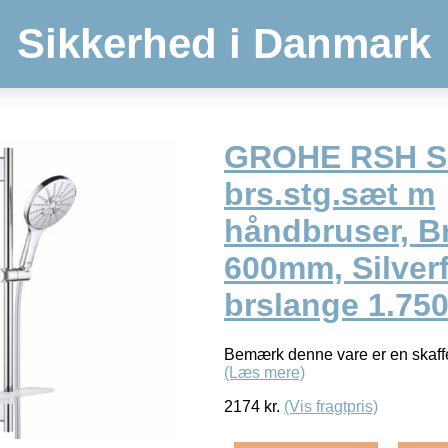
Sikkerhed i Danmark
GROHE RSH S
brs.stg.sæt m
håndbruser, B
600mm, Silverf
brslange 1.7
Bemærk denne vare er en skaffe
(Læs mere)
2174
kr.
(Vis fragtpris)