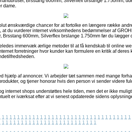
håndbruser, Brsstang 600mm, Silverflex brslange 1.750mm, ud
ler dame.
solut ønskværdige chancer for at fortolke en længere række an
igt, at du vurderer internet virksomhedens bedømmelser af G
, Brsstang 600mm, Silverflex brslange 1.750mm før du lægger di
eledes immervæk ærlige metoder til at få kendskab til online w
ternet forretninger hvor kunder kan formulere en kritik af deres 
undetilfredsheden.
ved hjælp af annoncer. Vi arbejder tæt sammen med mange forhan
odukter, og tjener honorar hvis den person vi sender videre fuld
 internet shops understøttes hele tiden, men det er ikke muligt 
tuelt er iværksat efter at vi senest opdaterede sidens oplysninge
1
1
1
1
1
1
1
1
1
1
1
1
1
1
1
1
1
1
1
1
1
1
1
1
1
1
1
1
1
1
1
1
1
1
1
1
1
1
1
1
1
1
1
1
1
1
1
1
1
1
1
1
1
1
1
1
1
1
1
1
1