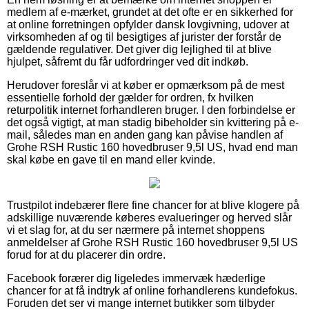
medlem af e-mærket, grundet at det ofte er en sikkerhed for
at online forretningen opfylder dansk lovgivning, udover at
virksomheden af og til besigtiges af jurister der forstår de
gældende regulativer. Det giver dig lejlighed til at blive
hjulpet, såfremt du får udfordringer ved dit indkøb.
Herudover foreslår vi at køber er opmærksom på de mest
essentielle forhold der gælder for ordren, fx hvilken
returpolitik internet forhandleren bruger. I den forbindelse er
det også vigtigt, at man stadig bibeholder sin kvittering på e-
mail, således man en anden gang kan påvise handlen af
Grohe RSH Rustic 160 hovedbruser 9,5l US, hvad end man
skal købe en gave til en mand eller kvinde.
Trustpilot indebærer flere fine chancer for at blive klogere på
adskillige nuværende køberes evalueringer og herved slår
vi et slag for, at du ser nærmere på internet shoppens
anmeldelser af Grohe RSH Rustic 160 hovedbruser 9,5l US
forud for at du placerer din ordre.
Facebook forærer dig ligeledes immervæk hæderlige
chancer for at få indtryk af online forhandlerens kundefokus.
Foruden det ser vi mange internet butikker som tilbyder