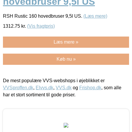
hovedbruser 9,5l US
RSH Rustic 160 hovedbruser 9,5l US.
(Læs mere)
1312.75
kr.
(Vis fragtpris)
Læs mere »
Køb nu »
De mest populære VVS-webshops i øjeblikket er
VVSproffen.dk
,
Elvvs.dk
,
VVS.dk
og
Frishop.dk
, som alle
har et stort sortiment til gode priser.