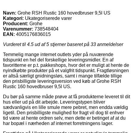
Navn:
Grohe RSH Rustic 160 hovedbruser 9,5l US
Kategori:
Ukategoriserede varer
Producent:
Grohe
Varenummer:
738548404
EAN:
4005176836015
Vurderet til
4.5
ud af 5 stjerner baseret på
33
anmeldelser
Temmelig mange internet outlets yder på nuværende
tidspunkt en hel del forskellige leveringsmidler. En af
favoritterne er p.t. pakkeshops, hvor det er muligt at hente de
nyindkøbte produkter på et valgfrit tidspunkt. Fragtløsningen
er altså særligt gnidningsløs, samt i mange tilfælde tillige
den prisbilligste leveringsversion ved køb af Grohe RSH
Rustic 160 hovedbruser 9,5l US.
Du bør på samme måde prøve at få produkterne leveret til dit
hus eller ud på dit arbejde. Leveringstypen bliver
sædvanligvis en lille smule mere pebret, men endda vældig
ligetil. Den prisbilligste mulighed for fragt vil dog til enhver
tid være at hente ordren selv, men dette er betinget af at du
har bopæl i nærheden af internet forretningens lager.