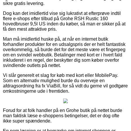
sikre gratis levering.
Dog kan det imidlertid vise sig lukrativt at efterprøve indtil
flere e-shops efter tilbud på Grohe RSH Rustic 160
hovedbruser 9,5l US inden du køber, så man er sikker på at
få den mest attraktive pris.
Man må imidlertid huske på, at når en internet butik
forhandler produkter for en udsalgspris der er helt fantastisk
overkommelig, så burde det for det meste være et fingerpeg
om en svindel webbutik. Betalinger med kort er i hvert fald
inkluderet i en regel, der beskytter dig som køber overfor
svindlende outlets på nettet.
Vi slår generelt et slag for køb med kort eller MobilePay.
Som en alternativ mulighed burde du overveje en
afdragsordning fra fx ViaBill, for så vidt du gerne vil godtgøre
omkostningerne ude i fremtiden.
Forud for at folk handler på en Grohe butik på nettet burde
man faktisk læse e-shoppens betingelser, det er dog ofte
ikke super spændende.
En nem løsning er at bemærke om internet shoppen er