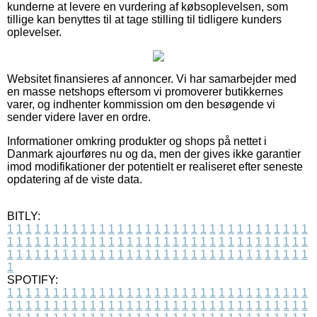
kunderne at levere en vurdering af købsoplevelsen, som
tillige kan benyttes til at tage stilling til tidligere kunders
oplevelser.
Websitet finansieres af annoncer. Vi har samarbejder med
en masse netshops eftersom vi promoverer butikkernes
varer, og indhenter kommission om den besøgende vi
sender videre laver en ordre.
Informationer omkring produkter og shops på nettet i
Danmark ajourføres nu og da, men der gives ikke garantier
imod modifikationer der potentielt er realiseret efter seneste
opdatering af de viste data.
BITLY:
1
1
1
1
1
1
1
1
1
1
1
1
1
1
1
1
1
1
1
1
1
1
1
1
1
1
1
1
1
1
1
1
1
1
1
1
1
1
1
1
1
1
1
1
1
1
1
1
1
1
1
1
1
1
1
1
1
1
1
1
1
1
1
1
1
1
1
1
1
1
1
1
1
1
1
1
1
1
1
1
1
1
1
1
1
1
1
1
1
1
1
1
1
1
1
1
1
1
1
1
SPOTIFY:
1
1
1
1
1
1
1
1
1
1
1
1
1
1
1
1
1
1
1
1
1
1
1
1
1
1
1
1
1
1
1
1
1
1
1
1
1
1
1
1
1
1
1
1
1
1
1
1
1
1
1
1
1
1
1
1
1
1
1
1
1
1
1
1
1
1