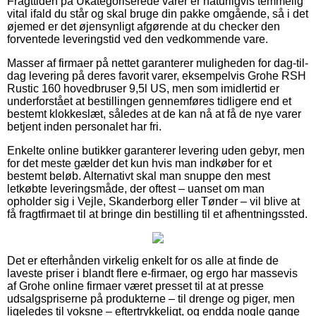
Fragttiden på Ukategoriserede varer er naturligvis temmelig
vital ifald du står og skal bruge din pakke omgående, så i det
øjemed er det øjensynligt afgørende at du checker den
forventede leveringstid ved den vedkommende vare.
Masser af firmaer på nettet garanterer muligheden for dag-til-
dag levering på deres favorit varer, eksempelvis Grohe RSH
Rustic 160 hovedbruser 9,5l US, men som imidlertid er
underforstået at bestillingen gennemføres tidligere end et
bestemt klokkeslæt, således at de kan nå at få de nye varer
betjent inden personalet har fri.
Enkelte online butikker garanterer levering uden gebyr, men
for det meste gælder det kun hvis man indkøber for et
bestemt beløb. Alternativt skal man snuppe den mest
letkøbte leveringsmåde, der oftest – uanset om man
opholder sig i Vejle, Skanderborg eller Tønder – vil blive at
få fragtfirmaet til at bringe din bestilling til et afhentningssted.
Det er efterhånden virkelig enkelt for os alle at finde de
laveste priser i blandt flere e-firmaer, og ergo har massevis
af Grohe online firmaer været presset til at at presse
udsalgspriserne på produkterne – til drenge og piger, men
ligeledes til voksne – eftertrykkeligt, og endda nogle gange