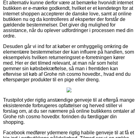
Et alternativ kunne derfor være at bemærke hvorvidt internet
butikken er e-mærke godkendt, hvilket er et kendetegn for at
internet shoppen accepterer de danske love, samt at online
butikken nu og da kontrolleres af eksperter der forstår de
gældende bestemmelser. Det giver dig mulighed for
assistance, når du oplever udfordringer i processen med din
ordre.
Desuden går vi ind for at køber er omhyggelig omkring de
elementære bestemmelser der kan influere på handlen, som
eksempelvis hvilken returneringsret e-forretningen kører
med. Her er det tilmed relevant, at man når som helst
gemmer sin købsbekræftelse, så man i fremtiden kan
eftervise sit køb af Grohe rsh cosmo hovedbr., hvad end du
efterspørger produkter til en pige eller dreng.
Trustpilot yder rigtig anstændige genveje til at eftergå mange
eksisterende forbrugeres opfattelser og herved stiller vi
forslag om, at du ser nærmere på online butikkens omtaler af
Grohe rsh cosmo hovedbr. forinden du færdiggør din
shopping.
Facebook medfører ydermere rigtig habile genveje til at få et