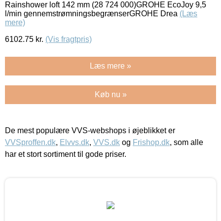
Rainshower loft 142 mm (28 724 000)GROHE EcoJoy 9,5
l/min gennemstrømningsbegrænserGROHE Drea
(Læs
mere)
6102.75
kr.
(Vis fragtpris)
Læs mere »
Køb nu »
De mest populære VVS-webshops i øjeblikket er
VVSproffen.dk
,
Elvvs.dk
,
VVS.dk
og
Frishop.dk
, som alle
har et stort sortiment til gode priser.