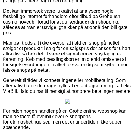
gange garantere fragt uden beregning.
Det kan immervæk være lukrativt at analysere nogle
forskellige internet forhandlere efter tilbud på Grohe rsh
cosmo hovedbr. forud for at du færdiggør din shopping,
således at man er usvigeligt sikker på at opnå den billigste
pris.
Man bør trods alt ikke overse, at ifald en shop på nettet
sælger et produkt til salg for en salgspris der anses for uhørt
attraktiv, så bør det tit være et signal om en snydagtig e-
forretning. Køb med betalingskort er imidlertid omfavnet af
Indsigelsesordningen, hvilket forsvarer dig som køber imod
falske shops på nettet.
Generelt tilråder vi kortbetalinger eller mobilbetaling. Som
alternativ burde du drage nytte af en afdragsordning fra f.eks.
ViaBill, ifald du har til hensigt at honorere betalingen senere.
Forinden nogen handler på en Grohe online webshop kan
man de facto få overblik over e-shoppens
forretningsbetingelser, men det er undertiden ikke super
spændende.