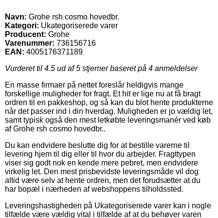
Navn:
Grohe rsh cosmo hovedbr.
Kategori:
Ukategoriserede varer
Producent:
Grohe
Varenummer:
736156716
EAN:
4005176371189
Vurderet til
4.5
ud af 5 stjerner baseret på
4
anmeldelser
En masse firmaer på nettet foreslår heldigvis mange
forskellige muligheder for fragt. Et hit er lige nu at få bragt
ordren til en pakkeshop, og så kan du blot hente produkterne
når det passer ind i din hverdag. Muligheden er jo vældig let,
samt typisk også den mest letkøbte leveringsmanér ved køb
af Grohe rsh cosmo hovedbr..
Du kan endvidere beslutte dig for at bestille varerne til
levering hjem til dig eller til hvor du arbejder. Fragttypen
viser sig godt nok en kende mere pebret, men endvidere
virkelig let. Den mest prisbevidste leveringsmåde vil dog
altid være selv at hente ordren, men det forudsætter at du
har bopæl i nærheden af webshoppens tilholdssted.
Leveringshastigheden på Ukategoriserede varer kan i nogle
tilfælde være vældig vital i tilfælde af at du behøver varen