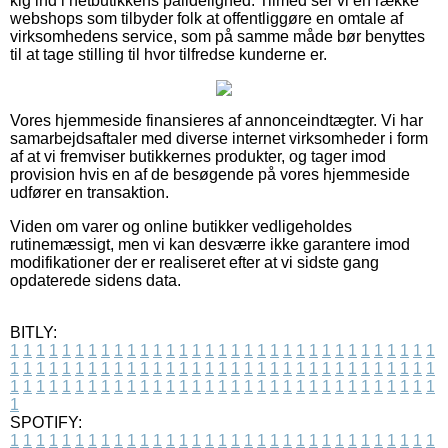
kig ind i netbutikkens pålidelighed. Tilmed ser vi en række
webshops som tilbyder folk at offentliggøre en omtale af
virksomhedens service, som på samme måde bør benyttes
til at tage stilling til hvor tilfredse kunderne er.
Vores hjemmeside finansieres af annonceindtægter. Vi har
samarbejdsaftaler med diverse internet virksomheder i form
af at vi fremviser butikkernes produkter, og tager imod
provision hvis en af de besøgende på vores hjemmeside
udfører en transaktion.
Viden om varer og online butikker vedligeholdes
rutinemæssigt, men vi kan desværre ikke garantere imod
modifikationer der er realiseret efter at vi sidste gang
opdaterede sidens data.
BITLY:
1
1
1
1
1
1
1
1
1
1
1
1
1
1
1
1
1
1
1
1
1
1
1
1
1
1
1
1
1
1
1
1
1
1
1
1
1
1
1
1
1
1
1
1
1
1
1
1
1
1
1
1
1
1
1
1
1
1
1
1
1
1
1
1
1
1
1
1
1
1
1
1
1
1
1
1
1
1
1
1
1
1
1
1
1
1
1
1
1
1
1
1
1
1
1
1
1
1
1
1
SPOTIFY:
1
1
1
1
1
1
1
1
1
1
1
1
1
1
1
1
1
1
1
1
1
1
1
1
1
1
1
1
1
1
1
1
1