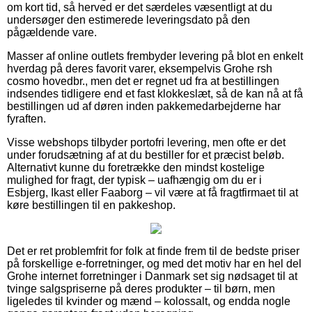
om kort tid, så herved er det særdeles væsentligt at du
undersøger den estimerede leveringsdato på den
pågældende vare.
Masser af online outlets frembyder levering på blot en enkelt
hverdag på deres favorit varer, eksempelvis Grohe rsh
cosmo hovedbr., men det er regnet ud fra at bestillingen
indsendes tidligere end et fast klokkeslæt, så de kan nå at få
bestillingen ud af døren inden pakkemedarbejderne har
fyraften.
Visse webshops tilbyder portofri levering, men ofte er det
under forudsætning af at du bestiller for et præcist beløb.
Alternativt kunne du foretrække den mindst kostelige
mulighed for fragt, der typisk – uafhængig om du er i
Esbjerg, Ikast eller Faaborg – vil være at få fragtfirmaet til at
køre bestillingen til en pakkeshop.
Det er ret problemfrit for folk at finde frem til de bedste priser
på forskellige e-forretninger, og med det motiv har en hel del
Grohe internet forretninger i Danmark set sig nødsaget til at
tvinge salgspriserne på deres produkter – til børn, men
ligeledes til kvinder og mænd – kolossalt, og endda nogle