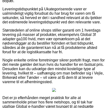
bopæl.
Leveringstidspunktet på Ukategoriserede varer er
ualmindeligt vigtig forudsat du har brug for varen om få
sekunder, så herved er det i sandhed relevant at du tjekker
det estimerede leveringstidspunkt ved den relevante vare.
Størstedelen af online shops stiller garanti om 1 hverdags
levering på masser af produkter, eksempelvis Global 3f
adapter ga100 hvid, men vær opmærksom på at det
nødvendiggør at du bestiller forinden et fast tidspunkt,
således at de garanteret kan nå at få produkterne afsted
forud for at de logistikansatte har fri.
Nogle enkelte online forretninger sikrer portofri fragt, men for
det meste gælder det kun hvis du handler for en fastsat pris.
Desuden kan du udvælge den mindst kostelige type af
levering, hvilket tit – uafhængig om man befinder sig i Vejle,
Birkerød eller Tønder – vil være at få dem til at levere
varerne til et afhentningssted.
Det er jo efterhånden meget praktisk for alle at
sammenholde priser hos flere netshops, og til tak har
utallige Global e-handler været tvunget til at nedsætte