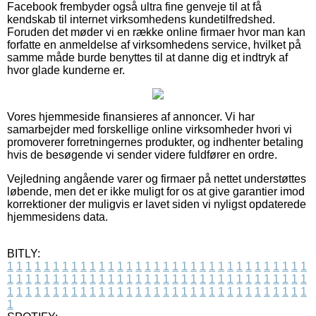
Facebook frembyder også ultra fine genveje til at få
kendskab til internet virksomhedens kundetilfredshed.
Foruden det møder vi en række online firmaer hvor man kan
forfatte en anmeldelse af virksomhedens service, hvilket på
samme måde burde benyttes til at danne dig et indtryk af
hvor glade kunderne er.
Vores hjemmeside finansieres af annoncer. Vi har
samarbejder med forskellige online virksomheder hvori vi
promoverer forretningernes produkter, og indhenter betaling
hvis de besøgende vi sender videre fuldfører en ordre.
Vejledning angående varer og firmaer på nettet understøttes
løbende, men det er ikke muligt for os at give garantier imod
korrektioner der muligvis er lavet siden vi nyligst opdaterede
hjemmesidens data.
BITLY:
1
1
1
1
1
1
1
1
1
1
1
1
1
1
1
1
1
1
1
1
1
1
1
1
1
1
1
1
1
1
1
1
1
1
1
1
1
1
1
1
1
1
1
1
1
1
1
1
1
1
1
1
1
1
1
1
1
1
1
1
1
1
1
1
1
1
1
1
1
1
1
1
1
1
1
1
1
1
1
1
1
1
1
1
1
1
1
1
1
1
1
1
1
1
1
1
1
1
1
1