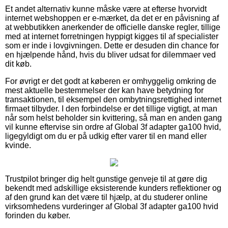
Et andet alternativ kunne måske være at efterse hvorvidt
internet webshoppen er e-mærket, da det er en påvisning af
at webbutikken anerkender de officielle danske regler, tillige
med at internet forretningen hyppigt kigges til af specialister
som er inde i lovgivningen. Dette er desuden din chance for
en hjælpende hånd, hvis du bliver udsat for dilemmaer ved
dit køb.
For øvrigt er det godt at køberen er omhyggelig omkring de
mest aktuelle bestemmelser der kan have betydning for
transaktionen, til eksempel den ombytningsrettighed internet
firmaet tilbyder. I den forbindelse er det tillige vigtigt, at man
når som helst beholder sin kvittering, så man en anden gang
vil kunne eftervise sin ordre af Global 3f adapter ga100 hvid,
ligegyldigt om du er på udkig efter varer til en mand eller
kvinde.
Trustpilot bringer dig helt gunstige genveje til at gøre dig
bekendt med adskillige eksisterende kunders reflektioner og
af den grund kan det være til hjælp, at du studerer online
virksomhedens vurderinger af Global 3f adapter ga100 hvid
forinden du køber.