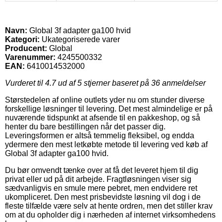
Navn:
Global 3f adapter ga100 hvid
Kategori:
Ukategoriserede varer
Producent:
Global
Varenummer:
4245500332
EAN:
6410014532000
Vurderet til
4.7
ud af 5 stjerner baseret på
36
anmeldelser
Størstedelen af online outlets yder nu om stunder diverse
forskellige løsninger til levering. Det mest almindelige er på
nuværende tidspunkt at afsende til en pakkeshop, og så
henter du bare bestillingen når det passer dig.
Leveringsformen er altså temmelig fleksibel, og endda
ydermere den mest letkøbte metode til levering ved køb af
Global 3f adapter ga100 hvid.
Du bør omvendt tænke over at få det leveret hjem til dig
privat eller ud på dit arbejde. Fragtløsningen viser sig
sædvanligvis en smule mere pebret, men endvidere ret
ukompliceret. Den mest prisbevidste løsning vil dog i de
fleste tilfælde være selv at hente ordren, men det stiller krav
om at du opholder dig i nærheden af internet virksomhedens