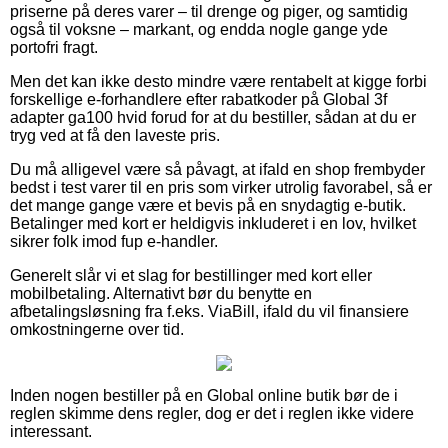
priserne på deres varer – til drenge og piger, og samtidig
også til voksne – markant, og endda nogle gange yde
portofri fragt.
Men det kan ikke desto mindre være rentabelt at kigge forbi
forskellige e-forhandlere efter rabatkoder på Global 3f
adapter ga100 hvid forud for at du bestiller, sådan at du er
tryg ved at få den laveste pris.
Du må alligevel være så påvagt, at ifald en shop frembyder
bedst i test varer til en pris som virker utrolig favorabel, så er
det mange gange være et bevis på en snydagtig e-butik.
Betalinger med kort er heldigvis inkluderet i en lov, hvilket
sikrer folk imod fup e-handler.
Generelt slår vi et slag for bestillinger med kort eller
mobilbetaling. Alternativt bør du benytte en
afbetalingsløsning fra f.eks. ViaBill, ifald du vil finansiere
omkostningerne over tid.
Inden nogen bestiller på en Global online butik bør de i
reglen skimme dens regler, dog er det i reglen ikke videre
interessant.