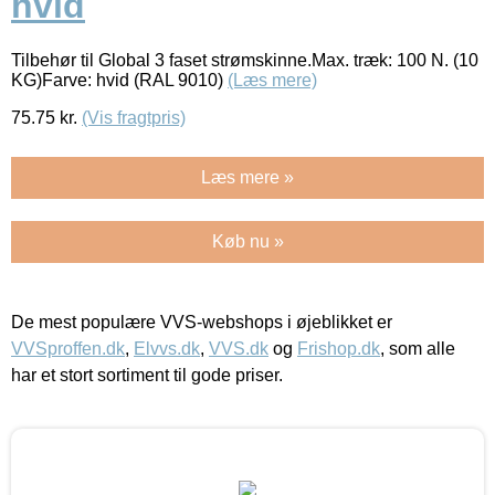
hvid
Tilbehør til Global 3 faset strømskinne.Max. træk: 100 N. (10
KG)Farve: hvid (RAL 9010)
(Læs mere)
75.75
kr.
(Vis fragtpris)
Læs mere »
Køb nu »
De mest populære VVS-webshops i øjeblikket er
VVSproffen.dk
,
Elvvs.dk
,
VVS.dk
og
Frishop.dk
, som alle
har et stort sortiment til gode priser.