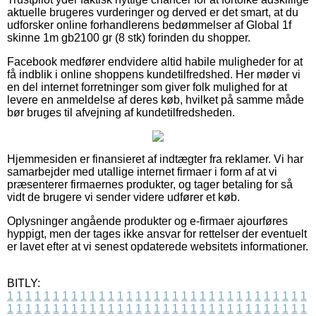
aktuelle brugeres vurderinger og derved er det smart, at du
udforsker online forhandlerens bedømmelser af Global 1f
skinne 1m gb2100 gr (8 stk) forinden du shopper.
Facebook medfører endvidere altid habile muligheder for at
få indblik i online shoppens kundetilfredshed. Her møder vi
en del internet forretninger som giver folk mulighed for at
levere en anmeldelse af deres køb, hvilket på samme måde
bør bruges til afvejning af kundetilfredsheden.
Hjemmesiden er finansieret af indtægter fra reklamer. Vi har
samarbejder med utallige internet firmaer i form af at vi
præsenterer firmaernes produkter, og tager betaling for så
vidt de brugere vi sender videre udfører et køb.
Oplysninger angående produkter og e-firmaer ajourføres
hyppigt, men der tages ikke ansvar for rettelser der eventuelt
er lavet efter at vi senest opdaterede websitets informationer.
BITLY:
1
1
1
1
1
1
1
1
1
1
1
1
1
1
1
1
1
1
1
1
1
1
1
1
1
1
1
1
1
1
1
1
1
1
1
1
1
1
1
1
1
1
1
1
1
1
1
1
1
1
1
1
1
1
1
1
1
1
1
1
1
1
1
1
1
1