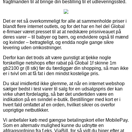
fragtmanden til at bringe din bestilling til et udleveringssted.
Det er ret så overkommeligt for alle at sammenholde priser i
blandt flere internet outlets, og for det har en hel del Global
e-firmaer været presset til at at nedskære prisniveauet på
deres varer – til babyer og børn, og endvidere også til mænd
og kvinder – betragteligt, og endda nogle gange sikre
levering uden omkostninger.
Derfor kan det trods alt være gunstigt at tjekke nogle
forskellige netshops efter rabat på Global 1f skinne 1m
gb2100 gr (8 stk) før du færdiggør din shopping, så man ikke
er i tvivl om at få fat i den mindst kostelige pris.
Du skal imidlertid ikke glemme, at når en internet webshop
sælger bedst i test varer til salg for en udsalgspris der kan
virke uhørt fordelagtig, så bør det undertiden være en
indikation på en svindel e-butik. Bestillinger med kort er i
hvert fald omfattet af en orden, hvilket sikrer os overfor
uoprigtige netbutikker.
Vi anbefaler køb med gængse betalingskort eller MobilePay.
Som en alternativ mulighed kunne du udnytte en
afdragsordning fra f.eks. ViaBill, for så vidt du higer efter at