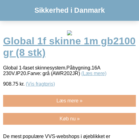
Sikkerhed i Danmark
Global 1f skinne 1m gb2100
gr (8 stk)
Global 1-faset skinnesystem.Påbygning.16A
230V.IP20.Farve: grå (AWR202JR)
(Læs mere)
908.75
kr.
(Vis fragtpris)
Læs mere »
Køb nu »
De mest populære VVS-webshops i øjeblikket er