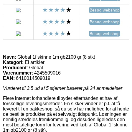
Besøg webshop
Besøg webshop
Besøg webshop
Navn:
Global 1f skinne 1m gb2100 gr (8 stk)
Kategori:
El artikler
Producent:
Global
Varenummer:
4245509016
EAN:
6410014509019
Vurderet til
3.5
ud af 5 stjerner baseret på
24
anmeldelser
Flere internet forhandlere tilbyder efterhånden et hav af
forskellige leveringsmetoder. En sikker vinder er p.t. at få
leveret til en pakkeshop, så du selv har mulighed for at hente
de bestilte produkter på et selvvalgt tidspunkt. Løsningen er
nemlig særdeles fremkommelig, og desuden ligeledes den
mest betalelige form for levering ved køb af Global 1f skinne
1m gb2100 gr (8 stk).