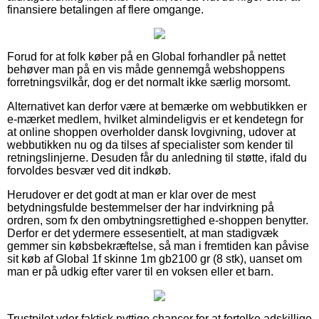
finansiere betalingen af flere omgange.
Forud for at folk køber på en Global forhandler på nettet
behøver man på en vis måde gennemgå webshoppens
forretningsvilkår, dog er det normalt ikke særlig morsomt.
Alternativet kan derfor være at bemærke om webbutikken er
e-mærket medlem, hvilket almindeligvis er et kendetegn for
at online shoppen overholder dansk lovgivning, udover at
webbutikken nu og da tilses af specialister som kender til
retningslinjerne. Desuden får du anledning til støtte, ifald du
forvoldes besvær ved dit indkøb.
Herudover er det godt at man er klar over de mest
betydningsfulde bestemmelser der har indvirkning på
ordren, som fx den ombytningsrettighed e-shoppen benytter.
Derfor er det ydermere essesentielt, at man stadigvæk
gemmer sin købsbekræftelse, så man i fremtiden kan påvise
sit køb af Global 1f skinne 1m gb2100 gr (8 stk), uanset om
man er på udkig efter varer til en voksen eller et barn.
Trustpilot yder faktisk nyttige chancer for at fortolke adskillige