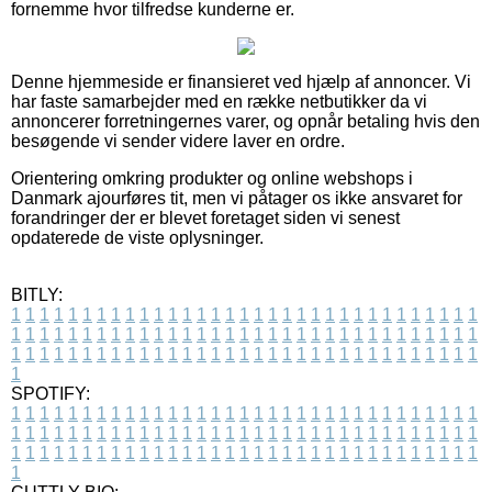
fornemme hvor tilfredse kunderne er.
Denne hjemmeside er finansieret ved hjælp af annoncer. Vi
har faste samarbejder med en række netbutikker da vi
annoncerer forretningernes varer, og opnår betaling hvis den
besøgende vi sender videre laver en ordre.
Orientering omkring produkter og online webshops i
Danmark ajourføres tit, men vi påtager os ikke ansvaret for
forandringer der er blevet foretaget siden vi senest
opdaterede de viste oplysninger.
BITLY:
1
1
1
1
1
1
1
1
1
1
1
1
1
1
1
1
1
1
1
1
1
1
1
1
1
1
1
1
1
1
1
1
1
1
1
1
1
1
1
1
1
1
1
1
1
1
1
1
1
1
1
1
1
1
1
1
1
1
1
1
1
1
1
1
1
1
1
1
1
1
1
1
1
1
1
1
1
1
1
1
1
1
1
1
1
1
1
1
1
1
1
1
1
1
1
1
1
1
1
1
SPOTIFY:
1
1
1
1
1
1
1
1
1
1
1
1
1
1
1
1
1
1
1
1
1
1
1
1
1
1
1
1
1
1
1
1
1
1
1
1
1
1
1
1
1
1
1
1
1
1
1
1
1
1
1
1
1
1
1
1
1
1
1
1
1
1
1
1
1
1
1
1
1
1
1
1
1
1
1
1
1
1
1
1
1
1
1
1
1
1
1
1
1
1
1
1
1
1
1
1
1
1
1
1