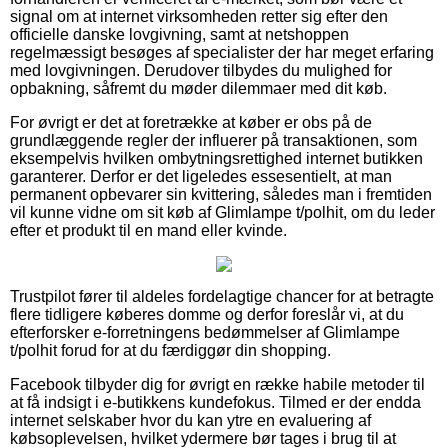
signal om at internet virksomheden retter sig efter den
officielle danske lovgivning, samt at netshoppen
regelmæssigt besøges af specialister der har meget erfaring
med lovgivningen. Derudover tilbydes du mulighed for
opbakning, såfremt du møder dilemmaer med dit køb.
For øvrigt er det at foretrække at køber er obs på de
grundlæggende regler der influerer på transaktionen, som
eksempelvis hvilken ombytningsrettighed internet butikken
garanterer. Derfor er det ligeledes essesentielt, at man
permanent opbevarer sin kvittering, således man i fremtiden
vil kunne vidne om sit køb af Glimlampe t/polhit, om du leder
efter et produkt til en mand eller kvinde.
Trustpilot fører til aldeles fordelagtige chancer for at betragte
flere tidligere køberes domme og derfor foreslår vi, at du
efterforsker e-forretningens bedømmelser af Glimlampe
t/polhit forud for at du færdiggør din shopping.
Facebook tilbyder dig for øvrigt en række habile metoder til
at få indsigt i e-butikkens kundefokus. Tilmed er der endda
internet selskaber hvor du kan ytre en evaluering af
købsoplevelsen, hvilket ydermere bør tages i brug til at