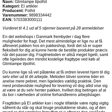
Navn:
Glimlampe t/polhit
Kategori:
El artikler
Producent:
Polhit
Varenummer:
9898334442
EAN:
5703383000111
Vurderet til
4.1
ud af 5 stjerner baseret på
28
anmeldelser
En del webshops i Danmark frembyder i dag flere
muligheder for fragt. Det mest almindelige er lige nu at få
afleveret pakken hos en pakkeshop, fordi det så er super
fleksibelt for dig at kunne hente de bestilte produkter præcis
når det passer dig. Fragtmetoden er altså meget ligetil, samt
ofte ligeledes den mindst kostelige fragttype ved køb af
Glimlampe t/polhit.
Du kunne lige så vel påtænke at få ordren leveret hjem til dig
selv eller ud til dit arbejde. Metoden bliver somme tider en
anelse mere pebret, men ligeledes vældig praktisk. Den
mest prisbevidste mulighed for levering vil dog altid vise sig
at være at du selv henter pakken, hvilket dog betinges af at
du bor i nærheden af online forhandlerens arbejdslager.
Fragttiden på El artikler kan i nogle tilfælde være rigtig vigtig
såfremt du står og skal bruge produkterne straks, og af den