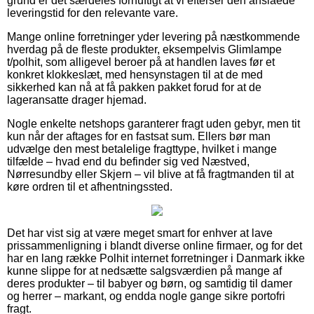
grund er det særdeles fornuftigt at vi efterser den anslåede
leveringstid for den relevante vare.
Mange online forretninger yder levering på næstkommende
hverdag på de fleste produkter, eksempelvis Glimlampe
t/polhit, som alligevel beroer på at handlen laves før et
konkret klokkeslæt, med hensynstagen til at de med
sikkerhed kan nå at få pakken pakket forud for at de
lageransatte drager hjemad.
Nogle enkelte netshops garanterer fragt uden gebyr, men tit
kun når der aftages for en fastsat sum. Ellers bør man
udvælge den mest betalelige fragttype, hvilket i mange
tilfælde – hvad end du befinder sig ved Næstved,
Nørresundby eller Skjern – vil blive at få fragtmanden til at
køre ordren til et afhentningssted.
Det har vist sig at være meget smart for enhver at lave
prissammenligning i blandt diverse online firmaer, og for det
har en lang række Polhit internet forretninger i Danmark ikke
kunne slippe for at nedsætte salgsværdien på mange af
deres produkter – til babyer og børn, og samtidig til damer
og herrer – markant, og endda nogle gange sikre portofri
fragt.