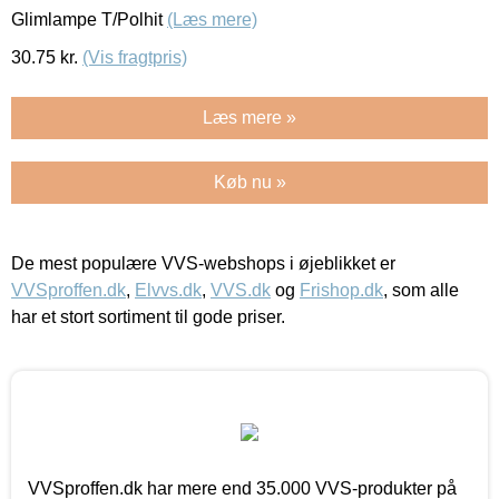
Glimlampe T/Polhit
(Læs mere)
30.75
kr.
(Vis fragtpris)
Læs mere »
Køb nu »
De mest populære VVS-webshops i øjeblikket er
VVSproffen.dk
,
Elvvs.dk
,
VVS.dk
og
Frishop.dk
, som alle
har et stort sortiment til gode priser.
VVSproffen.dk har mere end 35.000 VVS-produkter på