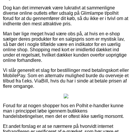
Dog kan det immervæk være lukrativt at sammenligne
diverse online outlets efter udsalg på Glimlampe t/polhit
forud for at du gennemfører dit køb, så du ikke er i tvivl om at
indhente den mest attraktive pris.
Man bør lige meget hvad være obs på, at hvis en e-shop
sælger deres produkter for en salgspris som er mystisk lav,
så bør det i nogle tilfælde være en indikator for en uærlig
online shop. Shopping med kort er imidlertid dækket ind
under et regelsæt, hvilket dækker kunden overfor uoprigtige
online forhandlere.
Vi slår generelt et slag for bestillinger med betalingskort eller
MobilePay. Som en alternativ mulighed burde du overveje et
tilbud fra f.eks. ViaBill, hvis du har i sinde at betale prisen af
flere omgange.
Forud for at nogen shopper hos en Polhit e-handler kunne
man i princippet løbe igennem butikkens
handelsbetingelser, men det er oftest ikke særlig morsomt.
Et andet forslag er at se nærmere på hvorvidt internet
forhandleren er verificeret af e-mærket, som bør være et