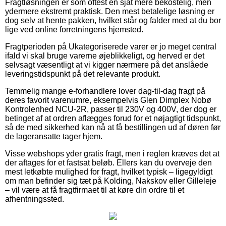
Fragtløsningen er som oftest en sjat mere bekostelig, men
ydermere ekstremt praktisk. Den mest betalelige løsning er
dog selv at hente pakken, hvilket står og falder med at du bor
lige ved online forretningens hjemsted.
Fragtperioden på Ukategoriserede varer er jo meget central
ifald vi skal bruge varerne øjeblikkeligt, og herved er det
selvsagt væsentligt at vi kigger nærmere på det anslåede
leveringstidspunkt på det relevante produkt.
Temmelig mange e-forhandlere lover dag-til-dag fragt på
deres favorit varenumre, eksempelvis Glen Dimplex Nobø
Kontrolenhed NCU-2R, passer til 230V og 400V, der dog er
betinget af at ordren aflægges forud for et nøjagtigt tidspunkt,
så de med sikkerhed kan nå at få bestillingen ud af døren før
de lageransatte tager hjem.
Visse webshops yder gratis fragt, men i reglen kræves det at
der aftages for et fastsat beløb. Ellers kan du overveje den
mest letkøbte mulighed for fragt, hvilket typisk – ligegyldigt
om man befinder sig tæt på Kolding, Nakskov eller Gilleleje
– vil være at få fragtfirmaet til at køre din ordre til et
afhentningssted.