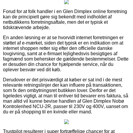
Forud for at folk handler i en Glen Dimplex online forretning
kan de principielt gøre sig bekendt med indholdet af
netbutikkens forretningsaftale, men det er typisk et
tidskrævende arbejde.
En anden løsning er at se hvorvidt internet forretningen er
støttet af e-mærket, siden det typisk er en indikation om at
internet shoppen retter sig efter den officielle danske
lovgivning, samt at e-firmaet lejlighedsvis besigtiges af
fagmænd som behersker de gældende bestemmelser. Dette
er desuden din chance for hjælpende service, når du
oplever besvær ved dit køb.
Derudover er det prisværdigt at køber er sat ind i de mest
relevante retningslinjer der kan influere på transaktionen,
som fx den ombytningsret butikken lover. Derfor er det
ligeledes vigtigt, at man til enhver tid bevarer ens faktura, så
man altid vil kunne bevise handlen af Glen Dimplex Nobø
Kontrolenhed NCU-2R, passer til 230V og 400V, uanset om
du er på shopping til en kvinde eller mand.
Trustpilot resulterer i super fortræffelige chancer for at