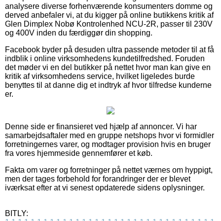
analysere diverse forhenværende konsumenters domme og
derved anbefaler vi, at du kigger på online butikkens kritik af
Glen Dimplex Nobø Kontrolenhed NCU-2R, passer til 230V
og 400V inden du færdiggør din shopping.
Facebook byder på desuden ultra passende metoder til at få
indblik i online virksomhedens kundetilfredshed. Foruden
det møder vi en del butikker på nettet hvor man kan give en
kritik af virksomhedens service, hvilket ligeledes burde
benyttes til at danne dig et indtryk af hvor tilfredse kunderne
er.
Denne side er finansieret ved hjælp af annoncer. Vi har
samarbejdsaftaler med en gruppe netshops hvor vi formidler
forretningernes varer, og modtager provision hvis en bruger
fra vores hjemmeside gennemfører et køb.
Fakta om varer og forretninger på nettet værnes om hyppigt,
men der tages forbehold for forandringer der er blevet
iværksat efter at vi senest opdaterede sidens oplysninger.
BITLY: