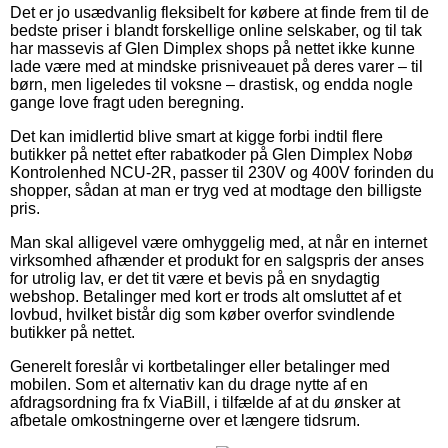
Det er jo usædvanlig fleksibelt for købere at finde frem til de
bedste priser i blandt forskellige online selskaber, og til tak
har massevis af Glen Dimplex shops på nettet ikke kunne
lade være med at mindske prisniveauet på deres varer – til
børn, men ligeledes til voksne – drastisk, og endda nogle
gange love fragt uden beregning.
Det kan imidlertid blive smart at kigge forbi indtil flere
butikker på nettet efter rabatkoder på Glen Dimplex Nobø
Kontrolenhed NCU-2R, passer til 230V og 400V forinden du
shopper, sådan at man er tryg ved at modtage den billigste
pris.
Man skal alligevel være omhyggelig med, at når en internet
virksomhed afhænder et produkt for en salgspris der anses
for utrolig lav, er det tit være et bevis på en snydagtig
webshop. Betalinger med kort er trods alt omsluttet af et
lovbud, hvilket bistår dig som køber overfor svindlende
butikker på nettet.
Generelt foreslår vi kortbetalinger eller betalinger med
mobilen. Som et alternativ kan du drage nytte af en
afdragsordning fra fx ViaBill, i tilfælde af at du ønsker at
afbetale omkostningerne over et længere tidsrum.