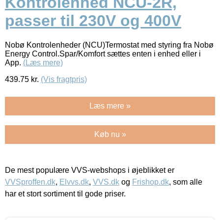
Kontrolenhed NCU-2R,
passer til 230V og 400V
Nobø Kontrolenheder (NCU)Termostat med styring fra Nobø
Energy Control.Spar/Komfort sættes enten i enhed eller i
App.
(Læs mere)
439.75
kr.
(Vis fragtpris)
Læs mere »
Køb nu »
De mest populære VVS-webshops i øjeblikket er
VVSproffen.dk
,
Elvvs.dk
,
VVS.dk
og
Frishop.dk
, som alle
har et stort sortiment til gode priser.