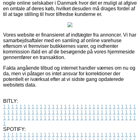
nogle online selskaber i Danmark hvor det er muligt at afgive
en omtale af deres køb, hvilket desuden må drages fordel af
til at tage stilling til hvor tilfredse kunderne er.
Vores website er finansieret af indtægter fra annoncer. Vi har
samarbejdsaftaler med en samling af online varehuse
eftersom vi fremviser butikkernes varer, og indhenter
kommission ifald en af de besøgende på vores hjemmeside
gennemfører en transaktion.
Fakta angående tilbud og internet handler værnes om nu og
da, men vi påtager os intet ansvar for korrektioner der
potentielt er iværksat efter at vi sidste gang opdaterede
websitets data.
BITLY:
1
1
1
1
1
1
1
1
1
1
1
1
1
1
1
1
1
1
1
1
1
1
1
1
1
1
1
1
1
1
1
1
1
1
1
1
1
1
1
1
1
1
1
1
1
1
1
1
1
1
1
1
1
1
1
1
1
1
1
1
1
1
1
1
1
1
1
1
1
1
1
1
1
1
1
1
1
1
1
1
1
1
1
1
1
1
1
1
1
1
1
1
1
1
1
1
1
1
1
1
SPOTIFY:
1
1
1
1
1
1
1
1
1
1
1
1
1
1
1
1
1
1
1
1
1
1
1
1
1
1
1
1
1
1
1
1
1