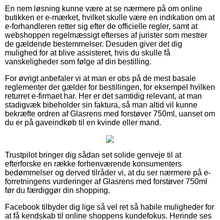
En nem løsning kunne være at se nærmere på om online
butikken er e-mærket, hvilket skulle være en indikation om at
e-forhandleren retter sig efter de officielle regler, samt at
webshoppen regelmæssigt efterses af jurister som mestrer
de gældende bestemmelser. Desuden giver det dig
mulighed for at blive assisteret, hvis du skulle få
vanskeligheder som følge af din bestilling.
For øvrigt anbefaler vi at man er obs på de mest basale
reglementer der gælder for bestillingen, for eksempel hvilken
returret e-firmaet har. Her er det samtidig relevant, at man
stadigvæk bibeholder sin faktura, så man altid vil kunne
bekræfte ordren af Glasrens med forstøver 750ml, uanset om
du er på gaveindkøb til en kvinde eller mand.
Trustpilot bringer dig sådan set solide genveje til at
efterforske en række forhenværende konsumenters
bedømmelser og derved tilråder vi, at du ser nærmere på e-
forretningens vurderinger af Glasrens med forstøver 750ml
før du færdiggør din shopping.
Facebook tilbyder dig lige så vel ret så habile muligheder for
at få kendskab til online shoppens kundefokus. Herinde ses