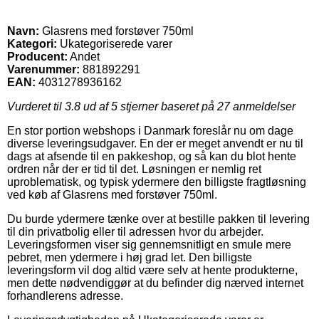
Navn:
Glasrens med forstøver 750ml
Kategori:
Ukategoriserede varer
Producent:
Andet
Varenummer:
881892291
EAN:
4031278936162
Vurderet til
3.8
ud af 5 stjerner baseret på
27
anmeldelser
En stor portion webshops i Danmark foreslår nu om dage
diverse leveringsudgaver. En der er meget anvendt er nu til
dags at afsende til en pakkeshop, og så kan du blot hente
ordren når der er tid til det. Løsningen er nemlig ret
uproblematisk, og typisk ydermere den billigste fragtløsning
ved køb af Glasrens med forstøver 750ml.
Du burde ydermere tænke over at bestille pakken til levering
til din privatbolig eller til adressen hvor du arbejder.
Leveringsformen viser sig gennemsnitligt en smule mere
pebret, men ydermere i høj grad let. Den billigste
leveringsform vil dog altid være selv at hente produkterne,
men dette nødvendiggør at du befinder dig nærved internet
forhandlerens adresse.