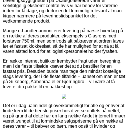
Leveringsdygtigheden på Ukategoriserede varer er
selvfølgelig ekstremt central hvis vi har behov for varerne
inden for få dage, og derfor er det temmelig relevant at man
kigger nærmere på leveringstidspunktet for det
vedkommende produkt.
Mange e-handler annoncerer levering på næste hverdag på
en række af deres produkter, eksempelvis Glasrens med
forstøver 750ml, men som trods alt påkræver at ordren laves
før et fastsat klokkeslæt, så de har mulighed for at nå at få
varen afsted forud for at logistikpersonalet holder fyraften.
En række internet butikker frembyder fragt uden beregning,
men i de fleste tilfælde kræver det at du bestiller for en
fastsat pris. Desuden burde man tage den mindst kostelige
slags levering, der i de fleste tilfælde – uanset om man er tæt
på Silkeborg, Aabenraa eller Bjerringbro – vil være at få
leveret din pakke til en pakkeshop.
Det er i dag ualmindeligt overkommeligt for alle og enhver at
finde frem til de bedste priser hos diverse outlets på nettet,
og på grund af dette har en lang række Andet internet firmaer
været tvunget til at formindske salgspriserne på en række af
deres varer – til babyer og børn, men også til kvinder og