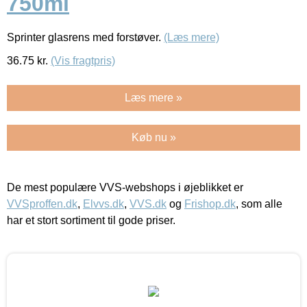
750ml
Sprinter glasrens med forstøver.
(Læs mere)
36.75
kr.
(Vis fragtpris)
Læs mere »
Køb nu »
De mest populære VVS-webshops i øjeblikket er
VVSproffen.dk
,
Elvvs.dk
,
VVS.dk
og
Frishop.dk
, som alle
har et stort sortiment til gode priser.