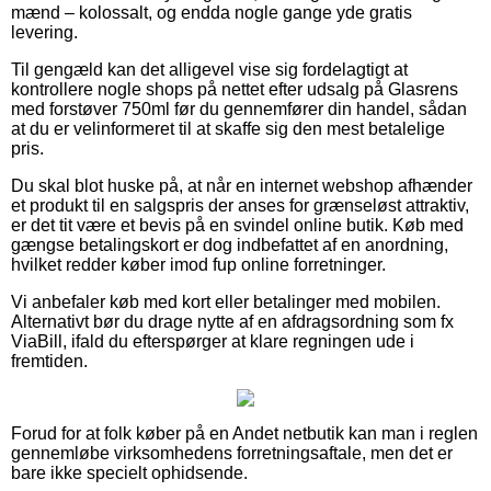
mænd – kolossalt, og endda nogle gange yde gratis
levering.
Til gengæld kan det alligevel vise sig fordelagtigt at
kontrollere nogle shops på nettet efter udsalg på Glasrens
med forstøver 750ml før du gennemfører din handel, sådan
at du er velinformeret til at skaffe sig den mest betalelige
pris.
Du skal blot huske på, at når en internet webshop afhænder
et produkt til en salgspris der anses for grænseløst attraktiv,
er det tit være et bevis på en svindel online butik. Køb med
gængse betalingskort er dog indbefattet af en anordning,
hvilket redder køber imod fup online forretninger.
Vi anbefaler køb med kort eller betalinger med mobilen.
Alternativt bør du drage nytte af en afdragsordning som fx
ViaBill, ifald du efterspørger at klare regningen ude i
fremtiden.
Forud for at folk køber på en Andet netbutik kan man i reglen
gennemløbe virksomhedens forretningsaftale, men det er
bare ikke specielt ophidsende.