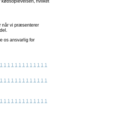
 købsoplevelsen, hvilket
r når vi præsenterer
del.
e os ansvarlig for
1
1
1
1
1
1
1
1
1
1
1
1
1
1
1
1
1
1
1
1
1
1
1
1
1
1
1
1
1
1
1
1
1
1
1
1
1
1
1