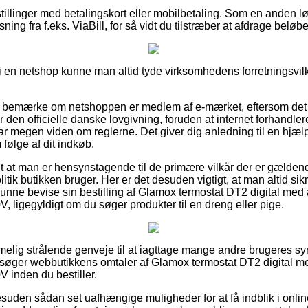
stillinger med betalingskort eller mobilbetaling. Som en anden 
sning fra f.eks. ViaBill, for så vidt du tilstræber at afdrage beløbe
er i en netshop kunne man altid tyde virksomhedens forretningsvil
r at bemærke om netshoppen er medlem af e-mærket, eftersom det o
år den officielle danske lovgivning, foruden at internet forhandle
har megen viden om reglerne. Det giver dig anledning til en hjæ
følge af dit indkøb.
gt at man er hensynstagende til de primære vilkår der er gælden
itik butikken bruger. Her er det desuden vigtigt, at man altid si
unne bevise sin bestilling af Glamox termostat DT2 digital med
 ligegyldigt om du søger produkter til en dreng eller pige.
melig strålende genveje til at iagttage mange andre brugeres s
dersøger webbutikkens omtaler af Glamox termostat DT2 digital 
 inden du bestiller.
uden sådan set uafhængige muligheder for at få indblik i onli