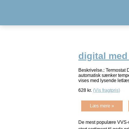
digital me
Beskrivelse.: Termostat 
automatisk sænker temper
vises med lysende letlæs
628
kr.
(Vis fragtpris)
Læs mere »
De mest populære VVS-w