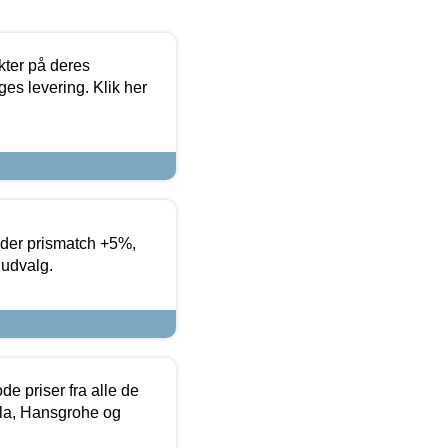
ter på deres
es levering. Klik her
yder prismatch +5%,
 udvalg.
de priser fra alle de
la, Hansgrohe og