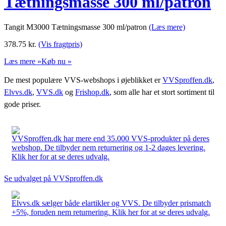
Tætningsmasse 300 ml/patron
Tangit M3000 Tætningsmasse 300 ml/patron
(Læs mere)
378.75
kr.
(Vis fragtpris)
Læs mere »
Køb nu »
De mest populære VVS-webshops i øjeblikket er
VVSproffen.dk
,
Elvvs.dk
,
VVS.dk
og
Frishop.dk
, som alle har et stort sortiment til
gode priser.
VVSproffen.dk har mere end 35.000 VVS-produkter på deres
webshop. De tilbyder nem returnering og 1-2 dages levering.
Klik her for at se deres udvalg.
Se udvalget på VVSproffen.dk
Elvvs.dk sælger både elartikler og VVS. De tilbyder prismatch
+5%, foruden nem returnering. Klik her for at se deres udvalg.