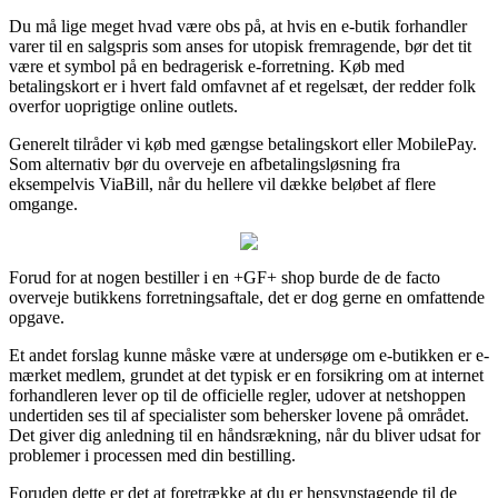
Du må lige meget hvad være obs på, at hvis en e-butik forhandler
varer til en salgspris som anses for utopisk fremragende, bør det tit
være et symbol på en bedragerisk e-forretning. Køb med
betalingskort er i hvert fald omfavnet af et regelsæt, der redder folk
overfor uoprigtige online outlets.
Generelt tilråder vi køb med gængse betalingskort eller MobilePay.
Som alternativ bør du overveje en afbetalingsløsning fra
eksempelvis ViaBill, når du hellere vil dække beløbet af flere
omgange.
Forud for at nogen bestiller i en +GF+ shop burde de de facto
overveje butikkens forretningsaftale, det er dog gerne en omfattende
opgave.
Et andet forslag kunne måske være at undersøge om e-butikken er e-
mærket medlem, grundet at det typisk er en forsikring om at internet
forhandleren lever op til de officielle regler, udover at netshoppen
undertiden ses til af specialister som behersker lovene på området.
Det giver dig anledning til en håndsrækning, når du bliver udsat for
problemer i processen med din bestilling.
Foruden dette er det at foretrække at du er hensynstagende til de