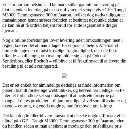
En stor portion netshops i Danmark stiller garanti om levering på
blot en enkelt hverdag på masser af varer, eksempelvis +GF+ Tangit
M3000 Tætningsmasse 300 ml/patron, hvilket dog nødvendiggør at
transaktionen gennemføres forinden et besluttet tidspunkt, sådan at
de kan nå at få ordren betjent forud for at de lageransatte drager
hjemad.
Nogle online forretninger lover levering uden omkostninger, men i
reglen kræver det at man aftager for et præcist beløb. Alternativt
burde du tage den mindst kostelige fragtmulighed, der i de fleste
tilfælde – uafhængig om man opholder sig tæt på Odense,
Sønderborg eller Ebeltoft – vil blive at få fragtfirmaet til at levere din
bestilling til et udleveringssted.
Det er ret enkelt for almindelige dødelige at finde information om
priser i blandt forskellige webbutikker, og herved har utallige +GF+
internet forhandlere set sig nødsaget til at nedsætte priserne på
mange af deres produkter – til juniorer, lige så vel som til kvinder og
mænd – enormt, og endda nogle gange frembyde gratis fragt.
Det kan dog imidlertid være lønsomt at checke nogle e-firmaer efter
tilbud på +GF+ Tangit M3000 Tætningsmasse 300 ml/patron inden
du handler, sådan at man er sikret at modtage den prisbilligste pris.