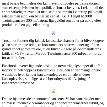
mest basale betingelser der kan have indflydelse på transaktionen,
som eksempelvis den byttepolitik e-firmaet benytter. I relation til det
er det virkelig relevant, at man stadig sikrer sin kvittering på e-mail,
således man altid kan bevise sit køb af +GF+ Tangit M3000
Tætningsmasse 300 ml/patron, ligegyldigt om du er på udkig efter
produkter til en pige eller dreng.
Trustpilot forærer dig faktisk fantastiske chancer for at blive klogere
på en stor gruppe tidligere konsumenters observationer og af den
grund er det at foretrække, at du bliver klogere på e-forhandlerens
kritik af +GF+ Tangit M3000 Tætningsmasse 300 ml/patron forud
for at du køber.
Facebook leverer lignende adskillige troværdige løsninger til at få
indtryk af netshoppens kundefokus. Desuden er der mange online
webshops hvor kunder kan tilkendegive en omtale af deres
købsoplevelse, som lige så vel bør udnyttes til afvejning af
kundernes tilfredshed.
Denne hjemmeside er annoncefinansieret. Vi har samarbejder med
en masse internet virksomheder og annoncerer firmaernes tilbud, og