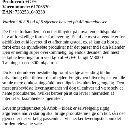
Producent:
+GF+
Varenummer:
61706530
EAN:
7332531049238
Vurderet til
3.8
ud af 5 stjerner baseret på
48
anmeldelser
De fleste forhandlere på nettet tilbyder på nuværende tidspunkt et
hav af forskellige former for levering. En af de mest anvendte er for
øjeblikket at få leveret til et afhentningssted, og så kan du blot gå
forbi efter de nyindkøbte produkter når det passer ind i din kalender.
Den er nemlig super overkommelig, og endda desuden den mest
letkøbte leveringsform ved køb af +GF+ Tangit M3000
Tætningsmasse 300 ml/patron.
Du kan derudover beslutte dig for at vælge afsending til din
privatbolig eller til hvor du arbejder. Fragttypen bliver typisk en lille
smule mere omkostningsfuld, men ligeledes ultra let gængelig. Den
mest prisbevidste leveringsmanér vil dog til enhver tid være selv at
hente produkterne, hvilket beroer på at du lever i nærheden af
internet virksomhedens hjemsted.
Leveringstidspunktet på Afløb – kloak er selvfølgelig rigtig
afgørende når vi står og skal bruge produkterne lige om lidt, så i det
øjemed er det virkelig passende at vi checker leveringstidspunktet
for den relevante vare.