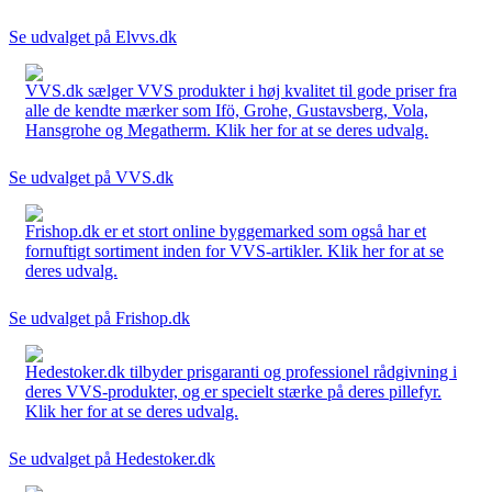
Se udvalget på Elvvs.dk
VVS.dk sælger VVS produkter i høj kvalitet til gode priser fra
alle de kendte mærker som Ifö, Grohe, Gustavsberg, Vola,
Hansgrohe og Megatherm. Klik her for at se deres udvalg.
Se udvalget på VVS.dk
Frishop.dk er et stort online byggemarked som også har et
fornuftigt sortiment inden for VVS-artikler. Klik her for at se
deres udvalg.
Se udvalget på Frishop.dk
Hedestoker.dk tilbyder prisgaranti og professionel rådgivning i
deres VVS-produkter, og er specielt stærke på deres pillefyr.
Klik her for at se deres udvalg.
Se udvalget på Hedestoker.dk