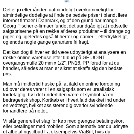
Det er jo efterhånden ualmindeligt overkommeligt for
almindelige dødelige at finde de bedste priser i blandt flere
internet firmaer i Danmark, og af den grund har mange
Georg Fischer e-firmaer fundet det uundgåeligt at nedsætte
salgspriserne på en række af deres produkter – til drenge og
piger, og ligeledes også til herrer og damer – eftertrykkeligt,
og endda nogle gange garantere fri fragt.
Det kan dog til hver en tid være udbytterigt at analysere en
række online varehuse efter tilbud på GF IJOINT
overgangsmuffe 20 mm x 1/2”. PN16. PP forud for at du
handler, således at man er sikret at skaffe sig den bedste
pris.
Man må imidlertid huske på, at ifald en online forretning
udlover deres varer til en salgspris som er urealistisk
fordelagtig, bør det undertiden være et symbol på en
bedragerisk shop. Kortkøb er i hvert fald dækket ind under
en vedtægt, hvilket assisterer dig overfor svindlende
forhandlere på nettet.
Vi slår generelt et slag for køb med gængse betalingskort
eller betalinger med mobilen. Som alternativ bør du udnytte
et afbetalingstilbud fra eksempelvis ViaBill, hvis du