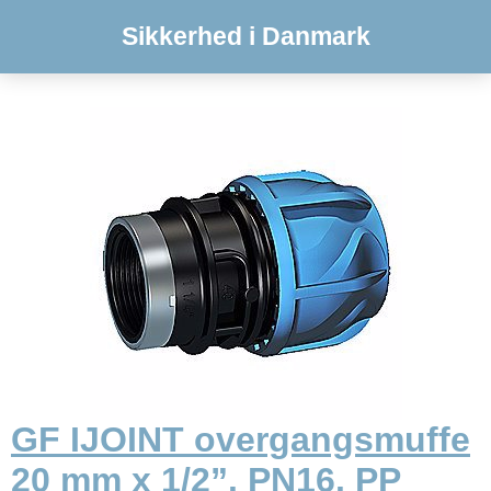
Sikkerhed i Danmark
GF IJOINT overgangsmuffe
20 mm x 1/2”. PN16. PP