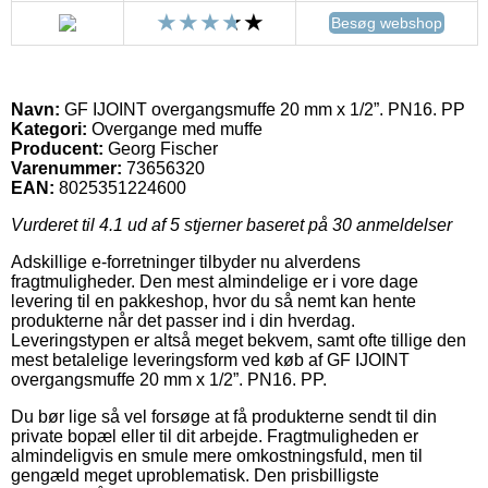
Besøg webshop
Navn:
GF IJOINT overgangsmuffe 20 mm x 1/2”. PN16. PP
Kategori:
Overgange med muffe
Producent:
Georg Fischer
Varenummer:
73656320
EAN:
8025351224600
Vurderet til
4.1
ud af 5 stjerner baseret på
30
anmeldelser
Adskillige e-forretninger tilbyder nu alverdens
fragtmuligheder. Den mest almindelige er i vore dage
levering til en pakkeshop, hvor du så nemt kan hente
produkterne når det passer ind i din hverdag.
Leveringstypen er altså meget bekvem, samt ofte tillige den
mest betalelige leveringsform ved køb af GF IJOINT
overgangsmuffe 20 mm x 1/2”. PN16. PP.
Du bør lige så vel forsøge at få produkterne sendt til din
private bopæl eller til dit arbejde. Fragtmuligheden er
almindeligvis en smule mere omkostningsfuld, men til
gengæld meget uproblematisk. Den prisbilligste