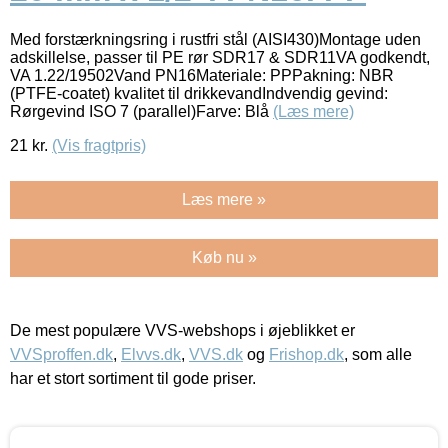
Med forstærkningsring i rustfri stål (AISI430)Montage uden
adskillelse, passer til PE rør SDR17 & SDR11VA godkendt,
VA 1.22/19502Vand PN16Materiale: PPPakning: NBR
(PTFE-coatet) kvalitet til drikkevandIndvendig gevind:
Rørgevind ISO 7 (parallel)Farve: Blå
(Læs mere)
21
kr.
(Vis fragtpris)
Læs mere »
Køb nu »
De mest populære VVS-webshops i øjeblikket er
VVSproffen.dk
,
Elvvs.dk
,
VVS.dk
og
Frishop.dk
, som alle
har et stort sortiment til gode priser.