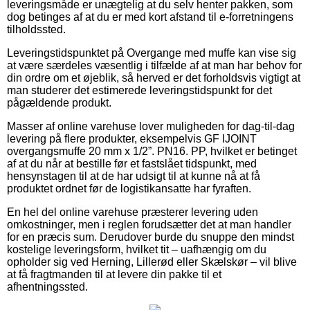
leveringsmåde er unægtelig at du selv henter pakken, som
dog betinges af at du er med kort afstand til e-forretningens
tilholdssted.
Leveringstidspunktet på Overgange med muffe kan vise sig
at være særdeles væsentlig i tilfælde af at man har behov for
din ordre om et øjeblik, så herved er det forholdsvis vigtigt at
man studerer det estimerede leveringstidspunkt for det
pågældende produkt.
Masser af online varehuse lover muligheden for dag-til-dag
levering på flere produkter, eksempelvis GF IJOINT
overgangsmuffe 20 mm x 1/2”. PN16. PP, hvilket er betinget
af at du når at bestille før et fastslået tidspunkt, med
hensynstagen til at de har udsigt til at kunne nå at få
produktet ordnet før de logistikansatte har fyraften.
En hel del online varehuse præsterer levering uden
omkostninger, men i reglen forudsætter det at man handler
for en præcis sum. Derudover burde du snuppe den mindst
kostelige leveringsform, hvilket tit – uafhængig om du
opholder sig ved Herning, Lillerød eller Skælskør – vil blive
at få fragtmanden til at levere din pakke til et
afhentningssted.