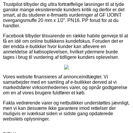
Trustpilot tilbyder dig ultra fortræffelige løsninger til at tyde
ganske mange eksisterende kunders kritik og derfor er det
smart, at du studerer e-firmaets vurderinger af GF IJOINT
overgangsmuffe 20 mm x 1/2”. PN16. PP forud for at du
handler.
Facebook tilbyder tilsvarende en række habile genveje til at
få en idé om online butikkens kundefokus. Foruden det er
der endda e-butikker hvor kunder kan aflevere en
anmeldelse af købsoplevelsen, hvilket ydermere burde
tages i brug til vurdering af tidligere kunders oplevelser.
Vores website finansieres af annonceindtægter. Vi
samarbejder med en samling af e-butikker derved at vi
markedsfører virksomhedernes varer, og opnår godtgørelse
om en af vores brugere fuldfører et køb.
Fakta vedrørende varer og netbutikker understøttes jævnligt,
men vi kan desværre ikke garantere imod rettelser der
muligvis er iværksat siden vi sidste gang opdaterede
websitets oplysninger.