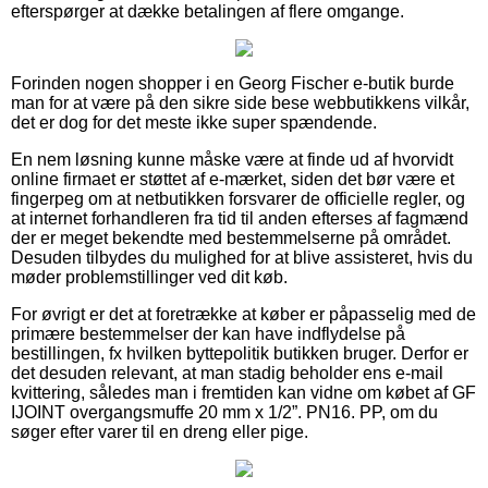
efterspørger at dække betalingen af flere omgange.
Forinden nogen shopper i en Georg Fischer e-butik burde
man for at være på den sikre side bese webbutikkens vilkår,
det er dog for det meste ikke super spændende.
En nem løsning kunne måske være at finde ud af hvorvidt
online firmaet er støttet af e-mærket, siden det bør være et
fingerpeg om at netbutikken forsvarer de officielle regler, og
at internet forhandleren fra tid til anden efterses af fagmænd
der er meget bekendte med bestemmelserne på området.
Desuden tilbydes du mulighed for at blive assisteret, hvis du
møder problemstillinger ved dit køb.
For øvrigt er det at foretrække at køber er påpasselig med de
primære bestemmelser der kan have indflydelse på
bestillingen, fx hvilken byttepolitik butikken bruger. Derfor er
det desuden relevant, at man stadig beholder ens e-mail
kvittering, således man i fremtiden kan vidne om købet af GF
IJOINT overgangsmuffe 20 mm x 1/2”. PN16. PP, om du
søger efter varer til en dreng eller pige.