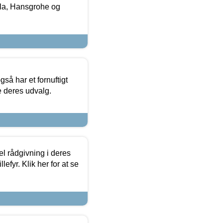
la, Hansgrohe og
så har et fornuftigt
se deres udvalg.
el rådgivning i deres
efyr. Klik her for at se