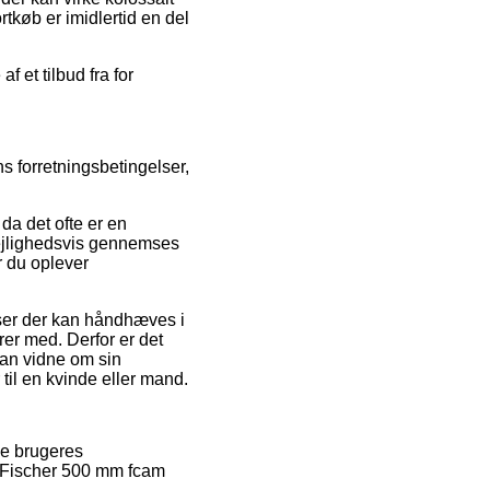
tkøb er imidlertid en del
f et tilbud fra for
s forretningsbetingelser,
da det ofte er en
 lejlighedsvis gennemses
år du oplever
ser der kan håndhæves i
er med. Derfor er det
kan vidne om sin
il en kvinde eller mand.
de brugeres
af Fischer 500 mm fcam