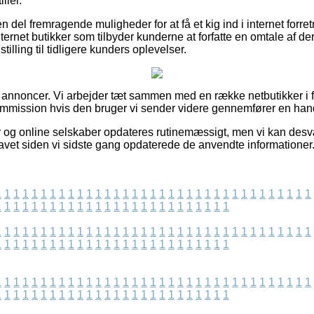
ller.
 del fremragende muligheder for at få et kig ind i internet forr
nternet butikker som tilbyder kunderne at forfatte en omtale af 
stilling til tidligere kunders oplevelser.
f annoncer. Vi arbejder tæt sammen med en række netbutikker i fo
ommission hvis den bruger vi sender videre gennemfører en han
 og online selskaber opdateres rutinemæssigt, men vi kan desv
 lavet siden vi sidste gang opdaterede de anvendte informationer
1
1
1
1
1
1
1
1
1
1
1
1
1
1
1
1
1
1
1
1
1
1
1
1
1
1
1
1
1
1
1
1
1
1
1
1
1
1
1
1
1
1
1
1
1
1
1
1
1
1
1
1
1
1
1
1
1
1
1
1
1
1
1
1
1
1
1
1
1
1
1
1
1
1
1
1
1
1
1
1
1
1
1
1
1
1
1
1
1
1
1
1
1
1
1
1
1
1
1
1
1
1
1
1
1
1
1
1
1
1
1
1
1
1
1
1
1
1
1
1
1
1
1
1
1
1
1
1
1
1
1
1
1
1
1
1
1
1
1
1
1
1
1
1
1
1
1
1
1
1
1
1
1
1
1
1
1
1
1
1
1
1
1
1
1
1
1
1
1
1
1
1
1
1
1
1
1
1
1
1
1
1
1