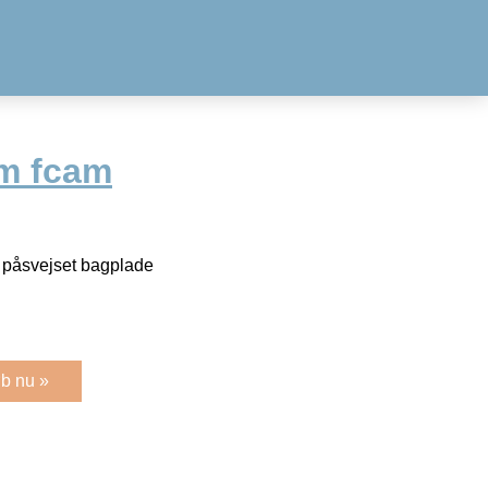
m fcam
d påsvejset bagplade
b nu »