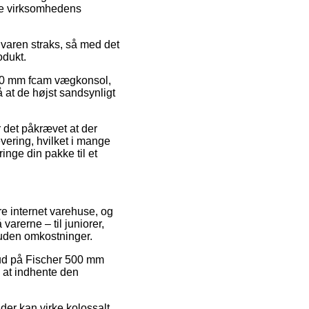
ine virksomhedens
 varen straks, så med det
odukt.
500 mm fcam vægkonsol,
å at de højst sandsynligt
r det påkrævet at der
vering, hvilket i mange
ringe din pakke til et
re internet varehuse, og
varerne – til juniorer,
 uden omkostninger.
ilbud på Fischer 500 mm
 at indhente den
der kan virke kolossalt