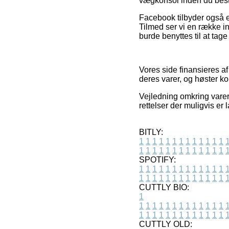
vægkonsol inden du besti
Facebook tilbyder også en
Tilmed ser vi en række i
burde benyttes til at tage 
Vores side finansieres a
deres varer, og høster k
Vejledning omkring varer
rettelser der muligvis er
BITLY:
1
1
1
1
1
1
1
1
1
1
1
1
1
1
1
1
1
1
1
1
1
1
1
1
1
1
SPOTIFY:
1
1
1
1
1
1
1
1
1
1
1
1
1
1
1
1
1
1
1
1
1
1
1
1
1
1
CUTTLY BIO:
1
1
1
1
1
1
1
1
1
1
1
1
1
1
1
1
1
1
1
1
1
1
1
1
1
1
1
CUTTLY OLD: