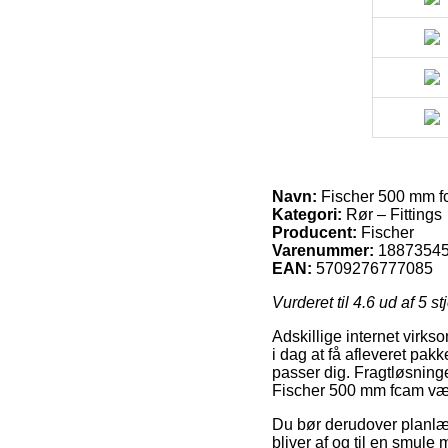
Navn:
Fischer 500 mm 
Kategori:
Rør – Fittings
Producent:
Fischer
Varenummer:
1887354
EAN:
5709276777085
Vurderet til
4.6
ud af 5 st
Adskillige internet virks
i dag at få afleveret pa
passer dig. Fragtløsning
Fischer 500 mm fcam væ
Du bør derudover planlægg
bliver af og til en smul