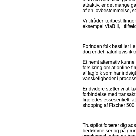
attraktiv, er det mange 
af en lovbestemmelse, som
Vi tilråder kortbestilling
eksempel ViaBill, i tilfæl
Forinden folk bestiller i
dog er det naturligvis ik
Et nemt alternativ kunne 
forsikring om at online f
af fagfolk som har indsigt
vanskeligheder i process
Endvidere støtter vi at
forbindelse med transakt
ligeledes essesentielt, a
shopping af Fischer 500 
Trustpilot forærer dig a
bedømmelser og på grund a