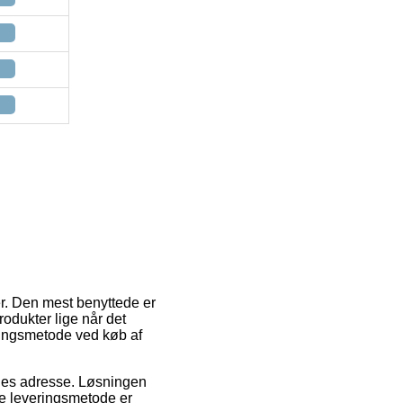
er. Den mest benyttede er
odukter lige når det
ringsmetode ved køb af
ejdes adresse. Løsningen
te leveringsmetode er