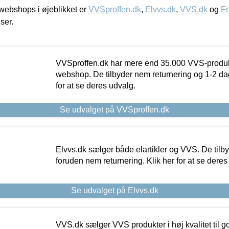
ebshops i øjeblikket er
VVSproffen.dk
,
Elvvs.dk
,
VVS.dk
og
Fr
iser.
VVSproffen.dk har mere end 35.000 VVS-produk
webshop. De tilbyder nem returnering og 1-2 dag
for at se deres udvalg.
Se udvalget på VVSproffen.dk
Elvvs.dk sælger både elartikler og VVS. De tilb
foruden nem returnering. Klik her for at se deres
Se udvalget på Elvvs.dk
VVS.dk sælger VVS produkter i høj kvalitet til go