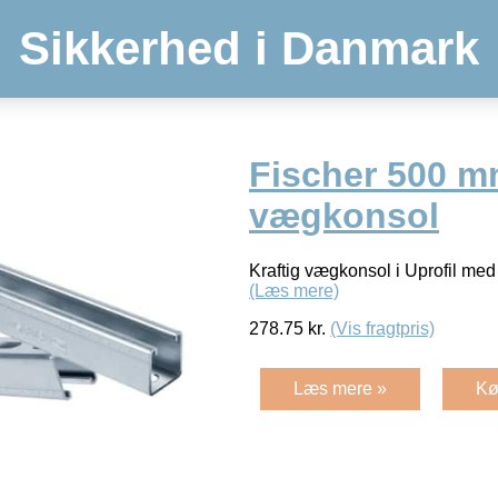
Sikkerhed i Danmark
Fischer 500 m
vægkonsol
Kraftig vægkonsol i Uprofil me
(Læs mere)
278.75
kr.
(Vis fragtpris)
Læs mere »
Kø