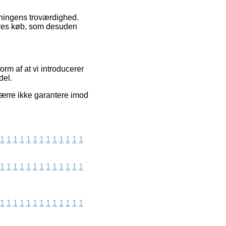
etningens troværdighed.
deres køb, som desuden
rm af at vi introducerer
del.
ærre ikke garantere imod
.
1
1
1
1
1
1
1
1
1
1
1
1
1
1
1
1
1
1
1
1
1
1
1
1
1
1
1
1
1
1
1
1
1
1
1
1
1
1
1