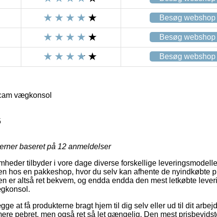
Besøg webshop
Besøg webshop
Besøg webshop
fcam vægkonsol
5
jerner baseret på
12
anmeldelser
omheder tilbyder i vore dage diverse forskellige leveringsmodell
kken hos en pakkeshop, hvor du selv kan afhente de nyindkøbte pr
en er altså ret bekvem, og endda endda den mest letkøbte leve
gkonsol.
e at få produkterne bragt hjem til dig selv eller ud til dit arb
e mere pebret, men også ret så let gængelig. Den mest prisbevids