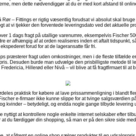
rerne, men dette nødvendiggør at du er med kort afstand til onl
ør – Fittings er rigtig væsentlig forudsat vi absolut skal bruge
ogt at vi tjekker den forventede leveringsdato ved det aktuelle pr
lover 1 dags fragt på utallige varenumre, eksempelvis Fischer 
 er afhængig af at orden realiseres inden et aftalt tidspunkt, s
ekspederet forud for at de lageransatte får fri.
s præsterer fragt uden omkostninger, men i de fleste tilfælde e
pris. Desuden burde man udvælge den prisbilligste metode til le
edericia, Hillerød eller Nivå – vil blive at få fragtfirmaet til at b
deles praktisk for købere at lave prissammenligning i blandt fle
e Fischer e-firmaer ikke kunne slippe for at tvinge salgsværdien på 
 og kvinder – betydeligt, og endda nogle gange tilbyde levering
ve nyttigt at kontrollere nogle enkelte internet selskaber efter t
 at du færdiggør din shopping, så man er på den sikre side med
 at såfremt en online shop sælger produkter til en udsalgspris 