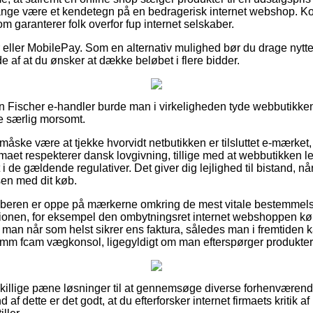
gange være et kendetegn på en bedragerisk internet webshop. Kor
 garanterer folk overfor fup internet selskaber.
er eller MobilePay. Som en alternativ mulighed bør du drage nytte a
de af at du ønsker at dække beløbet i flere bidder.
 en Fischer e-handler burde man i virkeligheden tyde webbutikken
ke særlig morsomt.
måske være at tjekke hvorvidt netbutikken er tilsluttet e-mærket, 
irmaet respekterer dansk lovgivning, tillige med at webbutikken
 i de gældende regulativer. Det giver dig lejlighed til bistand, n
en med dit køb.
 køberen er oppe på mærkerne omkring de mest vitale bestemmel
ionen, for eksempel den ombytningsret internet webshoppen kør
t man når som helst sikrer ens faktura, således man i fremtiden 
mm fcam vægkonsol, ligegyldigt om man efterspørger produkter t
dskillige pæne løsninger til at gennemsøge diverse forhenværen
f dette er det godt, at du efterforsker internet firmaets kritik 