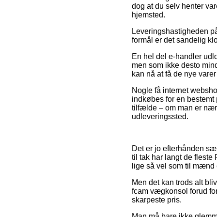
dog at du selv henter va
hjemsted.
Leveringshastigheden på R
formål er det sandelig kl
En hel del e-handler ud
men som ikke desto mindre
kan nå at få de nye varer 
Nogle få internet webshop
indkøbes for en bestemt 
tilfælde – om man er nær Fr
udleveringssted.
Det er jo efterhånden sær
til tak har langt de flest
lige så vel som til mænd
Men det kan trods alt bli
fcam vægkonsol forud for
skarpeste pris.
Man må bare ikke glemme,