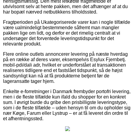
hensigtsmæssig. Den mest letkøbte fragtmetode er
utvivlsomt selv at hente pakken, men det afhænger af at du
har bopæl nærved netbutikkens tilholdssted.
Fragtperioden på Ukategoriserede varer kan i nogle tilfælde
være ualmindeligt bestemmende såfremt man mangler
pakken lige om lidt, og derfor er det rimelig centralt at vi
undersøger det forventede leveringstidspunkt for det
relevante produkt.
Flere online outlets annoncerer levering på næste hverdag
på en række af deres varer, eksempelvis Esylux Fjernbetj.
mobil-pdi/dali adr, hvilket er underforstået at transaktionen
realiseres tidligere end et fastslået tidspunkt, så de højst
sandsynligt kan nå at få produkterne betjent før de
lageransatte tager hjem.
Enkelte e-forretninger i Danmark frembyder portofri levering,
men i de fleste tilfælde kun ifald du shopper for en konkret
sum. I øvrigt burde du gribe den prisbilligste leveringstype,
som i de fleste tilfælde – uden hensyn til om du opholder sig
nær Køge, Farum eller Lystrup – er at få leveret din ordre til
et afhentningssted.