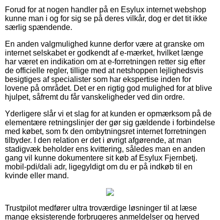
Forud for at nogen handler på en Esylux internet webshop
kunne man i og for sig se på deres vilkår, dog er det tit ikke
særlig spændende.
En anden valgmulighed kunne derfor være at granske om
internet selskabet er godkendt af e-mærket, hvilket længe
har været en indikation om at e-forretningen retter sig efter
de officielle regler, tillige med at netshoppen lejlighedsvis
besigtiges af specialister som har ekspertise inden for
lovene på området. Det er en rigtig god mulighed for at blive
hjulpet, såfremt du får vanskeligheder ved din ordre.
Yderligere slår vi et slag for at kunden er opmærksom på de
elementære retningslinjer der gør sig gældende i forbindelse
med købet, som fx den ombytningsret internet forretningen
tilbyder. I den relation er det i øvrigt afgørende, at man
stadigvæk beholder ens kvittering, således man en anden
gang vil kunne dokumentere sit køb af Esylux Fjernbetj.
mobil-pdi/dali adr, ligegyldigt om du er på indkøb til en
kvinde eller mand.
Trustpilot medfører ultra troværdige løsninger til at læse
mange eksisterende forbrugeres anmeldelser og herved