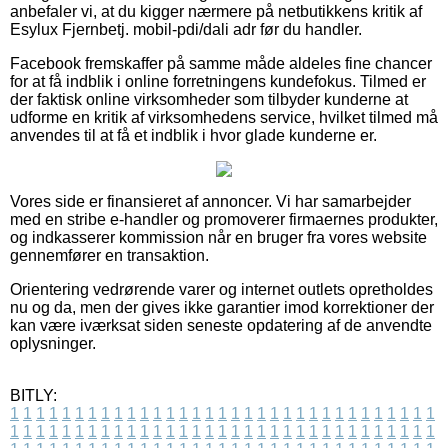
anbefaler vi, at du kigger nærmere på netbutikkens kritik af
Esylux Fjernbetj. mobil-pdi/dali adr før du handler.
Facebook fremskaffer på samme måde aldeles fine chancer
for at få indblik i online forretningens kundefokus. Tilmed er
der faktisk online virksomheder som tilbyder kunderne at
udforme en kritik af virksomhedens service, hvilket tilmed må
anvendes til at få et indblik i hvor glade kunderne er.
Vores side er finansieret af annoncer. Vi har samarbejder
med en stribe e-handler og promoverer firmaernes produkter,
og indkasserer kommission når en bruger fra vores website
gennemfører en transaktion.
Orientering vedrørende varer og internet outlets opretholdes
nu og da, men der gives ikke garantier imod korrektioner der
kan være iværksat siden seneste opdatering af de anvendte
oplysninger.
BITLY:
1
1
1
1
1
1
1
1
1
1
1
1
1
1
1
1
1
1
1
1
1
1
1
1
1
1
1
1
1
1
1
1
1
1
1
1
1
1
1
1
1
1
1
1
1
1
1
1
1
1
1
1
1
1
1
1
1
1
1
1
1
1
1
1
1
1