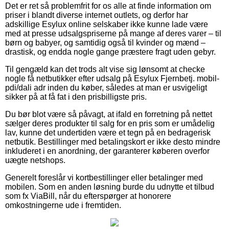
Det er ret så problemfrit for os alle at finde information om
priser i blandt diverse internet outlets, og derfor har
adskillige Esylux online selskaber ikke kunne lade være
med at presse udsalgspriserne på mange af deres varer – til
børn og babyer, og samtidig også til kvinder og mænd –
drastisk, og endda nogle gange præstere fragt uden gebyr.
Til gengæld kan det trods alt vise sig lønsomt at checke
nogle få netbutikker efter udsalg på Esylux Fjernbetj. mobil-
pdi/dali adr inden du køber, således at man er usvigeligt
sikker på at få fat i den prisbilligste pris.
Du bør blot være så påvagt, at ifald en forretning på nettet
sælger deres produkter til salg for en pris som er umådelig
lav, kunne det undertiden være et tegn på en bedragerisk
netbutik. Bestillinger med betalingskort er ikke desto mindre
inkluderet i en anordning, der garanterer køberen overfor
uægte netshops.
Generelt foreslår vi kortbestillinger eller betalinger med
mobilen. Som en anden løsning burde du udnytte et tilbud
som fx ViaBill, når du efterspørger at honorere
omkostningerne ude i fremtiden.