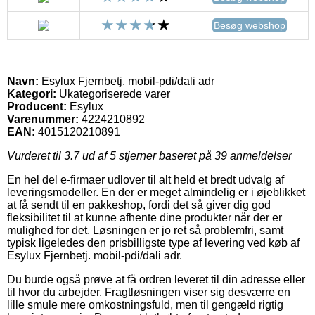
Besøg webshop
Navn:
Esylux Fjernbetj. mobil-pdi/dali adr
Kategori:
Ukategoriserede varer
Producent:
Esylux
Varenummer:
4224210892
EAN:
4015120210891
Vurderet til
3.7
ud af 5 stjerner baseret på
39
anmeldelser
En hel del e-firmaer udlover til alt held et bredt udvalg af
leveringsmodeller. En der er meget almindelig er i øjeblikket
at få sendt til en pakkeshop, fordi det så giver dig god
fleksibilitet til at kunne afhente dine produkter når der er
mulighed for det. Løsningen er jo ret så problemfri, samt
typisk ligeledes den prisbilligste type af levering ved køb af
Esylux Fjernbetj. mobil-pdi/dali adr.
Du burde også prøve at få ordren leveret til din adresse eller
til hvor du arbejder. Fragtløsningen viser sig desværre en
lille smule mere omkostningsfuld, men til gengæld rigtig