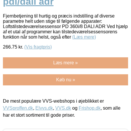
pdi/dali adr
Fjernbetjening til hurtig og præcis indstilling af diverse
parametre helt uden stige til følgende apparater:
Loftstilstedeværelsessensor PD 360i/8 DALI ADR Ved hjælp
af et utal af programmer kan tilstedeværelsessensorens
funktion når som helst, også efter
(Læs mere)
266.75
kr.
(Vis fragtpris)
Læs mere »
Køb nu »
De mest populære VVS-webshops i øjeblikket er
VVSproffen.dk
,
Elvvs.dk
,
VVS.dk
og
Frishop.dk
, som alle
har et stort sortiment til gode priser.