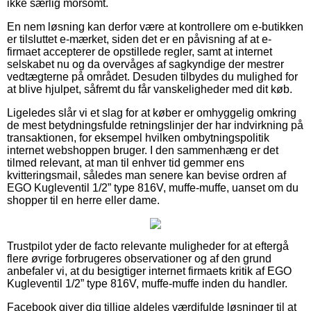
ikke særlig morsomt.
En nem løsning kan derfor være at kontrollere om e-butikken
er tilsluttet e-mærket, siden det er en påvisning af at e-
firmaet accepterer de opstillede regler, samt at internet
selskabet nu og da overvåges af sagkyndige der mestrer
vedtægterne på området. Desuden tilbydes du mulighed for
at blive hjulpet, såfremt du får vanskeligheder med dit køb.
Ligeledes slår vi et slag for at køber er omhyggelig omkring
de mest betydningsfulde retningslinjer der har indvirkning på
transaktionen, for eksempel hvilken ombytningspolitik
internet webshoppen bruger. I den sammenhæng er det
tilmed relevant, at man til enhver tid gemmer ens
kvitteringsmail, således man senere kan bevise ordren af
EGO Kugleventil 1/2” type 816V, muffe-muffe, uanset om du
shopper til en herre eller dame.
Trustpilot yder de facto relevante muligheder for at eftergå
flere øvrige forbrugeres observationer og af den grund
anbefaler vi, at du besigtiger internet firmaets kritik af EGO
Kugleventil 1/2” type 816V, muffe-muffe inden du handler.
Facebook giver dig tillige aldeles værdifulde løsninger til at