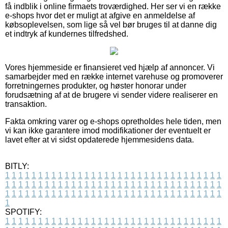
få indblik i online firmaets troværdighed. Her ser vi en række
e-shops hvor det er muligt at afgive en anmeldelse af
købsoplevelsen, som lige så vel bør bruges til at danne dig
et indtryk af kundernes tilfredshed.
Vores hjemmeside er finansieret ved hjælp af annoncer. Vi
samarbejder med en række internet varehuse og promoverer
forretningernes produkter, og høster honorar under
forudsætning af at de brugere vi sender videre realiserer en
transaktion.
Fakta omkring varer og e-shops opretholdes hele tiden, men
vi kan ikke garantere imod modifikationer der eventuelt er
lavet efter at vi sidst opdaterede hjemmesidens data.
BITLY:
1
1
1
1
1
1
1
1
1
1
1
1
1
1
1
1
1
1
1
1
1
1
1
1
1
1
1
1
1
1
1
1
1
1
1
1
1
1
1
1
1
1
1
1
1
1
1
1
1
1
1
1
1
1
1
1
1
1
1
1
1
1
1
1
1
1
1
1
1
1
1
1
1
1
1
1
1
1
1
1
1
1
1
1
1
1
1
1
1
1
1
1
1
1
1
1
1
1
1
1
SPOTIFY:
1
1
1
1
1
1
1
1
1
1
1
1
1
1
1
1
1
1
1
1
1
1
1
1
1
1
1
1
1
1
1
1
1