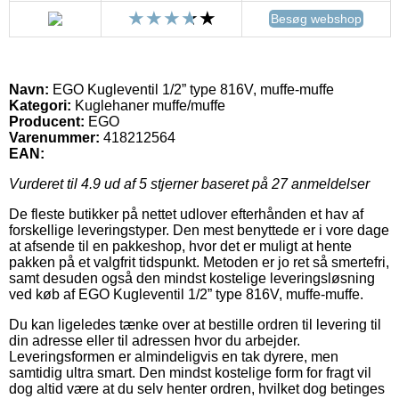
Besøg webshop
Navn:
EGO Kugleventil 1/2” type 816V, muffe-muffe
Kategori:
Kuglehaner muffe/muffe
Producent:
EGO
Varenummer:
418212564
EAN:
Vurderet til
4.9
ud af 5 stjerner baseret på
27
anmeldelser
De fleste butikker på nettet udlover efterhånden et hav af
forskellige leveringstyper. Den mest benyttede er i vore dage
at afsende til en pakkeshop, hvor det er muligt at hente
pakken på et valgfrit tidspunkt. Metoden er jo ret så smertefri,
samt desuden også den mindst kostelige leveringsløsning
ved køb af EGO Kugleventil 1/2” type 816V, muffe-muffe.
Du kan ligeledes tænke over at bestille ordren til levering til
din adresse eller til adressen hvor du arbejder.
Leveringsformen er almindeligvis en tak dyrere, men
samtidig ultra smart. Den mindst kostelige form for fragt vil
dog altid være at du selv henter ordren, hvilket dog betinges