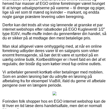
herved har masser af EGO online forretninger været tvunget
til at tvinge udsalgspriserne på varerne – til drenge og piger,
lige så vel som til mænd og kvinder – markant, og endda
nogle gange præstere levering uden beregning.
Derfor kan det trods alt vise sig lønnende at granske et par
internet webshops efter rabatkoder på EGO Kugleventil 1/2”
type 816V, muffe-muffe inden du gennemfører din handel, så
du er sikker på at modtage den mest betalelige pris.
Man skal alligevel være omhyggelig med, at når en online
forretning udbyder deres varer til en salgspris som virker
enormt fremragende, så bør det tit være et symbol på en
uærlig online butik. Kortbestillinger er i hvert fald en del af et
regulativ, der bistår dig som køber imod fup online outlets.
Vi anbefaler generelt kortkøb eller betalinger med mobilen.
Som en anden løsning bør du udnytte en løsning på
afbetaling fra for eksempel ViaBill, ifald du gerne vil afbetale
pengene over en længere periode.
Forinden folk shopper hos en EGO internet webshop kan de
til hver en tid læse dens handelsaftale, men det er normalt