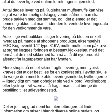
af at du lever lige ved online forretningens hjemsted.
Antal dages levering på Kuglehaner muffe/muffe kan vise
sig at være temmelig udslagsgivende såfremt man skal
bruge pakken med det samme, og i det øjemed er det
temmelig aktuelt at man finder den forventede leveringsdato
for den vedkommende vare.
Adskillige webbutikker tilsiger levering på blot en enkelt
hverdag på mange af shoppens produkter, eksempelvis
EGO Kugleventil 1/2” type 816V, muffe-muffe, som påkræver
at ordren lægges forinden et bestemt klokkeslæt, med det
formål at de med sikkerhed kan nå at få dit nye produkt
afsendt før lagerpersonalet har fyraften.
Flere shops på nettet sikrer fragtfri levering, men typisk
kræves det at der bestilles for en konkret pris. I øvrigt skulle
du vælge den mest letkøbte leveringsmetode, hvilket gerne
– ligegyldigt om man opholder sig ved Viborg, Vordingborg
eller Lystrup – vil være at få fragtfirmaet til at bringe din
bestilling til et udleveringssted.
Det er jo i høj grad nemt for internetbrugere at finde
information om priser i blandt diverse online outlets, og