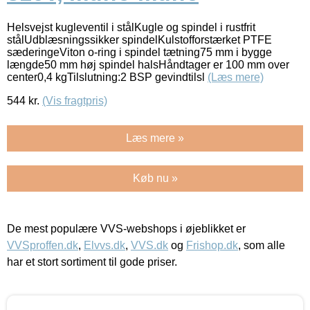
Helsvejst kugleventil i stålKugle og spindel i rustfrit
stålUdblæsningssikker spindelKulstofforstærket PTFE
sæderingeViton o-ring i spindel tætning75 mm i bygge
længde50 mm høj spindel halsHåndtager er 100 mm over
center0,4 kgTilslutning:2 BSP gevindtilsl
(Læs mere)
544
kr.
(Vis fragtpris)
Læs mere »
Køb nu »
De mest populære VVS-webshops i øjeblikket er
VVSproffen.dk
,
Elvvs.dk
,
VVS.dk
og
Frishop.dk
, som alle
har et stort sortiment til gode priser.