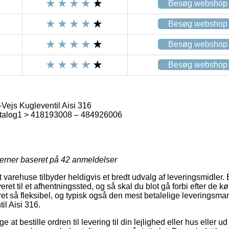
Besøg webshop
Besøg webshop
Besøg webshop
Besøg webshop
ejs Kugleventil Aisi 316
talog1 > 418193008 – 484926006
jerner baseret på
42
anmeldelser
varehuse tilbyder heldigvis et bredt udvalg af leveringsmidler.
eret til et afhentningssted, og så skal du blot gå forbi efter de kø
et så fleksibel, og typisk også den mest betalelige leveringsm
l Aisi 316.
 at bestille ordren til levering til din lejlighed eller hus eller ud