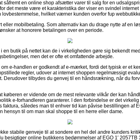
t såfremt en online shop afsætter varer til salg for en udsalgsp
 for det meste være et karakteristika der viser en svindel internet
 en lovbestemmelse, hvilket værner kunden overfor fup webbutikke
t eller mobilbetaling. Som alternativ kan du drage nytte af en 
du ønsker at honorere betalingen over en periode.
 en butik på nettet kan de i virkeligheden gøre sig bekendt med
sbetingelser, men det er ofte et omfattende arbejde.
e om e-handlen er godkendt af e-mærket, fordi det typisk er et ke
opstillede regler, udover at internet shoppen regelmæssigt evalu
t. Derudover tilbydes du genvej til en håndsrækning, når du for
or at køberen er vidende om de mest relevante vilkår der kan hå
politik e-forhandleren garanterer. I den forbindelse er det virkel
faktura, således man til enhver tid kan påvise bestillingen af
n hensyn til om man skal shoppe til en herre eller dame.
kke stabile genveje til at sondere en hel del andre kunders kritik
du besigtiger online butikkens bedømmelser af EGO 1′ 2057TB 3