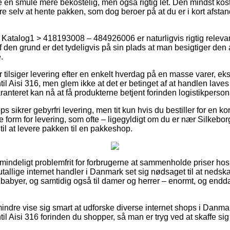
 en smule mere bekostelig, men også rigtig let. Den mindst kos
e selv at hente pakken, som dog beroer på at du er i kort afstan
Katalog1 > 418193008 – 484926006 er naturligvis rigtig releva
f den grund er det tydeligvis på sin plads at man besigtiger de
.
er tilsiger levering efter en enkelt hverdag på en masse varer, 
 Aisi 316, men glem ikke at det er betinget af at handlen laves f
anteret kan nå at få produkterne betjent forinden logistikpersonal
s sikrer gebyrfri levering, men tit kun hvis du bestiller for en ko
 form for levering, som ofte – ligegyldigt om du er nær Silkebor
t til at levere pakken til en pakkeshop.
mindeligt problemfrit for forbrugerne at sammenholde priser hos 
utallige internet handler i Danmark set sig nødsaget til at ned
g babyer, og samtidig også til damer og herrer – enormt, og end
indre vise sig smart at udforske diverse internet shops i Danma
 Aisi 316 forinden du shopper, så man er tryg ved at skaffe sig 