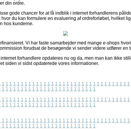
er din ordre.
sse gode chancer for at få indblik i internet forhandlerens pål
t hvor du kan formulere en evaluering af ordreforløbet, hvilket l
n hos kunderne.
finansieret. Vi har faste samarbejder med mange e-shops hvori
ommission forudsat de besøgende vi sender videre udfører en t
internet forhandlere opdateres nu og da, men man kan ikke stille
ret siden vi sidst opdaterede vores informationer.
1
1
1
1
1
1
1
1
1
1
1
1
1
1
1
1
1
1
1
1
1
1
1
1
1
1
1
1
1
1
1
1
1
1
1
1
1
1
1
1
1
1
1
1
1
1
1
1
1
1
1
1
1
1
1
1
1
1
1
1
1
1
1
1
1
1
1
1
1
1
1
1
1
1
1
1
1
1
1
1
1
1
1
1
1
1
1
1
1
1
1
1
1
1
1
1
1
1
1
1
1
1
1
1
1
1
1
1
1
1
1
1
1
1
1
1
1
1
1
1
1
1
1
1
1
1
1
1
1
1
1
1
1
1
1
1
1
1
1
1
1
1
1
1
1
1
1
1
1
1
1
1
1
1
1
1
1
1
1
1
1
1
1
1
1
1
1
1
1
1
1
1
1
1
1
1
1
1
1
1
1
1
1