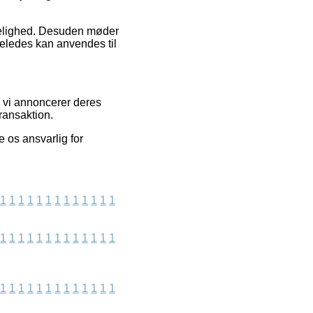
idelighed. Desuden møder
igeledes kan anvendes til
 vi annoncerer deres
ransaktion.
 os ansvarlig for
1
1
1
1
1
1
1
1
1
1
1
1
1
1
1
1
1
1
1
1
1
1
1
1
1
1
1
1
1
1
1
1
1
1
1
1
1
1
1