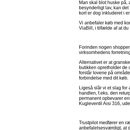
Man skal blot huske på, a
besynderligt lav, kan det
kort er dog inkluderet i
Vi anbefaler køb med kor
ViaBill, i tilfælde af at 
Forinden nogen shopper i
virksomhedens forretning
Alternativet er at gransk
butikken opretholder de 
forstår lovene på område
forbindelse med dit køb.
Ligeså slår vi et slag f
handlen, f.eks. den retur
permanent opbevarer ens 
Kugleventil Aisi 316, ude
Trustpilot medfører en ræ
anbefalelsesværdigt, at 