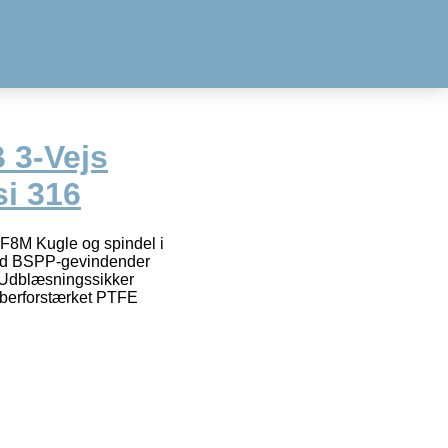
 3-Vejs
si 316
l CF8M Kugle og spindel i
 med BSPP-gevindender
 Udblæsningssikker
fiberforstærket PTFE