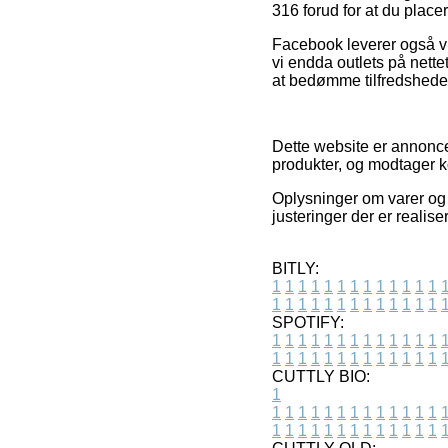
316 forud for at du placer
Facebook leverer også vi
vi endda outlets på nette
at bedømme tilfredshede
Dette website er annonce
produkter, og modtager k
Oplysninger om varer og 
justeringer der er realise
BITLY:
1
1
1
1
1
1
1
1
1
1
1
1
1
1
1
1
1
1
1
1
1
1
1
1
1
1
SPOTIFY:
1
1
1
1
1
1
1
1
1
1
1
1
1
1
1
1
1
1
1
1
1
1
1
1
1
1
CUTTLY BIO:
1
1
1
1
1
1
1
1
1
1
1
1
1
1
1
1
1
1
1
1
1
1
1
1
1
1
1