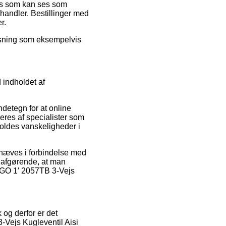
ris som kan ses som
 handler. Bestillinger med
r.
løsning som eksempelvis
 indholdet af
ndetegn for at online
eres af specialister som
voldes vanskeligheder i
ndhæves i forbindelse med
ig afgørende, at man
 EGO 1′ 2057TB 3-Vejs
 og derfor er det
-Vejs Kugleventil Aisi