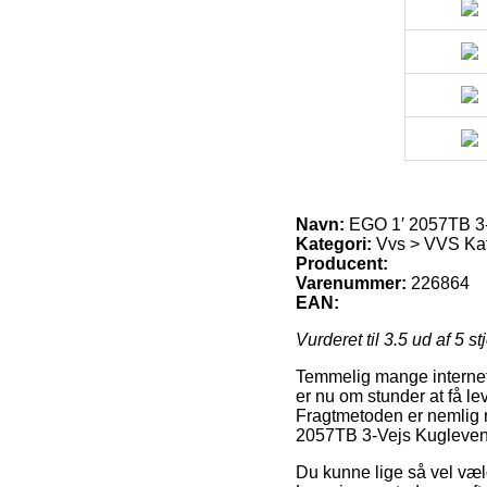
Navn:
EGO 1′ 2057TB 3-V
Kategori:
Vvs > VVS Ka
Producent:
Varenummer:
226864
EAN:
Vurderet til
3.5
ud af 5 st
Temmelig mange internet 
er nu om stunder at få lev
Fragtmetoden er nemlig r
2057TB 3-Vejs Kugleventi
Du kunne lige så vel vælge