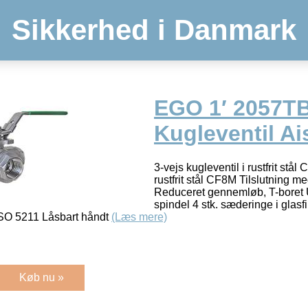
Sikkerhed i Danmark
EGO 1′ 2057TB
Kugleventil Ai
3-vejs kugleventil i rustfrit stå
rustfrit stål CF8M Tilslutning
Reduceret gennemløb, T-boret
spindel 4 stk. sæderinge i glas
ISO 5211 Låsbart håndt
(Læs mere)
Køb nu »