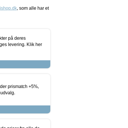
ishop.dk
, som alle har et
ter på deres
es levering. Klik her
yder prismatch +5%,
 udvalg.