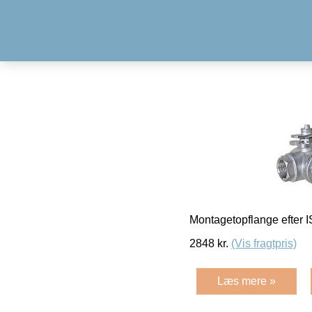
Montagetopflange efter 
2848
kr.
(Vis fragtpris)
Læs mere »