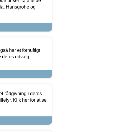
de priser fra alle de
la, Hansgrohe og
så har et fornuftigt
se deres udvalg.
el rådgivning i deres
efyr. Klik her for at se