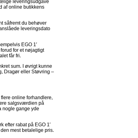
telige leveringsudgave
d af online butikkens
nt såfremt du behøver
n anslåede leveringsdato
eksempelvis EGO 1′
orud for et nøjagtigt
et får fri.
nkret sum. I øvrigt kunne
g, Dragør eller Støvring –
flere online forhandlere,
skære salgsværdien på
da nogle gange yde
rk efter rabat på EGO 1′
den mest betalelige pris.