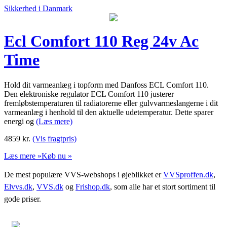
Sikkerhed i Danmark
Ecl Comfort 110 Reg 24v Ac
Time
Hold dit varmeanlæg i topform med Danfoss ECL Comfort 110.
Den elektroniske regulator ECL Comfort 110 justerer
fremløbstemperaturen til radiatorerne eller gulvvarmeslangerne i dit
varmeanlæg i henhold til den aktuelle udetemperatur. Dette sparer
energi og
(Læs mere)
4859
kr.
(Vis fragtpris)
Læs mere »
Køb nu »
De mest populære VVS-webshops i øjeblikket er
VVSproffen.dk
,
Elvvs.dk
,
VVS.dk
og
Frishop.dk
, som alle har et stort sortiment til
gode priser.