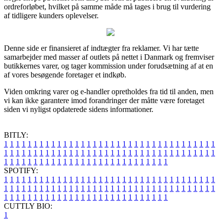
ordreforløbet, hvilket på samme måde må tages i brug til vurdering
af tidligere kunders oplevelser.
Denne side er finansieret af indtægter fra reklamer. Vi har tætte
samarbejder med masser af outlets på nettet i Danmark og fremviser
butikkernes varer, og tager kommission under forudsætning af at en
af vores besøgende foretager et indkøb.
Viden omkring varer og e-handler opretholdes fra tid til anden, men
vi kan ikke garantere imod forandringer der måtte være foretaget
siden vi nyligst opdaterede sidens informationer.
BITLY:
1
1
1
1
1
1
1
1
1
1
1
1
1
1
1
1
1
1
1
1
1
1
1
1
1
1
1
1
1
1
1
1
1
1
1
1
1
1
1
1
1
1
1
1
1
1
1
1
1
1
1
1
1
1
1
1
1
1
1
1
1
1
1
1
1
1
1
1
1
1
1
1
1
1
1
1
1
1
1
1
1
1
1
1
1
1
1
1
1
1
1
1
1
1
1
1
1
1
1
1
SPOTIFY:
1
1
1
1
1
1
1
1
1
1
1
1
1
1
1
1
1
1
1
1
1
1
1
1
1
1
1
1
1
1
1
1
1
1
1
1
1
1
1
1
1
1
1
1
1
1
1
1
1
1
1
1
1
1
1
1
1
1
1
1
1
1
1
1
1
1
1
1
1
1
1
1
1
1
1
1
1
1
1
1
1
1
1
1
1
1
1
1
1
1
1
1
1
1
1
1
1
1
1
1
CUTTLY BIO:
1