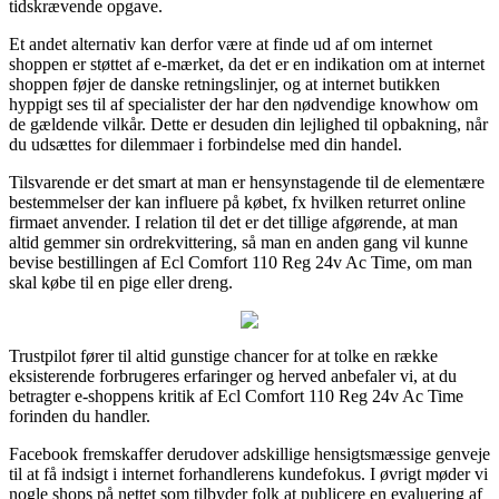
tidskrævende opgave.
Et andet alternativ kan derfor være at finde ud af om internet
shoppen er støttet af e-mærket, da det er en indikation om at internet
shoppen føjer de danske retningslinjer, og at internet butikken
hyppigt ses til af specialister der har den nødvendige knowhow om
de gældende vilkår. Dette er desuden din lejlighed til opbakning, når
du udsættes for dilemmaer i forbindelse med din handel.
Tilsvarende er det smart at man er hensynstagende til de elementære
bestemmelser der kan influere på købet, fx hvilken returret online
firmaet anvender. I relation til det er det tillige afgørende, at man
altid gemmer sin ordrekvittering, så man en anden gang vil kunne
bevise bestillingen af Ecl Comfort 110 Reg 24v Ac Time, om man
skal købe til en pige eller dreng.
Trustpilot fører til altid gunstige chancer for at tolke en række
eksisterende forbrugeres erfaringer og herved anbefaler vi, at du
betragter e-shoppens kritik af Ecl Comfort 110 Reg 24v Ac Time
forinden du handler.
Facebook fremskaffer derudover adskillige hensigtsmæssige genveje
til at få indsigt i internet forhandlerens kundefokus. I øvrigt møder vi
nogle shops på nettet som tilbyder folk at publicere en evaluering af