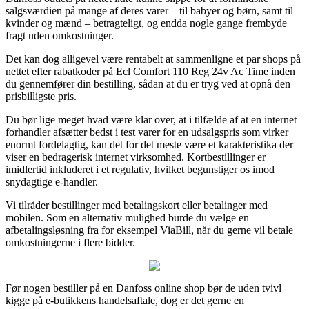
salgsværdien på mange af deres varer – til babyer og børn, samt til
kvinder og mænd – betragteligt, og endda nogle gange frembyde
fragt uden omkostninger.
Det kan dog alligevel være rentabelt at sammenligne et par shops på
nettet efter rabatkoder på Ecl Comfort 110 Reg 24v Ac Time inden
du gennemfører din bestilling, sådan at du er tryg ved at opnå den
prisbilligste pris.
Du bør lige meget hvad være klar over, at i tilfælde af at en internet
forhandler afsætter bedst i test varer for en udsalgspris som virker
enormt fordelagtig, kan det for det meste være et karakteristika der
viser en bedragerisk internet virksomhed. Kortbestillinger er
imidlertid inkluderet i et regulativ, hvilket begunstiger os imod
snydagtige e-handler.
Vi tilråder bestillinger med betalingskort eller betalinger med
mobilen. Som en alternativ mulighed burde du vælge en
afbetalingsløsning fra for eksempel ViaBill, når du gerne vil betale
omkostningerne i flere bidder.
Før nogen bestiller på en Danfoss online shop bør de uden tvivl
kigge på e-butikkens handelsaftale, dog er det gerne en