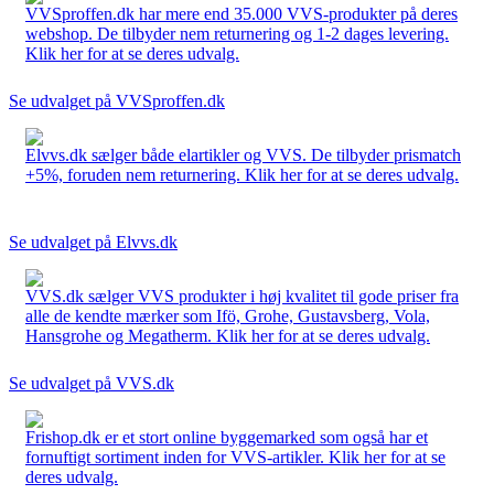
VVSproffen.dk har mere end 35.000 VVS-produkter på deres
webshop. De tilbyder nem returnering og 1-2 dages levering.
Klik her for at se deres udvalg.
Se udvalget på VVSproffen.dk
Elvvs.dk sælger både elartikler og VVS. De tilbyder prismatch
+5%, foruden nem returnering. Klik her for at se deres udvalg.
Se udvalget på Elvvs.dk
VVS.dk sælger VVS produkter i høj kvalitet til gode priser fra
alle de kendte mærker som Ifö, Grohe, Gustavsberg, Vola,
Hansgrohe og Megatherm. Klik her for at se deres udvalg.
Se udvalget på VVS.dk
Frishop.dk er et stort online byggemarked som også har et
fornuftigt sortiment inden for VVS-artikler. Klik her for at se
deres udvalg.