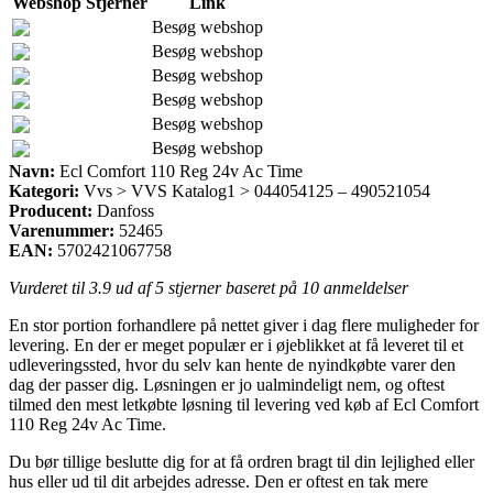
Webshop
Stjerner
Link
Besøg webshop
Besøg webshop
Besøg webshop
Besøg webshop
Besøg webshop
Besøg webshop
Navn:
Ecl Comfort 110 Reg 24v Ac Time
Kategori:
Vvs > VVS Katalog1 > 044054125 – 490521054
Producent:
Danfoss
Varenummer:
52465
EAN:
5702421067758
Vurderet til
3.9
ud af 5 stjerner baseret på
10
anmeldelser
En stor portion forhandlere på nettet giver i dag flere muligheder for
levering. En der er meget populær er i øjeblikket at få leveret til et
udleveringssted, hvor du selv kan hente de nyindkøbte varer den
dag der passer dig. Løsningen er jo ualmindeligt nem, og oftest
tilmed den mest letkøbte løsning til levering ved køb af Ecl Comfort
110 Reg 24v Ac Time.
Du bør tillige beslutte dig for at få ordren bragt til din lejlighed eller
hus eller ud til dit arbejdes adresse. Den er oftest en tak mere