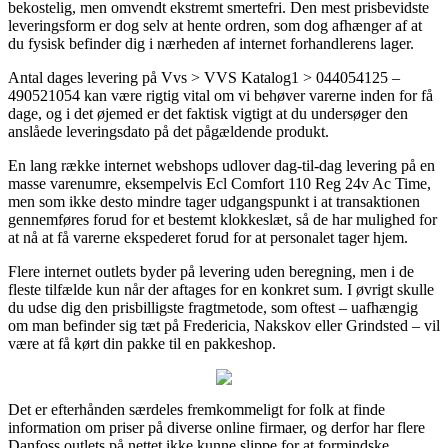
bekostelig, men omvendt ekstremt smertefri. Den mest prisbevidste
leveringsform er dog selv at hente ordren, som dog afhænger af at
du fysisk befinder dig i nærheden af internet forhandlerens lager.
Antal dages levering på Vvs > VVS Katalog1 > 044054125 –
490521054 kan være rigtig vital om vi behøver varerne inden for få
dage, og i det øjemed er det faktisk vigtigt at du undersøger den
anslåede leveringsdato på det pågældende produkt.
En lang række internet webshops udlover dag-til-dag levering på en
masse varenumre, eksempelvis Ecl Comfort 110 Reg 24v Ac Time,
men som ikke desto mindre tager udgangspunkt i at transaktionen
gennemføres forud for et bestemt klokkeslæt, så de har mulighed for
at nå at få varerne ekspederet forud for at personalet tager hjem.
Flere internet outlets byder på levering uden beregning, men i de
fleste tilfælde kun når der aftages for en konkret sum. I øvrigt skulle
du udse dig den prisbilligste fragtmetode, som oftest – uafhængig
om man befinder sig tæt på Fredericia, Nakskov eller Grindsted – vil
være at få kørt din pakke til en pakkeshop.
Det er efterhånden særdeles fremkommeligt for folk at finde
information om priser på diverse online firmaer, og derfor har flere
Danfoss outlets på nettet ikke kunne slippe for at formindske