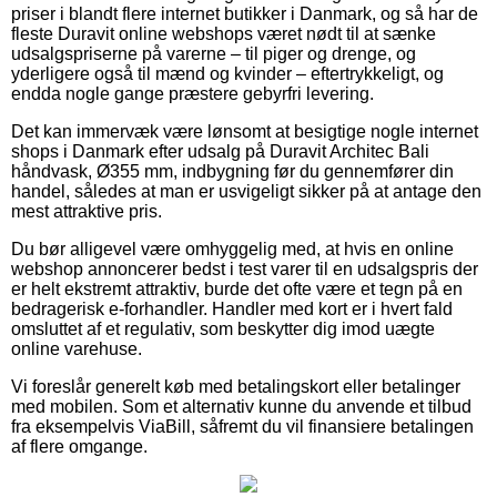
priser i blandt flere internet butikker i Danmark, og så har de
fleste Duravit online webshops været nødt til at sænke
udsalgspriserne på varerne – til piger og drenge, og
yderligere også til mænd og kvinder – eftertrykkeligt, og
endda nogle gange præstere gebyrfri levering.
Det kan immervæk være lønsomt at besigtige nogle internet
shops i Danmark efter udsalg på Duravit Architec Bali
håndvask, Ø355 mm, indbygning før du gennemfører din
handel, således at man er usvigeligt sikker på at antage den
mest attraktive pris.
Du bør alligevel være omhyggelig med, at hvis en online
webshop annoncerer bedst i test varer til en udsalgspris der
er helt ekstremt attraktiv, burde det ofte være et tegn på en
bedragerisk e-forhandler. Handler med kort er i hvert fald
omsluttet af et regulativ, som beskytter dig imod uægte
online varehuse.
Vi foreslår generelt køb med betalingskort eller betalinger
med mobilen. Som et alternativ kunne du anvende et tilbud
fra eksempelvis ViaBill, såfremt du vil finansiere betalingen
af flere omgange.