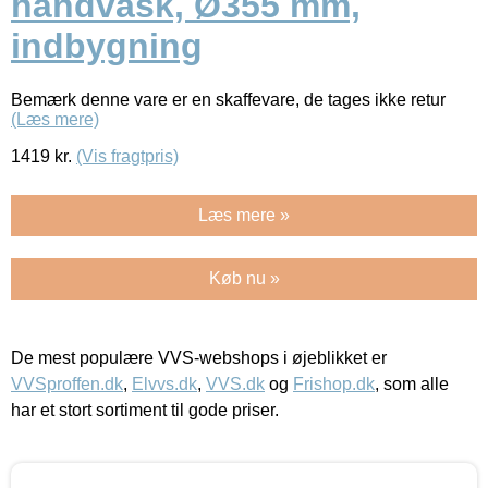
håndvask, Ø355 mm,
indbygning
Bemærk denne vare er en skaffevare, de tages ikke retur
(Læs mere)
1419
kr.
(Vis fragtpris)
Læs mere »
Køb nu »
De mest populære VVS-webshops i øjeblikket er
VVSproffen.dk
,
Elvvs.dk
,
VVS.dk
og
Frishop.dk
, som alle
har et stort sortiment til gode priser.