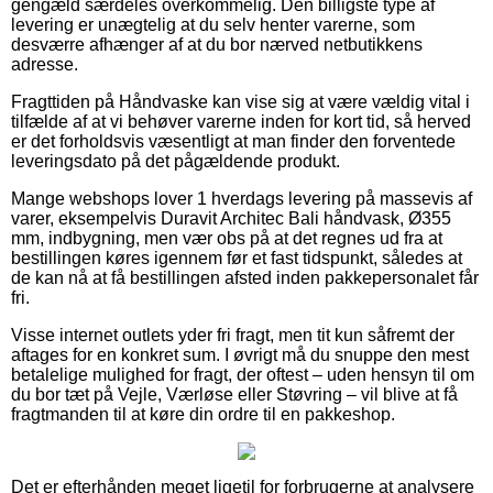
gengæld særdeles overkommelig. Den billigste type af
levering er unægtelig at du selv henter varerne, som
desværre afhænger af at du bor nærved netbutikkens
adresse.
Fragttiden på Håndvaske kan vise sig at være vældig vital i
tilfælde af at vi behøver varerne inden for kort tid, så herved
er det forholdsvis væsentligt at man finder den forventede
leveringsdato på det pågældende produkt.
Mange webshops lover 1 hverdags levering på massevis af
varer, eksempelvis Duravit Architec Bali håndvask, Ø355
mm, indbygning, men vær obs på at det regnes ud fra at
bestillingen køres igennem før et fast tidspunkt, således at
de kan nå at få bestillingen afsted inden pakkepersonalet får
fri.
Visse internet outlets yder fri fragt, men tit kun såfremt der
aftages for en konkret sum. I øvrigt må du snuppe den mest
betalelige mulighed for fragt, der oftest – uden hensyn til om
du bor tæt på Vejle, Værløse eller Støvring – vil blive at få
fragtmanden til at køre din ordre til en pakkeshop.
Det er efterhånden meget ligetil for forbrugerne at analysere