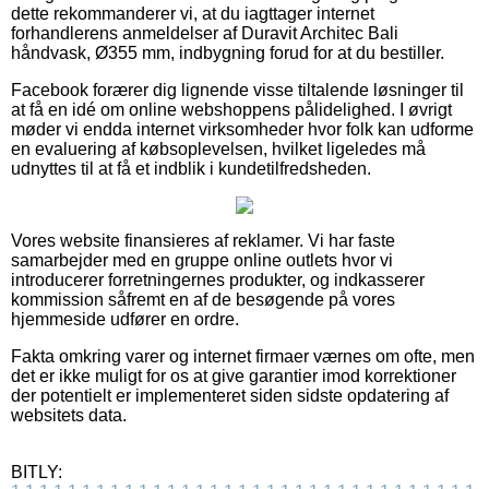
dette rekommanderer vi, at du iagttager internet
forhandlerens anmeldelser af Duravit Architec Bali
håndvask, Ø355 mm, indbygning forud for at du bestiller.
Facebook forærer dig lignende visse tiltalende løsninger til
at få en idé om online webshoppens pålidelighed. I øvrigt
møder vi endda internet virksomheder hvor folk kan udforme
en evaluering af købsoplevelsen, hvilket ligeledes må
udnyttes til at få et indblik i kundetilfredsheden.
Vores website finansieres af reklamer. Vi har faste
samarbejder med en gruppe online outlets hvor vi
introducerer forretningernes produkter, og indkasserer
kommission såfremt en af de besøgende på vores
hjemmeside udfører en ordre.
Fakta omkring varer og internet firmaer værnes om ofte, men
det er ikke muligt for os at give garantier imod korrektioner
der potentielt er implementeret siden sidste opdatering af
websitets data.
BITLY: