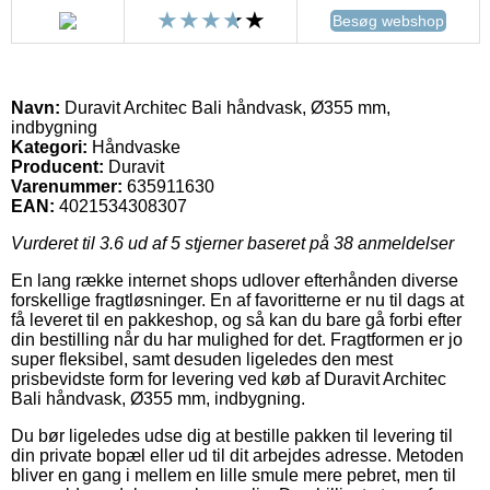
Besøg webshop
Navn:
Duravit Architec Bali håndvask, Ø355 mm,
indbygning
Kategori:
Håndvaske
Producent:
Duravit
Varenummer:
635911630
EAN:
4021534308307
Vurderet til
3.6
ud af 5 stjerner baseret på
38
anmeldelser
En lang række internet shops udlover efterhånden diverse
forskellige fragtløsninger. En af favoritterne er nu til dags at
få leveret til en pakkeshop, og så kan du bare gå forbi efter
din bestilling når du har mulighed for det. Fragtformen er jo
super fleksibel, samt desuden ligeledes den mest
prisbevidste form for levering ved køb af Duravit Architec
Bali håndvask, Ø355 mm, indbygning.
Du bør ligeledes udse dig at bestille pakken til levering til
din private bopæl eller ud til dit arbejdes adresse. Metoden
bliver en gang i mellem en lille smule mere pebret, men til