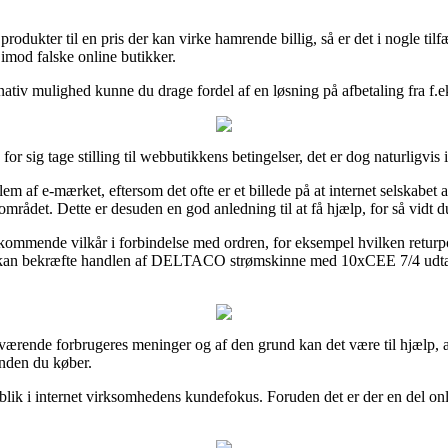
produkter til en pris der kan virke hamrende billig, så er det i nogle 
 imod falske online butikker.
rnativ mulighed kunne du drage fordel af en løsning på afbetaling fra f.e
 for sig tage stilling til webbutikkens betingelser, det er dog naturligvi
em af e-mærket, eftersom det ofte er et billede på at internet selskabet
området. Dette er desuden en god anledning til at få hjælp, for så vidt 
mmende vilkår i forbindelse med ordren, for eksempel hvilken returpolitik
tet kan bekræfte handlen af DELTACO strømskinne med 10xCEE 7/4 udtag 
rse nuværende forbrugeres meninger og af den grund kan det være til hjæ
inden du køber.
indblik i internet virksomhedens kundefokus. Foruden det er der en del o