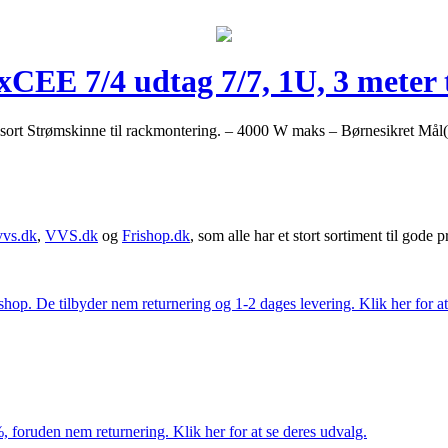
 7/4 udtag 7/7, 1U, 3 meter ti
rt Strømskinne til rackmontering. – 4000 W maks – Børnesikret 
vvs.dk
,
VVS.dk
og
Frishop.dk
, som alle har et stort sortiment til gode pr
. De tilbyder nem returnering og 1-2 dages levering. Klik her for at 
 foruden nem returnering. Klik her for at se deres udvalg.