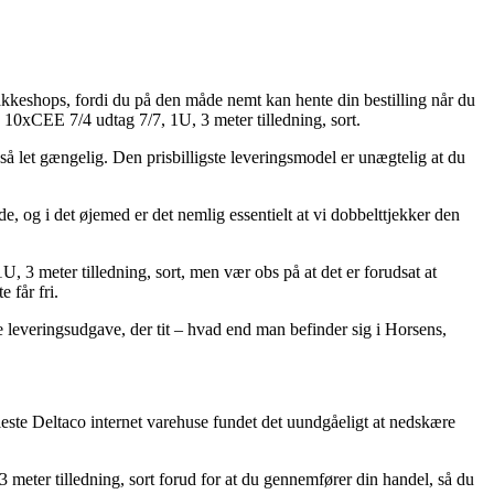
akkeshops, fordi du på den måde nemt kan hente din bestilling når du
0xCEE 7/4 udtag 7/7, 1U, 3 meter tilledning, sort.
 så let gængelig. Den prisbilligste leveringsmodel er unægtelig at du
g i det øjemed er det nemlig essentielt at vi dobbelttjekker den
 meter tilledning, sort, men vær obs på at det er forudsat at
 får fri.
te leveringsudgave, der tit – hvad end man befinder sig i Horsens,
 fleste Deltaco internet varehuse fundet det uundgåeligt at nedskære
eter tilledning, sort forud for at du gennemfører din handel, så du