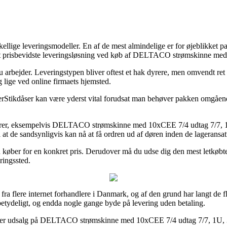
llige leveringsmodeller. En af de mest almindelige er for øjeblikket p
st prisbevidste leveringsløsning ved køb af DELTACO strømskinne med 1
 du arbejder. Leveringstypen bliver oftest et hak dyrere, men omvendt ret
 lige ved online firmaets hjemsted.
kdåser kan være yderst vital forudsat man behøver pakken omgående, o
arer, eksempelvis DELTACO strømskinne med 10xCEE 7/4 udtag 7/7, 1U, 3
at de sandsynligvis kan nå at få ordren ud af døren inden de lageransatte
 man køber for en konkret pris. Derudover må du udse dig den mest letkøb
ringssted.
er fra flere internet forhandlere i Danmark, og af den grund har langt de
 betydeligt, og endda nogle gange byde på levering uden betaling.
efter udsalg på DELTACO strømskinne med 10xCEE 7/4 udtag 7/7, 1U, 3 m