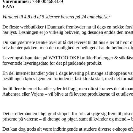
Varenummer:
7340004683339
EAN:
Vurderet til
4.8
ud af 5 stjerner baseret på
24
anmeldelser
De fleste webbutikker i Danmark frembyder nu til dags en række forske
har lyst. Løsningen er jo virkelig bekvem, og desuden endda den me
Du kan ydermere tænke over at få det leveret til dit hus eller til hvor
selv henter pakken, men den mulighed er betinget af at du befinder dig
Leveringstidspunktet på WATTOO.DKElartiklerForlænger & stikdåserSti
forventede leveringsdato for det pågældende produkt.
En del internet handler yder 1 dags levering på mange af shoppens v
bestillingen køres igennem forinden et fast klokkeslæt, med det formål 
Indtil flere internet handler yder fri fragt, men oftest kræves det at
Aabenraa eller Vojens – vil blive at få leveret produkterne til et udleve
Det er efterhånden i høj grad simpelt for folk at søge sig frem til pris
priserne på varerne – til drenge og piger, samt til kvinder og mænd –
Det kan dog trods alt være indbringende at studere diverse e-shops 