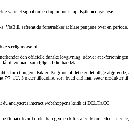
tilfælde være et signal om en fup online shop. Køb med gængse
ks. ViaBill, såfremt du foretrækker at klare pengene over en periode.
s ikke særlig morsomt.
 anerkender den officielle danske lovgivning, udover at e-forretningen
du får dilemmaer som følge af din handel.
 forretningen tilsikrer. På grund af dette er det tillige afgørende, at
7/7, 1U, 3 meter tilledning, sort, hvad end man søger produkter til
lp, at du analyserer internet webshoppens kritik af DELTACO
nline firmaer hvor kunder kan give en kritik af virksomhedens service,