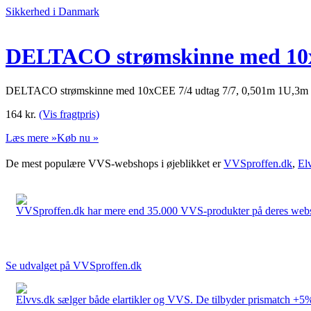
Sikkerhed i Danmark
DELTACO strømskinne med 10xCEE
DELTACO strømskinne med 10xCEE 7/4 udtag 7/7, 0,501m 1U,3m so
164
kr.
(Vis fragtpris)
Læs mere »
Køb nu »
De mest populære VVS-webshops i øjeblikket er
VVSproffen.dk
,
El
VVSproffen.dk har mere end 35.000 VVS-produkter på deres webshop
Se udvalget på VVSproffen.dk
Elvvs.dk sælger både elartikler og VVS. De tilbyder prismatch +5%,