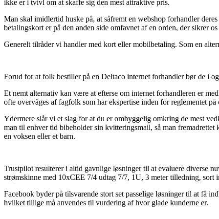
ikke er i tvivl om at skaffe sig den mest attraktive pris.
Man skal imidlertid huske på, at såfremt en webshop forhandler deres 
betalingskort er på den anden side omfavnet af en orden, der sikrer os
Generelt tilråder vi handler med kort eller mobilbetaling. Som en alte
Forud for at folk bestiller på en Deltaco internet forhandler bør de i og
Et nemt alternativ kan være at efterse om internet forhandleren er medl
ofte overvåges af fagfolk som har ekspertise inden for reglementet på 
Ydermere slår vi et slag for at du er omhyggelig omkring de mest vedko
man til enhver tid bibeholder sin kvitteringsmail, så man fremadret
en voksen eller et barn.
Trustpilot resulterer i altid gavnlige løsninger til at evaluere dive
strømskinne med 10xCEE 7/4 udtag 7/7, 1U, 3 meter tilledning, sort 
Facebook byder på tilsvarende stort set passelige løsninger til at få 
hvilket tillige må anvendes til vurdering af hvor glade kunderne er.