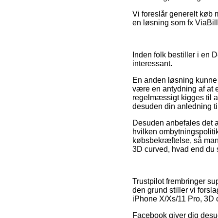
Vi foreslår generelt køb
en løsning som fx ViaBill,
Inden folk bestiller i en
interessant.
En anden løsning kunne 
være en antydning af at e
regelmæssigt kigges til 
desuden din anledning ti
Desuden anbefales det at
hvilken ombytningspolitik 
købsbekræftelse, så man
3D curved, hvad end du s
Trustpilot frembringer s
den grund stiller vi for
iPhone X/Xs/11 Pro, 3D 
Facebook giver dig desude