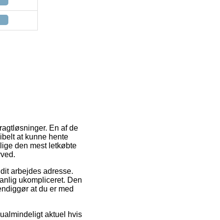
ragtløsninger. En af de
ibelt at kunne hente
llige den mest letkøbte
rved.
l dit arbejdes adresse.
anlig ukompliceret. Den
endiggør at du er med
almindeligt aktuel hvis