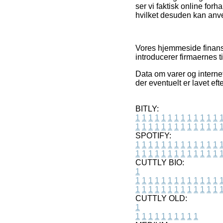
ser vi faktisk online for
hvilket desuden kan anven
Vores hjemmeside finansi
introducerer firmaernes 
Data om varer og interne
der eventuelt er lavet ef
BITLY:
1
1
1
1
1
1
1
1
1
1
1
1
1
1
1
1
1
1
1
1
1
1
1
1
1
1
SPOTIFY:
1
1
1
1
1
1
1
1
1
1
1
1
1
1
1
1
1
1
1
1
1
1
1
1
1
1
CUTTLY BIO:
1
1
1
1
1
1
1
1
1
1
1
1
1
1
1
1
1
1
1
1
1
1
1
1
1
1
1
CUTTLY OLD:
1
1
1
1
1
1
1
1
1
1
1