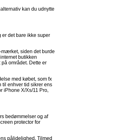
alternativ kan du udnytte
g er det bare ikke super
-mærket, siden det burde
 internet butikken
 på området. Dette er
delse med købet, som fx
til enhver tid sikrer ens
r iPhone X/Xs/11 Pro,
ters bedømmelser og af
creen protector for
gens pålidelighed. Tilmed