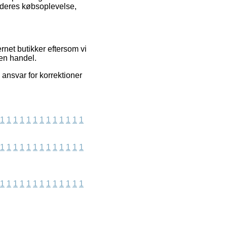
f deres købsoplevelse,
net butikker eftersom vi
 en handel.
ansvar for korrektioner
1
1
1
1
1
1
1
1
1
1
1
1
1
1
1
1
1
1
1
1
1
1
1
1
1
1
1
1
1
1
1
1
1
1
1
1
1
1
1