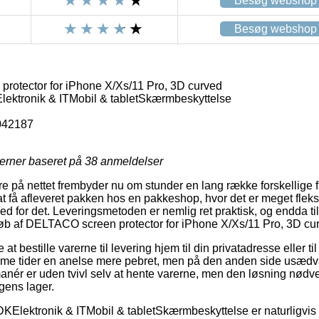
Besøg webshop
Besøg webshop
otector for iPhone X/Xs/11 Pro, 3D curved
tronik & ITMobil & tabletSkærmbeskyttelse
042187
jerner baseret på
38
anmeldelser
re på nettet frembyder nu om stunder en lang række forskellige f
at få afleveret pakken hos en pakkeshop, hvor det er meget fleks
d for det. Leveringsmetoden er nemlig ret praktisk, og endda ti
 køb af DELTACO screen protector for iPhone X/Xs/11 Pro, 3D cu
 at bestille varerne til levering hjem til din privatadresse eller ti
me tider en anelse mere pebret, men på den anden side usædv
anér er uden tvivl selv at hente varerne, men den løsning nødv
ngens lager.
lektronik & ITMobil & tabletSkærmbeskyttelse er naturligvis u