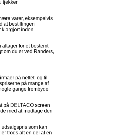
u tjekker
imære varer, eksempelvis
 at bestillingen
 klargjort inden
 aftager for et bestemt
igt om du er ved Randers,
irmaer på nettet, og til
gspriserne på mange af
da nogle gange frembyde
abat på DELTACO screen
 side med at modtage den
 en udsalgspris som kan
er trods alt en del af en