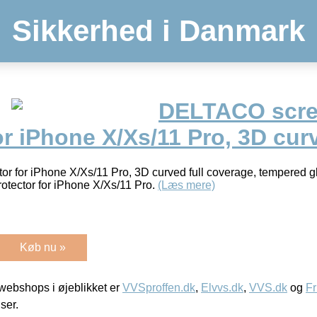
Sikkerhed i Danmark
DELTACO scr
or iPhone X/Xs/11 Pro, 3D cur
 for iPhone X/Xs/11 Pro, 3D curved full coverage, tempered gl
otector for iPhone X/Xs/11 Pro.
(Læs mere)
Køb nu »
ebshops i øjeblikket er
VVSproffen.dk
,
Elvvs.dk
,
VVS.dk
og
Fr
iser.