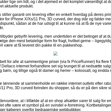
kter lige om lidt, og i det øjemed er det komplet væsentligt at d
et aktuelle produkt.
 stiller garanti om levering efter en enkelt hverdag på deres pr
 for iPhone X/Xs/11 Pro, 3D curved, der dog står og falder med
dspunkt, sådan at de har udsigt til at kunne nå at få de nye varer
ri.
tilbyder gebyrfri levering, men undertiden er det betinget af at du
lge den mest betalelige form for fragt, hvilket gerne – ligegyld
il være at få leveret din pakke til en pakkeshop.
ibelt for alle at sammenligne priser (via fx PriceRunner) fra flere f
Deltaco internet forhandlere set sig tvunget til at nedsætte sal
og børn, og tillige også til damer og herrer – kolossalt, og end
ive lønnende at sammenholde en række internet outlets efter r
s/11 Pro, 3D curved forinden du shopper, så du er på den sikre
ervurdere, at i tilfælde af at en shop afsætter varer til salg for
t ofte være et symbol på en svindel e-forretning. Kortbetalinger 
ger køberen overfor bedrageriske webbutikker.