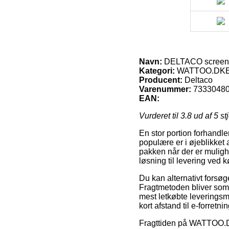
Navn:
DELTACO screen pr
Kategori:
WATTOO.DKElek
Producent:
Deltaco
Varenummer:
7333048
EAN:
Vurderet til
3.8
ud af 5 st
En stor portion forhandle
populære er i øjeblikket 
pakken når der er mulighe
løsning til levering ved
Du kan alternativt forsøge
Fragtmetoden bliver som
mest letkøbte leveringsm
kort afstand til e-forretni
Fragttiden på WATTOO.DKE