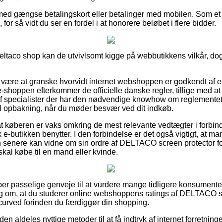
 med gængse betalingskort eller betalinger med mobilen. Som et 
 for så vidt du ser en fordel i at honorere beløbet i flere bidder.
 Deltaco shop kan de utvivlsomt kigge på webbutikkens vilkår, do
være at granske hvorvidt internet webshoppen er godkendt af e
-shoppen efterkommer de officielle danske regler, tillige med at
af specialister der har den nødvendige knowhow om reglementet
l opbakning, når du møder besvær ved dit indkøb.
 køberen er vaks omkring de mest relevante vedtægter i forbin
e-butikken benytter. I den forbindelse er det også vigtigt, at man 
 senere kan vidne om sin ordre af DELTACO screen protector fo
kal købe til en mand eller kvinde.
uper passelige genveje til at vurdere mange tidligere konsumen
slag om, at du studerer online webshoppens ratings af DELTACO s
curved forinden du færdiggør din shopping.
n aldeles nyttige metoder til at få indtryk af internet forretnin