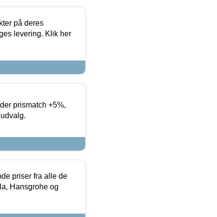
ter på deres
es levering. Klik her
yder prismatch +5%,
 udvalg.
de priser fra alle de
la, Hansgrohe og