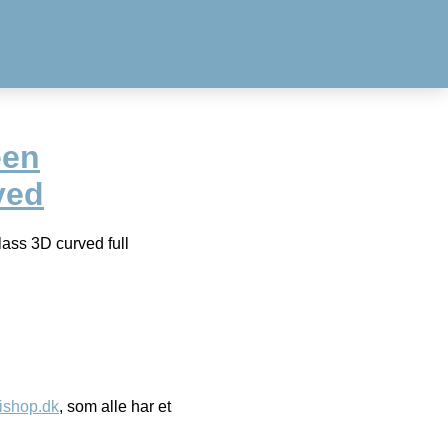
een
ved
ass 3D curved full
ishop.dk
, som alle har et