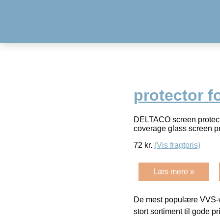
protector f
DELTACO screen protector
coverage glass screen pr
72
kr.
(Vis fragtpris)
Læs mere »
De mest populære VVS-w
stort sortiment til gode pr