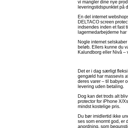
vi mangler dine nye produ
leveringstidspunktet på d
En del internet webshops
DELTACO screen protector
indsendes inden et fast ti
lagermedarbejderne har f
Nogle internet selskaber 
beløb. Ellers kunne du væ
Kalundborg eller Nivå – v
Det er i dag særligt fleks
gengæld har massevis af 
deres varer – til babyer 
levering uden betaling.
Dog kan det trods alt bl
protector for iPhone X/X
mindst kostelige pris.
Du bør imidlertid ikke und
ses som enormt god, er de
anordning, som begunsti