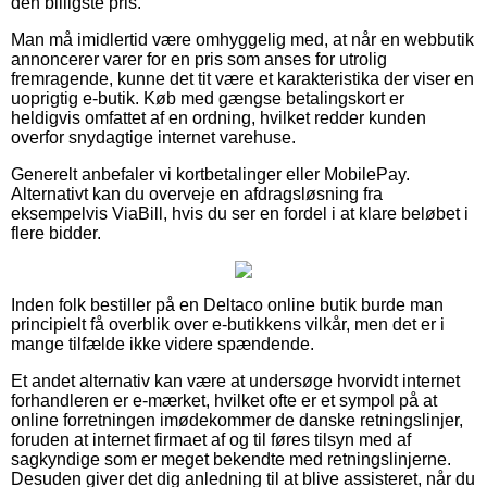
den billigste pris.
Man må imidlertid være omhyggelig med, at når en webbutik
annoncerer varer for en pris som anses for utrolig
fremragende, kunne det tit være et karakteristika der viser en
uoprigtig e-butik. Køb med gængse betalingskort er
heldigvis omfattet af en ordning, hvilket redder kunden
overfor snydagtige internet varehuse.
Generelt anbefaler vi kortbetalinger eller MobilePay.
Alternativt kan du overveje en afdragsløsning fra
eksempelvis ViaBill, hvis du ser en fordel i at klare beløbet i
flere bidder.
Inden folk bestiller på en Deltaco online butik burde man
principielt få overblik over e-butikkens vilkår, men det er i
mange tilfælde ikke videre spændende.
Et andet alternativ kan være at undersøge hvorvidt internet
forhandleren er e-mærket, hvilket ofte er et sympol på at
online forretningen imødekommer de danske retningslinjer,
foruden at internet firmaet af og til føres tilsyn med af
sagkyndige som er meget bekendte med retningslinjerne.
Desuden giver det dig anledning til at blive assisteret, når du