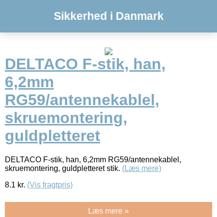
Sikkerhed i Danmark
DELTACO F-stik, han,
6,2mm
RG59/antennekablel,
skruemontering,
guldpletteret
DELTACO F-stik, han, 6,2mm RG59/antennekablel,
skruemontering, guldpletteret stik.
(Læs mere)
8.1
kr.
(Vis fragtpris)
Læs mere »