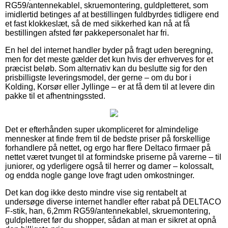
RG59/antennekablel, skruemontering, guldpletteret, som
imidlertid betinges af at bestillingen fuldbyrdes tidligere end
et fast klokkeslæt, så de med sikkerhed kan nå at få
bestillingen afsted før pakkepersonalet har fri.
En hel del internet handler byder på fragt uden beregning,
men for det meste gælder det kun hvis der erhverves for et
præcist beløb. Som alternativ kan du beslutte sig for den
prisbilligste leveringsmodel, der gerne – om du bor i
Kolding, Korsør eller Jyllinge – er at få dem til at levere din
pakke til et afhentningssted.
Det er efterhånden super ukompliceret for almindelige
mennesker at finde frem til de bedste priser på forskellige
forhandlere på nettet, og ergo har flere Deltaco firmaer på
nettet været tvunget til at formindske priserne på varerne – til
juniorer, og yderligere også til herrer og damer – kolossalt,
og endda nogle gange love fragt uden omkostninger.
Det kan dog ikke desto mindre vise sig rentabelt at
undersøge diverse internet handler efter rabat på DELTACO
F-stik, han, 6,2mm RG59/antennekablel, skruemontering,
guldpletteret før du shopper, sådan at man er sikret at opnå