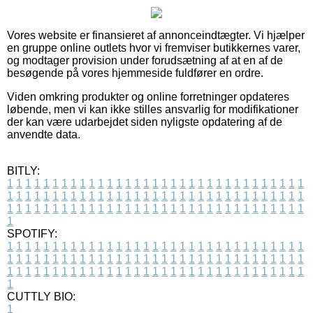
Vores website er finansieret af annonceindtægter. Vi hjælper
en gruppe online outlets hvor vi fremviser butikkernes varer,
og modtager provision under forudsætning af at en af de
besøgende på vores hjemmeside fuldfører en ordre.
Viden omkring produkter og online forretninger opdateres
løbende, men vi kan ikke stilles ansvarlig for modifikationer
der kan være udarbejdet siden nyligste opdatering af de
anvendte data.
BITLY:
1
1
1
1
1
1
1
1
1
1
1
1
1
1
1
1
1
1
1
1
1
1
1
1
1
1
1
1
1
1
1
1
1
1
1
1
1
1
1
1
1
1
1
1
1
1
1
1
1
1
1
1
1
1
1
1
1
1
1
1
1
1
1
1
1
1
1
1
1
1
1
1
1
1
1
1
1
1
1
1
1
1
1
1
1
1
1
1
1
1
1
1
1
1
1
1
1
1
1
1
SPOTIFY:
1
1
1
1
1
1
1
1
1
1
1
1
1
1
1
1
1
1
1
1
1
1
1
1
1
1
1
1
1
1
1
1
1
1
1
1
1
1
1
1
1
1
1
1
1
1
1
1
1
1
1
1
1
1
1
1
1
1
1
1
1
1
1
1
1
1
1
1
1
1
1
1
1
1
1
1
1
1
1
1
1
1
1
1
1
1
1
1
1
1
1
1
1
1
1
1
1
1
1
1
CUTTLY BIO:
1