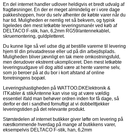
En del internet handler udlover heldigvis et bredt udvalg af
fragtløsninger. En der er meget almindelig er i vore dage
pakkeshoppen, hvor du selv afhenter de købte varer når du
har tid. Muligheden er nemlig ret så bekvem, og typisk
ligeledes den mest letkøbte leveringsmanér ved køb af
DELTACO F-stik, han, 6,2mm RG59/antennekablel,
skruemontering, guldpletteret.
Du kunne lige så vel udse dig at bestille varerne til levering
hjem til din privatadresse eller ud på din arbejdsplads.
Muligheden bliver jævnligt en tak mere omkostningsfuld,
men derudover ekstremt ukompliceret. Den mest letkøbte
leveringsudgave vil dog altid være at hente varerne selv,
som jo beroer på at du bor i kort afstand af online
forretningens bopæl.
Leveringshastigheden på WATTOO.DKElektronik &
ITKabler & stikAntenne kan vise sig at være vældig
essentiel ifald man behøver ordren inden for få dage, så
derfor er det i sandhed fornuftigt at vi dobbelttjekker
leveringstiden på det relevante produkt.
Størstedelen af internet butikker giver løfte om levering på
næstkommende hverdag på mange af butikkens varer,
eksempelvis DELTACO F-stik, han, 6,2mm