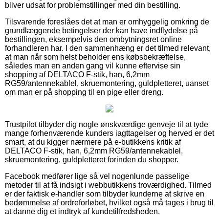
bliver udsat for problemstillinger med din bestilling.
Tilsvarende foreslåes det at man er omhyggelig omkring de
grundlæggende betingelser der kan have indflydelse på
bestillingen, eksempelvis den ombytningsret online
forhandleren har. I den sammenhæng er det tilmed relevant,
at man når som helst beholder ens købsbekræftelse,
således man en anden gang vil kunne eftervise sin
shopping af DELTACO F-stik, han, 6,2mm
RG59/antennekablel, skruemontering, guldpletteret, uanset
om man er på shopping til en pige eller dreng.
Trustpilot tilbyder dig nogle ønskværdige genveje til at tyde
mange forhenværende kunders iagttagelser og herved er det
smart, at du kigger nærmere på e-butikkens kritik af
DELTACO F-stik, han, 6,2mm RG59/antennekablel,
skruemontering, guldpletteret forinden du shopper.
Facebook medfører lige så vel nogenlunde passelige
metoder til at få indsigt i webbutikkens troværdighed. Tilmed
er der faktisk e-handler som tilbyder kunderne at skrive en
bedømmelse af ordreforløbet, hvilket også må tages i brug til
at danne dig et indtryk af kundetilfredsheden.