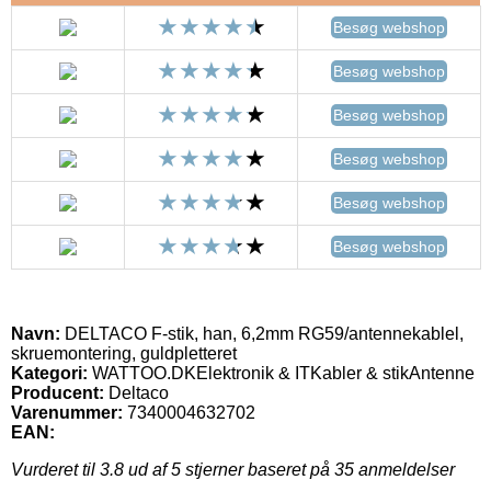
Besøg webshop
Besøg webshop
Besøg webshop
Besøg webshop
Besøg webshop
Besøg webshop
Navn:
DELTACO F-stik, han, 6,2mm RG59/antennekablel,
skruemontering, guldpletteret
Kategori:
WATTOO.DKElektronik & ITKabler & stikAntenne
Producent:
Deltaco
Varenummer:
7340004632702
EAN:
Vurderet til
3.8
ud af 5 stjerner baseret på
35
anmeldelser