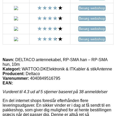
Besøg webshop
Besøg webshop
Besøg webshop
Besøg webshop
Navn:
DELTACO antennekabel, RP-SMA han – RP-SMA
hun, 10m
Kategori:
WATTOO.DKElektronik & ITKabler & stikAntenne
Producent:
Deltaco
Varenummer:
4040849516795
EAN:
Vurderet til
4.3
ud af 5 stjerner baseret på
38
anmeldelser
En del internet shops foreslår efterhånden flere
leveringsudgaver. En sikker vinder er i dag at få sendt til en
pakkeshop, som giver dig mulighed for at hente bestillingen
præcis når det passer dig. Denne er altså ret så