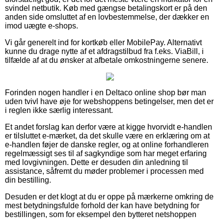
svindel netbutik. Køb med gængse betalingskort er på den
anden side omsluttet af en lovbestemmelse, der dækker en
imod uægte e-shops.
Vi går generelt ind for kortkøb eller MobilePay. Alternativt
kunne du drage nytte af et afdragstilbud fra f.eks. ViaBill, i
tilfælde af at du ønsker at afbetale omkostningerne senere.
Forinden nogen handler i en Deltaco online shop bør man
uden tvivl have øje for webshoppens betingelser, men det er
i reglen ikke særlig interessant.
Et andet forslag kan derfor være at kigge hvorvidt e-handlen
er tilsluttet e-mærket, da det skulle være en erklæring om at
e-handlen føjer de danske regler, og at online forhandleren
regelmæssigt ses til af sagkyndige som har meget erfaring
med lovgivningen. Dette er desuden din anledning til
assistance, såfremt du møder problemer i processen med
din bestilling.
Desuden er det klogt at du er oppe på mærkerne omkring de
mest betydningsfulde forhold der kan have betydning for
bestillingen, som for eksempel den bytteret netshoppen