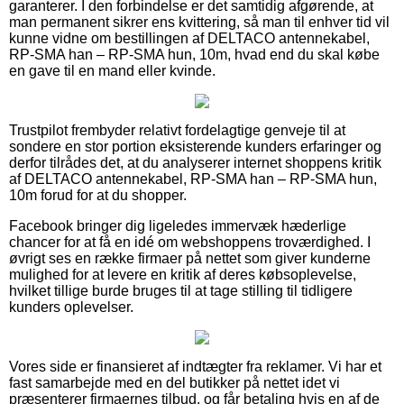
garanterer. I den forbindelse er det samtidig afgørende, at
man permanent sikrer ens kvittering, så man til enhver tid vil
kunne vidne om bestillingen af DELTACO antennekabel,
RP-SMA han – RP-SMA hun, 10m, hvad end du skal købe
en gave til en mand eller kvinde.
Trustpilot frembyder relativt fordelagtige genveje til at
sondere en stor portion eksisterende kunders erfaringer og
derfor tilrådes det, at du analyserer internet shoppens kritik
af DELTACO antennekabel, RP-SMA han – RP-SMA hun,
10m forud for at du shopper.
Facebook bringer dig ligeledes immervæk hæderlige
chancer for at få en idé om webshoppens troværdighed. I
øvrigt ses en række firmaer på nettet som giver kunderne
mulighed for at levere en kritik af deres købsoplevelse,
hvilket tillige burde bruges til at tage stilling til tidligere
kunders oplevelser.
Vores side er finansieret af indtægter fra reklamer. Vi har et
fast samarbejde med en del butikker på nettet idet vi
præsenterer firmaernes tilbud, og får betaling hvis en af de