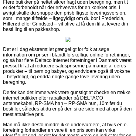
Flere butikker på nettet sikrer fragt uden beregning, men tit
er det forbeholdt når der erhverves for en konkret pris. I
øvrigt skulle du snuppe den prisbilligste leveringsversion,
som i mange tilfælde – ligegyldigt om du bor i Fredericia,
Hillerød eller Grindsted – vil blive at få dem til at levere din
bestilling til en pakkeshop.
Det er i dag ekstremt let gængeligt for folk at søge
information om priser i blandt forskellige online forretninger,
og så har flere Deltaco internet forretninger i Danmark været
presset til at at reducere salgspriserne på mange af deres
produkter – til børn og babyer, og endvidere også til voksne
– betydeligt, og endda nogle gange love levering uden
beregning.
Derfor kan det immervæk være gunstigt at checke en række
internet butikker efter rabatkoder på DELTACO
antennekabel, RP-SMA han – RP-SMA hun, 10m før du
bestiller, således at du er på den sikre side med at opnå den
mest attraktive pris.
Man må ikke desto mindre ikke undervurdere, at hvis en e-
forretning forhandler en vare til en pris som kan virke
uforståeligt god, er det for det meste være en indikator for en