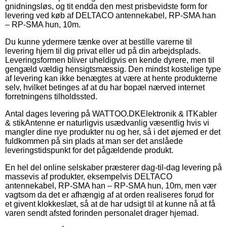
gnidningsløs, og tit endda den mest prisbevidste form for
levering ved køb af DELTACO antennekabel, RP-SMA han
– RP-SMA hun, 10m.
Du kunne ydermere tænke over at bestille varerne til
levering hjem til dig privat eller ud på din arbejdsplads.
Leveringsformen bliver uheldigvis en kende dyrere, men til
gengæld vældig hensigtsmæssig. Den mindst kostelige type
af levering kan ikke benægtes at være at hente produkterne
selv, hvilket betinges af at du har bopæl nærved internet
forretningens tilholdssted.
Antal dages levering på WATTOO.DKElektronik & ITKabler
& stikAntenne er naturligvis usædvanlig væsentlig hvis vi
mangler dine nye produkter nu og her, så i det øjemed er det
fuldkommen på sin plads at man ser det anslåede
leveringstidspunkt for det pågældende produkt.
En hel del online selskaber præsterer dag-til-dag levering på
massevis af produkter, eksempelvis DELTACO
antennekabel, RP-SMA han – RP-SMA hun, 10m, men vær
vagtsom da det er afhængig af at orden realiseres forud for
et givent klokkeslæt, så at de har udsigt til at kunne nå at få
varen sendt afsted forinden personalet drager hjemad.