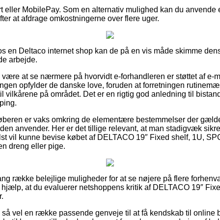
t eller MobilePay. Som en alternativ mulighed kan du anvende e
 efter at afdrage omkostningerne over flere uger.
 en Deltaco internet shop kan de på en vis måde skimme dens v
de arbejde.
 være at se nærmere på hvorvidt e-forhandleren er støttet af e-m
ningen opfylder de danske love, foruden at forretningen rutinemæs
il vilkårene på området. Det er en rigtig god anledning til bistand
ping.
 køberen er vaks omkring de elementære bestemmelser der gælder
en anvender. Her er det tillige relevant, at man stadigvæk sikrer
st vil kunne bevise købet af DELTACO 19″ Fixed shelf, 1U, SPC
en dreng eller pige.
lang række belejlige muligheder for at se nøjere på flere forhen
il hjælp, at du evaluerer netshoppens kritik af DELTACO 19″ Fix
r.
så vel en række passende genveje til at få kendskab til online