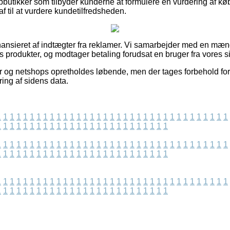
utikker som tilbyder kunderne at formulere en vurdering af køb
af til at vurdere kundetilfredsheden.
ansieret af indtægter fra reklamer. Vi samarbejder med en m
 produkter, og modtager betaling forudsat en bruger fra vores si
r og netshops opretholdes løbende, men der tages forbehold fo
ring af sidens data.
1
1
1
1
1
1
1
1
1
1
1
1
1
1
1
1
1
1
1
1
1
1
1
1
1
1
1
1
1
1
1
1
1
1
1
1
1
1
1
1
1
1
1
1
1
1
1
1
1
1
1
1
1
1
1
1
1
1
1
1
1
1
1
1
1
1
1
1
1
1
1
1
1
1
1
1
1
1
1
1
1
1
1
1
1
1
1
1
1
1
1
1
1
1
1
1
1
1
1
1
1
1
1
1
1
1
1
1
1
1
1
1
1
1
1
1
1
1
1
1
1
1
1
1
1
1
1
1
1
1
1
1
1
1
1
1
1
1
1
1
1
1
1
1
1
1
1
1
1
1
1
1
1
1
1
1
1
1
1
1
1
1
1
1
1
1
1
1
1
1
1
1
1
1
1
1
1
1
1
1
1
1
1