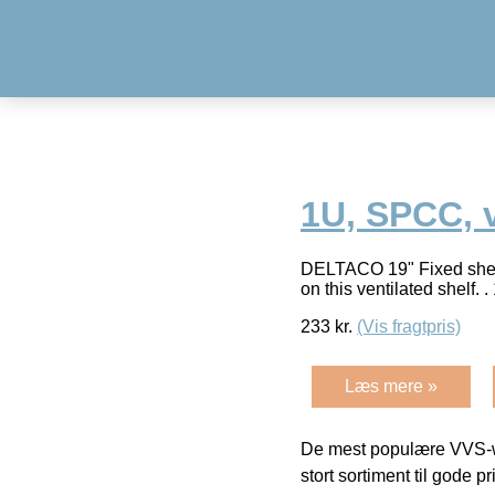
1U, SPCC, v
DELTACO 19" Fixed shelf,
on this ventilated shelf.
233
kr.
(Vis fragtpris)
Læs mere »
De mest populære VVS-w
stort sortiment til gode pr