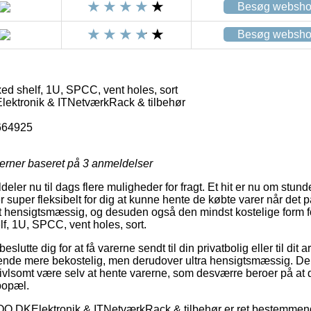
Besøg websh
Besøg websh
 shelf, 1U, SPCC, vent holes, sort
tronik & ITNetværkRack & tilbehør
664925
jerner baseret på
3
anmeldelser
ldeler nu til dags flere muligheder for fragt. Et hit er nu om stunde
r super fleksibelt for dig at kunne hente de købte varer når det p
t hensigtsmæssig, og desuden også den mindst kostelige form fo
, 1U, SPCC, vent holes, sort.
utte dig for at få varerne sendt til din privatbolig eller til dit
kende mere bekostelig, men derudover ultra hensigtsmæssig. De
tvivlsomt være selv at hente varerne, som desværre beroer på at
bopæl.
.DKElektronik & ITNetværkRack & tilbehør er ret bestemmende