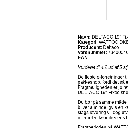
Navn:
DELTACO 19″ Fixed
Kategori:
WATTOO.DKElek
Producent:
Deltaco
Varenummer:
7340004
EAN:
Vurderet til
4.2
ud af 5 st
De fleste e-forretninger ti
pakkeshop, fordi det så e
Fragtmuligheden er jo re
DELTACO 19″ Fixed shelf
Du bør på samme måde besl
bliver almindeligvis en 
slags levering vil dog u
internet virksomhedens 
Fragtperioden på WATTOO