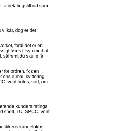
t afbetalingstilbud som
ilkår, dog er det
ærket, fordi det er en
sigt føres tilsyn med af
, såfremt du skulle få
 for ordren, fx den
 ens e-mail kvittering,
C, vent holes, sort, om
værende kunders ratings
ed shelf, 1U, SPCC, vent
 butikkens kundefokus.