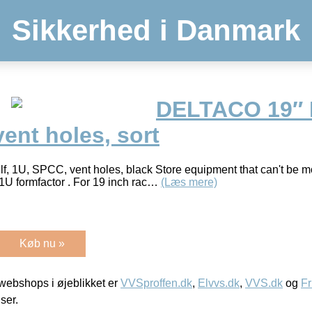
Sikkerhed i Danmark
DELTACO 19″ F
ent holes, sort
 1U, SPCC, vent holes, black Store equipment that can't be mo
 . 1U formfactor . For 19 inch rac…
(Læs mere)
Køb nu »
ebshops i øjeblikket er
VVSproffen.dk
,
Elvvs.dk
,
VVS.dk
og
Fr
iser.