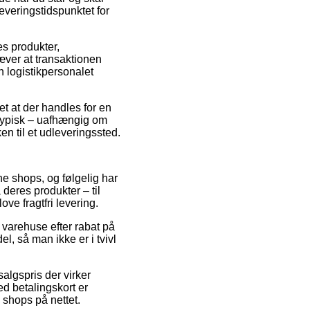
everingstidspunktet for
s produkter,
æver at transaktionen
n logistikpersonalet
et at der handles for en
 typisk – uafhængig om
en til et udleveringssted.
ne shops, og følgelig har
deres produkter – til
ve fragtfri levering.
e varehuse efter rabat på
, så man ikke er i tvivl
salgspris der virker
ed betalingskort er
 shops på nettet.