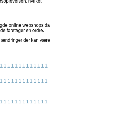
soplevelsen, hvilket
ængde online webshops da
de foretager en ordre.
r ændringer der kan være
1
1
1
1
1
1
1
1
1
1
1
1
1
1
1
1
1
1
1
1
1
1
1
1
1
1
1
1
1
1
1
1
1
1
1
1
1
1
1