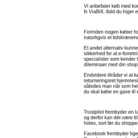
Vi anbefaler køb med kor
fx ViaBill, ifald du higer
Forinden nogen køber hos
naturligvis et tidskræven
Et andet alternativ kunne
sikkerhed for at e-forret
specialister som kender t
dilemmaer med din shop
Endvidere tilråder vi at
returneringsret hjemmesid
således man når som hel
du skal købe en gave til 
Trustpilot frembyder en 
og derfor kan det være t
holes, sort før du shoppe
Facebook frembyder lige 