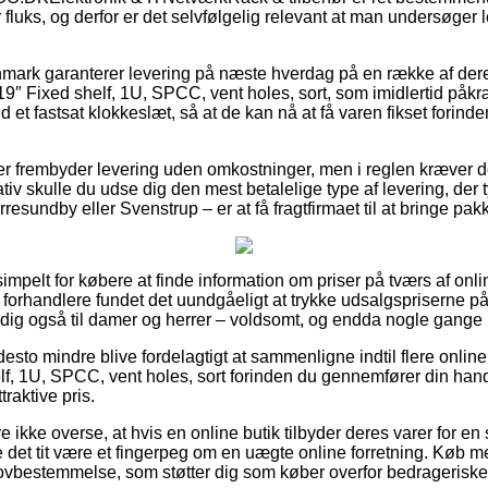
fluks, og derfor er det selvfølgelig relevant at man undersøger l
nmark garanterer levering på næste hverdag på en række af dere
 Fixed shelf, 1U, SPCC, vent holes, sort, som imidlertid påkr
 et fastsat klokkeslæt, så at de kan nå at få varen fikset forinde
ikker frembyder levering uden omkostninger, men i reglen kræver d
tiv skulle du udse dig den mest betalelige type af levering, der
esundby eller Svenstrup – er at få fragtfirmaet til at bringe pakk
simpelt for købere at finde information om priser på tværs af onli
 forhandlere fundet det uundgåeligt at trykke udsalgspriserne på 
ig også til damer og herrer – voldsomt, og endda nogle gange lo
desto mindre blive fordelagtigt at sammenligne indtil flere onlin
 1U, SPCC, vent holes, sort forinden du gennemfører din handel
raktive pris.
ikke overse, at hvis en online butik tilbyder deres varer for en 
e det tit være et fingerpeg om en uægte online forretning. Køb m
 lovbestemmelse, som støtter dig som køber overfor bedrageriske