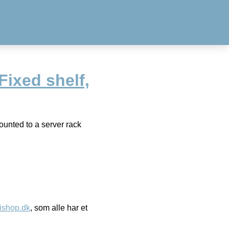
ixed shelf,
unted to a server rack
ishop.dk
, som alle har et