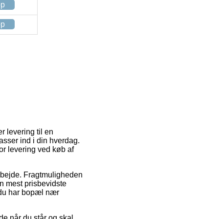
op
op
r levering til en
asser ind i din hverdag.
r levering ved køb af
 arbejde. Fragtmuligheden
n mest prisbevidste
 du har bopæl nær
 når du står og skal