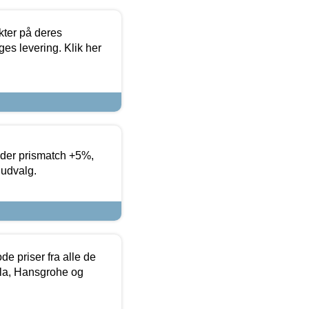
ter på deres
es levering. Klik her
yder prismatch +5%,
 udvalg.
de priser fra alle de
la, Hansgrohe og