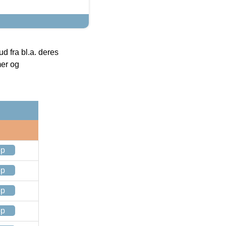
 fra bl.a. deres
mer og
op
op
op
op