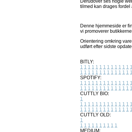
Derudover ses nogle webb
tilmed kan drages fordel 
Denne hjemmeside er fin
vi promoverer butikkernes
Orientering omkring vare
udført efter sidste opdate
BITLY:
1
1
1
1
1
1
1
1
1
1
1
1
1
1
1
1
1
1
1
1
1
1
1
1
1
1
SPOTIFY:
1
1
1
1
1
1
1
1
1
1
1
1
1
1
1
1
1
1
1
1
1
1
1
1
1
1
CUTTLY BIO:
1
1
1
1
1
1
1
1
1
1
1
1
1
1
1
1
1
1
1
1
1
1
1
1
1
1
1
CUTTLY OLD:
1
1
1
1
1
1
1
1
1
1
1
MEDIUM: