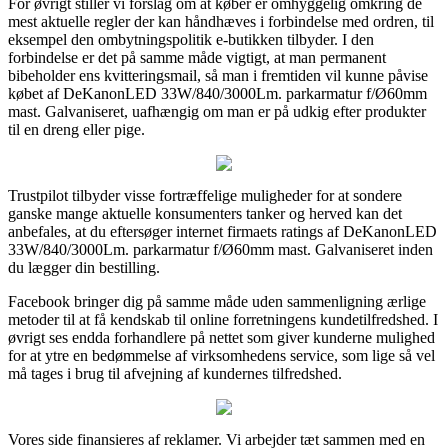
For øvrigt stiller vi forslag om at køber er omhyggelig omkring de
mest aktuelle regler der kan håndhæves i forbindelse med ordren, til
eksempel den ombytningspolitik e-butikken tilbyder. I den
forbindelse er det på samme måde vigtigt, at man permanent
bibeholder ens kvitteringsmail, så man i fremtiden vil kunne påvise
købet af DeKanonLED 33W/840/3000Lm. parkarmatur f/Ø60mm
mast. Galvaniseret, uafhængig om man er på udkig efter produkter
til en dreng eller pige.
Trustpilot tilbyder visse fortræffelige muligheder for at sondere
ganske mange aktuelle konsumenters tanker og herved kan det
anbefales, at du eftersøger internet firmaets ratings af DeKanonLED
33W/840/3000Lm. parkarmatur f/Ø60mm mast. Galvaniseret inden
du lægger din bestilling.
Facebook bringer dig på samme måde uden sammenligning ærlige
metoder til at få kendskab til online forretningens kundetilfredshed. I
øvrigt ses endda forhandlere på nettet som giver kunderne mulighed
for at ytre en bedømmelse af virksomhedens service, som lige så vel
må tages i brug til afvejning af kundernes tilfredshed.
Vores side finansieres af reklamer. Vi arbejder tæt sammen med en