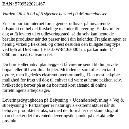
EAN:
5709522021467
Vurderet til
4.6
ud af 5 stjerner baseret på
46
anmeldelser
En stor portion internet foretagender udlover på nuværende
tidspunkt en hel del forskellige metoder til levering. En favorit er i
dag at få leveret til et udleveringssted, så du selv kan hente de
bestilte produkter når det passer ind i din kalender. Fragtløsningen er
nemlig virkelig fleksibel, og oftest desuden den billigste fragttype
ved køb af DeKanonLED 33W/840/3000Lm. parkarmatur f/
Ø60mm mast. Galvaniseret.
Du burde alternativt planlægge at få varerne sendt til din private
bopæl eller til hvor du arbejder. Metoden er som oftest en tand
dyrere, men ligeledes ekstremt overkommelig. Den mest letkøbte
mulighed for fragt vil dog til enhver tid være at hente pakken selv,
hvilket dog beroer på at du bor med kort afstand til online
forretningens arbejdslager.
Leveringsdygtigheden på Belysning > Udendørsbelysning > Vej &
stibelysning > Parklamper er naturligvis ekstremt aktuel når du
behøver produktet straks, så med det formål er det skam klogt at
man checker det forventede leveringstidspunkt på det aktuelle
produkt.