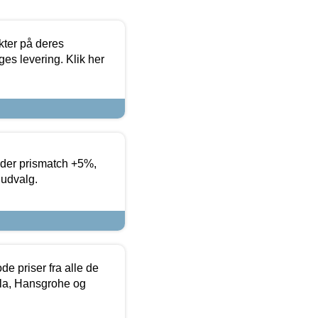
ter på deres
es levering. Klik her
yder prismatch +5%,
 udvalg.
de priser fra alle de
la, Hansgrohe og