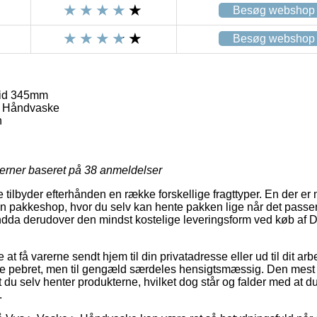
Besøg webshop
Besøg webshop
vid 345mm
> Håndvaske
n
jerner baseret på
38
anmeldelser
 tilbyder efterhånden en række forskellige fragttyper. En der er
l en pakkeshop, hvor du selv kan hente pakken lige når det passe
 endda derudover den mindst kostelige leveringsform ved køb af 
 at få varerne sendt hjem til din privatadresse eller ud til dit a
re pebret, men til gengæld særdeles hensigtsmæssig. Den mest 
du selv henter produkterne, hvilket dog står og falder med at d
.