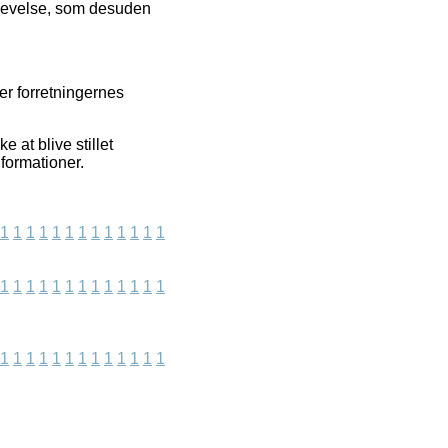
oplevelse, som desuden
ler forretningernes
 at blive stillet
nformationer.
1
1
1
1
1
1
1
1
1
1
1
1
1
1
1
1
1
1
1
1
1
1
1
1
1
1
1
1
1
1
1
1
1
1
1
1
1
1
1