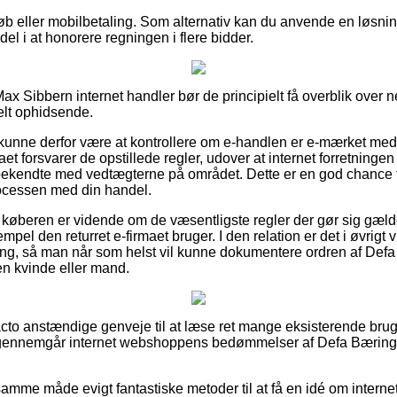
køb eller mobilbetaling. Som alternativ kan du anvende en løsning
rdel i at honorere regningen i flere bidder.
ax Sibbern internet handler bør de principielt få overblik over 
ielt ophidsende.
nne derfor være at kontrollere om e-handlen er e-mærket medle
aet forsvarer de opstillede regler, udover at internet forretning
bekendte med vedtægterne på området. Dette er en god chance for
rocessen med din handel.
t køberen er vidende om de væsentligste regler der gør sig gæl
mpel den returret e-firmaet bruger. I den relation er det i øvrigt
ring, så man når som helst vil kunne dokumentere ordren af De
en kvinde eller mand.
facto anstændige genveje til at læse ret mange eksisterende bru
du gennemgår internet webshoppens bedømmelser af Defa Bærin
mme måde evigt fantastiske metoder til at få en idé om interne