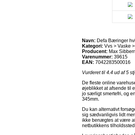
Navn:
Defa Bæringer h
Kategori:
Vvs > Vaske 
Producent:
Max Sibber
Varenummer:
39615
EAN:
7042283500016
Vurderet til
4.4
ud af 5 st
De fleste online varehuse
øjeblikket at afsende ti
jo særligt smertefri, og
345mm.
Du kan alternativt forsøge
sig sædvanligvis lidt me
ikke benægtes at være at 
netbutikkens tilholdssted