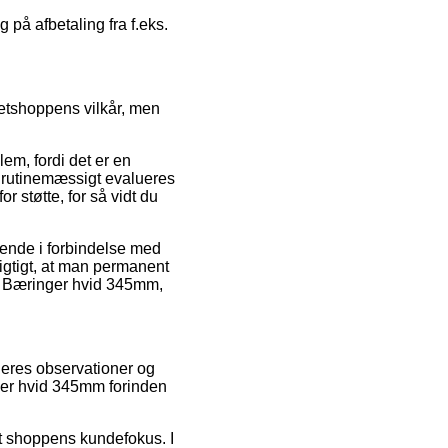
 på afbetaling fra f.eks.
netshoppens vilkår, men
m, fordi det er en
en rutinemæssigt evalueres
 støtte, for så vidt du
dende i forbindelse med
 vigtigt, at man permanent
fa Bæringer hvid 345mm,
geres observationer og
ger hvid 345mm forinden
t shoppens kundefokus. I