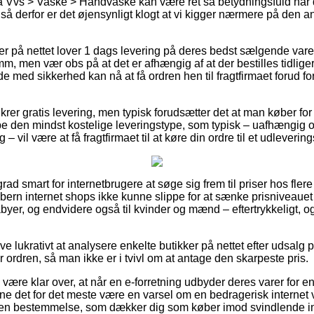
 Vvs > Vaske > Håndvaske kan være ret så betydningsfuld når 
, så derfor er det øjensynligt klogt at vi kigger nærmere på den 
er på nettet lover 1 dags levering på deres bedst sælgende va
 men vær obs på at det er afhængig af at der bestilles tidligere
e med sikkerhed kan nå at få ordren hen til fragtfirmaet forud f
krer gratis levering, men typisk forudsætter det at man køber for
e den mindst kostelige leveringstype, som typisk – uafhængig o
– vil være at få fragtfirmaet til at køre din ordre til et udleverin
rad smart for internetbrugere at søge sig frem til priser hos flere
ern internet shops ikke kunne slippe for at sænke prisniveauet
babyer, og endvidere også til kvinder og mænd – eftertrykkeligt,
ive lukrativt at analysere enkelte butikker på nettet efter udsal
ordren, så man ikke er i tvivl om at antage den skarpeste pris.
være klar over, at når en e-forretning udbyder deres varer for 
unne det for det meste være en varsel om en bedragerisk intern
 af en bestemmelse, som dækker dig som køber imod svindlende 