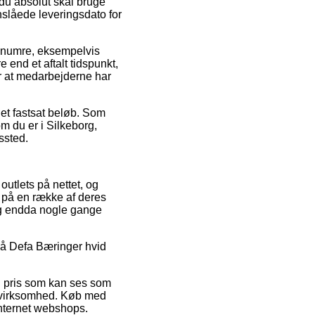
du absolut skal bruge
anslåede leveringsdato for
renumre, eksempelvis
 end et aftalt tidspunkt,
or at medarbejderne har
 et fastsat beløb. Som
m du er i Silkeborg,
gssted.
 outlets på nettet, og
 på en række af deres
 og endda nogle gange
g på Defa Bæringer hvid
en pris som kan ses som
et virksomhed. Køb med
internet webshops.