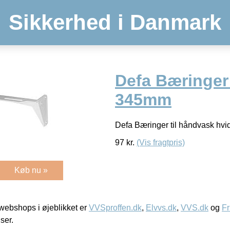
Sikkerhed i Danmark
Defa Bæringer
345mm
Defa Bæringer til håndvask h
97
kr.
(Vis fragtpris)
Køb nu »
ebshops i øjeblikket er
VVSproffen.dk
,
Elvvs.dk
,
VVS.dk
og
Fr
iser.