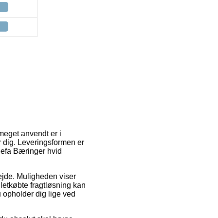
 meget anvendt er i
r dig. Leveringsformen er
Defa Bæringer hvid
rbejde. Muligheden viser
letkøbte fragtløsning kan
u opholder dig lige ved