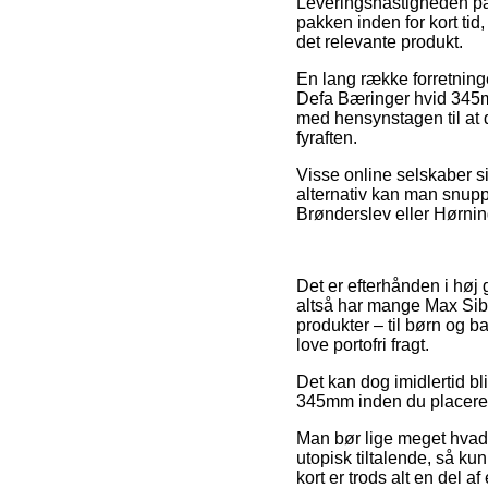
Leveringshastigheden på
pakken inden for kort tid
det relevante produkt.
En lang række forretning
Defa Bæringer hvid 345mm,
med hensynstagen til at d
fyraften.
Visse online selskaber si
alternativ kan man snupp
Brønderslev eller Hørning 
Det er efterhånden i høj g
altså har mange Max Sibb
produkter – til børn og 
love portofri fragt.
Det kan dog imidlertid bl
345mm inden du placerer 
Man bør lige meget hvad 
utopisk tiltalende, så k
kort er trods alt en del