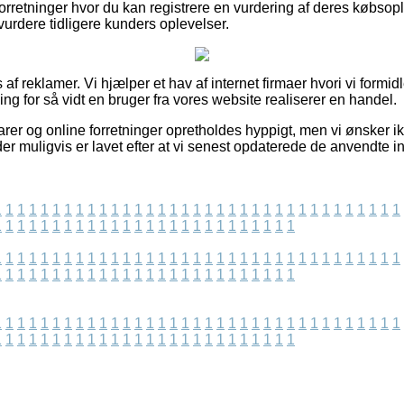
forretninger hvor du kan registrere en vurdering af deres købs
 vurdere tidligere kunders oplevelser.
af reklamer. Vi hjælper et hav af internet firmaer hvori vi formid
ing for så vidt en bruger fra vores website realiserer en handel.
r og online forretninger opretholdes hyppigt, men vi ønsker ikke
 der muligvis er lavet efter at vi senest opdaterede de anvendte i
1
1
1
1
1
1
1
1
1
1
1
1
1
1
1
1
1
1
1
1
1
1
1
1
1
1
1
1
1
1
1
1
1
1
1
1
1
1
1
1
1
1
1
1
1
1
1
1
1
1
1
1
1
1
1
1
1
1
1
1
1
1
1
1
1
1
1
1
1
1
1
1
1
1
1
1
1
1
1
1
1
1
1
1
1
1
1
1
1
1
1
1
1
1
1
1
1
1
1
1
1
1
1
1
1
1
1
1
1
1
1
1
1
1
1
1
1
1
1
1
1
1
1
1
1
1
1
1
1
1
1
1
1
1
1
1
1
1
1
1
1
1
1
1
1
1
1
1
1
1
1
1
1
1
1
1
1
1
1
1
1
1
1
1
1
1
1
1
1
1
1
1
1
1
1
1
1
1
1
1
1
1
1