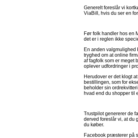
Generelt foreslår vi kort
ViaBill, hvis du ser en fo
Før folk handler hos en M
det er i reglen ikke spec
En anden valgmulighed ku
tryghed om at online firm
af fagfolk som er meget 
oplever udfordringer i p
Herudover er det klogt a
bestillingen, som for ekse
beholder sin ordrekvitte
hvad end du shopper til 
Trustpilot genererer de 
derved foreslår vi, at 
du køber.
Facebook præsterer på sa