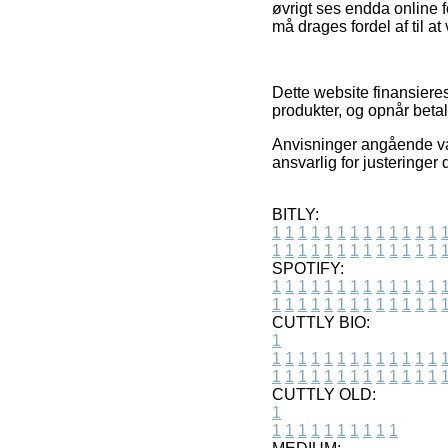
øvrigt ses endda online 
må drages fordel af til at
Dette website finansieres 
produkter, og opnår betal
Anvisninger angående vare
ansvarlig for justeringer
BITLY:
1
1
1
1
1
1
1
1
1
1
1
1
1
1
1
1
1
1
1
1
1
1
1
1
1
1
SPOTIFY:
1
1
1
1
1
1
1
1
1
1
1
1
1
1
1
1
1
1
1
1
1
1
1
1
1
1
CUTTLY BIO:
1
1
1
1
1
1
1
1
1
1
1
1
1
1
1
1
1
1
1
1
1
1
1
1
1
1
1
CUTTLY OLD:
1
1
1
1
1
1
1
1
1
1
1