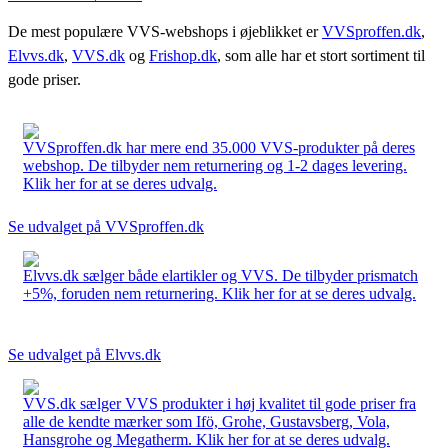
De mest populære VVS-webshops i øjeblikket er
VVSproffen.dk
,
Elvvs.dk
,
VVS.dk
og
Frishop.dk
, som alle har et stort sortiment til
gode priser.
VVSproffen.dk har mere end 35.000 VVS-produkter på deres
webshop. De tilbyder nem returnering og 1-2 dages levering.
Klik her for at se deres udvalg.
Se udvalget på VVSproffen.dk
Elvvs.dk sælger både elartikler og VVS. De tilbyder prismatch
+5%, foruden nem returnering. Klik her for at se deres udvalg.
Se udvalget på Elvvs.dk
VVS.dk sælger VVS produkter i høj kvalitet til gode priser fra
alle de kendte mærker som Ifö, Grohe, Gustavsberg, Vola,
Hansgrohe og Megatherm. Klik her for at se deres udvalg.