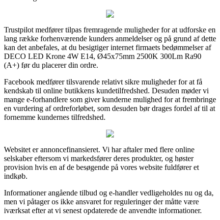
Trustpilot medfører tilpas fremragende muligheder for at udforske en
lang række forhenværende kunders anmeldelser og på grund af dette
kan det anbefales, at du besigtiger internet firmaets bedømmelser af
DECO LED Krone 4W E14, Ø45x75mm 2500K 300Lm Ra90
(A+) før du placerer din ordre.
Facebook medfører tilsvarende relativt sikre muligheder for at få
kendskab til online butikkens kundetilfredshed. Desuden møder vi
mange e-forhandlere som giver kunderne mulighed for at frembringe
en vurdering af ordreforløbet, som desuden bør drages fordel af til at
fornemme kundernes tilfredshed.
Websitet er annoncefinansieret. Vi har aftaler med flere online
selskaber eftersom vi markedsfører deres produkter, og høster
provision hvis en af de besøgende på vores website fuldfører et
indkøb.
Informationer angående tilbud og e-handler vedligeholdes nu og da,
men vi påtager os ikke ansvaret for reguleringer der måtte være
iværksat efter at vi senest opdaterede de anvendte informationer.