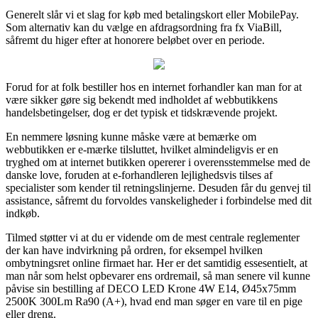
Generelt slår vi et slag for køb med betalingskort eller MobilePay.
Som alternativ kan du vælge en afdragsordning fra fx ViaBill,
såfremt du higer efter at honorere beløbet over en periode.
Forud for at folk bestiller hos en internet forhandler kan man for at
være sikker gøre sig bekendt med indholdet af webbutikkens
handelsbetingelser, dog er det typisk et tidskrævende projekt.
En nemmere løsning kunne måske være at bemærke om
webbutikken er e-mærke tilsluttet, hvilket almindeligvis er en
tryghed om at internet butikken opererer i overensstemmelse med de
danske love, foruden at e-forhandleren lejlighedsvis tilses af
specialister som kender til retningslinjerne. Desuden får du genvej til
assistance, såfremt du forvoldes vanskeligheder i forbindelse med dit
indkøb.
Tilmed støtter vi at du er vidende om de mest centrale reglementer
der kan have indvirkning på ordren, for eksempel hvilken
ombytningsret online firmaet har. Her er det samtidig essesentielt, at
man når som helst opbevarer ens ordremail, så man senere vil kunne
påvise sin bestilling af DECO LED Krone 4W E14, Ø45x75mm
2500K 300Lm Ra90 (A+), hvad end man søger en vare til en pige
eller dreng.