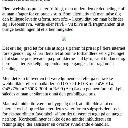
Flere webshops præsterer fri fragt, men undertiden er det betinget af
at man aftager for en præcis sum. Som alternativ må man udse dig
den billigste leveringsform, som ofte – ligegyldigt om man befinder
sig i København, Varde eller Nivå – vil blive at få fragtmanden til at
bringe bestillingen til et afhentningssted.
Det er i høj grad let for alle at søge sig frem til priser på flere internet
foretagender, og så har flertallet af online forhandlere set sig tvunget
til at stampe prisniveauet på produkterne – til børn, samt til damer og
herrer – eftertrykkeligt, og endda nogle gange sikre fragt uden
betaling.
Men det kan til hver en tid være lønnende at eftergå en række
webbutikker efter rabatkoder på DECO LED Krone 4W E14,
Ø45x75mm 2500K 300Lm Ra90 (A+) før du gennemfører dit køb,
således at man er sikret at opnå den prisbilligste pris.
Man må imidlertid være omhyggelig med, at i tilfælde af at en
internet webshop reklamerer deres varer for en salgspris der anses
for ekstraordinært favorabel, så bør det tit være et tegn på en uægte
netshop. Kortbestillinger er ikke desto mindre inkluderet i en
retningslinje, der assisterer en overfor svindlende e-handler.