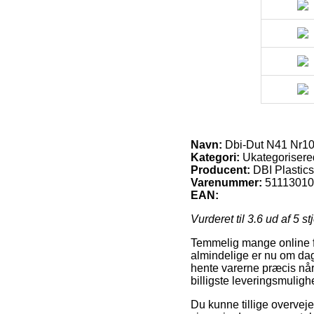
Navn:
Dbi-Dut N41 Nr100
Kategori:
Ukategorisere
Producent:
DBI Plastics
Varenummer:
5111301
EAN:
Vurderet til
3.6
ud af 5 st
Temmelig mange online fir
almindelige er nu om dage 
hente varerne præcis når
billigste leveringsmulig
Du kunne tillige overveje 