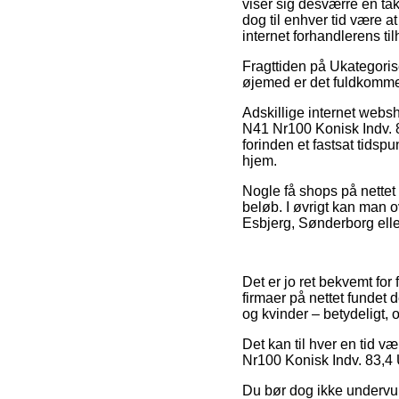
viser sig desværre en tak
dog til enhver tid være a
internet forhandlerens ti
Fragttiden på Ukategorise
øjemed er det fuldkommen 
Adskillige internet webs
N41 Nr100 Konisk Indv. 8
forinden et fastsat tidsp
hjem.
Nogle få shops på nettet 
beløb. I øvrigt kan man 
Esbjerg, Sønderborg eller
Det er jo ret bekvemt for 
firmaer på nettet fundet 
og kvinder – betydeligt,
Det kan til hver en tid v
Nr100 Konisk Indv. 83,4 U
Du bør dog ikke undervurd