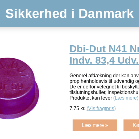
Sikkerhed i Danmark
Dbi-Dut N41 N
Indv. 83,4 Udv.
Generel afdækning der kan anv
prop henholdsvis til udvendig 
De er derfor velegnet til beskytte
tilslutningshuller, inspektionshul
Produktet kan lever
(Læs mere)
7.75
kr.
(Vis fragtpris)
Læs mere »
Kø