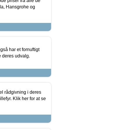
de priser fra alle de
la, Hansgrohe og
så har et fornuftigt
se deres udvalg.
el rådgivning i deres
efyr. Klik her for at se