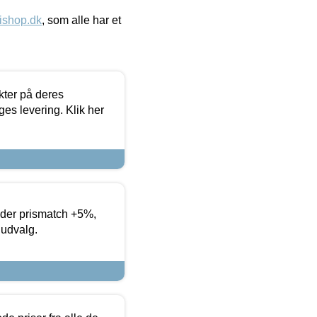
ishop.dk
, som alle har et
ter på deres
es levering. Klik her
yder prismatch +5%,
 udvalg.