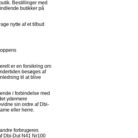
utik. Bestillinger med
indlende butikker på
ge nytte af et tilbud
shoppens
erelt er en forsikring om
 undertiden besøges af
edning til at blive
dende i forbindelse med
 det ydermere
vidne sin ordre af Dbi-
ame eller herre.
 andre forbrugeres
 af Dbi-Dut N41 Nr100