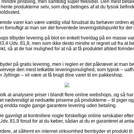
 mindre prisbillig, men samtidig super fleksibel. Den mest betalel
t hente produkterne selv, som dog betinges af at du fysisk befinder
lholdssted.
rede varer kan være vældig vital forudsat du behøver ordren øjeb
fornuftigt at man ser det forventede leveringstidspunkt for det 
hops tilbyder levering på blot en enkelt hverdag på en masse va
3,4 Udv. 81,9, men som ikke desto mindre er regnet ud fra at b
unkt, så at de har mulighed for at nå at få produktet afsted forin
byder på gratis levering, men i reglen er det påkrævet at man best
overveje den mest letkøbte leveringsmulighed, som typisk – ua
 Jyllinge – vil være at få bragt dine varer til en pakkeshop.
folk at analysere priser i blandt flere online webshops, og så har
det nødvendigt at nedsætte priserne på produkterne – til piger o
 og endda nogle gange garantere levering uden betaling.
ære gavnligt at kontrollere nogle forskellige online selskaber efte
dv. 81,9 forud for at du køber, sådan at du er garanteret at antag
ere, at såfremt en internet virksomhed frembyder et produkt til 