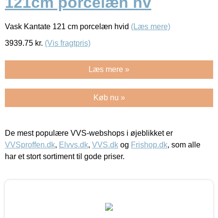
121cm porcelæn hv
Vask Kantate 121 cm porcelæn hvid
(Læs mere)
3939.75
kr.
(Vis fragtpris)
Læs mere »
Køb nu »
De mest populære VVS-webshops i øjeblikket er
VVSproffen.dk
,
Elvvs.dk
,
VVS.dk
og
Frishop.dk
, som alle
har et stort sortiment til gode priser.