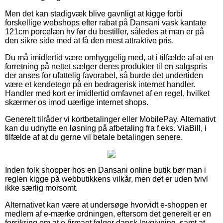
Men det kan stadigvæk blive gavnligt at kigge forbi
forskellige webshops efter rabat på Dansani vask kantate
121cm porcelæn hv før du bestiller, således at man er på
den sikre side med at få den mest attraktive pris.
Du må imidlertid være omhyggelig med, at i tilfælde af at en
forretning på nettet sælger deres produkter til en salgspris
der anses for ufattelig favorabel, så burde det undertiden
være et kendetegn på en bedragerisk internet handler.
Handler med kort er imidlertid omfavnet af en regel, hvilket
skærmer os imod uærlige internet shops.
Generelt tilråder vi kortbetalinger eller MobilePay. Alternativt
kan du udnytte en løsning på afbetaling fra f.eks. ViaBill, i
tilfælde af at du gerne vil betale betalingen senere.
Inden folk shopper hos en Dansani online butik bør man i
reglen kigge på webbutikkens vilkår, men det er uden tvivl
ikke særlig morsomt.
Alternativet kan være at undersøge hvorvidt e-shoppen er
medlem af e-mærke ordningen, eftersom det generelt er en
forsikring om at e-firmaet følger dansk lovgivning, samt at