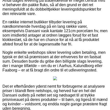
Antal dages levering på Badeværelse er meget central hvis
vi behøver din pakke fluks, så af den grund er det ret
meningsfuldt at du dobbelttjekker leveringstidspunktet for
den relevante vare.
En række internet butikker tilbyder levering på
næstkommende hverdag på en lang række varer,
eksempelvis Dansani vask kantate 121cm porcelæn hv, men
som imidlertid antager at ordren lægges forud for et fast
klokkeslæt, så de har en chance for at nå at få produktet
afsted forud for at de lageransatte har fri.
Nogle enkelte webshops sikrer levering uden betaling, men
typisk er det så præmissen at der erhverves for en fastsat
sum. Desuden burde du gribe den billigste slags levering,
der i mange tilfælde – om du er i Aarhus, Kalundborg eller
Faaborg – er at få bragt din ordre til et udleveringssted.
Det er efterhånden yderst nemt for forbrugerne at analysere
priser i blandt flere netshops, og herved har en hel del
Dansani outlets på nettet set sig nødsaget til at trykke
prisniveauet på deres produkter – til børn, og ligeså til mænd
og kvinder – voldsomt, og endda nogle gange præstere fragt
uden beregning.