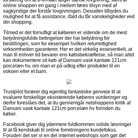
online shoppen en gang i mellem føres tilsyn med af
sagkyndige der forstår lovgivningen. Desuden tilbydes du
mulighed for at få assistance, ifald du får vanskeligheder ved
din shopping.
Tilmed er det fornuftigt at køberen er vidende om de mest
betydningsfulde betingelser der har betydning for
bestillingen, som for eksempel hvilken returrettighed
virksomheden garanterer. Her er det virkelig essesentielt, at
man til enhver tid bevarer ens købsbekræftelse, så man altid
kan dokumentere sit køb af Dansani vask kantate 121cm
porcelæn hv, om man er på udkig efter produkter til en
voksen eller et barn.
Trustpilot forærer dig egentlig fantastiske genveje til at
evaluere forskellige eksisterende køberes vurderinger og
derfor foreslåes det, at du gennemgår netshoppens kritik af
Dansani vask kantate 121cm porcelæn hv forinden du
køber.
Facebook giver dig ydermere fuldkommen solide løsninger
til at få kendskab til online forretningens kundefokus.
Foruden det ser vi en del internet webshops som gør det