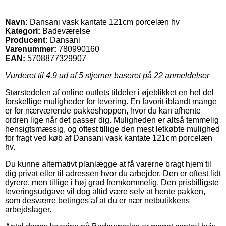
Navn:
Dansani vask kantate 121cm porcelæn hv
Kategori:
Badeværelse
Producent:
Dansani
Varenummer:
780990160
EAN:
5708877329907
Vurderet til
4.9
ud af 5 stjerner baseret på
22
anmeldelser
Størstedelen af online outlets tildeler i øjeblikket en hel del
forskellige muligheder for levering. En favorit iblandt mange
er for nærværende pakkeshoppen, hvor du kan afhente
ordren lige når det passer dig. Muligheden er altså temmelig
hensigtsmæssig, og oftest tillige den mest letkøbte mulighed
for fragt ved køb af Dansani vask kantate 121cm porcelæn
hv.
Du kunne alternativt planlægge at få varerne bragt hjem til
dig privat eller til adressen hvor du arbejder. Den er oftest lidt
dyrere, men tillige i høj grad fremkommelig. Den prisbilligste
leveringsudgave vil dog altid være selv at hente pakken,
som desværre betinges af at du er nær netbutikkens
arbejdslager.