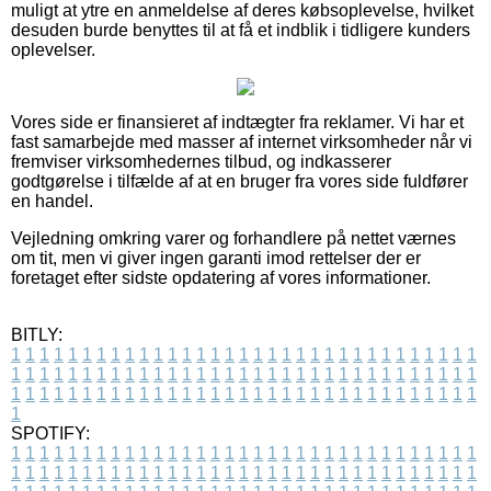
muligt at ytre en anmeldelse af deres købsoplevelse, hvilket
desuden burde benyttes til at få et indblik i tidligere kunders
oplevelser.
Vores side er finansieret af indtægter fra reklamer. Vi har et
fast samarbejde med masser af internet virksomheder når vi
fremviser virksomhedernes tilbud, og indkasserer
godtgørelse i tilfælde af at en bruger fra vores side fuldfører
en handel.
Vejledning omkring varer og forhandlere på nettet værnes
om tit, men vi giver ingen garanti imod rettelser der er
foretaget efter sidste opdatering af vores informationer.
BITLY:
1
1
1
1
1
1
1
1
1
1
1
1
1
1
1
1
1
1
1
1
1
1
1
1
1
1
1
1
1
1
1
1
1
1
1
1
1
1
1
1
1
1
1
1
1
1
1
1
1
1
1
1
1
1
1
1
1
1
1
1
1
1
1
1
1
1
1
1
1
1
1
1
1
1
1
1
1
1
1
1
1
1
1
1
1
1
1
1
1
1
1
1
1
1
1
1
1
1
1
1
SPOTIFY:
1
1
1
1
1
1
1
1
1
1
1
1
1
1
1
1
1
1
1
1
1
1
1
1
1
1
1
1
1
1
1
1
1
1
1
1
1
1
1
1
1
1
1
1
1
1
1
1
1
1
1
1
1
1
1
1
1
1
1
1
1
1
1
1
1
1