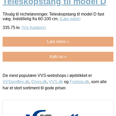
Teleskopstang til model D
Tilvalg til nicheløsninger. Teleskopstang til model D fast
væg. Indstillelig fra 60-100 cm.
(Læs mere)
335.75
kr.
(Vis fragtpris)
Læs mere »
Køb nu »
De mest populære VVS-webshops i øjeblikket er
VVSproffen.dk
,
Elvvs.dk
,
VVS.dk
og
Frishop.dk
, som alle
har et stort sortiment til gode priser.