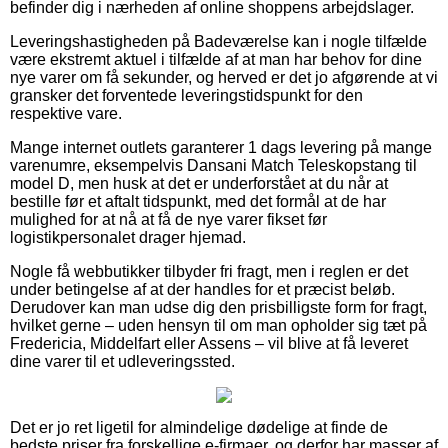
befinder dig i nærheden af online shoppens arbejdslager.
Leveringshastigheden på Badeværelse kan i nogle tilfælde
være ekstremt aktuel i tilfælde af at man har behov for dine
nye varer om få sekunder, og herved er det jo afgørende at vi
gransker det forventede leveringstidspunkt for den
respektive vare.
Mange internet outlets garanterer 1 dags levering på mange
varenumre, eksempelvis Dansani Match Teleskopstang til
model D, men husk at det er underforstået at du når at
bestille før et aftalt tidspunkt, med det formål at de har
mulighed for at nå at få de nye varer fikset før
logistikpersonalet drager hjemad.
Nogle få webbutikker tilbyder fri fragt, men i reglen er det
under betingelse af at der handles for et præcist beløb.
Derudover kan man udse dig den prisbilligste form for fragt,
hvilket gerne – uden hensyn til om man opholder sig tæt på
Fredericia, Middelfart eller Assens – vil blive at få leveret
dine varer til et udleveringssted.
Det er jo ret ligetil for almindelige dødelige at finde de
bedste priser fra forskellige e-firmaer, og derfor har masser af