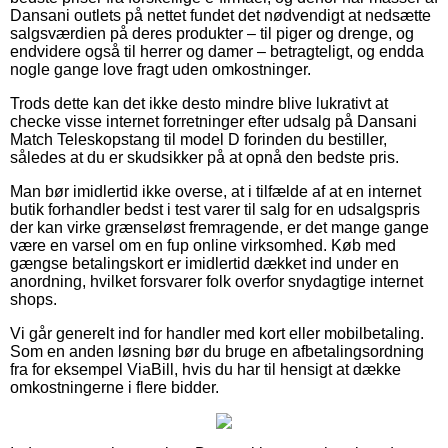
Dansani outlets på nettet fundet det nødvendigt at nedsætte
salgsværdien på deres produkter – til piger og drenge, og
endvidere også til herrer og damer – betragteligt, og endda
nogle gange love fragt uden omkostninger.
Trods dette kan det ikke desto mindre blive lukrativt at
checke visse internet forretninger efter udsalg på Dansani
Match Teleskopstang til model D forinden du bestiller,
således at du er skudsikker på at opnå den bedste pris.
Man bør imidlertid ikke overse, at i tilfælde af at en internet
butik forhandler bedst i test varer til salg for en udsalgspris
der kan virke grænseløst fremragende, er det mange gange
være en varsel om en fup online virksomhed. Køb med
gængse betalingskort er imidlertid dækket ind under en
anordning, hvilket forsvarer folk overfor snydagtige internet
shops.
Vi går generelt ind for handler med kort eller mobilbetaling.
Som en anden løsning bør du bruge en afbetalingsordning
fra for eksempel ViaBill, hvis du har til hensigt at dække
omkostningerne i flere bidder.