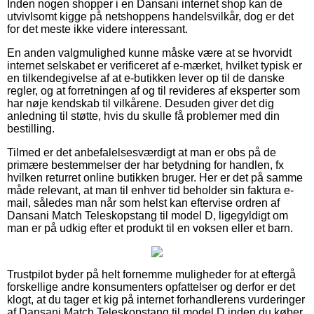
Inden nogen shopper i en Dansani internet shop kan de
utvivlsomt kigge på netshoppens handelsvilkår, dog er det
for det meste ikke videre interessant.
En anden valgmulighed kunne måske være at se hvorvidt
internet selskabet er verificeret af e-mærket, hvilket typisk er
en tilkendegivelse af at e-butikken lever op til de danske
regler, og at forretningen af og til revideres af eksperter som
har nøje kendskab til vilkårene. Desuden giver det dig
anledning til støtte, hvis du skulle få problemer med din
bestilling.
Tilmed er det anbefalelsesværdigt at man er obs på de
primære bestemmelser der har betydning for handlen, fx
hvilken returret online butikken bruger. Her er det på samme
måde relevant, at man til enhver tid beholder sin faktura e-
mail, således man når som helst kan eftervise ordren af
Dansani Match Teleskopstang til model D, ligegyldigt om
man er på udkig efter et produkt til en voksen eller et barn.
Trustpilot byder på helt fornemme muligheder for at eftergå
forskellige andre konsumenters opfattelser og derfor er det
klogt, at du tager et kig på internet forhandlerens vurderinger
af Dansani Match Teleskopstang til model D inden du køber.