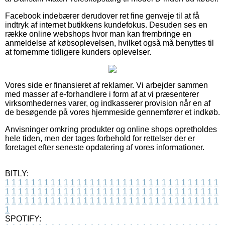
Facebook indebærer derudover ret fine genveje til at få
indtryk af internet butikkens kundefokus. Desuden ses en
række online webshops hvor man kan frembringe en
anmeldelse af købsoplevelsen, hvilket også må benyttes til
at fornemme tidligere kunders oplevelser.
Vores side er finansieret af reklamer. Vi arbejder sammen
med masser af e-forhandlere i form af at vi præsenterer
virksomhedernes varer, og indkasserer provision når en af
de besøgende på vores hjemmeside gennemfører et indkøb.
Anvisninger omkring produkter og online shops opretholdes
hele tiden, men der tages forbehold for rettelser der er
foretaget efter seneste opdatering af vores informationer.
BITLY:
1
1
1
1
1
1
1
1
1
1
1
1
1
1
1
1
1
1
1
1
1
1
1
1
1
1
1
1
1
1
1
1
1
1
1
1
1
1
1
1
1
1
1
1
1
1
1
1
1
1
1
1
1
1
1
1
1
1
1
1
1
1
1
1
1
1
1
1
1
1
1
1
1
1
1
1
1
1
1
1
1
1
1
1
1
1
1
1
1
1
1
1
1
1
1
1
1
1
1
1
SPOTIFY: