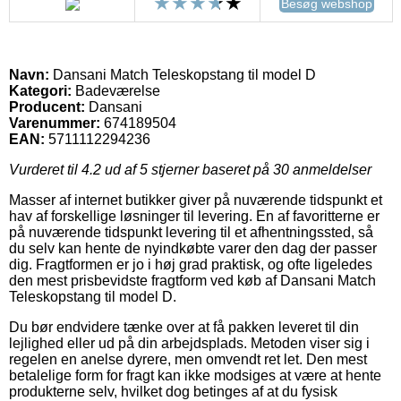
Besøg webshop
Navn:
Dansani Match Teleskopstang til model D
Kategori:
Badeværelse
Producent:
Dansani
Varenummer:
674189504
EAN:
5711112294236
Vurderet til
4.2
ud af 5 stjerner baseret på
30
anmeldelser
Masser af internet butikker giver på nuværende tidspunkt et
hav af forskellige løsninger til levering. En af favoritterne er
på nuværende tidspunkt levering til et afhentningssted, så
du selv kan hente de nyindkøbte varer den dag der passer
dig. Fragtformen er jo i høj grad praktisk, og ofte ligeledes
den mest prisbevidste fragtform ved køb af Dansani Match
Teleskopstang til model D.
Du bør endvidere tænke over at få pakken leveret til din
lejlighed eller ud på din arbejdsplads. Metoden viser sig i
regelen en anelse dyrere, men omvendt ret let. Den mest
betalelige form for fragt kan ikke modsiges at være at hente
produkterne selv, hvilket dog betinges af at du fysisk