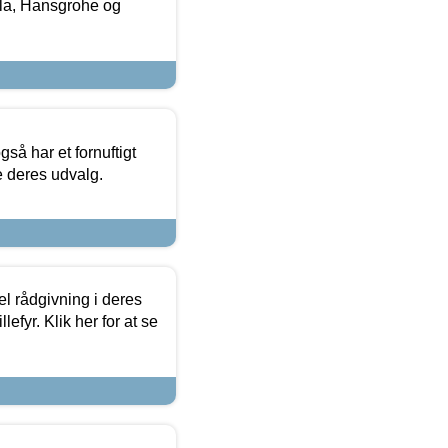
la, Hansgrohe og
så har et fornuftigt
se deres udvalg.
el rådgivning i deres
efyr. Klik her for at se