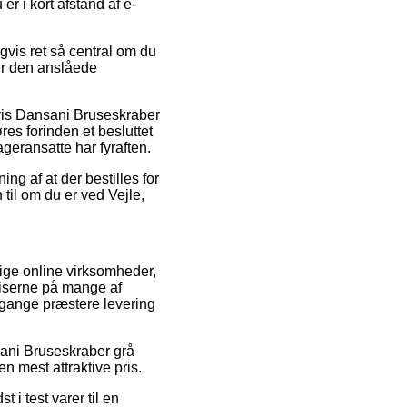
er i kort afstand af e-
vis ret så central om du
ker den anslåede
vis Dansani Bruseskraber
es forinden et besluttet
lageransatte har fyraften.
ng af at der bestilles for
 til om du er ved Vejle,
llige online virksomheder,
riserne på mange af
e gange præstere levering
nsani Bruseskraber grå
n mest attraktive pris.
i test varer til en