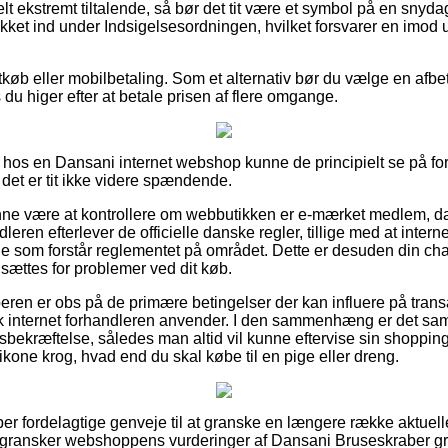
elt ekstremt tiltalende, så bør det tit være et symbol på en snyda
ket ind under Indsigelsesordningen, hvilket forsvarer en imod u
rtkøb eller mobilbetaling. Som et alternativ bør du vælge en afb
 du higer efter at betale prisen af flere omgange.
hos en Dansani internet webshop kunne de principielt se på fo
det er tit ikke videre spændende.
e være at kontrollere om webbutikken er e-mærket medlem, da
leren efterlever de officielle danske regler, tillige med at inter
 som forstår reglementet på området. Dette er desuden din cha
ættes for problemer ved dit køb.
beren er obs på de primære betingelser der kan influere på trans
k internet forhandleren anvender. I den sammenhæng er det sam
sbekræftelse, således man altid vil kunne eftervise sin shoppin
likone krog, hvad end du skal købe til en pige eller dreng.
per fordelagtige genveje til at granske en længere række aktuel
du gransker webshoppens vurderinger af Dansani Bruseskraber grå