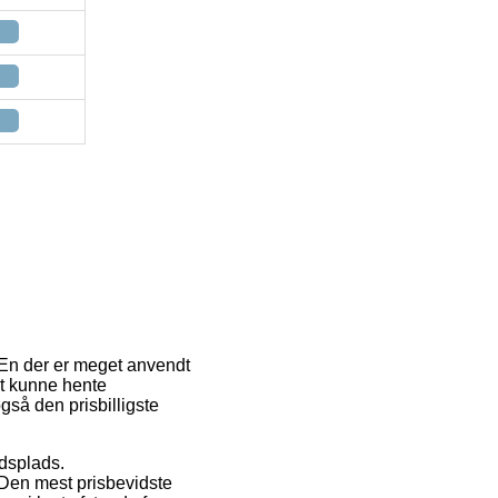
. En der er meget anvendt
 at kunne hente
gså den prisbilligste
jdsplads.
Den mest prisbevidste