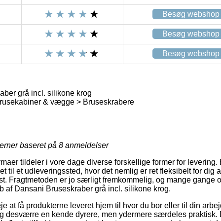
Besøg webshop
Besøg webshop
Besøg webshop
er grå incl. silikone krog
rusekabiner & vægge > Bruseskrabere
jerner baseret på
8
anmeldelser
rmaer tildeler i vore dage diverse forskellige former for levering
et til et udleveringssted, hvor det nemlig er ret fleksibelt for dig
lyst. Fragtmetoden er jo særligt fremkommelig, og mange gange o
b af Dansani Bruseskraber grå incl. silikone krog.
 at få produkterne leveret hjem til hvor du bor eller til din arbe
ig desværre en kende dyrere, men ydermere særdeles praktisk. 