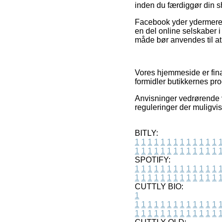
inden du færdiggør din 
Facebook yder ydermere re
en del online selskaber
måde bør anvendes til at t
Vores hjemmeside er fina
formidler butikkernes pr
Anvisninger vedrørende va
reguleringer der muligvis
BITLY:
1
1
1
1
1
1
1
1
1
1
1
1
1
1
1
1
1
1
1
1
1
1
1
1
1
1
SPOTIFY:
1
1
1
1
1
1
1
1
1
1
1
1
1
1
1
1
1
1
1
1
1
1
1
1
1
1
CUTTLY BIO:
1
1
1
1
1
1
1
1
1
1
1
1
1
1
1
1
1
1
1
1
1
1
1
1
1
1
1