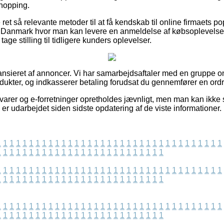
shopping.
t så relevante metoder til at få kendskab til online firmaets pop
 i Danmark hvor man kan levere en anmeldelse af købsoplevelse
age stilling til tidligere kunders oplevelser.
nsieret af annoncer. Vi har samarbejdsaftaler med en gruppe onl
odukter, og indkasserer betaling forudsat du gennemfører en ordr
rer og e-forretninger opretholdes jævnligt, men man kan ikke st
 er udarbejdet siden sidste opdatering af de viste informationer.
1
1
1
1
1
1
1
1
1
1
1
1
1
1
1
1
1
1
1
1
1
1
1
1
1
1
1
1
1
1
1
1
1
1
1
1
1
1
1
1
1
1
1
1
1
1
1
1
1
1
1
1
1
1
1
1
1
1
1
1
1
1
1
1
1
1
1
1
1
1
1
1
1
1
1
1
1
1
1
1
1
1
1
1
1
1
1
1
1
1
1
1
1
1
1
1
1
1
1
1
1
1
1
1
1
1
1
1
1
1
1
1
1
1
1
1
1
1
1
1
1
1
1
1
1
1
1
1
1
1
1
1
1
1
1
1
1
1
1
1
1
1
1
1
1
1
1
1
1
1
1
1
1
1
1
1
1
1
1
1
1
1
1
1
1
1
1
1
1
1
1
1
1
1
1
1
1
1
1
1
1
1
1