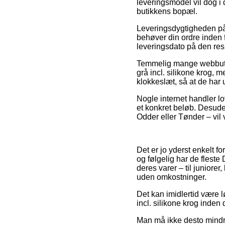
leveringsmodel vil dog i d
butikkens bopæl.
Leveringsdygtigheden på
behøver din ordre inden f
leveringsdato på den res
Temmelig mange webbutik
grå incl. silikone krog,
klokkeslæt, så at de har u
Nogle internet handler lo
et konkret beløb. Desuden
Odder eller Tønder – vil v
Det er jo yderst enkelt f
og følgelig har de flest
deres varer – til juniore
uden omkostninger.
Det kan imidlertid være l
incl. silikone krog inden
Man må ikke desto mindre