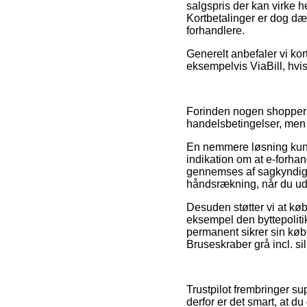
salgspris der kan virke h
Kortbetalinger er dog dæk
forhandlere.
Generelt anbefaler vi ko
eksempelvis ViaBill, hvis
Forinden nogen shopper 
handelsbetingelser, men 
En nemmere løsning kunn
indikation om at e-forhand
gennemses af sagkyndige
håndsrækning, når du uds
Desuden støtter vi at kø
eksempel den byttepoliti
permanent sikrer sin køb
Bruseskraber grå incl. si
Trustpilot frembringer su
derfor er det smart, at 