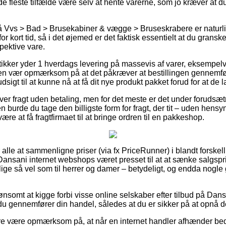
e fleste tilfælde være selv at hente varerne, som jo kræver at du 
 Vvs > Bad > Brusekabiner & vægge > Bruseskrabere er naturlig
or kort tid, så i det øjemed er det faktisk essentielt at du grans
pektive vare.
ker yder 1 hverdags levering på massevis af varer, eksempel
 men vær opmærksom på at det påkræver at bestillingen gennemfør
dsigt til at kunne nå at få dit nye produkt pakket forud for at de 
ver fragt uden betaling, men for det meste er det under forudsætni
 burde du tage den billigste form for fragt, der tit – uden hensyn
ære at få fragtfirmaet til at bringe ordren til en pakkeshop.
or alle at sammenligne priser (via fx PriceRunner) i blandt forske
e Dansani internet webshops været presset til at at sænke salgsp
r, lige så vel som til herrer og damer – betydeligt, og endda nogl
ønsomt at kigge forbi visse online selskaber efter tilbud på Da
 du gennemfører din handel, således at du er sikker på at opnå de
 være opmærksom på, at når en internet handler afhænder bedst 