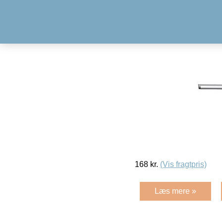
168
kr.
(Vis fragtpris)
Læs mere »