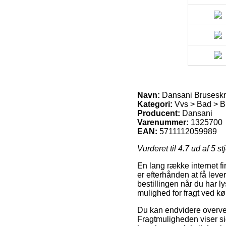
Navn:
Dansani Bruseskrab
Kategori:
Vvs > Bad > B
Producent:
Dansani
Varenummer:
1325700
EAN:
5711112059989
Vurderet til
4.7
ud af 5 st
En lang række internet fi
er efterhånden at få lever
bestillingen når du har 
mulighed for fragt ved kø
Du kan endvidere overveje
Fragtmuligheden viser s