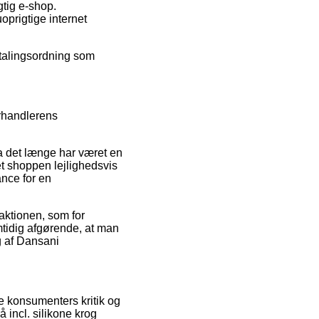
gtig e-shop.
oprigtige internet
etalingsordning som
rhandlerens
 det længe har været en
net shoppen lejlighedsvis
nce for en
aktionen, som for
tidig afgørende, at man
g af Dansani
le konsumenters kritik og
 incl. silikone krog