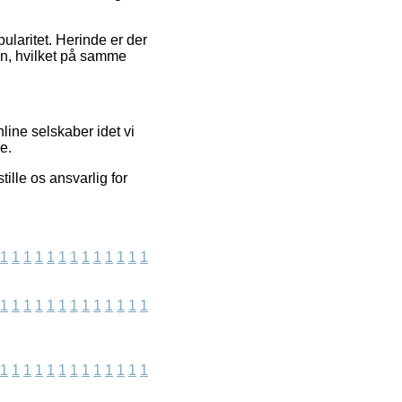
ularitet. Herinde er der
n, hvilket på samme
ine selskaber idet vi
e.
ille os ansvarlig for
1
1
1
1
1
1
1
1
1
1
1
1
1
1
1
1
1
1
1
1
1
1
1
1
1
1
1
1
1
1
1
1
1
1
1
1
1
1
1