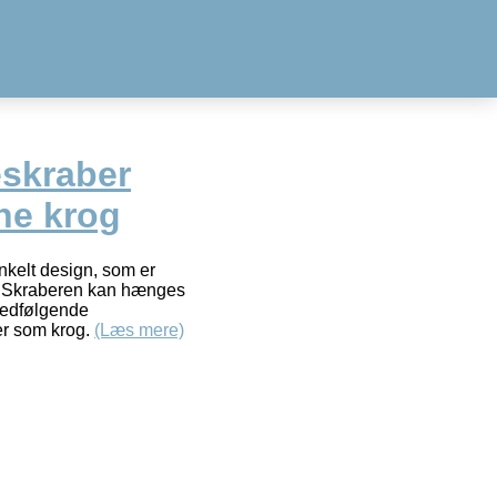
skraber
one krog
nkelt design, som er
. Skraberen kan hænges
 medfølgende
er som krog.
(Læs mere)