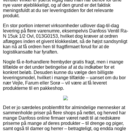
nye varer øjeblikkeligt, og af den grund er det faktisk
meningsfuldt at du ser leveringstiden for det relevante
produkt.
En stor portion internet virksomheder udlover dag-til-dag
levering på flere varenumre, eksempelvis Danfoss Ventil Ra-
N 15uk 1/2 Ovl, 013G0153, hvilket dog kræver at ordren
aflægges inden et givent klokkeslæt, så de højst sandsynligt
kan nå at få ordren hen til fragtfirmaet forud for at de
logistikansatte har fyraften.
Nogle få e-forhandlere frembyder gratis fragt, men i mange
tilfælde er det under betingelse af at du indkøber for et
konkret beløb. Desuden kunne du vælge den billigste
leveringsmodel, hvilket i mange tilfælde – uanset om du bor
nær Vejle, Farum eller Sorø – vil være at få leveret
produkterne til en pakkeshop.
Det er jo særdeles problemfrit for almindelige mennesker at
sammenholde priser på flere shops på nettet, og herved har
mange Danfoss online firmaer været nødt til at nedskære
priserne på mange af deres produkter – til drenge og piger,
samt også til damer og herrer – betragteligt, og endda nogle