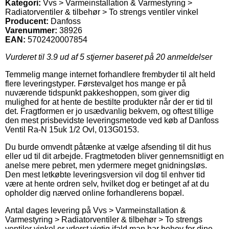
Kategori:
Vvs > Varmeinstallation & Varmestyring >
Radiatorventiler & tilbehør > To strengs ventiler vinkel
Producent:
Danfoss
Varenummer:
38926
EAN:
5702420007854
Vurderet til
3.9
ud af 5 stjerner baseret på
20
anmeldelser
Temmelig mange internet forhandlere frembyder til alt held
flere leveringstyper. Førstevalget hos mange er på
nuværende tidspunkt pakkeshoppen, som giver dig
mulighed for at hente de bestilte produkter når der er tid til
det. Fragtformen er jo usædvanlig bekvem, og oftest tillige
den mest prisbevidste leveringsmetode ved køb af Danfoss
Ventil Ra-N 15uk 1/2 Ovl, 013G0153.
Du burde omvendt påtænke at vælge afsending til dit hus
eller ud til dit arbejde. Fragtmetoden bliver gennemsnitligt en
anelse mere pebret, men ydermere meget gnidningsløs.
Den mest letkøbte leveringsversion vil dog til enhver tid
være at hente ordren selv, hvilket dog er betinget af at du
opholder dig nærved online forhandlerens bopæl.
Antal dages levering på Vvs > Varmeinstallation &
Varmestyring > Radiatorventiler & tilbehør > To strengs
ventiler vinkel er yderst vigtig ifald man har behov for dine