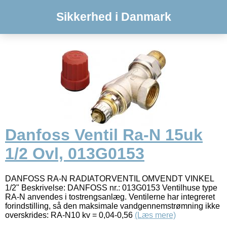
Sikkerhed i Danmark
Danfoss Ventil Ra-N 15uk
1/2 Ovl, 013G0153
DANFOSS RA-N RADIATORVENTIL OMVENDT VINKEL
1/2" Beskrivelse: DANFOSS nr.: 013G0153 Ventilhuse type
RA-N anvendes i tostrengsanlæg. Ventilerne har integreret
forindstilling, så den maksimale vandgennemstrømning ikke
overskrides: RA-N10 kv = 0,04-0,56
(Læs mere)