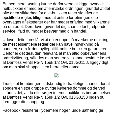
En nemmere løsning kunne derfor være at kigge hvorvidt
netbutikken er medlem af e-mærke ordningen, grundet at det
ofte er en sikkerhed for at e-butikken retter sig efter de
opstillede regler, tillige med at online forretningen ofte
overvåges af eksperter der har meget erfaring med vilkårene
på området. Derudover giver det dig chance for hjælpende
service, ifald du møder besvær med din handel.
Udover dette foreslår vi at du er oppe på mærkerne omkring
de mest essentielle regler der kan have indvirkning på
handlen, som fx den byttepolitik online butikken garanterer.
Derfor er det desuden relevant, at man altid opbevarer ens
ordrekvittering, således man senere vil kunne bevidne købet
af Danfoss Ventil Ra-N 15uk 1/2 Ovl, 013G0153, ligegyldigt
om man skal shoppe til en herre eller dame.
Trustpilot frembringer fuldstændig fortræffelige chancer for at
sondere en stor gruppe øvrige køberes domme og derved
tilrådes det, at du eftersøger internet butikkens bedømmelser
af Danfoss Ventil Ra-N 15uk 1/2 Ovl, 013G0153 inden du
færdiggør din shopping.
Facebook resulterer i ydermere nogenlunde uafhængige