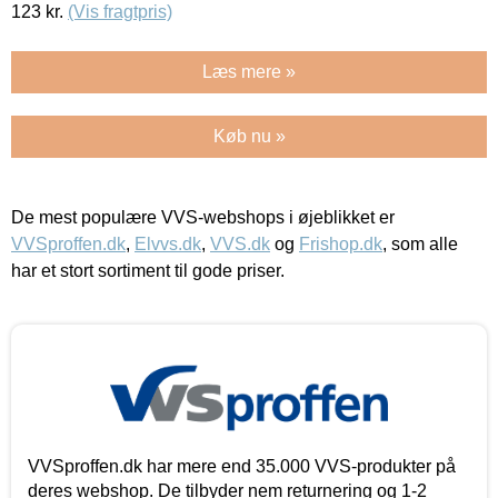
123
kr.
(Vis fragtpris)
Læs mere »
Køb nu »
De mest populære VVS-webshops i øjeblikket er
VVSproffen.dk
,
Elvvs.dk
,
VVS.dk
og
Frishop.dk
, som alle
har et stort sortiment til gode priser.
VVSproffen.dk har mere end 35.000 VVS-produkter på
deres webshop. De tilbyder nem returnering og 1-2