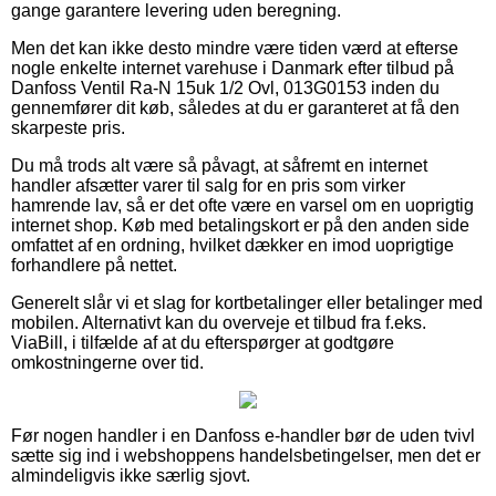
gange garantere levering uden beregning.
Men det kan ikke desto mindre være tiden værd at efterse
nogle enkelte internet varehuse i Danmark efter tilbud på
Danfoss Ventil Ra-N 15uk 1/2 Ovl, 013G0153 inden du
gennemfører dit køb, således at du er garanteret at få den
skarpeste pris.
Du må trods alt være så påvagt, at såfremt en internet
handler afsætter varer til salg for en pris som virker
hamrende lav, så er det ofte være en varsel om en uoprigtig
internet shop. Køb med betalingskort er på den anden side
omfattet af en ordning, hvilket dækker en imod uoprigtige
forhandlere på nettet.
Generelt slår vi et slag for kortbetalinger eller betalinger med
mobilen. Alternativt kan du overveje et tilbud fra f.eks.
ViaBill, i tilfælde af at du efterspørger at godtgøre
omkostningerne over tid.
Før nogen handler i en Danfoss e-handler bør de uden tvivl
sætte sig ind i webshoppens handelsbetingelser, men det er
almindeligvis ikke særlig sjovt.