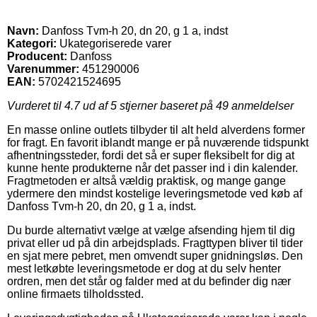
Navn:
Danfoss Tvm-h 20, dn 20, g 1 a, indst
Kategori:
Ukategoriserede varer
Producent:
Danfoss
Varenummer:
451290006
EAN:
5702421524695
Vurderet til
4.7
ud af 5 stjerner baseret på
49
anmeldelser
En masse online outlets tilbyder til alt held alverdens former
for fragt. En favorit iblandt mange er på nuværende tidspunkt
afhentningssteder, fordi det så er super fleksibelt for dig at
kunne hente produkterne når det passer ind i din kalender.
Fragtmetoden er altså vældig praktisk, og mange gange
ydermere den mindst kostelige leveringsmetode ved køb af
Danfoss Tvm-h 20, dn 20, g 1 a, indst.
Du burde alternativt vælge at vælge afsending hjem til dig
privat eller ud på din arbejdsplads. Fragttypen bliver til tider
en sjat mere pebret, men omvendt super gnidningsløs. Den
mest letkøbte leveringsmetode er dog at du selv henter
ordren, men det står og falder med at du befinder dig nær
online firmaets tilholdssted.