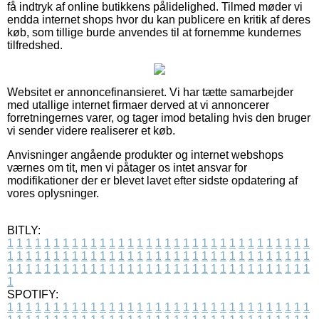
få indtryk af online butikkens pålidelighed. Tilmed møder vi
endda internet shops hvor du kan publicere en kritik af deres
køb, som tillige burde anvendes til at fornemme kundernes
tilfredshed.
Websitet er annoncefinansieret. Vi har tætte samarbejder
med utallige internet firmaer derved at vi annoncerer
forretningernes varer, og tager imod betaling hvis den bruger
vi sender videre realiserer et køb.
Anvisninger angående produkter og internet webshops
værnes om tit, men vi påtager os intet ansvar for
modifikationer der er blevet lavet efter sidste opdatering af
vores oplysninger.
BITLY:
1
1
1
1
1
1
1
1
1
1
1
1
1
1
1
1
1
1
1
1
1
1
1
1
1
1
1
1
1
1
1
1
1
1
1
1
1
1
1
1
1
1
1
1
1
1
1
1
1
1
1
1
1
1
1
1
1
1
1
1
1
1
1
1
1
1
1
1
1
1
1
1
1
1
1
1
1
1
1
1
1
1
1
1
1
1
1
1
1
1
1
1
1
1
1
1
1
1
1
1
SPOTIFY:
1
1
1
1
1
1
1
1
1
1
1
1
1
1
1
1
1
1
1
1
1
1
1
1
1
1
1
1
1
1
1
1
1