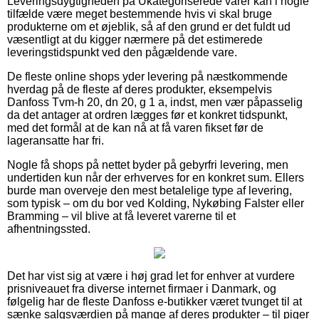
Leveringsdygtigheden på Ukategoriserede varer kan i nogle
tilfælde være meget bestemmende hvis vi skal bruge
produkterne om et øjeblik, så af den grund er det fuldt ud
væsentligt at du kigger nærmere på det estimerede
leveringstidspunkt ved den pågældende vare.
De fleste online shops yder levering på næstkommende
hverdag på de fleste af deres produkter, eksempelvis
Danfoss Tvm-h 20, dn 20, g 1 a, indst, men vær påpasselig
da det antager at ordren lægges før et konkret tidspunkt,
med det formål at de kan nå at få varen fikset før de
lageransatte har fri.
Nogle få shops på nettet byder på gebyrfri levering, men
undertiden kun når der erhverves for en konkret sum. Ellers
burde man overveje den mest betalelige type af levering,
som typisk – om du bor ved Kolding, Nykøbing Falster eller
Bramming – vil blive at få leveret varerne til et
afhentningssted.
Det har vist sig at være i høj grad let for enhver at vurdere
prisniveauet fra diverse internet firmaer i Danmark, og
følgelig har de fleste Danfoss e-butikker været tvunget til at
sænke salgsværdien på mange af deres produkter – til piger