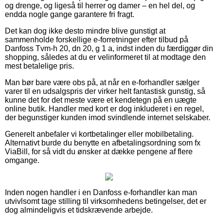
og drenge, og ligeså til herrer og damer – en hel del, og
endda nogle gange garantere fri fragt.
Det kan dog ikke desto mindre blive gunstigt at
sammenholde forskellige e-forretninger efter tilbud på
Danfoss Tvm-h 20, dn 20, g 1 a, indst inden du færdiggør din
shopping, således at du er velinformeret til at modtage den
mest betalelige pris.
Man bør bare være obs på, at når en e-forhandler sælger
varer til en udsalgspris der virker helt fantastisk gunstig, så
kunne det for det meste være et kendetegn på en uægte
online butik. Handler med kort er dog inkluderet i en regel,
der begunstiger kunden imod svindlende internet selskaber.
Generelt anbefaler vi kortbetalinger eller mobilbetaling.
Alternativt burde du benytte en afbetalingsordning som fx
ViaBill, for så vidt du ønsker at dække pengene af flere
omgange.
Inden nogen handler i en Danfoss e-forhandler kan man
utvivlsomt tage stilling til virksomhedens betingelser, det er
dog almindeligvis et tidskrævende arbejde.