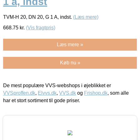
1 a, indst
TVM-H 20, DN 20, G 1 A, indst.
(Læs mere)
668.75
kr.
(Vis fragtpris)
Læs mere »
Køb nu »
De mest populære VVS-webshops i øjeblikket er
VVSproffen.dk
,
Elvvs.dk
,
VVS.dk
og
Frishop.dk
, som alle
har et stort sortiment til gode priser.