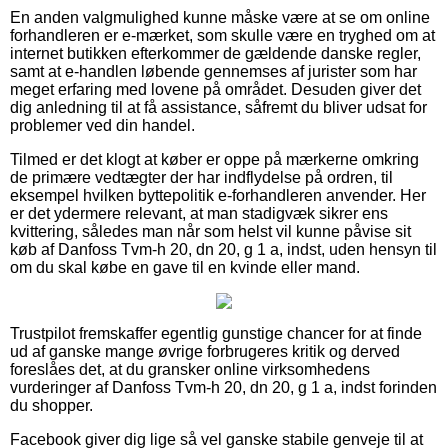
En anden valgmulighed kunne måske være at se om online
forhandleren er e-mærket, som skulle være en tryghed om at
internet butikken efterkommer de gældende danske regler,
samt at e-handlen løbende gennemses af jurister som har
meget erfaring med lovene på området. Desuden giver det
dig anledning til at få assistance, såfremt du bliver udsat for
problemer ved din handel.
Tilmed er det klogt at køber er oppe på mærkerne omkring
de primære vedtægter der har indflydelse på ordren, til
eksempel hvilken byttepolitik e-forhandleren anvender. Her
er det ydermere relevant, at man stadigvæk sikrer ens
kvittering, således man når som helst vil kunne påvise sit
køb af Danfoss Tvm-h 20, dn 20, g 1 a, indst, uden hensyn til
om du skal købe en gave til en kvinde eller mand.
Trustpilot fremskaffer egentlig gunstige chancer for at finde
ud af ganske mange øvrige forbrugeres kritik og derved
foreslåes det, at du gransker online virksomhedens
vurderinger af Danfoss Tvm-h 20, dn 20, g 1 a, indst forinden
du shopper.
Facebook giver dig lige så vel ganske stabile genveje til at