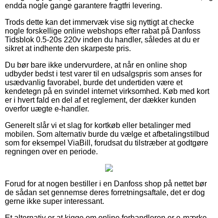
endda nogle gange garantere fragtfri levering.
Trods dette kan det immervæk vise sig nyttigt at checke
nogle forskellige online webshops efter rabat på Danfoss
Tidsblok 0.5-20s 220v inden du handler, således at du er
sikret at indhente den skarpeste pris.
Du bør bare ikke undervurdere, at når en online shop
udbyder bedst i test varer til en udsalgspris som anses for
usædvanlig favorabel, burde det undertiden være et
kendetegn på en svindel internet virksomhed. Køb med kort
er i hvert fald en del af et reglement, der dækker kunden
overfor uægte e-handler.
Generelt slår vi et slag for kortkøb eller betalinger med
mobilen. Som alternativ burde du vælge et afbetalingstilbud
som for eksempel ViaBill, forudsat du tilstræber at godtgøre
regningen over en periode.
Forud for at nogen bestiller i en Danfoss shop på nettet bør
de sådan set gennemse deres forretningsaftale, det er dog
gerne ikke super interessant.
Et alternativ er at kigge om online forhandleren er e-mærke