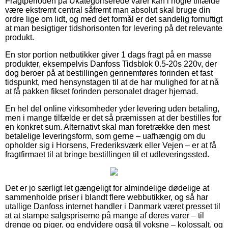
Fragtperioden på Ukategoriserede varer kan i nogle tilfælde
være ekstremt central såfremt man absolut skal bruge din
ordre lige om lidt, og med det formål er det sandelig fornuftigt
at man besigtiger tidshorisonten for levering på det relevante
produkt.
En stor portion netbutikker giver 1 dags fragt på en masse
produkter, eksempelvis Danfoss Tidsblok 0.5-20s 220v, der
dog beroer på at bestillingen gennemføres forinden et fast
tidspunkt, med hensynstagen til at de har mulighed for at nå
at få pakken fikset forinden personalet drager hjemad.
En hel del online virksomheder yder levering uden betaling,
men i mange tilfælde er det så præmissen at der bestilles for
en konkret sum. Alternativt skal man foretrække den mest
betalelige leveringsform, som gerne – uafhængig om du
opholder sig i Horsens, Frederiksværk eller Vejen – er at få
fragtfirmaet til at bringe bestillingen til et udleveringssted.
Det er jo særligt let gængeligt for almindelige dødelige at
sammenholde priser i blandt flere webbutikker, og så har
utallige Danfoss internet handler i Danmark været presset til
at at stampe salgspriserne på mange af deres varer – til
drenge og piger, og endvidere også til voksne – kolossalt, og