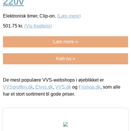
220v
Elektronisk timer, Clip-on.
(Læs mere)
501.75
kr.
(Vis fragtpris)
Læs mere »
Køb nu »
De mest populære VVS-webshops i øjeblikket er
VVSproffen.dk
,
Elvvs.dk
,
VVS.dk
og
Frishop.dk
, som alle
har et stort sortiment til gode priser.