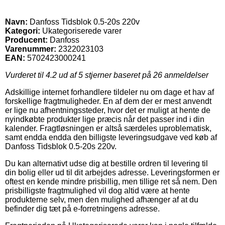
Navn:
Danfoss Tidsblok 0.5-20s 220v
Kategori:
Ukategoriserede varer
Producent:
Danfoss
Varenummer:
2322023103
EAN:
5702423000241
Vurderet til
4.2
ud af 5 stjerner baseret på
26
anmeldelser
Adskillige internet forhandlere tildeler nu om dage et hav af
forskellige fragtmuligheder. En af dem der er mest anvendt
er lige nu afhentningssteder, hvor det er muligt at hente de
nyindkøbte produkter lige præcis når det passer ind i din
kalender. Fragtløsningen er altså særdeles uproblematisk,
samt endda endda den billigste leveringsudgave ved køb af
Danfoss Tidsblok 0.5-20s 220v.
Du kan alternativt udse dig at bestille ordren til levering til
din bolig eller ud til dit arbejdes adresse. Leveringsformen er
oftest en kende mindre prisbillig, men tillige ret så nem. Den
prisbilligste fragtmulighed vil dog altid være at hente
produkterne selv, men den mulighed afhænger af at du
befinder dig tæt på e-forretningens adresse.