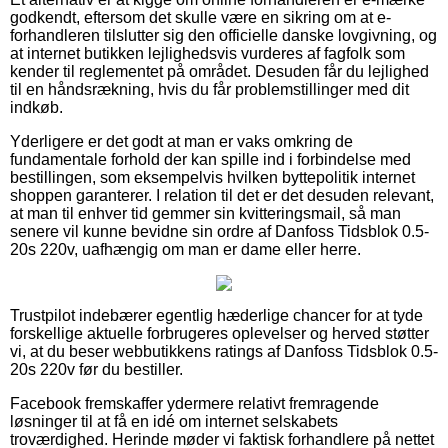
godkendt, eftersom det skulle være en sikring om at e-
forhandleren tilslutter sig den officielle danske lovgivning, og
at internet butikken lejlighedsvis vurderes af fagfolk som
kender til reglementet på området. Desuden får du lejlighed
til en håndsrækning, hvis du får problemstillinger med dit
indkøb.
Yderligere er det godt at man er vaks omkring de
fundamentale forhold der kan spille ind i forbindelse med
bestillingen, som eksempelvis hvilken byttepolitik internet
shoppen garanterer. I relation til det er det desuden relevant,
at man til enhver tid gemmer sin kvitteringsmail, så man
senere vil kunne bevidne sin ordre af Danfoss Tidsblok 0.5-
20s 220v, uafhængig om man er dame eller herre.
Trustpilot indebærer egentlig hæderlige chancer for at tyde
forskellige aktuelle forbrugeres oplevelser og herved støtter
vi, at du beser webbutikkens ratings af Danfoss Tidsblok 0.5-
20s 220v før du bestiller.
Facebook fremskaffer ydermere relativt fremragende
løsninger til at få en idé om internet selskabets
troværdighed. Herinde møder vi faktisk forhandlere på nettet