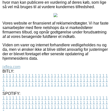
hvor man kan publicere en vurdering af deres køb, som lige
så vel må bruges til at vurdere kundernes tilfredshed.
Vores website er finansieret af reklameindtægter. Vi har faste
samarbejder med flere netshops da vi markedsfører
firmaernes tilbud, og opnår godtgørelse under forudsætning
af at vores besøgende fuldfører et indkøb.
Viden om varer og internet forhandlere vedligeholdes nu og
da, men vi ønsker ikke at blive stillet ansvarlig for justeringer
der er blevet foretaget efter seneste opdatering af
hjemmesidens data.
jxflea.com
BITLY:
1
1
1
1
1
1
1
1
1
1
1
1
1
1
1
1
1
1
1
1
1
1
1
1
1
1
1
1
1
1
1
1
1
1
1
1
1
1
1
1
1
1
1
1
1
1
1
1
1
1
1
1
1
1
1
1
1
1
1
1
1
1
1
1
1
1
1
1
1
1
1
1
1
1
1
1
1
1
1
1
1
1
1
1
1
1
1
1
1
1
1
1
1
1
1
1
1
1
1
1
SPOTIFY:
1
1
1
1
1
1
1
1
1
1
1
1
1
1
1
1
1
1
1
1
1
1
1
1
1
1
1
1
1
1
1
1
1
1
1
1
1
1
1
1
1
1
1
1
1
1
1
1
1
1
1
1
1
1
1
1
1
1
1
1
1
1
1
1
1
1
1
1
1
1
1
1
1
1
1
1
1
1
1
1
1
1
1
1
1
1
1
1
1
1
1
1
1
1
1
1
1
1
1