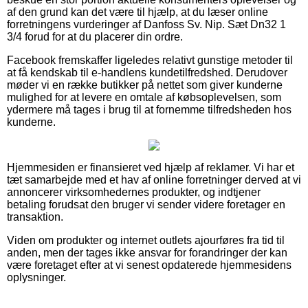
af den grund kan det være til hjælp, at du læser online
forretningens vurderinger af Danfoss Sv. Nip. Sæt Dn32 1
3/4 forud for at du placerer din ordre.
Facebook fremskaffer ligeledes relativt gunstige metoder til
at få kendskab til e-handlens kundetilfredshed. Derudover
møder vi en række butikker på nettet som giver kunderne
mulighed for at levere en omtale af købsoplevelsen, som
ydermere må tages i brug til at fornemme tilfredsheden hos
kunderne.
Hjemmesiden er finansieret ved hjælp af reklamer. Vi har et
tæt samarbejde med et hav af online forretninger derved at vi
annoncerer virksomhedernes produkter, og indtjener
betaling forudsat den bruger vi sender videre foretager en
transaktion.
Viden om produkter og internet outlets ajourføres fra tid til
anden, men der tages ikke ansvar for forandringer der kan
være foretaget efter at vi senest opdaterede hjemmesidens
oplysninger.