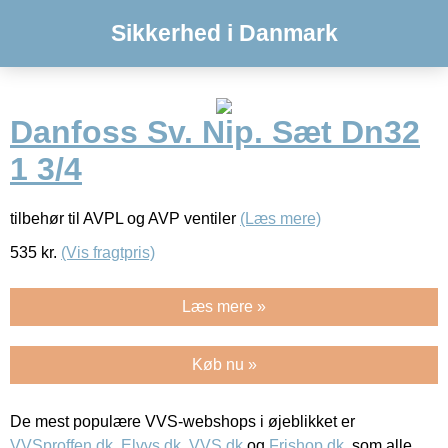
Sikkerhed i Danmark
Danfoss Sv. Nip. Sæt Dn32
1 3/4
tilbehør til AVPL og AVP ventiler
(Læs mere)
535
kr.
(Vis fragtpris)
Læs mere »
Køb nu »
De mest populære VVS-webshops i øjeblikket er
VVSproffen.dk
,
Elvvs.dk
,
VVS.dk
og
Frishop.dk
, som alle