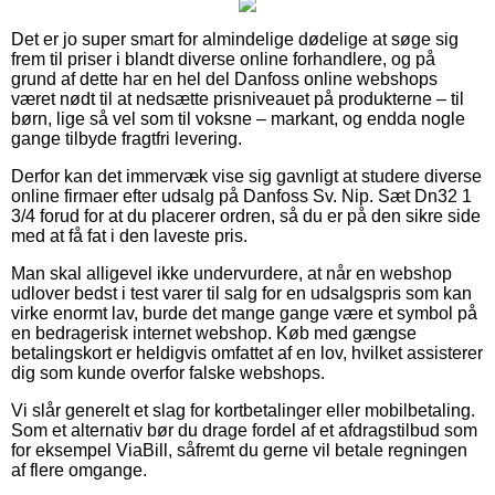
Det er jo super smart for almindelige dødelige at søge sig
frem til priser i blandt diverse online forhandlere, og på
grund af dette har en hel del Danfoss online webshops
været nødt til at nedsætte prisniveauet på produkterne – til
børn, lige så vel som til voksne – markant, og endda nogle
gange tilbyde fragtfri levering.
Derfor kan det immervæk vise sig gavnligt at studere diverse
online firmaer efter udsalg på Danfoss Sv. Nip. Sæt Dn32 1
3/4 forud for at du placerer ordren, så du er på den sikre side
med at få fat i den laveste pris.
Man skal alligevel ikke undervurdere, at når en webshop
udlover bedst i test varer til salg for en udsalgspris som kan
virke enormt lav, burde det mange gange være et symbol på
en bedragerisk internet webshop. Køb med gængse
betalingskort er heldigvis omfattet af en lov, hvilket assisterer
dig som kunde overfor falske webshops.
Vi slår generelt et slag for kortbetalinger eller mobilbetaling.
Som et alternativ bør du drage fordel af et afdragstilbud som
for eksempel ViaBill, såfremt du gerne vil betale regningen
af flere omgange.