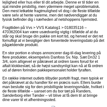
lejlighed eller hus eller til dit arbejde. Denne er til tider en
sjat mindre prisbillig, men ydermere meget uproblematisk.
Den mest letkøbte fragtmulighed vil dog i de fleste tilfælde
være selv at hente varerne, men det nødvendiggør at du
fysisk befinder dig i nærheden af netshoppens hjemsted.
Fragttiden på Vvs > VVS Katalog1 > 018035116 –
470362004 kan være usædvanlig vigtig i tilfælde af at du
står og skal bruge din pakke om kort tid, og herved er det ret
fornuftigt at vi besigtiger den forventede leveringsdato på det
pågældende produkt.
En stor portion e-shops annoncerer dag-til-dag levering på
flere produkter, eksempelvis Danfoss Sv. Nip. Sæt Dn32 1
3/4, som alligevel er påkrævet at ordren laves forud for et
aftalt klokkeslæt, så de højst sandsynligt kan nå at få ordren
ud af døren forinden pakkepersonalet holder fyraften.
En række internet outlets tilbyder portofri fragt, men typisk er
det påkrævet at du handler for en præcis sum. Ellers burde
man beslutte sig for den prisbilligste leveringsmåde, hvilket i
de fleste tilfælde – uanset om du bor tæt på Randers,
Sønderborg eller Tønder – vil blive at få dem til at bringe
dine varer til et afhentningssted.