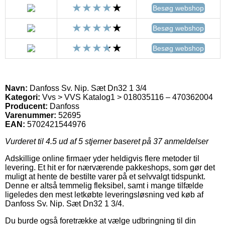
Besøg webshop
Besøg webshop
Besøg webshop
Navn:
Danfoss Sv. Nip. Sæt Dn32 1 3/4
Kategori:
Vvs > VVS Katalog1 > 018035116 – 470362004
Producent:
Danfoss
Varenummer:
52695
EAN:
5702421544976
Vurderet til
4.5
ud af 5 stjerner baseret på
37
anmeldelser
Adskillige online firmaer yder heldigvis flere metoder til
levering. Et hit er for nærværende pakkeshops, som gør det
muligt at hente de bestilte varer på et selvvalgt tidspunkt.
Denne er altså temmelig fleksibel, samt i mange tilfælde
ligeledes den mest letkøbte leveringsløsning ved køb af
Danfoss Sv. Nip. Sæt Dn32 1 3/4.
Du burde også foretrække at vælge udbringning til din