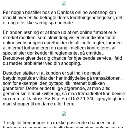
Før nogen bestiller hos en Danfoss online webshop kan
man til hver en tid betragte deres forretningsbetingelser, det
er dog ofte ikke særlig spændende.
En anden løsning er at finde ud af om online firmaet er e-
mærket medlem, som almindeligvis er en indikator for at
online webshoppen opretholder de officielle regler, foruden
at internet forhandleren en gang i mellem kontrolleres af
specialister der kender til reglementet på området.
Derudover giver det dig chance for hjælpende service, ifald
du møder problemer ved din shopping.
Desuden støtter vi at kunden er sat ind i de mest
betydningsfulde vilkår der har indflydelse på transaktionen,
som for eksempel den byttepolitik internet butikken
garanterer. Derfor er det tillige afgørende, at man altid
gemmer sin e-mail kvittering, så man fremadrettet kan bevise
sin ordre af Danfoss Sv. Nip. Sæt Dn32 1 3/4, ligegyldigt om
man shopper til en dame eller herre.
Trustpilot frembringer en række passende chancer for at
beskue en stor portion aktuelle konsumenters oplevelser og