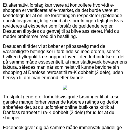
Et alternativt forslag kan være at kontrollere hvorvidt e-
shoppen er verificeret af e-mærket, da det burde være et
kendetegn for at online forretningen respekterer gældende
dansk lovgivning, tillige med at e-forretningen lejlighedsvis
revideres af eksperter som forstår de gældende regler.
Desuden tilbydes du genvej til at blive assisteret, ifald du
møder problemer med din bestilling.
Desuden tilråder vi at køber er påpasselig med de
væsentligste betingelser i forbindelse med ordren, som fx
hvilken byttepolitik e-shoppen lover. I den forbindelse er det
på samme måde essesentielt, at man stadigvæk bevarer ens
faktura, således man når som helst vil kunne bevidne sin
shopping af Danfoss rørroset til ra-K dobbelt (2 dele), uden
hensyn til om man er mand eller kvinde.
Trustpilot genererer forholdsvis gode løsninger til at læse
ganske mange forhenværende køberes ratings og derfor
anbefales det, at du udforsker online butikkens kritik af
Danfoss rørroset til ra-K dobbelt (2 dele) forud for at du
shopper.
Facebook giver dig på samme måde immervæk pålidelige