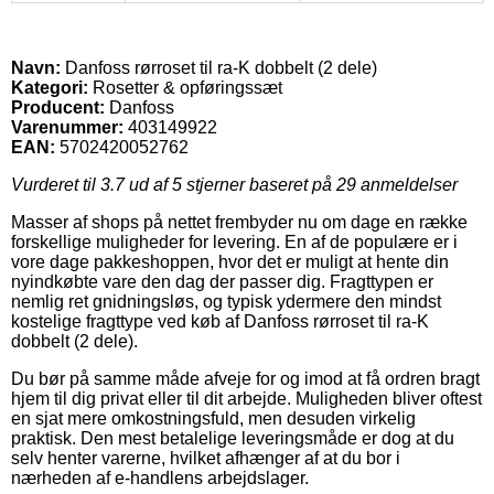
Navn:
Danfoss rørroset til ra-K dobbelt (2 dele)
Kategori:
Rosetter & opføringssæt
Producent:
Danfoss
Varenummer:
403149922
EAN:
5702420052762
Vurderet til
3.7
ud af 5 stjerner baseret på
29
anmeldelser
Masser af shops på nettet frembyder nu om dage en række
forskellige muligheder for levering. En af de populære er i
vore dage pakkeshoppen, hvor det er muligt at hente din
nyindkøbte vare den dag der passer dig. Fragttypen er
nemlig ret gnidningsløs, og typisk ydermere den mindst
kostelige fragttype ved køb af Danfoss rørroset til ra-K
dobbelt (2 dele).
Du bør på samme måde afveje for og imod at få ordren bragt
hjem til dig privat eller til dit arbejde. Muligheden bliver oftest
en sjat mere omkostningsfuld, men desuden virkelig
praktisk. Den mest betalelige leveringsmåde er dog at du
selv henter varerne, hvilket afhænger af at du bor i
nærheden af e-handlens arbejdslager.