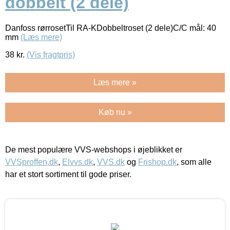
dobbelt (2 dele)
Danfoss rørrosetTil RA-KDobbeltroset (2 dele)C/C mål: 40
mm
(Læs mere)
38
kr.
(Vis fragtpris)
Læs mere »
Køb nu »
De mest populære VVS-webshops i øjeblikket er
VVSproffen.dk
,
Elvvs.dk
,
VVS.dk
og
Frishop.dk
, som alle
har et stort sortiment til gode priser.