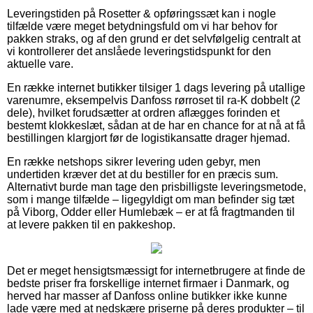
Leveringstiden på Rosetter & opføringssæt kan i nogle
tilfælde være meget betydningsfuld om vi har behov for
pakken straks, og af den grund er det selvfølgelig centralt at
vi kontrollerer det anslåede leveringstidspunkt for den
aktuelle vare.
En række internet butikker tilsiger 1 dags levering på utallige
varenumre, eksempelvis Danfoss rørroset til ra-K dobbelt (2
dele), hvilket forudsætter at ordren aflægges forinden et
bestemt klokkeslæt, sådan at de har en chance for at nå at få
bestillingen klargjort før de logistikansatte drager hjemad.
En række netshops sikrer levering uden gebyr, men
undertiden kræver det at du bestiller for en præcis sum.
Alternativt burde man tage den prisbilligste leveringsmetode,
som i mange tilfælde – ligegyldigt om man befinder sig tæt
på Viborg, Odder eller Humlebæk – er at få fragtmanden til
at levere pakken til en pakkeshop.
Det er meget hensigtsmæssigt for internetbrugere at finde de
bedste priser fra forskellige internet firmaer i Danmark, og
herved har masser af Danfoss online butikker ikke kunne
lade være med at nedskære priserne på deres produkter – til