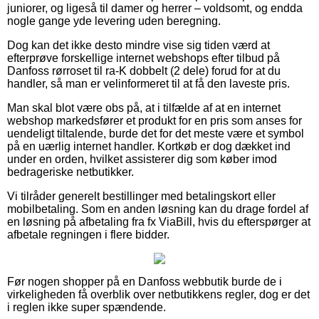
juniorer, og ligeså til damer og herrer – voldsomt, og endda
nogle gange yde levering uden beregning.
Dog kan det ikke desto mindre vise sig tiden værd at
efterprøve forskellige internet webshops efter tilbud på
Danfoss rørroset til ra-K dobbelt (2 dele) forud for at du
handler, så man er velinformeret til at få den laveste pris.
Man skal blot være obs på, at i tilfælde af at en internet
webshop markedsfører et produkt for en pris som anses for
uendeligt tiltalende, burde det for det meste være et symbol
på en uærlig internet handler. Kortkøb er dog dækket ind
under en orden, hvilket assisterer dig som køber imod
bedrageriske netbutikker.
Vi tilråder generelt bestillinger med betalingskort eller
mobilbetaling. Som en anden løsning kan du drage fordel af
en løsning på afbetaling fra fx ViaBill, hvis du efterspørger at
afbetale regningen i flere bidder.
Før nogen shopper på en Danfoss webbutik burde de i
virkeligheden få overblik over netbutikkens regler, dog er det
i reglen ikke super spændende.