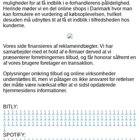
muligheder for at få indblik i e-forhandlerens pålidelighed.
Herinde møder vi en del online shops i Danmark hvor man
kan formulere en vurdering af købsoplevelsen, hvilket
desuden må udnyttes til at få et indblik i tilfredsheden hos
kunderne.
Vores side finansieres af reklameindtægter. Vi har
samarbejder med et hold af e-firmaer derved at vi
præsenterer forretningernes tilbud, og får honorar såfremt en
af vores brugere foretager en transaktion.
Oplysninger omkring tilbud og online virksomheder
understøttes tit, men vi påtager os ikke ansvaret for rettelser
der måtte være iværksat efter at vi sidst opdaterede
hjemmesidens informationer.
BITLY:
1
1
1
1
1
1
1
1
1
1
1
1
1
1
1
1
1
1
1
1
1
1
1
1
1
1
1
1
1
1
1
1
1
1
1
1
1
1
1
1
1
1
1
1
1
1
1
1
1
1
1
1
1
1
1
1
1
1
1
1
1
1
1
1
1
1
1
1
1
1
1
1
1
1
1
1
1
1
1
1
1
1
1
1
1
1
1
1
1
1
1
1
1
1
1
1
1
1
1
1
SPOTIFY: