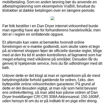
mobilbetaling. Som en anden løsning bør du anvende en
afbetalingsløsning som eksempelvis ViaBill, forudsat du
tilstræber at dække betalingen over en længere periode.
Før folk bestiller i en Dan Dryer internet virksomhed burde
man egentlig have øje for forhandlerens handelsvilkår, men
det er i reglen en omfattende opgave.
Et alternativ kan være at bemærke hvorvidt online
forretningen er e-mærke godkendt, som skulle være et tegn
på at internet shoppen føjer de officielle danske regler, tillige
med at den fra tid til anden kontrolleres af fagmænd som har
meget erfaring med vilkårene på området. Desuden får du
genvej til hjælpende service, hvis du får udfordringer med dit
køb.
Udover dette er det klogt at man er opmærksom på de mest
betydningsfulde forhold gældende for ordren, f.eks. den
byttepolitik online virksomheden garanterer. På grund af
dette er det desuden vigtigt, at man når som helst bevarer
ens ordrekvittering, så man altid kan påvise ordren af Dan
Dryer Insektfanger CRI CRI 308A Aktionsareal: 150-160M²,
uden hensyn til om du er på indkøb til en pige eller dreng.