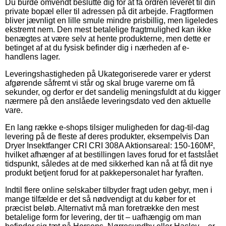
Du burde omvendt beslutte dig for at få ordren leveret til din
private bopæl eller til adressen på dit arbejde. Fragtformen
bliver jævnligt en lille smule mindre prisbillig, men ligeledes
ekstremt nem. Den mest betalelige fragtmulighed kan ikke
benægtes at være selv at hente produkterne, men dette er
betinget af at du fysisk befinder dig i nærheden af e-
handlens lager.
Leveringshastigheden på Ukategoriserede varer er yderst
afgørende såfremt vi står og skal bruge varerne om få
sekunder, og derfor er det sandelig meningsfuldt at du kigger
nærmere på den anslåede leveringsdato ved den aktuelle
vare.
En lang række e-shops tilsiger muligheden for dag-til-dag
levering på de fleste af deres produkter, eksempelvis Dan
Dryer Insektfanger CRI CRI 308A Aktionsareal: 150-160M²,
hvilket afhænger af at bestillingen laves forud for et fastslået
tidspunkt, således at de med sikkerhed kan nå at få dit nye
produkt betjent forud for at pakkepersonalet har fyraften.
Indtil flere online selskaber tilbyder fragt uden gebyr, men i
mange tilfælde er det så nødvendigt at du køber for et
præcist beløb. Alternativt må man foretrække den mest
betalelige form for levering, der tit – uafhængig om man