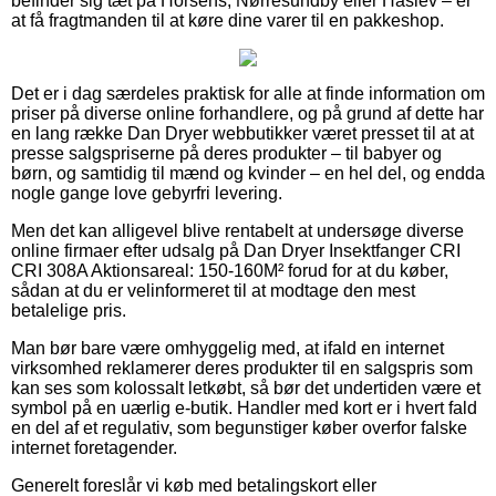
befinder sig tæt på Horsens, Nørresundby eller Haslev – er
at få fragtmanden til at køre dine varer til en pakkeshop.
Det er i dag særdeles praktisk for alle at finde information om
priser på diverse online forhandlere, og på grund af dette har
en lang række Dan Dryer webbutikker været presset til at at
presse salgspriserne på deres produkter – til babyer og
børn, og samtidig til mænd og kvinder – en hel del, og endda
nogle gange love gebyrfri levering.
Men det kan alligevel blive rentabelt at undersøge diverse
online firmaer efter udsalg på Dan Dryer Insektfanger CRI
CRI 308A Aktionsareal: 150-160M² forud for at du køber,
sådan at du er velinformeret til at modtage den mest
betalelige pris.
Man bør bare være omhyggelig med, at ifald en internet
virksomhed reklamerer deres produkter til en salgspris som
kan ses som kolossalt letkøbt, så bør det undertiden være et
symbol på en uærlig e-butik. Handler med kort er i hvert fald
en del af et regulativ, som begunstiger køber overfor falske
internet foretagender.
Generelt foreslår vi køb med betalingskort eller