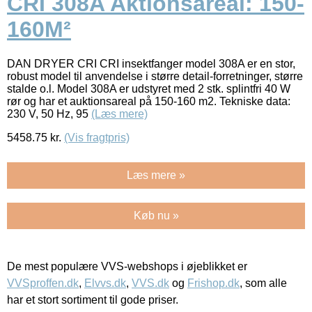
CRI 308A Aktionsareal: 150-
160M²
DAN DRYER CRI CRI insektfanger model 308A er en stor,
robust model til anvendelse i større detail-forretninger, større
stalde o.l. Model 308A er udstyret med 2 stk. splintfri 40 W
rør og har et auktionsareal på 150-160 m2. Tekniske data:
230 V, 50 Hz, 95
(Læs mere)
5458.75
kr.
(Vis fragtpris)
Læs mere »
Køb nu »
De mest populære VVS-webshops i øjeblikket er
VVSproffen.dk
,
Elvvs.dk
,
VVS.dk
og
Frishop.dk
, som alle
har et stort sortiment til gode priser.