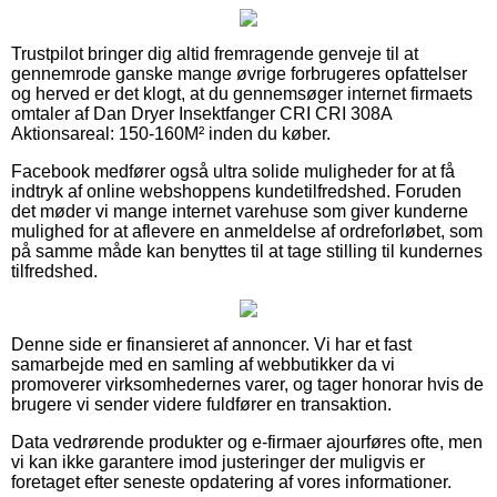
Trustpilot bringer dig altid fremragende genveje til at
gennemrode ganske mange øvrige forbrugeres opfattelser
og herved er det klogt, at du gennemsøger internet firmaets
omtaler af Dan Dryer Insektfanger CRI CRI 308A
Aktionsareal: 150-160M² inden du køber.
Facebook medfører også ultra solide muligheder for at få
indtryk af online webshoppens kundetilfredshed. Foruden
det møder vi mange internet varehuse som giver kunderne
mulighed for at aflevere en anmeldelse af ordreforløbet, som
på samme måde kan benyttes til at tage stilling til kundernes
tilfredshed.
Denne side er finansieret af annoncer. Vi har et fast
samarbejde med en samling af webbutikker da vi
promoverer virksomhedernes varer, og tager honorar hvis de
brugere vi sender videre fuldfører en transaktion.
Data vedrørende produkter og e-firmaer ajourføres ofte, men
vi kan ikke garantere imod justeringer der muligvis er
foretaget efter seneste opdatering af vores informationer.