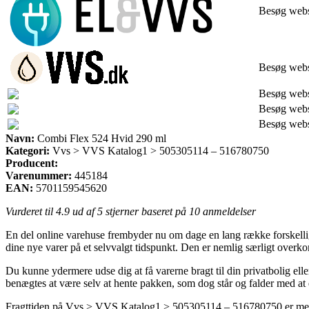
Besøg web
Besøg web
Besøg web
Besøg web
Besøg web
Navn:
Combi Flex 524 Hvid 290 ml
Kategori:
Vvs > VVS Katalog1 > 505305114 – 516780750
Producent:
Varenummer:
445184
EAN:
5701159545620
Vurderet til
4.9
ud af 5 stjerner baseret på
10
anmeldelser
En del online varehuse frembyder nu om dage en lang række forskellige 
dine nye varer på et selvvalgt tidspunkt. Den er nemlig særligt ove
Du kunne ydermere udse dig at få varerne bragt til din privatbolig ell
benægtes at være selv at hente pakken, som dog står og falder med at d
Fragttiden på Vvs > VVS Katalog1 > 505305114 – 516780750 er meget ce