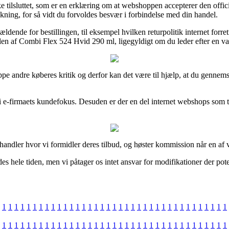
 tilsluttet, som er en erklæring om at webshoppen accepterer den offici
bakning, for så vidt du forvoldes besvær i forbindelse med din handel.
ældende for bestillingen, til eksempel hvilken returpolitik internet forr
len af Combi Flex 524 Hvid 290 ml, ligegyldigt om du leder efter en var
gruppe andre køberes kritik og derfor kan det være til hjælp, at du ge
d i e-firmaets kundefokus. Desuden er der en del internet webshops som 
-handler hvor vi formidler deres tilbud, og høster kommission når en a
 hele tiden, men vi påtager os intet ansvar for modifikationer der poten
1
1
1
1
1
1
1
1
1
1
1
1
1
1
1
1
1
1
1
1
1
1
1
1
1
1
1
1
1
1
1
1
1
1
1
1
1
1
1
1
1
1
1
1
1
1
1
1
1
1
1
1
1
1
1
1
1
1
1
1
1
1
1
1
1
1
1
1
1
1
1
1
1
1