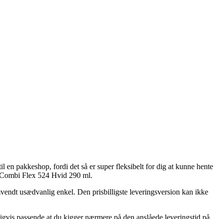
 en pakkeshop, fordi det så er super fleksibelt for dig at kunne hente
af Combi Flex 524 Hvid 290 ml.
omvendt usædvanlig enkel. Den prisbilligste leveringsversion kan ikke
igvis passende at du kigger nærmere på den anslåede leveringstid på