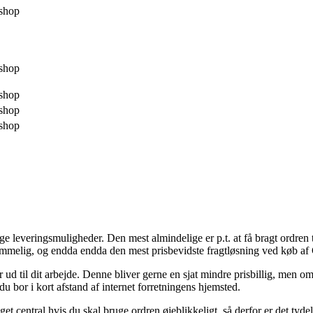
shop
shop
shop
shop
shop
leveringsmuligheder. Den mest almindelige er p.t. at få bragt ordren til
rkommelig, og endda endda den mest prisbevidste fragtløsning ved køb 
er ud til dit arbejde. Denne bliver gerne en sjat mindre prisbillig, men 
u bor i kort afstand af internet forretningens hjemsted.
ntral hvis du skal bruge ordren øjeblikkeligt, så derfor er det tydel