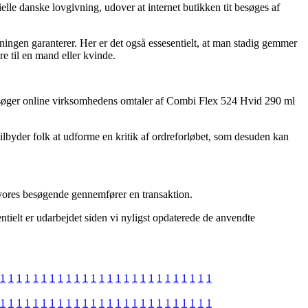
elle danske lovgivning, udover at internet butikken tit besøges af
etningen garanterer. Her er det også essesentielt, at man stadig gemmer
e til en mand eller kvinde.
nnemsøger online virksomhedens omtaler af Combi Flex 524 Hvid 290 ml
tilbyder folk at udforme en kritik af ordreforløbet, som desuden kan
f vores besøgende gennemfører en transaktion.
tielt er udarbejdet siden vi nyligst opdaterede de anvendte
1
1
1
1
1
1
1
1
1
1
1
1
1
1
1
1
1
1
1
1
1
1
1
1
1
1
1
1
1
1
1
1
1
1
1
1
1
1
1
1
1
1
1
1
1
1
1
1
1
1
1
1