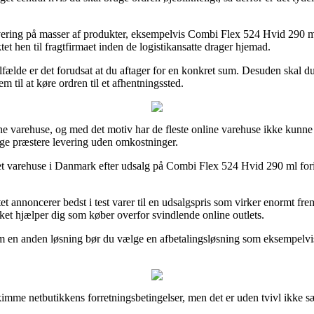
evering på masser af produkter, eksempelvis Combi Flex 524 Hvid 290 ml,
ktet hen til fragtfirmaet inden de logistikansatte drager hjemad.
e tilfælde er det forudsat at du aftager for en konkret sum. Desuden skal
 til at køre ordren til et afhentningssted.
line varehuse, og med det motiv har de fleste online varehuse ikke kunne 
nge præstere levering uden omkostninger.
rnet varehuse i Danmark efter udsalg på Combi Flex 524 Hvid 290 ml fori
tet annoncerer bedst i test varer til en udsalgspris som virker enormt fre
ket hjælper dig som køber overfor svindlende online outlets.
Som en anden løsning bør du vælge en afbetalingsløsning som eksempelvis 
skimme netbutikkens forretningsbetingelser, men det er uden tvivl ikke 