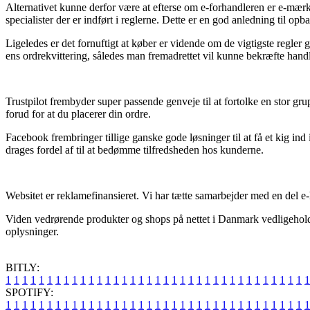
Alternativet kunne derfor være at efterse om e-forhandleren er e-mærke
specialister der er indført i reglerne. Dette er en god anledning til op
Ligeledes er det fornuftigt at køber er vidende om de vigtigste regler g
ens ordrekvittering, således man fremadrettet vil kunne bekræfte hand
Trustpilot frembyder super passende genveje til at fortolke en stor 
forud for at du placerer din ordre.
Facebook frembringer tillige ganske gode løsninger til at få et kig in
drages fordel af til at bedømme tilfredsheden hos kunderne.
Websitet er reklamefinansieret. Vi har tætte samarbejder med en del e
Viden vedrørende produkter og shops på nettet i Danmark vedligeholdes
oplysninger.
BITLY:
1
1
1
1
1
1
1
1
1
1
1
1
1
1
1
1
1
1
1
1
1
1
1
1
1
1
1
1
1
1
1
1
1
1
1
1
1
SPOTIFY:
1
1
1
1
1
1
1
1
1
1
1
1
1
1
1
1
1
1
1
1
1
1
1
1
1
1
1
1
1
1
1
1
1
1
1
1
1