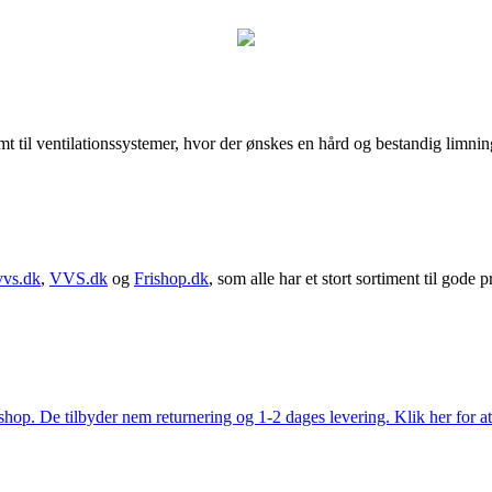
amt til ventilationssystemer, hvor der ønskes en hård og bestandig limni
vvs.dk
,
VVS.dk
og
Frishop.dk
, som alle har et stort sortiment til gode pr
. De tilbyder nem returnering og 1-2 dages levering. Klik her for at 