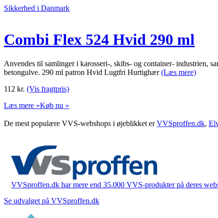
Sikkerhed i Danmark
Combi Flex 524 Hvid 290 ml
Anvendes til samlinger i karosseri-, skibs- og container- industrien, s
betongulve. 290 ml patron Hvid Lugtfri Hurtighær
(Læs mere)
112
kr.
(Vis fragtpris)
Læs mere »
Køb nu »
De mest populære VVS-webshops i øjeblikket er
VVSproffen.dk
,
El
VVSproffen.dk har mere end 35.000 VVS-produkter på deres webshop
Se udvalget på VVSproffen.dk