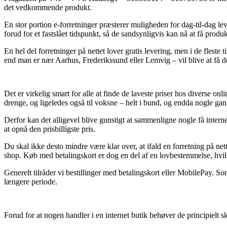
det vedkommende produkt.
En stor portion e-forretninger præsterer muligheden for dag-til-dag l
forud for et fastslået tidspunkt, så de sandsynligvis kan nå at få produ
En hel del forretninger på nettet lover gratis levering, men i de flest
end man er nær Aarhus, Frederikssund eller Lemvig – vil blive at få dem
Det er virkelig smart for alle at finde de laveste priser hos diverse on
drenge, og ligeledes også til voksne – helt i bund, og endda nogle ga
Derfor kan det alligevel blive gunstigt at sammenligne nogle få inte
at opnå den prisbilligste pris.
Du skal ikke desto mindre være klar over, at ifald en forretning på net
shop. Køb med betalingskort er dog en del af en lovbestemmelse, hvil
Generelt tilråder vi bestillinger med betalingskort eller MobilePay. 
længere periode.
Forud for at nogen handler i en internet butik behøver de principielt 